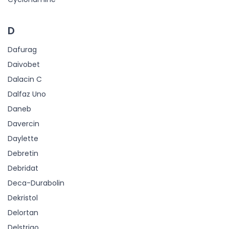
D
Dafurag
Daivobet
Dalacin C
Dalfaz Uno
Daneb
Davercin
Daylette
Debretin
Debridat
Deca-Durabolin
Dekristol
Delortan
Delstrigo