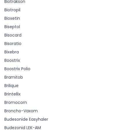
Biotrakson
Biotropil
Bioxetin
Biseptol
Bisocard
Bisoratio
Bixebra
Boostrix
Boostrix Polio
Bramitob
Brilique
Brintellix
Bromocorn
Broncho-Vaxom
Budesonide Easyhaler
Budezonid LEK-AM