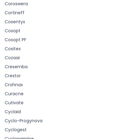
Coroswera
Cortineff
Cosentyx
Cosopt
Cosopt PF
Coxitex
Cozaar
Cresemba
Crestor
Crohnax
Curacne
Cutivate
Cyclaid
Cyclo-Progynova
Cyclogest
Cyclonamine