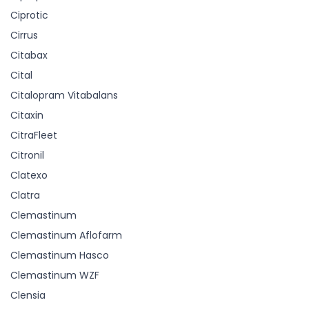
Ciprotic
Cirrus
Citabax
Cital
Citalopram Vitabalans
Citaxin
CitraFleet
Citronil
Clatexo
Clatra
Clemastinum
Clemastinum Aflofarm
Clemastinum Hasco
Clemastinum WZF
Clensia