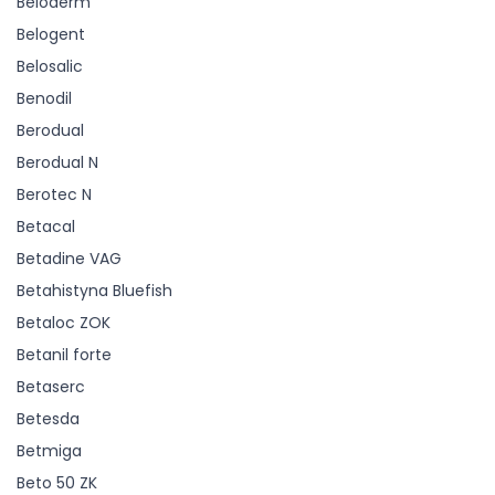
Beloderm
Belogent
Belosalic
Benodil
Berodual
Berodual N
Berotec N
Betacal
Betadine VAG
Betahistyna Bluefish
Betaloc ZOK
Betanil forte
Betaserc
Betesda
Betmiga
Beto 50 ZK