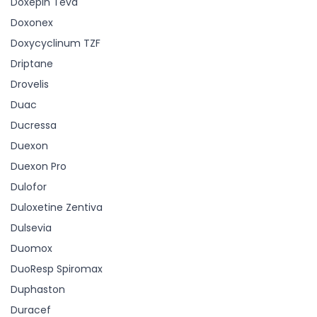
Doxepin Teva
Doxonex
Doxycyclinum TZF
Driptane
Drovelis
Duac
Ducressa
Duexon
Duexon Pro
Dulofor
Duloxetine Zentiva
Dulsevia
Duomox
DuoResp Spiromax
Duphaston
Duracef