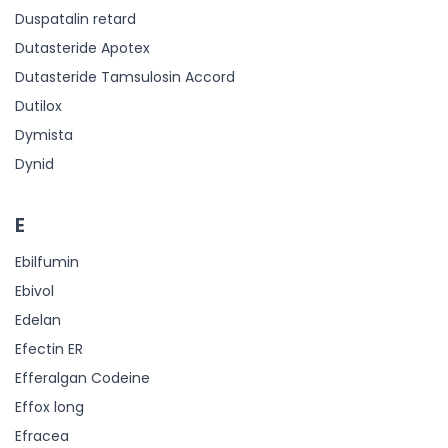
Duspatalin retard
Dutasteride Apotex
Dutasteride Tamsulosin Accord
Dutilox
Dymista
Dynid
E
Ebilfumin
Ebivol
Edelan
Efectin ER
Efferalgan Codeine
Effox long
Efracea