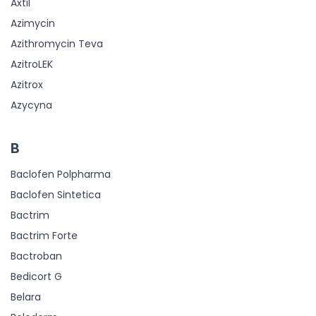
Axtil
Azimycin
Azithromycin Teva
AzitroLEK
Azitrox
Azycyna
B
Baclofen Polpharma
Baclofen Sintetica
Bactrim
Bactrim Forte
Bactroban
Bedicort G
Belara