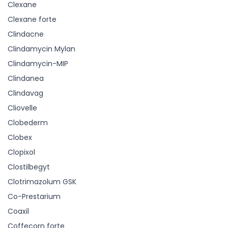
Clexane
Clexane forte
Clindacne
Clindamycin Mylan
Clindamycin-MIP
Clindanea
Clindavag
Cliovelle
Clobederm
Clobex
Clopixol
Clostilbegyt
Clotrimazolum GSK
Co-Prestarium
Coaxil
Coffecorn forte