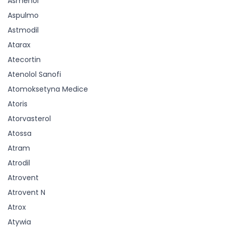
Asmenol
Aspulmo
Astmodil
Atarax
Atecortin
Atenolol Sanofi
Atomoksetyna Medice
Atoris
Atorvasterol
Atossa
Atram
Atrodil
Atrovent
Atrovent N
Atrox
Atywia