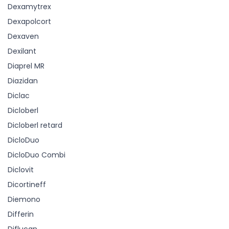
Dexamytrex
Dexapolcort
Dexaven
Dexilant
Diaprel MR
Diazidan
Diclac
Dicloberl
Dicloberl retard
DicloDuo
DicloDuo Combi
Diclovit
Dicortineff
Diemono
Differin