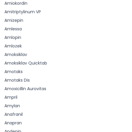
Amiokordin
Amitriptylinum VP
Amizepin
Amlessa
Amlopin
Amlozek
Amoksiklav
Amoksiklav Quicktab
Amotaks
Amotaks Dis
Amoxicillin Aurovitas
Ampril
Amylan
Anafranil
Anapran
Andepin