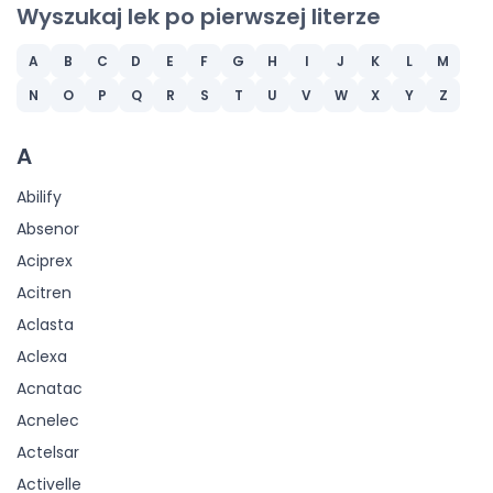
Wyszukaj lek po pierwszej literze
A
B
C
D
E
F
G
H
I
J
K
L
M
N
O
P
Q
R
S
T
U
V
W
X
Y
Z
A
Abilify
Absenor
Aciprex
Acitren
Aclasta
Aclexa
Acnatac
Acnelec
Actelsar
Activelle