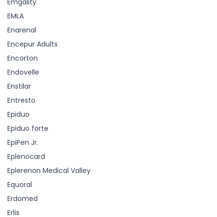
Emgality
EMLA
Enarenal
Encepur Adults
Encorton
Endovelle
Enstilar
Entresto
Epiduo
Epiduo forte
EpiPen Jr.
Eplenocard
Eplerenon Medical Valley
Equoral
Erdomed
Erlis