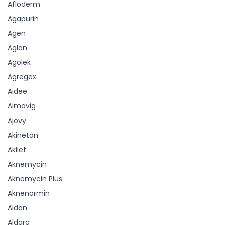
Afloderm
Agapurin
Agen
Aglan
Agolek
Agregex
Aidee
Aimovig
Ajovy
Akineton
Aklief
Aknemycin
Aknemycin Plus
Aknenormin
Aldan
Aldara