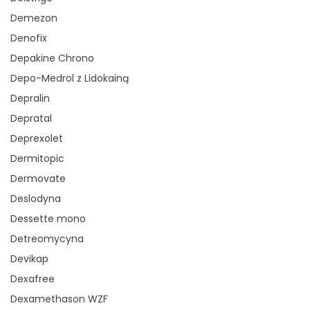
Demezon
Denofix
Depakine Chrono
Depo-Medrol z Lidokainą
Depralin
Depratal
Deprexolet
Dermitopic
Dermovate
Deslodyna
Dessette mono
Detreomycyna
Devikap
Dexafree
Dexamethason WZF