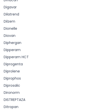
Diflucan
Digavar
Dilatrend
Dilzem
Dionelle
Diovan
Diphergan
Dipperam
Dipperam HCT
Diprogenta
Diprolene
Diprophos
Diprosalic
Dironorm
DISTREPTAZA
Ditropan