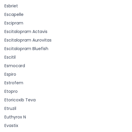
Esbriet
Escapelle
Escipram
Escitalopram Actavis
Escitalopram Aurovitas
Escitalopram Bluefish
Escitil
Esmocard
Espiro
Estrofem
Etopro
Etoricoxib Teva
Etruzil
Euthyrox N
Evastix