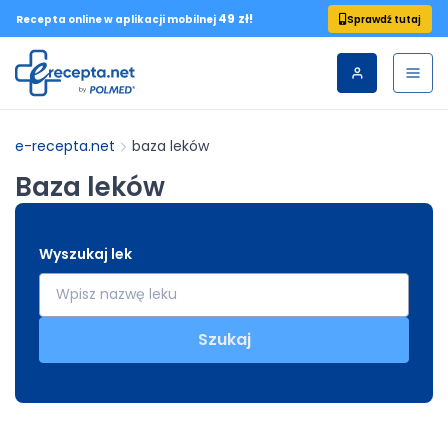
49 zł!
Sprawdź tutaj
Recepta online w aplikacji mobilnej
e-recepta.net
baza leków
Baza leków
Wyszukaj lek
Szukaj