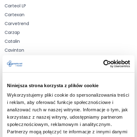
Carteol LP
Cartexan
Carvetrend
Carzap
Catalin
Cavinton
Cavinton Forte
Ceclor
Cefazolin Sandoz
Niniejsza strona korzysta z plików cookie
Cefox
Ceftriaxone TZF
Wykorzystujemy pliki cookie do spersonalizowania treści
i reklam, aby oferować funkcje społecznościowe i
Cerazette
analizować ruch w naszej witrynie. Informacje o tym, jak
Ceroxim
korzystasz z naszej witryny, udostępniamy partnerom
Cervarix
społecznościowym, reklamowym i analitycznym.
Cetix
Partnerzy mogą połączyć te informacje z innymi danymi