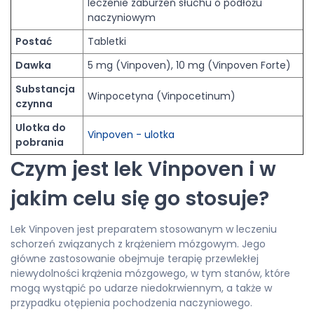
leczenie zaburzeń słuchu o podłożu
naczyniowym
Postać
Tabletki
Dawka
5 mg (Vinpoven), 10 mg (Vinpoven Forte)
Substancja
Winpocetyna (Vinpocetinum)
czynna
Ulotka do
Vinpoven - ulotka
pobrania
Czym jest lek Vinpoven i w
jakim celu się go stosuje?
Lek Vinpoven jest preparatem stosowanym w leczeniu
schorzeń związanych z krążeniem mózgowym. Jego
główne zastosowanie obejmuje terapię przewlekłej
niewydolności krążenia mózgowego, w tym stanów, które
mogą wystąpić po udarze niedokrwiennym, a także w
przypadku otępienia pochodzenia naczyniowego.