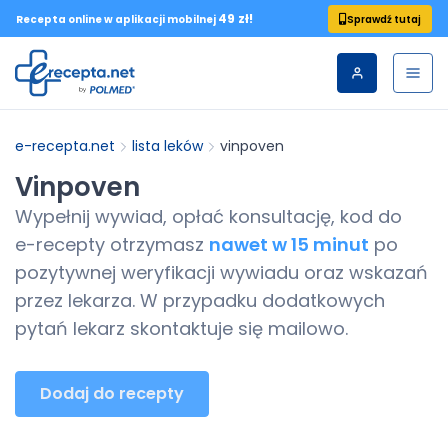
49 zł!
Sprawdź tutaj
Recepta online w aplikacji mobilnej
e-recepta.net
lista leków
vinpoven
Vinpoven
Wypełnij wywiad, opłać konsultację, kod do
e-recepty
otrzymasz
nawet w 15 minut
po
pozytywnej weryfikacji wywiadu oraz wskazań
przez lekarza. W przypadku dodatkowych
pytań lekarz skontaktuje się mailowo.
Dodaj do recepty