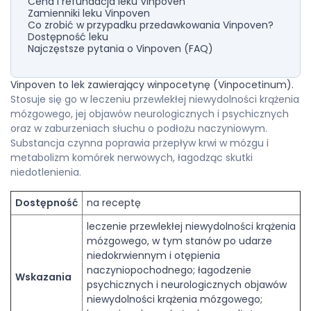
Cena i refundacja leku Vinpoven
Zamienniki leku Vinpoven
Co zrobić w przypadku przedawkowania Vinpoven?
Dostępność leku
Najczęstsze pytania o Vinpoven (FAQ)
Vinpoven to lek zawierający winpocetynę (Vinpocetinum).
Stosuje się go w leczeniu przewlekłej niewydolności krążenia
mózgowego, jej objawów neurologicznych i psychicznych
oraz w zaburzeniach słuchu o podłożu naczyniowym.
Substancja czynna poprawia przepływ krwi w mózgu i
metabolizm komórek nerwowych, łagodząc skutki
niedotlenienia.
Dostępność
na receptę
leczenie przewlekłej niewydolności krążenia
mózgowego, w tym stanów po udarze
niedokrwiennym i otępienia
naczyniopochodnego; łagodzenie
Wskazania
psychicznych i neurologicznych objawów
niewydolności krążenia mózgowego;