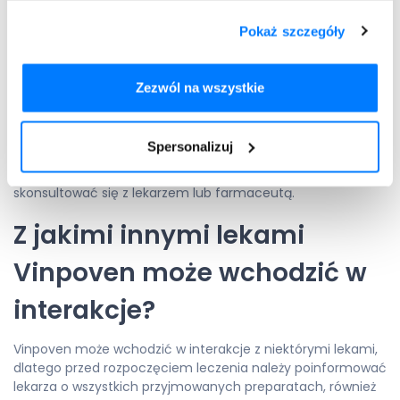
skurcze serca, zmiany ciśnienia tętniczego (głównie jego
obniżenie) oraz uderzenia krwi do głowy. Możliwe są też
Pokaż szczegóły
nudności, zgaga, suchość w jamie ustnej, zwiększenie
aktywności enzymów wątrobowych oraz alergiczne
odczyny skórne.
Zezwól na wszystkie
Rzadko (rzadziej niż u 1 na 1000 osób) zgłaszano
zmniejszenie liczby krwinek białych (leukopenię) oraz bóle
Spersonalizuj
brzucha. W przypadku wystąpienia jakichkolwiek działań
niepożądanych, w tym niewymienionych, należy
skonsultować się z lekarzem lub farmaceutą.
Z jakimi innymi lekami
Vinpoven może wchodzić w
interakcje?
Vinpoven może wchodzić w interakcje z niektórymi lekami,
dlatego przed rozpoczęciem leczenia należy poinformować
lekarza o wszystkich przyjmowanych preparatach, również