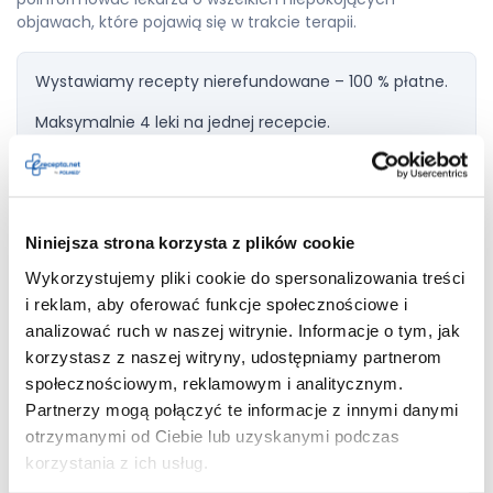
objawach, które pojawią się w trakcie terapii.
Wystawiamy recepty nierefundowane – 100 % płatne.
Maksymalnie 4 leki na jednej recepcie.
Dodaj do
Niniejsza strona korzysta z plików cookie
Vinpoven
recepty
Wykorzystujemy pliki cookie do spersonalizowania treści
i reklam, aby oferować funkcje społecznościowe i
analizować ruch w naszej witrynie. Informacje o tym, jak
korzystasz z naszej witryny, udostępniamy partnerom
Niezbyt często (rzadziej niż u 1 na 100 osób) mogą wystąpić
społecznościowym, reklamowym i analitycznym.
takie objawy jak zaburzenia snu (
bezsenność
lub senność),
Partnerzy mogą połączyć te informacje z innymi danymi
zawroty i bóle głowy, a także ogólne osłabienie.
Obserwowano również dolegliwości ze strony układu
otrzymanymi od Ciebie lub uzyskanymi podczas
krążenia, w tym zmiany w zapisie EKG (obniżenie odcinka
korzystania z ich usług.
ST, wydłużenie odstępu QT), częstoskurcz, dodatkowe