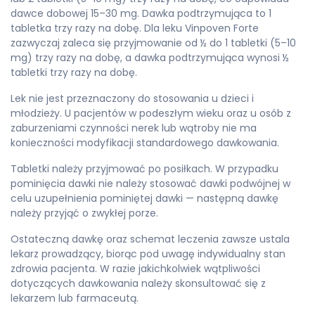
dawce dobowej 15–30 mg. Dawka podtrzymująca to 1
tabletka trzy razy na dobę. Dla leku Vinpoven Forte
zazwyczaj zaleca się przyjmowanie od ½ do 1 tabletki (5–10
mg) trzy razy na dobę, a dawka podtrzymująca wynosi ½
tabletki trzy razy na dobę.
Lek nie jest przeznaczony do stosowania u dzieci i
młodzieży. U pacjentów w podeszłym wieku oraz u osób z
zaburzeniami czynności nerek lub wątroby nie ma
konieczności modyfikacji standardowego dawkowania.
Tabletki należy przyjmować po posiłkach. W przypadku
pominięcia dawki nie należy stosować dawki podwójnej w
celu uzupełnienia pominiętej dawki — następną dawkę
należy przyjąć o zwykłej porze.
Ostateczną dawkę oraz schemat leczenia zawsze ustala
lekarz prowadzący, biorąc pod uwagę indywidualny stan
zdrowia pacjenta. W razie jakichkolwiek wątpliwości
dotyczących dawkowania należy skonsultować się z
lekarzem lub farmaceutą.