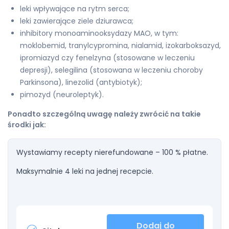
leki wpływające na rytm serca;
leki zawierające ziele dziurawca;
inhibitory monoaminooksydazy MAO, w tym:
moklobemid, tranylcypromina, nialamid, izokarboksazyd,
ipromiazyd czy fenelzyna (stosowane w leczeniu
depresji), selegilina (stosowana w leczeniu choroby
Parkinsona), linezolid (antybiotyk);
pimozyd (neuroleptyk).
Ponadto szczególną uwagę należy zwrócić na takie
środki jak:
Wystawiamy recepty nierefundowane – 100 % płatne.
Maksymalnie 4 leki na jednej recepcie.
Dodaj do