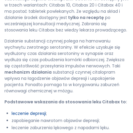
w trzech wariantach: Citabax 10, Citabax 20 i Citabax 40 i
ma postać tabletek powlekanych. Ze względu na skład i
działanie środek dostępny jest
tylko na receptę
po
wcześniejszej konsultacji medycznej. Zabrania się
stosowania leku Citabax bez wiedzy lekarza prowadzącego.
Działanie substancji czynnej polega na hamowaniu
wychwytu zwrotnego serotoniny. W efekcie uzyskuje się
wydłużony czas działania serotoniny w synapsie oraz
wydłuża się czas pobudzenia komórki odbiorczej. Zwiększa
się częstotliwość przesyłania impulsów nerwowych. Taki
mechanizm
działania
substancji czynnej citalopram
wpływa na łagodzenie objawów depresji i uspokojenie
pacjenta. Ponadto pomaga to w korygowaniu zaburzeń
równowagi chemicznej w mózgu.
Podstawowe wskazania do stosowania leku Citabax to:
leczenie depresji
;
zapobieganie nawrotom objawów depresji;
leczenie zaburzenia lękowego z napadami lęku.