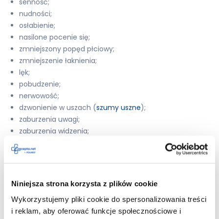
senność;
nudności;
osłabienie;
nasilone pocenie się;
zmniejszony popęd płciowy;
zmniejszenie łaknienia;
lęk;
pobudzenie;
nerwowość;
dzwonienie w uszach (
szumy uszne
);
zaburzenia uwagi;
zaburzenia widzenia;
uczucie mrowienia lub drętwienia dłoni i stóp;
zawroty głowy
;
migrena;
utrata pamięci;
Niniejsza strona korzysta z plików cookie
niecodzienne sny;
Wykorzystujemy pliki cookie do spersonalizowania treści
stan splątania;
i reklam, aby oferować funkcje społecznościowe i
apatia (uczucie obojętności, zmniejszone odczuwanie