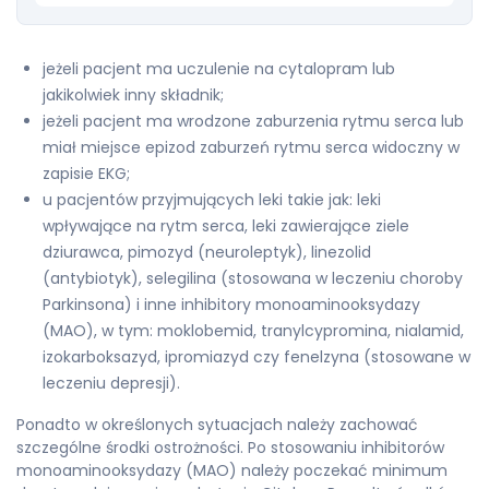
jeżeli pacjent ma uczulenie na cytalopram lub
jakikolwiek inny składnik;
jeżeli pacjent ma wrodzone zaburzenia rytmu serca lub
miał miejsce epizod zaburzeń rytmu serca widoczny w
zapisie EKG;
u pacjentów przyjmujących leki takie jak: leki
wpływające na rytm serca, leki zawierające ziele
dziurawca, pimozyd (neuroleptyk), linezolid
(antybiotyk), selegilina (stosowana w leczeniu choroby
Parkinsona) i inne inhibitory monoaminooksydazy
(MAO), w tym: moklobemid, tranylcypromina, nialamid,
izokarboksazyd, ipromiazyd czy fenelzyna (stosowane w
leczeniu depresji).
Ponadto w określonych sytuacjach należy zachować
szczególne środki ostrożności. Po stosowaniu inhibitorów
monoaminooksydazy (MAO) należy poczekać minimum