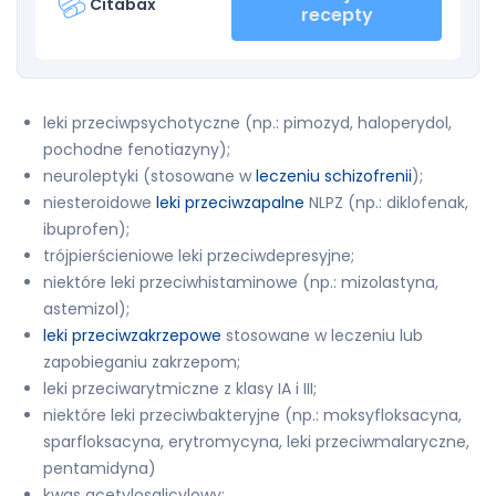
Citabax
recepty
leki przeciwpsychotyczne (np.: pimozyd, haloperydol,
pochodne fenotiazyny);
neuroleptyki (stosowane w
leczeniu schizofrenii
);
niesteroidowe
leki przeciwzapalne
NLPZ (np.: diklofenak,
ibuprofen);
trójpierścieniowe leki przeciwdepresyjne;
niektóre leki przeciwhistaminowe (np.: mizolastyna,
astemizol);
leki przeciwzakrzepowe
stosowane w leczeniu lub
zapobieganiu zakrzepom;
leki przeciwarytmiczne z klasy IA i III;
niektóre leki przeciwbakteryjne (np.: moksyfloksacyna,
sparfloksacyna, erytromycyna, leki przeciwmalaryczne,
pentamidyna)
kwas acetylosalicylowy;