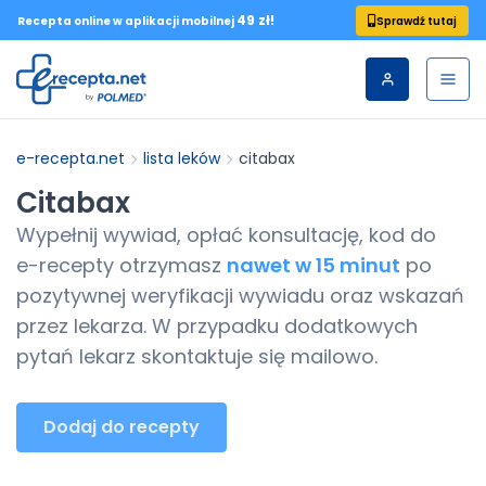
49 zł!
Sprawdź tutaj
Recepta online w aplikacji mobilnej
e-recepta.net
lista leków
citabax
Citabax
Wypełnij wywiad, opłać konsultację, kod do
e-recepty
otrzymasz
nawet w 15 minut
po
pozytywnej weryfikacji wywiadu oraz wskazań
przez lekarza. W przypadku dodatkowych
pytań lekarz skontaktuje się mailowo.
Dodaj do recepty