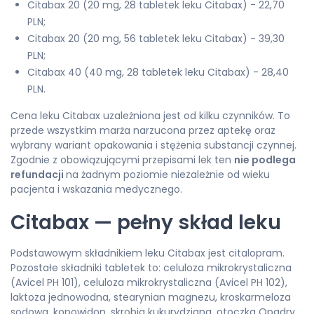
Citabax 20 (20 mg, 28 tabletek leku Citabax) - 22,70
PLN;
Citabax 20 (20 mg, 56 tabletek leku Citabax) - 39,30
PLN;
Citabax 40 (40 mg, 28 tabletek leku Citabax) - 28,40
PLN.
Cena leku Citabax uzależniona jest od kilku czynników. To
przede wszystkim marża narzucona przez aptekę oraz
wybrany wariant opakowania i stężenia substancji czynnej.
Zgodnie z obowiązującymi przepisami lek ten
nie podlega
refundacji
na żadnym poziomie niezależnie od wieku
pacjenta i wskazania medycznego.
Citabax — pełny skład leku
Podstawowym składnikiem leku Citabax jest citalopram.
Pozostałe składniki tabletek to: celuloza mikrokrystaliczna
(Avicel PH 101), celuloza mikrokrystaliczna (Avicel PH 102),
laktoza jednowodna, stearynian magnezu, kroskarmeloza
sodowa, kopowidon, skrobia kukurydziana, otoczka Opadry