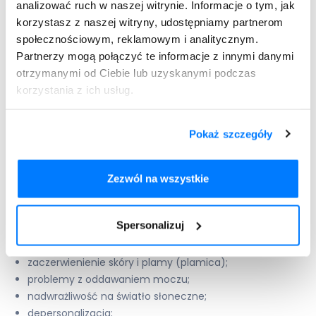
analizować ruch w naszej witrynie. Informacje o tym, jak
emocji);
korzystasz z naszej witryny, udostępniamy partnerom
zapalenie błony śluzowej nosa (zatkany nos i katar);
społecznościowym, reklamowym i analitycznym.
bóle brzucha;
Partnerzy mogą połączyć te informacje z innymi danymi
zwiększone wydzielanie śliny;
otrzymanymi od Ciebie lub uzyskanymi podczas
kołatanie serca;
korzystania z ich usług.
ziewanie;
schudnięcie;
problemy z wytryskiem i wzwodem;
Pokaż szczegóły
zahamowanie orgazmu u kobiet;
wzdęcia;
zwiększone ryzyko złamań kości;
Zezwól na wszystkie
zwiększenie masy ciała;
zwiększenie łaknienia;
Spersonalizuj
pokrzywka;
wypadanie włosów;
zaczerwienienie skóry i plamy (plamica);
problemy z oddawaniem moczu;
nadwrażliwość na światło słoneczne;
depersonalizacja;