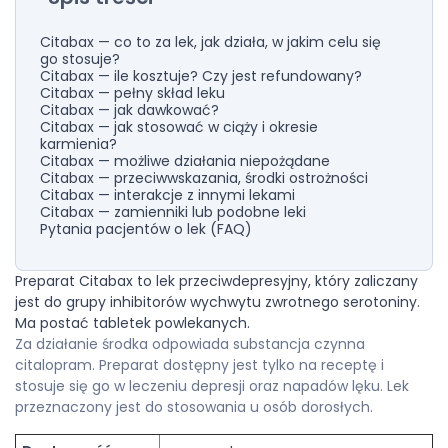
Citabax — co to za lek, jak działa, w jakim celu się
go stosuje?
Citabax — ile kosztuje? Czy jest refundowany?
Citabax — pełny skład leku
Citabax — jak dawkować?
Citabax — jak stosować w ciąży i okresie
karmienia?
Citabax — możliwe działania niepożądane
Citabax — przeciwwskazania, środki ostrożności
Citabax — interakcje z innymi lekami
Citabax — zamienniki lub podobne leki
Pytania pacjentów o lek (FAQ)
Preparat Citabax to lek przeciwdepresyjny, który zaliczany
jest do grupy inhibitorów wychwytu zwrotnego serotoniny.
Ma postać tabletek powlekanych.
Za działanie środka odpowiada substancja czynna
citalopram. Preparat dostępny jest tylko na receptę i
stosuje się go w leczeniu depresji oraz napadów lęku. Lek
przeznaczony jest do stosowania u osób dorosłych.