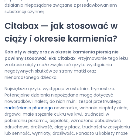
działania niepożądane związane z przedawkowaniem
substancji czynnej.
Citabax — jak stosować w
ciąży i okresie karmienia?
Kobiety w ciąży oraz w okresie karmienia piersią nie
powinny stosować leku Citabax
. Przyjmowanie tego leku
w okresie ciąży może zwiększać ryzyko wystąpienia
negatywnych skutków ze strony matki oraz
nienarodzonego dziecka.
Największe ryzyko występuje w ostatnim trymestrze.
Potencjalne działania niepożądane mogą dotyczyć
noworodków i należą do nich m.in.: zespół przetrwałego
nadciśnienia płucnego
noworodka, wahania ciepłoty ciała,
drgawki, małe stężenie cukru we krwi, trudności w
pobieraniu pokarmu, ospałość, wzmożona pobudliwość
odruchowa, drażliwość, ciągły płacz, trudności w zasypianiu
lub senność, wymioty, drażliwość. Ponadto u kobiety może