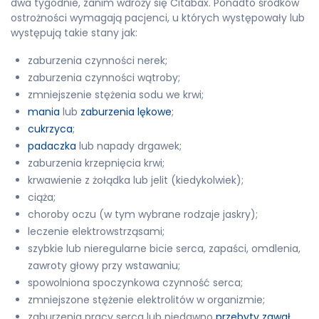
dwa tygodnie, zanim wdroży się Citabax. Ponadto środków
ostrożności wymagają pacjenci, u których występowały lub
występują takie stany jak:
zaburzenia czynności nerek;
zaburzenia czynności wątroby;
zmniejszenie stężenia sodu we krwi;
mania
lub
zaburzenia lękowe
;
cukrzyca
;
padaczka
lub napady drgawek;
zaburzenia krzepnięcia krwi;
krwawienie z żołądka lub jelit (kiedykolwiek);
ciąża;
choroby oczu (w tym wybrane rodzaje jaskry);
leczenie elektrowstrząsami;
szybkie lub nieregularne bicie serca, zapaści, omdlenia,
zawroty głowy przy wstawaniu;
spowolniona spoczynkowa czynność serca;
zmniejszone stężenie elektrolitów w organizmie;
zaburzenia pracy serca lub niedawno
przebyty zawał