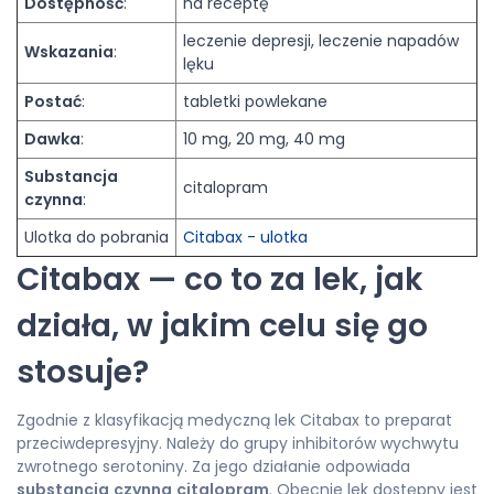
Dostępność
:
na receptę
leczenie depresji, leczenie napadów
Wskazania
:
lęku
Postać
:
tabletki powlekane
Dawka
:
10 mg, 20 mg, 40 mg
Substancja
citalopram
czynna
:
Ulotka do pobrania
Citabax - ulotka
Citabax — co to za lek, jak
działa, w jakim celu się go
stosuje?
Zgodnie z klasyfikacją medyczną lek Citabax to preparat
przeciwdepresyjny. Należy do grupy inhibitorów wychwytu
zwrotnego serotoniny. Za jego działanie odpowiada
substancja
czynna
citalopram
. Obecnie lek dostępny jest