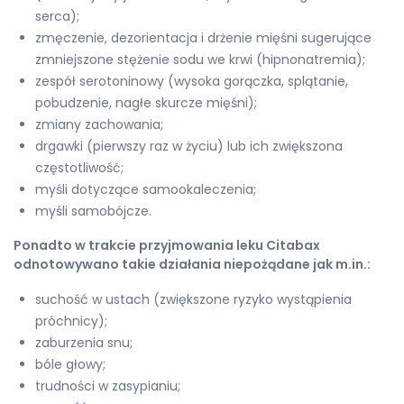
serca);
zmęczenie, dezorientacja i drżenie mięśni sugerujące
zmniejszone stężenie sodu we krwi (hipnonatremia);
zespół serotoninowy (wysoka gorączka, splątanie,
pobudzenie, nagłe skurcze mięśni);
zmiany zachowania;
drgawki (pierwszy raz w życiu) lub ich zwiększona
częstotliwość;
myśli dotyczące samookaleczenia;
myśli samobójcze.
Ponadto w trakcie przyjmowania leku Citabax
odnotowywano takie działania niepożądane jak m.in.:
suchość w ustach (zwiększone ryzyko wystąpienia
próchnicy);
zaburzenia snu;
bóle głowy;
trudności w zasypianiu;