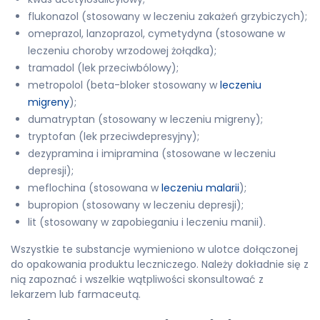
flukonazol (stosowany w leczeniu zakażeń grzybiczych);
omeprazol, lanzoprazol, cymetydyna (stosowane w
leczeniu choroby wrzodowej żołądka);
tramadol (lek przeciwbólowy);
metropolol (beta-bloker stosowany w
leczeniu
migreny
);
dumatryptan (stosowany w leczeniu migreny);
tryptofan (lek przeciwdepresyjny);
dezypramina i imipramina (stosowane w leczeniu
depresji);
meflochina (stosowana w
leczeniu malarii
);
bupropion (stosowany w leczeniu depresji);
lit (stosowany w zapobieganiu i leczeniu manii).
Wszystkie te substancje wymieniono w ulotce dołączonej
do opakowania produktu leczniczego. Należy dokładnie się z
nią zapoznać i wszelkie wątpliwości skonsultować z
lekarzem lub farmaceutą.