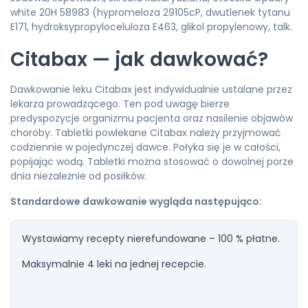
white 20H 58983 (hypromeloza 29105cP, dwutlenek tytanu
E171, hydroksypropyloceluloza E463, glikol propylenowy, talk.
Citabax — jak dawkować?
Dawkowanie leku Citabax jest indywidualnie ustalane przez
lekarza prowadzącego. Ten pod uwagę bierze
predyspozycje organizmu pacjenta oraz nasilenie objawów
choroby. Tabletki powlekane Citabax należy przyjmować
codziennie w pojedynczej dawce. Połyka się je w całości,
popijając wodą. Tabletki można stosować o dowolnej porze
dnia niezależnie od posiłków.
Standardowe dawkowanie wygląda następująco:
Wystawiamy recepty nierefundowane – 100 % płatne.
Maksymalnie 4 leki na jednej recepcie.