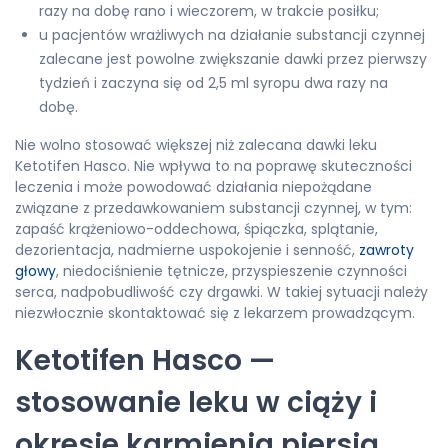
razy na dobę rano i wieczorem, w trakcie posiłku;
u pacjentów wrażliwych na działanie substancji czynnej
zalecane jest powolne zwiększanie dawki przez pierwszy
tydzień i zaczyna się od 2,5 ml syropu dwa razy na
dobę.
Nie wolno stosować większej niż zalecana dawki leku
Ketotifen Hasco. Nie wpływa to na poprawę skuteczności
leczenia i może powodować działania niepożądane
związane z przedawkowaniem substancji czynnej, w tym:
zapaść krążeniowo-oddechowa, śpiączka, splątanie,
dezorientacja, nadmierne uspokojenie i senność,
zawroty
głowy
, niedociśnienie tętnicze, przyspieszenie czynności
serca, nadpobudliwość czy drgawki. W takiej sytuacji należy
niezwłocznie skontaktować się z lekarzem prowadzącym.
Ketotifen Hasco —
stosowanie leku w ciąży i
okresie karmienia piersią