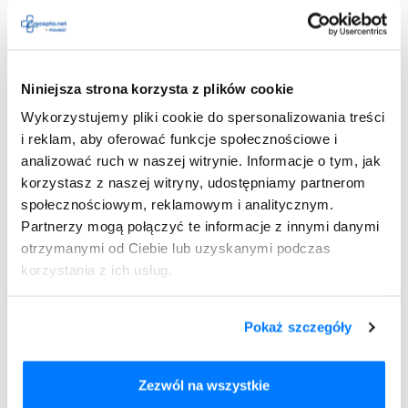
Ketotifen Hasco
recepty
Niniejsza strona korzysta z plików cookie
Ketotifen Hasco — działania
Wykorzystujemy pliki cookie do spersonalizowania treści
i reklam, aby oferować funkcje społecznościowe i
niepożądane
analizować ruch w naszej witrynie. Informacje o tym, jak
korzystasz z naszej witryny, udostępniamy partnerom
U pacjentów stosujących lek Ketotifen Hasco mogą
społecznościowym, reklamowym i analitycznym.
występować skutki uboczne. Lek należy stosować ostrożnie i
Partnerzy mogą połączyć te informacje z innymi danymi
zgodnie z zaleceniami lekarza, a także należy odstawiać
otrzymanymi od Ciebie lub uzyskanymi podczas
stopniowo. W ten sposób zmniejsza się ryzyko działań
niepożądanych. Rodzaj i nasilenie skutków ubocznych
korzystania z ich usług.
zależy od indywidualnych predyspozycji organizmu. W
przypadku
ciężkich działań niepożądanych
należy
odstawić lek i natychmiast skontaktować się z lekarzem.
Pokaż szczegóły
Należą do nich m.in.:
zespół Stevensa-Johnsona (ciężka postać rumienia
Zezwól na wszystkie
wielopostaciowego);