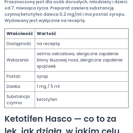
Przeznaczony jest dla osób dorosłych, młodzieży i dzieci
od 7. miesiąca życia. Preparat zawiera substancję
czynną ketotyfen dawca 0,2 mg/ml i ma postać syropu.
Wydawany jest wyłącznie na receptę.
Właściwość
Wartość
Dostępność
na receptę
astma oskrzelowa, alergiczne zapalenie
Wskazania
błony śluzowej nosa, alergiczne zapalenie
spojówek
Postać
syrop
Dawka
1 mg / 5 ml
Substancja
ketotyfen
czynna
Ketotifen Hasco — co to za
lek, jak działa, w jakim celu