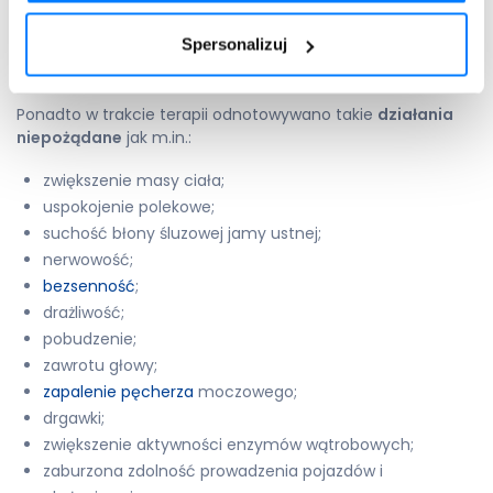
rumień wielopostaciowy;
Spersonalizuj
zapalenie wątroby;
ciężkie reakcje skórne.
Ponadto w trakcie terapii odnotowywano takie
działania
niepożądane
jak m.in.:
zwiększenie masy ciała;
uspokojenie polekowe;
suchość błony śluzowej jamy ustnej;
nerwowość;
bezsenność
;
drażliwość;
pobudzenie;
zawrotu głowy;
zapalenie pęcherza
moczowego;
drgawki;
zwiększenie aktywności enzymów wątrobowych;
zaburzona zdolność prowadzenia pojazdów i