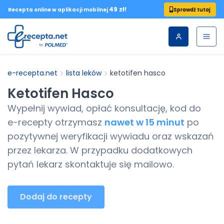
49 zł!
Sprawdź tutaj
Recepta online w aplikacji mobilnej
e-recepta.net
lista leków
ketotifen hasco
Ketotifen Hasco
Wypełnij wywiad, opłać konsultację, kod do
e-recepty
otrzymasz
nawet w 15 minut
po
pozytywnej weryfikacji wywiadu oraz wskazań
przez lekarza. W przypadku dodatkowych
pytań lekarz skontaktuje się mailowo.
Dodaj do recepty