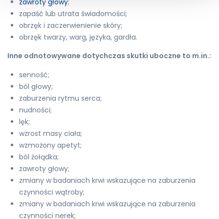
zawroty głowy
;
zapaść lub utrata świadomości;
obrzęk i zaczerwienienie skóry;
obrzęk twarzy, warg, języka, gardła.
Inne odnotowywane dotychczas skutki uboczne to m.in.:
senność;
ból głowy;
zaburzenia rytmu serca;
nudności;
lęk;
wzrost masy ciała;
wzmożony apetyt;
ból żołądka;
zawroty głowy;
zmiany w badaniach krwi wskazujące na zaburzenia
czynności wątroby;
zmiany w badaniach krwi wskazujące na zaburzenia
czynności nerek;