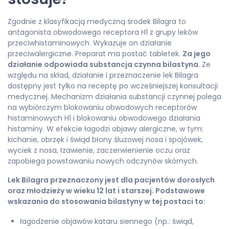
Zgodnie z klasyfikacją medyczną środek Bilagra to
antagonista obwodowego receptora H1 z grupy leków
przeciwhistaminowych. Wykazuje on działanie
przeciwalergiczne. Preparat ma postać tabletek.
Za jego
działanie odpowiada substancja czynna bilastyna
. Ze
względu na skład, działanie i przeznaczenie lek Bilagra
dostępny jest tylko na receptę po wcześniejszej konsultacji
medycznej. Mechanizm działania substancji czynnej polega
na wybiórczym blokowaniu obwodowych receptorów
histaminowych H1 i blokowaniu obwodowego działania
histaminy. W efekcie łagodzi objawy alergiczne, w tym:
kichanie, obrzęk i świąd błony śluzowej nosa i spojówek,
wyciek z nosa, łzawienie, zaczerwienienie oczu oraz
zapobiega powstawaniu nowych odczynów skórnych.
Lek Bilagra przeznaczony jest dla pacjentów dorosłych
oraz młodzieży w wieku 12 lat i starszej. Podstawowe
wskazania do stosowania bilastyny w tej postaci to:
łagodzenie objawów kataru siennego (np.: świąd,