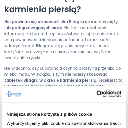
karmienia piersią?
Nie powinno się stosować leku Bilagra u kobiet w ciąży
lub podejrzewających ciążę
. Na ten moment brak
informacji na temat bezpieczeństwa takiej terapii i może
ona powodować działania niepożądane. Lekarz może
wdrożyć środek Bilagra w tej grupie pacjentek, jednak
korzyści z tym związane muszą znacznie przewyższać
ewentualne ryzyko.
Nie wiadomo, czy substancja czynna bilastyna przenika do
mleka matki. W związku z tym
nie należy stosować
tabletek Bilagra w okresie karmienia piersią
. Jeżeli jest to
wskazane, to należy przerwać karmienie piersią ze
względów bezpieczeństwa.
Jakie działania niepożądane
Niniejsza strona korzysta z plików cookie
może wywołać lek Bilagra?
Wykorzystujemy pliki cookie do spersonalizowania treści