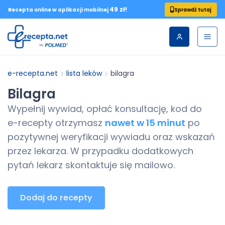
49 zł!
Sprawdź tutaj
Recepta online w aplikacji mobilnej
e-recepta.net
lista leków
bilagra
Bilagra
Wypełnij wywiad, opłać konsultację, kod do
e-recepty
otrzymasz
nawet w 15 minut
po
pozytywnej weryfikacji wywiadu oraz wskazań
przez lekarza. W przypadku dodatkowych
pytań lekarz skontaktuje się mailowo.
Dodaj do recepty