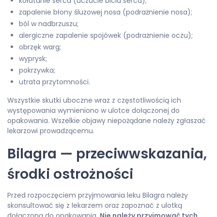
kołatanie serca (uczucie bicia serca);
zapalenie błony śluzowej nosa (podrażnienie nosa);
ból w nadbrzuszu;
alergiczne zapalenie spojówek (podrażnienie oczu);
obrzęk warg;
wyprysk;
pokrzywka;
utrata przytomności.
Wszystkie skutki uboczne wraz z częstotliwością ich
występowania wymieniono w ulotce dołączonej do
opakowania. Wszelkie objawy niepożądane należy zgłaszać
lekarzowi prowadzącemu.
Bilagra — przeciwwskazania,
środki ostrożności
Przed rozpoczęciem przyjmowania leku Bilagra należy
skonsultować się z lekarzem oraz zapoznać z ulotką
dołączoną do opakowania.
Nie należy przyjmować tych