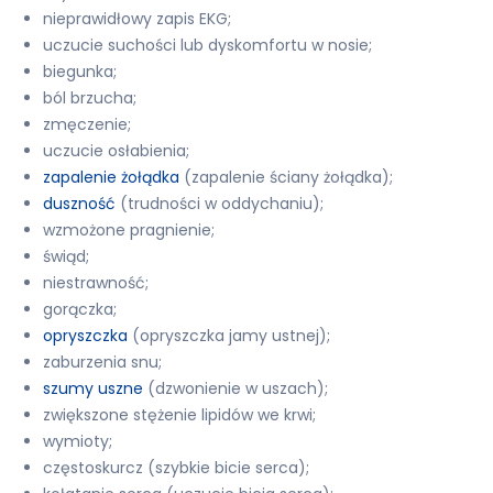
nieprawidłowy zapis EKG;
uczucie suchości lub dyskomfortu w nosie;
biegunka;
ból brzucha;
zmęczenie;
uczucie osłabienia;
zapalenie żołądka
(zapalenie ściany żołądka);
duszność
(trudności w oddychaniu);
wzmożone pragnienie;
świąd;
niestrawność;
gorączka;
opryszczka
(opryszczka jamy ustnej);
zaburzenia snu;
szumy uszne
(dzwonienie w uszach);
zwiększone stężenie lipidów we krwi;
wymioty;
częstoskurcz (szybkie bicie serca);