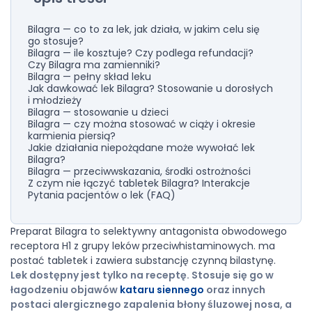
Bilagra — co to za lek, jak działa, w jakim celu się
go stosuje?
Bilagra — ile kosztuje? Czy podlega refundacji?
Czy Bilagra ma zamienniki?
Bilagra — pełny skład leku
Jak dawkować lek Bilagra? Stosowanie u dorosłych
i młodzieży
Bilagra — stosowanie u dzieci
Bilagra — czy można stosować w ciąży i okresie
karmienia piersią?
Jakie działania niepożądane może wywołać lek
Bilagra?
Bilagra — przeciwwskazania, środki ostrożności
Z czym nie łączyć tabletek Bilagra? Interakcje
Pytania pacjentów o lek (FAQ)
Preparat Bilagra to selektywny antagonista obwodowego
receptora H1 z grupy leków przeciwhistaminowych. ma
postać tabletek i zawiera substancję czynną bilastynę.
Lek dostępny jest tylko na receptę. Stosuje się go w
łagodzeniu objawów
kataru siennego
oraz innych
postaci alergicznego zapalenia błony śluzowej nosa, a