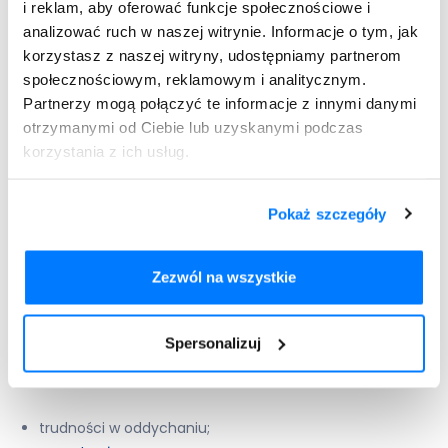
i reklam, aby oferować funkcje społecznościowe i
U pacjentów stosujących lek Bilagra mogą występować
skutki uboczne. Nie dotyczy to każdej osoby. Rodzaj i
analizować ruch w naszej witrynie. Informacje o tym, jak
nasilenie działań niepożądanych zależą od indywidualnych
korzystasz z naszej witryny, udostępniamy partnerom
predyspozycji organizmu. Jeżeli w trakcie terapii wystąpią
społecznościowym, reklamowym i analitycznym.
reakcje nadwrażliwości, to należy skontaktować się z
Partnerzy mogą połączyć te informacje z innymi danymi
lekarzem.
Należą do nich:
otrzymanymi od Ciebie lub uzyskanymi podczas
korzystania z ich usług.
Wystawiamy recepty nierefundowane – 100 % płatne.
Maksymalnie 4 leki na jednej recepcie.
Pokaż szczegóły
Zezwól na wszystkie
Dodaj do
Bilagra
recepty
Spersonalizuj
trudności w oddychaniu;