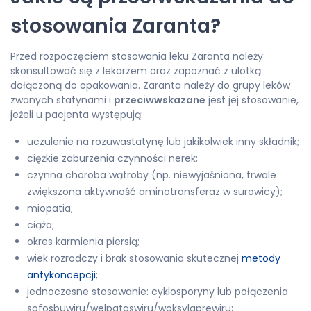
stosowania Zaranta?
Przed rozpoczęciem stosowania leku Zaranta należy
skonsultować się z lekarzem oraz zapoznać z ulotką
dołączoną do opakowania. Zaranta należy do grupy leków
zwanych statynami i
przeciwwskazane
jest jej stosowanie,
jeżeli u pacjenta występują:
uczulenie na rozuwastatynę lub jakikolwiek inny składnik;
ciężkie zaburzenia czynności nerek;
czynna choroba wątroby (np. niewyjaśniona, trwale
zwiększona aktywność aminotransferaz w surowicy);
miopatia;
ciąża;
okres karmienia piersią;
wiek rozrodczy i brak stosowania skutecznej
metody
antykoncepcji
;
jednoczesne stosowanie: cyklosporyny lub połączenia
sofosbuwiru/welpataswiru/woksylaprewiru;