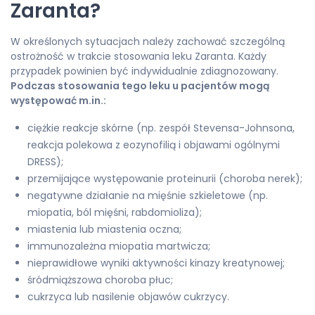
Zaranta?
W określonych sytuacjach należy zachować szczególną
ostrożność w trakcie stosowania leku Zaranta. Każdy
przypadek powinien być indywidualnie zdiagnozowany.
Podczas stosowania tego leku u pacjentów mogą
występować m.in.:
ciężkie reakcje skórne (np. zespół Stevensa-Johnsona,
reakcja polekowa z eozynofilią i objawami ogólnymi
DRESS);
przemijające występowanie proteinurii (choroba nerek);
negatywne działanie na mięśnie szkieletowe (np.
miopatia, ból mięśni, rabdomioliza);
miastenia lub miastenia oczna;
immunozależna miopatia martwicza;
nieprawidłowe wyniki aktywności kinazy kreatynowej;
śródmiąższowa choroba płuc;
cukrzyca lub nasilenie objawów cukrzycy.