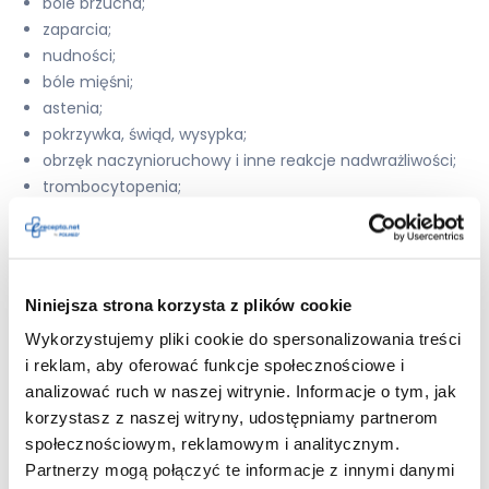
bóle brzucha;
zaparcia;
nudności;
bóle mięśni;
astenia;
pokrzywka, świąd, wysypka;
obrzęk naczynioruchowy i inne reakcje nadwrażliwości;
trombocytopenia;
zapalenie trzustki;
zwiększenie aktywności aminotransferaz wątrobowych;
miopatia;
rabdomioliza;
Niniejsza strona korzysta z plików cookie
zespół toczniopodobny;
Wykorzystujemy pliki cookie do spersonalizowania treści
zerwanie mięśnia;
i reklam, aby oferować funkcje społecznościowe i
utrata pamięci;
analizować ruch w naszej witrynie. Informacje o tym, jak
polineuropatia;
korzystasz z naszej witryny, udostępniamy partnerom
zapalenie wątroby;
społecznościowym, reklamowym i analitycznym.
żółtaczka;
Partnerzy mogą połączyć te informacje z innymi danymi
ginekomastia;