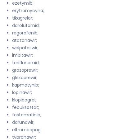
ezetymib;
erytromycyna;
tikagrelor;
darolutamid;
regorafenib;
atazanawir;
welpataswir;
imbitawir;
teriflunomid;
grazoprewir;
glekaprewir;
kapmatynib;
lopinawir;
klopidogrel;
febuksostat;
fostamatinib;
darunawir;
eltrombopag;
typranawir;