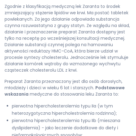
Zgodnie z klasyfikacją medyczną lek Zaranta to środek
zmniejszający stężenie lipidów we krwi. Ma postać tabletek
powlekanych. Za jego działanie odpowiada substancja
czynna rozuwastatyna z grupy statyn. Ze względu na skład,
działanie i przeznaczenie preparat Zaranta dostępny jest
tylko na receptę po wcześniejszej konsultacji medycznej.
Działanie substancji czynnej polega na hamowaniu
aktywności reduktazy HMC-CoA, która bierze udział w
procesie syntezy cholesterolu. Jednocześnie lek stymuluje
działanie komórek wątroby do wzmożonego wychwytu
cząsteczek cholesterolu LDL z krwi.
Preparat Zaranta przeznaczony jest dla osób dorosłych,
młodzieży i dzieci w wieku 6 lat i starszych.
Podstawowe
wskazania
medyczne do stosowania leku Zaranta to:
pierwotna hipercholesterolemia typu IIa (w tym
heterozygotyczna hipercholestrolemia rodzinna);
pierwotna hipercholesterolemia typu IIb (mieszana
dyslipidemia) - jako leczenie dodatkowe do diety i
niefarmakologicznych sposobów;