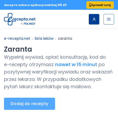
49 zł!
Sprawdź tutaj
Recepta online w aplikacji mobilnej
e-recepta.net
lista leków
zaranta
Zaranta
Wypełnij wywiad, opłać konsultację, kod do
e-recepty
otrzymasz
nawet w 15 minut
po
pozytywnej weryfikacji wywiadu oraz wskazań
przez lekarza. W przypadku dodatkowych
pytań lekarz skontaktuje się mailowo.
Dodaj do recepty