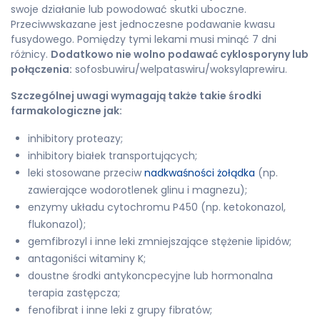
swoje działanie lub powodować skutki uboczne.
Przeciwwskazane jest jednoczesne podawanie kwasu
fusydowego. Pomiędzy tymi lekami musi minąć 7 dni
różnicy.
Dodatkowo nie wolno podawać cyklosporyny lub
połączenia:
sofosbuwiru/welpataswiru/woksylaprewiru.
Szczególnej uwagi wymagają także takie środki
farmakologiczne jak:
inhibitory proteazy;
inhibitory białek transportujących;
leki stosowane przeciw
nadkwaśności żołądka
(np.
zawierające wodorotlenek glinu i magnezu);
enzymy układu cytochromu P450 (np. ketokonazol,
flukonazol);
gemfibrozyl i inne leki zmniejszające stężenie lipidów;
antagoniści witaminy K;
doustne środki antykoncpecyjne lub hormonalna
terapia zastępcza;
fenofibrat i inne leki z grupy fibratów;