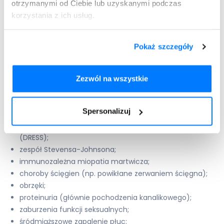
otrzymanymi od Ciebie lub uzyskanymi podczas
hematuria;
korzystania z ich usług.
bóle stawów;
depresja
;
biegunka;
Pokaż szczegóły
kaszel;
duszność
;
miastenia oczna;
Zezwól na wszystkie
neuropatia obwodowa;
zaburzenia snu (np.
koszmary senne
,
bezsenność
);
Spersonalizuj
miastenia;
reakcja polekowa z eoznofilią i objawami ogólnymi
(DRESS);
zespół Stevensa-Johnsona;
immunozależna miopatia martwicza;
choroby ścięgien (np. powikłane zerwaniem ścięgna);
obrzęki;
proteinuria (głównie pochodzenia kanalikowego);
zaburzenia funkcji seksualnych;
śródmiąższowe zapalenie płuc;