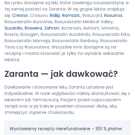
Na rynku dostępne są leki, które zawierają rozuwastatynę w
tej samej postaci co Zaranta. W tej grupie leków znajduja
się:
Crestor
, Crosuvo,
Ridlip
,
Romazic
, Rosucard,
Rosutrox
,
Rosuvastatin Aurovitas, Rosuvastatin Medical Valley,
Suvardio
,
Roswera
,
Zahron
, Actarosin, Astrium, Ivirosina,
Rossta, Rosugen, Rosuvastatin Aurobindo, Rosuvastatin Krka,
Rosuvastatin Momaja, Rosuvastatin Ranbaxy, Rosuvastatin
Teva czy Rosuvateva. Wszystkie inne dostępne są na
receptę i można stosować je tylko na wyraźne wskazanie
lekarza.
Zaranta — jak dawkować?
Dawkowanie i stosowanie leku Zaranta ustalane jest
indywidualnie. W razie wątpliwości należy skonsultować się z
lekarzem lub farmaceutą. Pacjent przed rozpoczęciem
terapii oraz w jej trakcie powinien stosować dietę, aby
zmniejszyć stężenie cholesterolu.
Wystawiamy recepty nierefundowane – 100 % płatne.