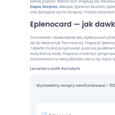
samej postaci. Wśród nich znajdują się: Eleveon
Inspra
,
Nonpres
, Aldospir, Eplrenon Bluefish, Ep
one dostępne są na receptę i można stosować 
Eplenocard — jak daw
Stosowanie i dawkowanie leku Eplenocard ustala
się do lekarza lub farmaceuty. Preparat Eplen
Tabletki można przyjmować podczas posiłków lub
dużą ilością wody. Preparat może być przyjmow
stosowanymi w niewydolności serca np. beta-a
Leczenie u osób dorosłych:
Wystawiamy recepty nierefundowane – 100