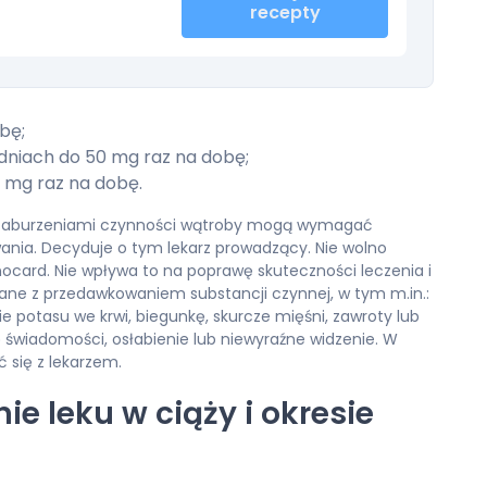
recepty
bę;
dniach do 50 mg raz na dobę;
mg raz na dobę.
 z zaburzeniami czynności wątroby mogą wymagać
ania. Decyduje o tym lekarz prowadzący. Nie wolno
nocard. Nie wpływa to na poprawę skuteczności leczenia i
ne z przedawkowaniem substancji czynnej, w tym m.in.:
nie potasu we krwi, biegunkę, skurcze mięśni, zawroty lub
ę świadomości, osłabienie lub niewyraźne widzenie. W
ć się z lekarzem.
e leku w ciąży i okresie