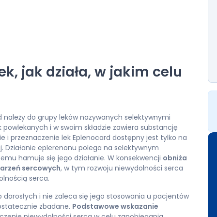
ek, jak działa, w jakim celu
rd należy do grupy leków nazywanych selektywnymi
 powlekanych i w swoim składzie zawiera substancję
e i przeznaczenie lek Eplenocard dostępny jest tylko na
j. Działanie eplerenonu polega na selektywnym
 temu hamuje się jego działanie. W konsekwencji
obniża
zdarzeń sercowych
, w tym rozwoju niewydolności serca
olnością serca.
 dorosłych i nie zaleca się jego stosowania u pacjentów
 dostatecznie zbadane.
Podstawowe wskazanie
eczenie niewydolności serca w celu zapobiegania