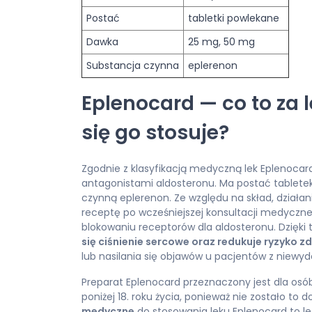
Postać
tabletki powlekane
Dawka
25 mg, 50 mg
Substancja czynna
eplerenon
Eplenocard — co to za l
się go stosuje?
Zgodnie z klasyfikacją medyczną lek Eplenoca
antagonistami aldosteronu. Ma postać tabletek
czynną eplerenon. Ze względu na skład, działani
receptę po wcześniejszej konsultacji medyczne
blokowaniu receptorów dla aldosteronu. Dzięki
się ciśnienie sercowe oraz redukuje ryzyko 
lub nasilania się objawów u pacjentów z niewyd
Preparat Eplenocard przeznaczony jest dla osób
poniżej 18. roku życia, ponieważ nie zostało to
medyczne
do stosowania leku Eplenocard to l