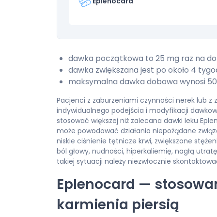
Eplenocard
dawka początkowa to 25 mg raz na do
dawka zwiększana jest po około 4 tygo
maksymalna dawka dobowa wynosi 50 
Pacjenci z zaburzeniami czynności nerek lub
indywidualnego podejścia i modyfikacji dawkow
stosować większej niż zalecana dawki leku Eple
może powodować działania niepożądane związa
niskie ciśnienie tętnicze krwi, zwiększone stęże
ból głowy, nudności, hiperkaliemię, nagłą utrat
takiej sytuacji należy niezwłocznie skontaktowa
Eplenocard — stosowani
karmienia piersią