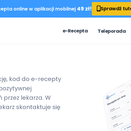
49 zł!
Sprawdź tut
epta online w aplikacji mobilnej
e-Recepta
Teleporada
cję, kod do
e-recepty
pozytywnej
 przez lekarza. W
karz skontaktuje się