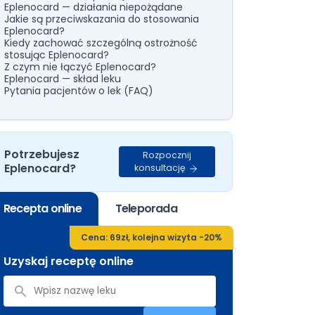
Eplenocard — działania niepożądane
Jakie są przeciwskazania do stosowania
Eplenocard?
Kiedy zachować szczególną ostrożność
stosując Eplenocard?
Z czym nie łączyć Eplenocard?
Eplenocard — skład leku
Pytania pacjentów o lek (FAQ)
Potrzebujesz
Rozpocznij
Eplenocard?
konsultację
Recepta online
Teleporada
Cena: 69zł, kolejna wizyta -20%
Uzyskaj receptę online