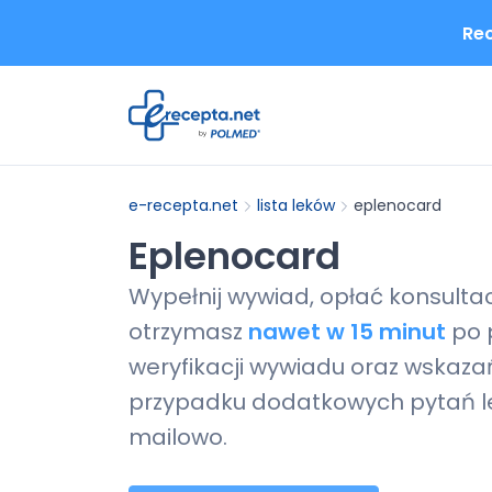
Rec
e-recepta.net
lista leków
eplenocard
Eplenocard
Wypełnij wywiad, opłać konsulta
otrzymasz
nawet w 15 minut
po 
weryfikacji wywiadu oraz wskazań
przypadku dodatkowych pytań le
mailowo.