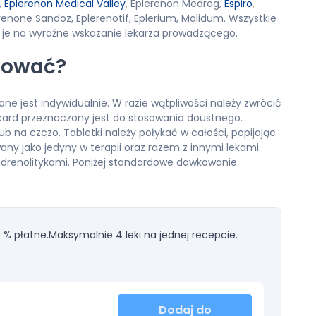
,
Eplerenon Medical Valley
, Eplerenon Medreg,
Espiro
,
lerenone Sandoz, Eplerenotif, Eplerium, Malidum. Wszystkie
je na wyraźne wskazanie lekarza prowadzącego.
kować?
ne jest indywidualnie. W razie wątpliwości należy zwrócić
ocard przeznaczony jest do stosowania doustnego.
 na czczo. Tabletki należy połykać w całości, popijając
any jako jedyny w terapii oraz razem z innymi lekami
drenolitykami. Poniżej standardowe dawkowanie.
 % płatne.
Maksymalnie 4 leki na jednej recepcie.
Dodaj do