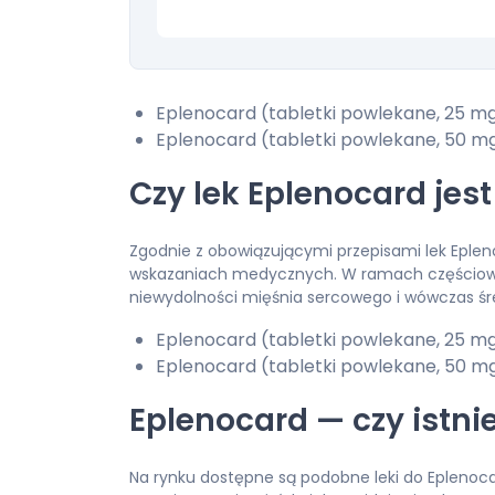
Eplenocard (tabletki powlekane, 25 mg, 
Eplenocard (tabletki powlekane, 50 mg, 
Czy lek Eplenocard je
Zgodnie z obowiązującymi przepisami lek Eple
wskazaniach medycznych. W ramach częściowe
niewydolności mięśnia sercowego i wówczas śr
Eplenocard (tabletki powlekane, 25 mg, 
Eplenocard (tabletki powlekane, 50 mg, 
Eplenocard — czy istni
Na rynku dostępne są podobne leki do Eplenoca