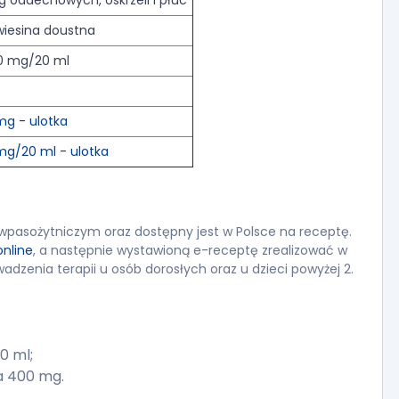
 oddechowych, oskrzeli i płuc
wiesina doustna
0 mg/20 ml
mg - ulotka
mg/20 ml - ulotka
iwpasożytniczym oraz dostępny jest w Polsce na receptę.
online
, a następnie wystawioną e-receptę zrealizować w
adzenia terapii u osób dorosłych oraz u dzieci powyżej 2.
0 ml;
ia 400 mg.