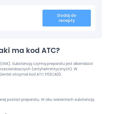
Dodaj do
recepty
 jaki ma kod ATC?
 (GSK). Substancją czynną preparatu jest albendazol
 przeciwrobaczych (antyhelmintycznych). W
 Zentel otrzymał kod ATC P02CA03.
branej postaci preparatu. W obu wariantach substancją