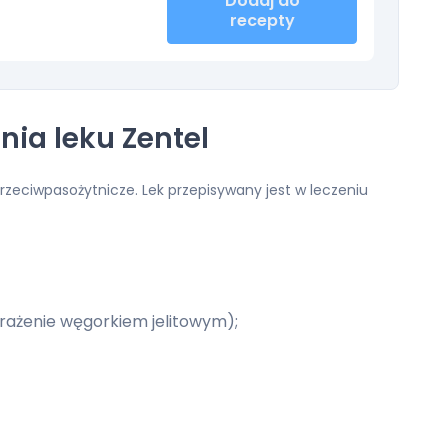
Dodaj do
recepty
ia leku Zentel
przeciwpasożytnicze. Lek przepisywany jest w leczeniu
rażenie węgorkiem jelitowym);