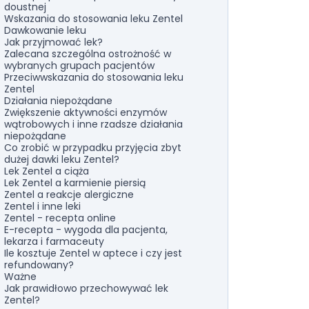
doustnej
Wskazania do stosowania leku Zentel
Dawkowanie leku
Jak przyjmować lek?
Zalecana szczególna ostrożność w
wybranych grupach pacjentów
Przeciwwskazania do stosowania leku
Zentel
Działania niepożądane
Zwiększenie aktywności enzymów
wątrobowych i inne rzadsze działania
niepożądane
Co zrobić w przypadku przyjęcia zbyt
dużej dawki leku Zentel?
Lek Zentel a ciąża
Lek Zentel a karmienie piersią
Zentel a reakcje alergiczne
Zentel i inne leki
Zentel - recepta online
E-recepta - wygoda dla pacjenta,
lekarza i farmaceuty
Ile kosztuje Zentel w aptece i czy jest
refundowany?
Ważne
Jak prawidłowo przechowywać lek
Zentel?