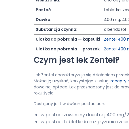
Wskazania
:
choroby dróg
Postać
:
tabletka, za
Dawka
:
400 mg; 40
Substancja czynna
:
albendazol
Ulotka do pobrania — kapsułki
Zentel 400 
Ulotka do pobrania — proszek
Zentel 400 
Czym jest lek Zentel?
Lek Zentel charakteryzuje się działaniem przec
Można ją uzyskać, korzystając z usługi
recepty 
dowolnej aptece. Lek przeznaczony jest do prow
roku życia.
Dostępny jest w dwóch postaciach:
w postaci zawiesiny doustnej 400 mg/2
w postaci tabletki do rozgryzania i żuc