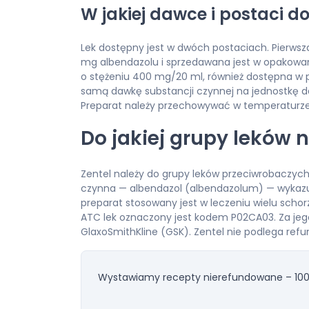
W jakiej dawce i postaci do
Lek dostępny jest w dwóch postaciach. Pierwsza
mg albendazolu i sprzedawana jest w opakowa
o stężeniu 400 mg/20 ml, również dostępna w 
samą dawkę substancji czynnej na jednostkę d
Preparat należy przechowywać w temperaturze p
Do jakiej grupy leków n
Zentel należy do grupy leków przeciwrobaczych
czynna — albendazol (albendazolum) — wykazuje
preparat stosowany jest w leczeniu wielu scho
ATC lek oznaczony jest kodem P02CA03. Za je
GlaxoSmithKline (GSK). Zentel nie podlega refun
Wystawiamy recepty nierefundowane – 100