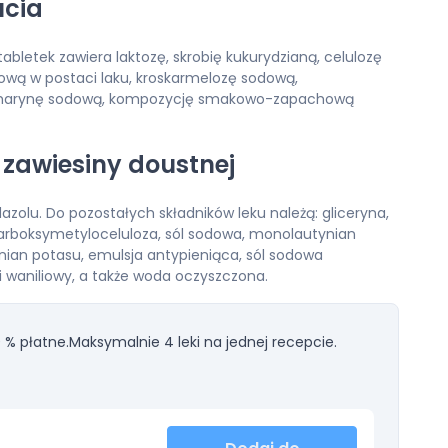
ucia
abletek zawiera laktozę, skrobię kukurydzianą, celulozę
ową w postaci laku, kroskarmelozę sodową,
sacharynę sodową, kompozycję smakowo-zapachową
 zawiesiny doustnej
zolu. Do pozostałych składników leku należą: gliceryna,
arboksymetyloceluloza, sól sodowa, monolautynian
nian potasu, emulsja antypieniąca, sól sodowa
waniliowy, a także woda oczyszczona.
 % płatne.
Maksymalnie 4 leki na jednej recepcie.