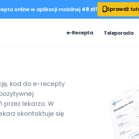
49 zł!
Sprawdź tut
epta online w aplikacji mobilnej
e-Recepta
Teleporada
cję, kod do
e-recepty
pozytywnej
 przez lekarza. W
karz skontaktuje się