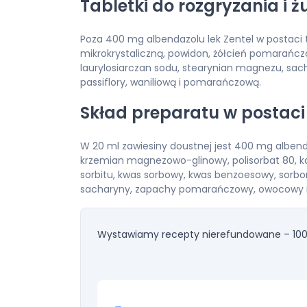
Tabletki do rozgryzania i ż
Poza 400 mg albendazolu lek Zentel w postaci t
mikrokrystaliczną, powidon, żółcień pomarańcz
laurylosiarczan sodu, stearynian magnezu, 
passiflory, waniliową i pomarańczową.
Skład preparatu w postaci
W 20 ml zawiesiny doustnej jest 400 mg albenda
krzemian magnezowo-glinowy, polisorbat 80, k
sorbitu, kwas sorbowy, kwas benzoesowy, sorbo
sacharyny, zapachy pomarańczowy, owocowy i 
Wystawiamy recepty nierefundowane – 100