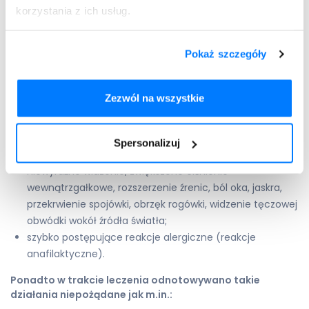
Dodaj do
korzystania z ich usług.
Atrodil
recepty
Pokaż szczegóły
obrzęk naczynioruchowy (nagły obrzęk skóry lub błon
Zezwól na wszystkie
śluzowych, trudności w przełykaniu, trudności w
oddychaniu);
trudności w oddychaniu lub nagłe nasilenie
Spersonalizuj
świszczącego oddechu;
niewyraźne widzenie, zwiększone ciśnienie
wewnątrzgałkowe, rozszerzenie źrenic, ból oka, jaskra,
przekrwienie spojówki, obrzęk rogówki, widzenie tęczowej
obwódki wokół źródła światła;
szybko postępujące reakcje alergiczne (reakcje
anafilaktyczne).
Ponadto w trakcie leczenia odnotowywano takie
działania niepożądane jak m.in.: