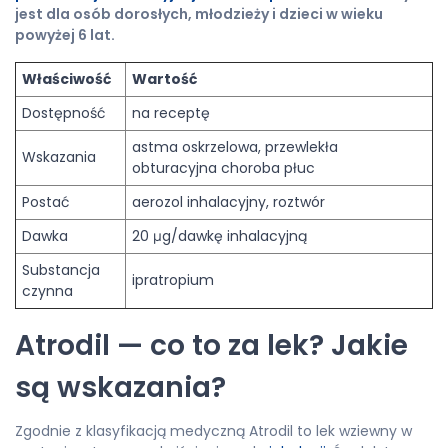
jest dla osób dorosłych, młodzieży i dzieci w wieku
powyżej 6 lat.
Właściwość
Wartość
Dostępność
na receptę
astma oskrzelowa, przewlekła
Wskazania
obturacyjna choroba płuc
Postać
aerozol inhalacyjny, roztwór
Dawka
20 μg/dawkę inhalacyjną
Substancja
ipratropium
czynna
Atrodil — co to za lek? Jakie
są wskazania?
Zgodnie z klasyfikacją medyczną Atrodil to lek wziewny w