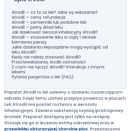
Atrodil — co to za lek? Jakie są wskazania?
Atrodil — cena, refundacja
Atrodil — zamienniki lub podobne leki
Atrodil — pełny skład leku
Jak dawkować aerozol inhalacyjny Atrodil?
Atrodil — stosowanie leku w ciąży i okresie
karmienia piersią
Jakie działania niepożądane mogą wystąpić od
leku Atrodil?
Kiedy nie należy stosować Atrodil?
Przeciwwskazania, środki ostrożności
Z czym nie łączyć Atrodil? Interakcje z innymi
lekami
Pytania pacjentów o lek (FAQ)
Preparat Atrodil to lek wziewny o działaniu rozszerzającym
oskrzela. Dzięki temu ułatwia przepływ powietrza w płucach.
Lek Atrodil ma postać roztworu w aerozolu
inhalacyjnym. Zawiera substancją czynną ipratropiowy
bromek. Preparat dostępny jest tylko na receptę.
Stosuje się go w leczeniu astmy oskrzelowej oraz w
przewlekłej obturacyjnej chorobie płuc
. Przeznaczony