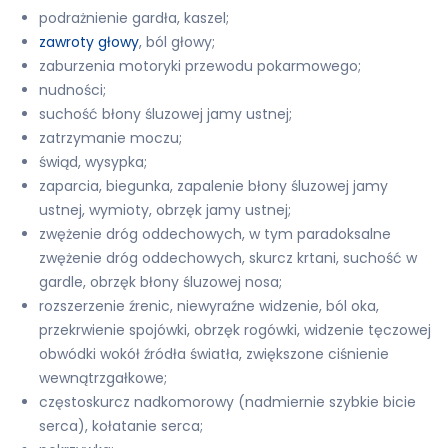
podrażnienie gardła, kaszel;
zawroty głowy
, ból głowy;
zaburzenia motoryki przewodu pokarmowego;
nudności;
suchość błony śluzowej jamy ustnej;
zatrzymanie moczu;
świąd, wysypka;
zaparcia, biegunka, zapalenie błony śluzowej jamy
ustnej, wymioty, obrzęk jamy ustnej;
zwężenie dróg oddechowych, w tym paradoksalne
zwężenie dróg oddechowych, skurcz krtani, suchość w
gardle, obrzęk błony śluzowej nosa;
rozszerzenie źrenic, niewyraźne widzenie, ból oka,
przekrwienie spojówki, obrzęk rogówki, widzenie tęczowej
obwódki wokół źródła światła, zwiększone ciśnienie
wewnątrzgałkowe;
częstoskurcz nadkomorowy (nadmiernie szybkie bicie
serca), kołatanie serca;