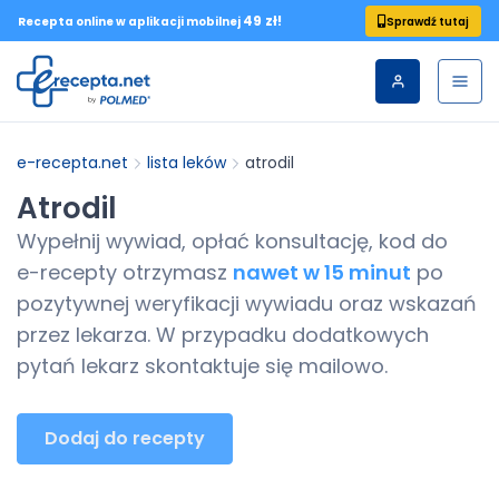
49 zł!
Sprawdź tutaj
Recepta online w aplikacji mobilnej
e-recepta.net
lista leków
atrodil
Atrodil
Wypełnij wywiad, opłać konsultację, kod do
e-recepty
otrzymasz
nawet w 15 minut
po
pozytywnej weryfikacji wywiadu oraz wskazań
przez lekarza. W przypadku dodatkowych
pytań lekarz skontaktuje się mailowo.
Dodaj do recepty