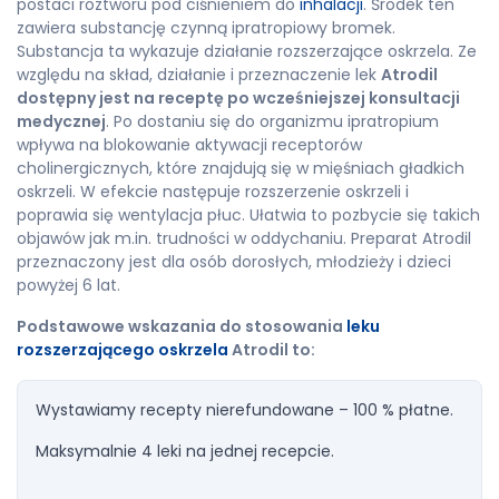
postaci roztworu pod ciśnieniem do
inhalacji
. Środek ten
zawiera substancję czynną ipratropiowy bromek.
Substancja ta wykazuje działanie rozszerzające oskrzela. Ze
względu na skład, działanie i przeznaczenie lek
Atrodil
dostępny jest na receptę po wcześniejszej konsultacji
medycznej
. Po dostaniu się do organizmu ipratropium
wpływa na blokowanie aktywacji receptorów
cholinergicznych, które znajdują się w mięśniach gładkich
oskrzeli. W efekcie następuje rozszerzenie oskrzeli i
poprawia się wentylacja płuc. Ułatwia to pozbycie się takich
objawów jak m.in. trudności w oddychaniu. Preparat Atrodil
przeznaczony jest dla osób dorosłych, młodzieży i dzieci
powyżej 6 lat.
Podstawowe wskazania do stosowania
leku
rozszerzającego oskrzela
Atrodil to:
Wystawiamy recepty nierefundowane – 100 % płatne.
Maksymalnie 4 leki na jednej recepcie.