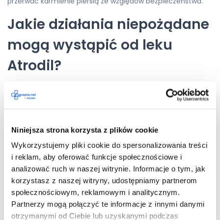
przerwać karmienie piersią ze względów bezpieczeństwa.
Jakie działania niepożądane
mogą wystąpić od leku
Atrodil?
U pacjentów stosujących lek Atrodil mogą występować
skutki uboczne. Nie dotyczy to każdego pacjenta. Rodzaj i
nasilenie działań niepożądanych zależy od indywidualnych
predyspozycji organizmu.
Należy natychmiast przerwać
stosowanie leku oraz udać się do lekarza, gdy wystąpią:
Niniejsza strona korzysta z plików cookie
Wykorzystujemy pliki cookie do spersonalizowania treści
Wystawiamy recepty nierefundowane – 100 % płatne.
i reklam, aby oferować funkcje społecznościowe i
analizować ruch w naszej witrynie. Informacje o tym, jak
Maksymalnie 4 leki na jednej recepcie.
korzystasz z naszej witryny, udostępniamy partnerom
społecznościowym, reklamowym i analitycznym.
Partnerzy mogą połączyć te informacje z innymi danymi
otrzymanymi od Ciebie lub uzyskanymi podczas