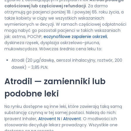
całościowej lub częściowej refundacji
. Za darmo
otrzymują go pacjenci poniżej 18. i powyżej 65. roku życia, a
także kobiety w ciąży we wszystkich wskazaniach
wymienionych w decyzji. W ramach częściowej odpłatności
mogą nabyć go pozostali pacjenci w takich wskazaniach
jak: astma, POChP,
eozynofilowe zapalenie oskrzeli
,
dyskineza rzęsek, dysplazja oskrzelowo-płucna,
mukowiscydoza. Wówczas średnia cena leku to:
Atrodil (20 µg/dawkę, aerozol inhalacyjny, roztwór, 200
dawek) - 3,85 PLN.
Atrodil — zamienniki lub
podobne leki
Na rynku dostępne są inne leki, które zawierają taką samą
substancję czynną w tej samej postaci. Należą do nich:
Ipravent Inhaler,
Atrovent N
i
Atrovent
. O możliwości ich
stosowania decyduje lekarz prowadzący. Wszystkie one