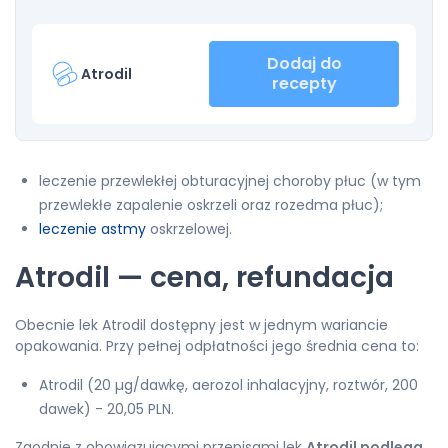
Dodaj do
Atrodil
recepty
leczenie przewlekłej obturacyjnej choroby płuc (w tym
przewlekłe zapalenie oskrzeli oraz rozedma płuc);
leczenie astmy
oskrzelowej.
Atrodil — cena, refundacja
Obecnie lek Atrodil dostępny jest w jednym wariancie
opakowania. Przy pełnej odpłatności jego średnia cena to:
Atrodil (20 µg/dawkę, aerozol inhalacyjny, roztwór, 200
dawek) - 20,05 PLN.
Zgodnie z obowiązującymi przepisami lek
Atrodil podlega