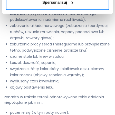
zaburzenia wzroku (rozszerzone źrenice, niewyraźne
Spersonalizuj
widzenie);
zaburzenia psychiczne (uczucie nienaturalnego
podekscytowania, nadmierna ruchliwość);
zaburzenia układu nerwowego (zaburzenia koordynacji
ruchów, uczucie mrowienia, napady padaczkowe lub
drgawki, zawroty głowy);
zaburzenia pracy serca (nieregularne lub przyspieszone
tętno, podwyższone ciśnienie tętnicze krwi);
czarne stole lub krew w stolcu;
kaszel, duszność, sapanie;
swędzenie, żółty kolor skóry i białkówek oczu, ciemny
kolor moczu (objawy zapalenia wątroby);
wydłużony czas krwawienia;
objawy odstawienia leku.
Ponadto w trakcie terapii odnotowywano takie działania
niepożądane jak m.in.:
pocenie się (w tym poty nocne);