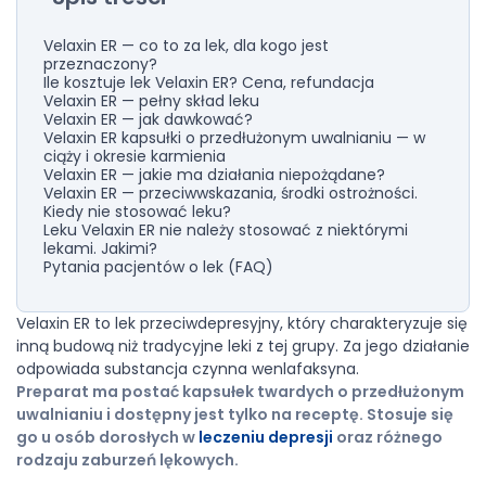
Velaxin ER — co to za lek, dla kogo jest
przeznaczony?
Ile kosztuje lek Velaxin ER? Cena, refundacja
Velaxin ER — pełny skład leku
Velaxin ER — jak dawkować?
Velaxin ER kapsułki o przedłużonym uwalnianiu — w
ciąży i okresie karmienia
Velaxin ER — jakie ma działania niepożądane?
Velaxin ER — przeciwwskazania, środki ostrożności.
Kiedy nie stosować leku?
Leku Velaxin ER nie należy stosować z niektórymi
lekami. Jakimi?
Pytania pacjentów o lek (FAQ)
Velaxin ER to lek przeciwdepresyjny, który charakteryzuje się
inną budową niż tradycyjne leki z tej grupy. Za jego działanie
odpowiada substancja czynna wenlafaksyna.
Preparat ma postać kapsułek twardych o przedłużonym
uwalnianiu i dostępny jest tylko na receptę. Stosuje się
go u osób dorosłych w
leczeniu depresji
oraz różnego
rodzaju zaburzeń lękowych.