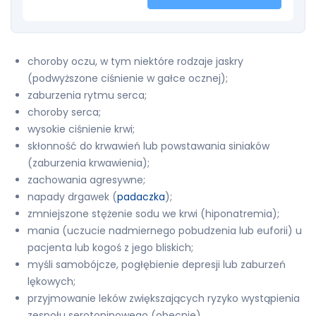
choroby oczu, w tym niektóre rodzaje jaskry
(podwyższone ciśnienie w gałce ocznej);
zaburzenia rytmu serca;
choroby serca;
wysokie ciśnienie krwi;
skłonność do krwawień lub powstawania siniaków
(zaburzenia krwawienia);
zachowania agresywne;
napady drgawek (
padaczka
);
zmniejszone stężenie sodu we krwi (hiponatremia);
mania (uczucie nadmiernego pobudzenia lub euforii) u
pacjenta lub kogoś z jego bliskich;
myśli samobójcze, pogłębienie depresji lub zaburzeń
lękowych;
przyjmowanie leków zwiększających ryzyko wystąpienia
zespołu serotoninowego (obecnie).