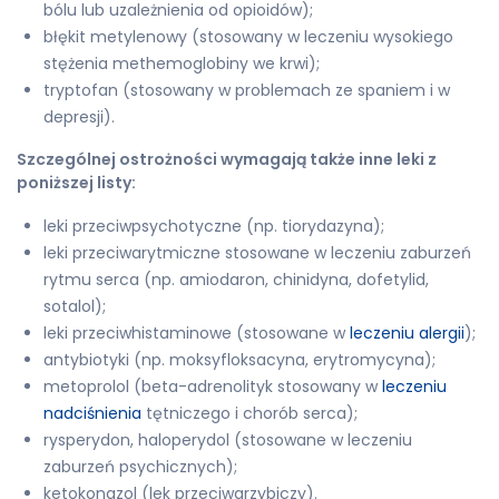
bólu lub uzależnienia od opioidów);
błękit metylenowy (stosowany w leczeniu wysokiego
stężenia methemoglobiny we krwi);
tryptofan (stosowany w problemach ze spaniem i w
depresji).
Szczególnej ostrożności wymagają także inne leki z
poniższej listy:
leki przeciwpsychotyczne (np. tiorydazyna);
leki przeciwarytmiczne stosowane w leczeniu zaburzeń
rytmu serca (np. amiodaron, chinidyna, dofetylid,
sotalol);
leki przeciwhistaminowe (stosowane w
leczeniu alergii
);
antybiotyki (np. moksyfloksacyna, erytromycyna);
metoprolol (beta-adrenolityk stosowany w
leczeniu
nadciśnienia
tętniczego i chorób serca);
rysperydon, haloperydol (stosowane w leczeniu
zaburzeń psychicznych);
ketokonazol (lek przeciwgrzybiczy).