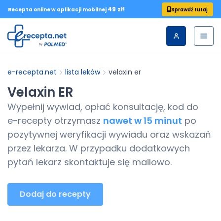
49 zł!
Sprawdź tutaj
Recepta online w aplikacji mobilnej
e-recepta.net
lista leków
velaxin er
Velaxin ER
Wypełnij wywiad, opłać konsultację, kod do
e-recepty
otrzymasz
nawet w 15 minut
po
pozytywnej weryfikacji wywiadu oraz wskazań
przez lekarza. W przypadku dodatkowych
pytań lekarz skontaktuje się mailowo.
Dodaj do recepty