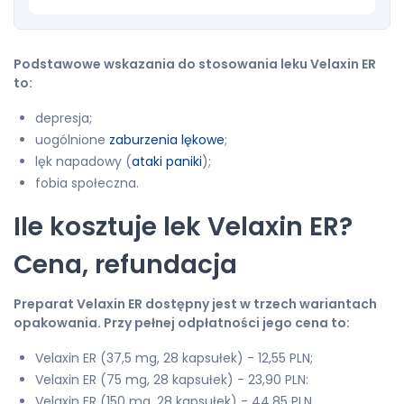
Podstawowe wskazania do stosowania leku Velaxin ER
to:
depresja;
uogólnione
zaburzenia lękowe
;
lęk napadowy (
ataki paniki
);
fobia społeczna.
Ile kosztuje lek Velaxin ER?
Cena, refundacja
Preparat Velaxin ER dostępny jest w trzech wariantach
opakowania. Przy pełnej odpłatności jego cena to:
Velaxin ER (37,5 mg, 28 kapsułek) - 12,55 PLN;
Velaxin ER (75 mg, 28 kapsułek) - 23,90 PLN:
Velaxin ER (150 mg, 28 kapsułek) - 44,85 PLN.