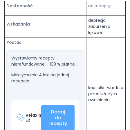
Dostępność
:
na receptę
depresja,
Wskazania
:
zaburzenia
lękowe
Postać
:
Wystawiamy recepty
nierefundowane – 100 % płatne.
Maksymalnie 4 leki na jednej
recepcie.
kapsułki twarde o
przedłużonym
uwalnianiu
Dodaj
Velaxin
do
ER
recepty