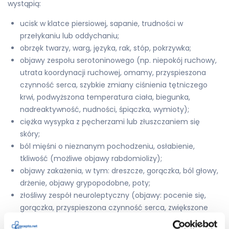
wystąpią:
ucisk w klatce piersiowej, sapanie, trudności w
przełykaniu lub oddychaniu;
obrzęk twarzy, warg, języka, rak, stóp, pokrzywka;
objawy zespołu serotoninowego (np. niepokój ruchowy,
utrata koordynacji ruchowej, omamy, przyspieszona
czynność serca, szybkie zmiany ciśnienia tętniczego
krwi, podwyższona temperatura ciała, biegunka,
nadreaktywność, nudności, śpiączka, wymioty);
ciężka wysypka z pęcherzami lub złuszczaniem się
skóry;
ból mięśni o nieznanym pochodzeniu, osłabienie,
tkliwość (możliwe objawy rabdomiolizy);
objawy zakażenia, w tym: dreszcze, gorączka, ból głowy,
drżenie, objawy grypopodobne, poty;
złośliwy zespół neuroleptyczny (objawy: pocenie się,
gorączka, przyspieszona czynność serca, zwiększone
stężenie enzymów w mięśniach, dezorientacja,