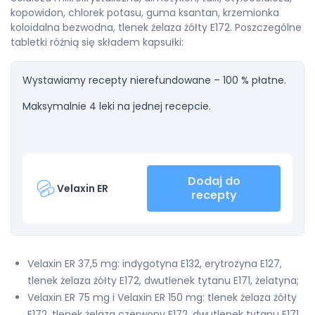
kopowidon, chlorek potasu, guma ksantan, krzemionka
koloidalna bezwodna, tlenek żelaza żółty E172. Poszczególne
tabletki różnią się składem kapsułki:
Wystawiamy recepty nierefundowane – 100 % płatne.
Maksymalnie 4 leki na jednej recepcie.
Dodaj do
Velaxin ER
recepty
Velaxin ER 37,5 mg: indygotyna E132, erytrozyna E127,
tlenek żelaza żółty E172, dwutlenek tytanu E171, żelatyna;
Velaxin ER 75 mg i Velaxin ER 150 mg: tlenek żelaza żółty
E172, tlenek żelaza czerwony E172, dwutlenek tytanu E171,