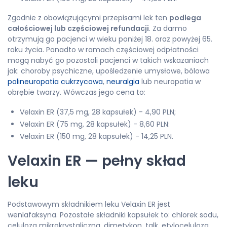
Zgodnie z obowiązującymi przepisami lek ten
podlega
całościowej lub częściowej refundacji
. Za darmo
otrzymują go pacjenci w wieku poniżej 18. oraz powyżej 65.
roku życia. Ponadto w ramach częściowej odpłatności
mogą nabyć go pozostali pacjenci w takich wskazaniach
jak: choroby psychiczne, upośledzenie umysłowe, bólowa
polineuropatia cukrzycowa
,
neuralgia
lub neuropatia w
obrębie twarzy. Wówczas jego cena to:
Velaxin ER (37,5 mg, 28 kapsułek) - 4,90 PLN;
Velaxin ER (75 mg, 28 kapsułek) - 8,60 PLN:
Velaxin ER (150 mg, 28 kapsułek) - 14,25 PLN.
Velaxin ER — pełny skład
leku
Podstawowym składnikiem leku Velaxin ER jest
wenlafaksyna. Pozostałe składniki kapsułek to: chlorek sodu,
celuloza mikrokrystaliczna, dimetykon, talk, etyloceluloza,