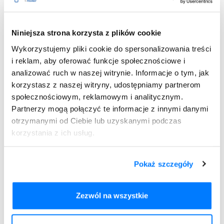
sztywność mięśni);
kardiomiopatia stresowa (zespół złamanego serca) z
takimi obawami jak:
zawroty głowy
,
duszność
, ból w
Niniejsza strona korzysta z plików cookie
klatce piersiowej, nieregularne bicie serca, omdlenie.
Wykorzystujemy pliki cookie do spersonalizowania treści
Kontaktu z lekarzem wymagają też takie objawy
i reklam, aby oferować funkcje społecznościowe i
niepożądane leczenia wenlafaksyną jak:
analizować ruch w naszej witrynie. Informacje o tym, jak
korzystasz z naszej witryny, udostępniamy partnerom
Wystawiamy recepty nierefundowane – 100 % płatne.
społecznościowym, reklamowym i analitycznym.
Partnerzy mogą połączyć te informacje z innymi danymi
Maksymalnie 4 leki na jednej recepcie.
otrzymanymi od Ciebie lub uzyskanymi podczas
korzystania z ich usług.
Pokaż szczegóły
Dodaj do
Velaxin ER
recepty
Zezwól na wszystkie