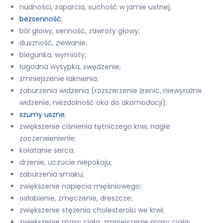
nudności, zaparcia, suchość w jamie ustnej;
bezsenność
;
ból głowy, senność, zawroty głowy;
duszność, ziewanie;
biegunka, wymioty;
łagodna wysypka, swędzenie;
zmniejszenie łaknienia;
zaburzenia widzenia (rozszerzenie źrenic, niewyraźne
widzenie, niezdolność oka do akomodacji);
szumy uszne
;
zwiększenie ciśnienia tętniczego krwi, nagłe
zaczerwienienie;
kołatanie serca;
drżenie, uczucie niepokoju;
zaburzenia smaku;
zwiększenie napięcia mięśniowego;
osłabienie, zmęczenie, dreszcze;
zwiększenie stężenia cholesterolu we krwi;
zwiększenie masy ciała, zmniejszenie masy ciała;