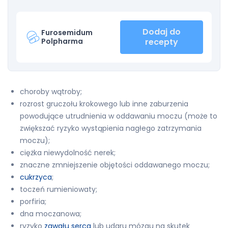
Dodaj do
Furosemidum
Polpharma
recepty
choroby wątroby;
rozrost gruczołu krokowego lub inne zaburzenia
powodujące utrudnienia w oddawaniu moczu (może to
zwiększać ryzyko wystąpienia nagłego zatrzymania
moczu);
ciężka niewydolność nerek;
znaczne zmniejszenie objętości oddawanego moczu;
cukrzyca
;
toczeń rumieniowaty;
porfiria;
dna moczanowa;
ryzyko
zawału serca
lub udaru mózgu na skutek