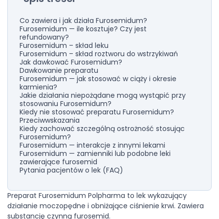
Co zawiera i jak działa Furosemidum?
Furosemidum — ile kosztuje? Czy jest
refundowany?
Furosemidum – skład leku
Furosemidum – skład roztworu do wstrzykiwań
Jak dawkować Furosemidum?
Dawkowanie preparatu
Furosemidum — jak stosować w ciąży i okresie
karmienia?
Jakie działania niepożądane mogą wystąpić przy
stosowaniu Furosemidum?
Kiedy nie stosować preparatu Furosemidum?
Przeciwwskazania
Kiedy zachować szczególną ostrożność stosując
Furosemidum?
Furosemidum — interakcje z innymi lekami
Furosemidum — zamienniki lub podobne leki
zawierające furosemid
Pytania pacjentów o lek (FAQ)
Preparat Furosemidum Polpharma to lek wykazujący
działanie moczopędne i obniżające ciśnienie krwi. Zawiera
substancję czynną furosemid.