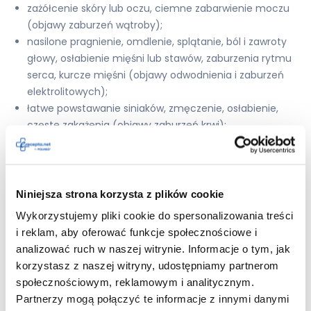
zażółcenie skóry lub oczu, ciemne zabarwienie moczu
(objawy zaburzeń wątroby);
nasilone pragnienie, omdlenie, splątanie, ból i zawroty
głowy, osłabienie mięśni lub stawów, zaburzenia rytmu
serca, kurcze mięśni (objawy odwodnienia i zaburzeń
elektrolitowych);
łatwe powstawanie siniaków, zmęczenie, osłabienie,
częste zakażenia (objawy zaburzeń krwi);
trudności w oddychaniu, obrzęk twarzy lub warg (ciężka
reakcja alergiczna);
silny ból w nadbrzuszu (objawy zapalenia trzustki);
powstawanie pęcherzy, złuszczanie skóry, gorączka,
Niniejsza strona korzysta z plików cookie
objawy grypopodobne (ciężkie reakcje skórne:
Wykorzystujemy pliki cookie do spersonalizowania treści
toksyczne martwicze oddzielanie się naskórka, zespół
i reklam, aby oferować funkcje społecznościowe i
Stevensa-Johnsona).
analizować ruch w naszej witrynie. Informacje o tym, jak
korzystasz z naszej witryny, udostępniamy partnerom
Ponadto w trakcie leczenia odnotowywano takie
działania niepożądane jak m.in.:
społecznościowym, reklamowym i analitycznym.
Partnerzy mogą połączyć te informacje z innymi danymi
niedociśnienie (w tym niedociśnienie ortostatyczne);