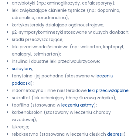
antybiotyki (np.: aminoglikozydy, cefalosporyny);
leki zwiększające ciśnienie tętnicze (np.: dopamina,
adrenalina, noradrenalina);
kortykosteroidy działające ogólnoustrojowo;
β2-sympatykomimetyki stosowane w dużych dawkach;
środki przeczyszczające;
leki przeciwnadciśnieniowe (np.: walsartan, kaptopryl,
enalapryl, telmisartan);
insulina i doustne leki przeciwcukrzycowe;
salicylany
;
fenytoina i jej pochodne (stosowane w
leczeniu
padaczki
);
indometacyna i inne niesteroidowe
leki przeciwzapalne
;
sukralfat (lek osłaniający błonę śluzową żołądka);
teofilina (stosowana w
leczeniu astmy
);
karbenoksolon (stosowany w leczeniu choroby
wrzodowej);
lukrecja;
reboksetyna (stosowana w leczeniu ciężkich
depresji
);