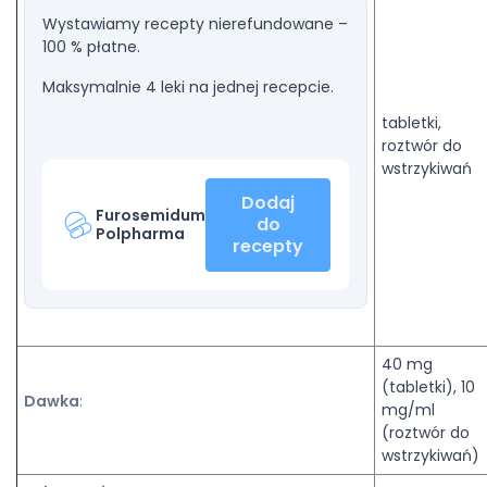
Wystawiamy recepty nierefundowane –
100 % płatne.
Maksymalnie 4 leki na jednej recepcie.
tabletki,
roztwór do
wstrzykiwań
Dodaj
Furosemidum
do
Polpharma
recepty
40 mg
(tabletki), 10
Dawka
:
mg/ml
(roztwór do
wstrzykiwań)