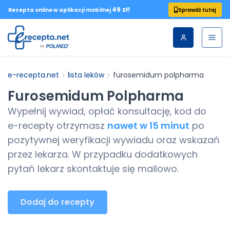
49 zł!
Sprawdź tutaj
Recepta online w aplikacji mobilnej
e-recepta.net
lista leków
furosemidum polpharma
Furosemidum Polpharma
Wypełnij wywiad, opłać konsultację, kod do
e-recepty
otrzymasz
nawet w 15 minut
po
pozytywnej weryfikacji wywiadu oraz wskazań
przez lekarza. W przypadku dodatkowych
pytań lekarz skontaktuje się mailowo.
Dodaj do recepty