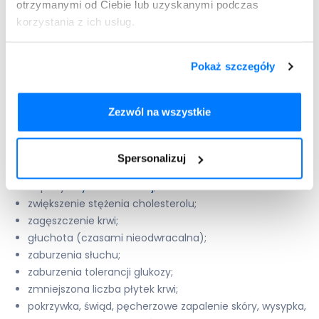
otrzymanymi od Ciebie lub uzyskanymi podczas
zaburzenia wodno-elektrolitowe (np.: hipowolemia,
korzystania z ich usług.
odwodnienie, zwiększenie stężenia kreatyniny,
zwiększenie stężenia triglicerydów we krwi);
encefalopatia wątrobowa (u pacjentów z
Pokaż szczegóły
niewydolnością wątroby);
hiponatremia (zmniejszenie stężenia sodu we krwi);
Zezwól na wszystkie
hipokaliemia (zmniejszenie stężenia potasu we krwi);
hipochloremia (zmniejszenie stężenia chlorków we krwi);
zwiększona objętość moczu;
Spersonalizuj
zwiększenie stężenia kwasu moczowego we krwi i
napady
dny moczanowej
;
zwiększenie stężenia cholesterolu;
zagęszczenie krwi;
głuchota (czasami nieodwracalna);
zaburzenia słuchu;
zaburzenia tolerancji glukozy;
zmniejszona liczba płytek krwi;
pokrzywka, świąd, pęcherzowe zapalenie skóry, wysypka,