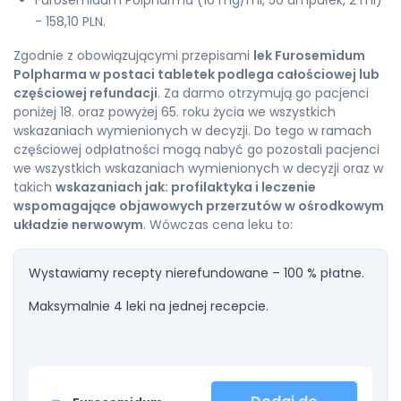
Furosemidum Polpharma (10 mg/ml, 50 ampułek, 2 ml)
- 158,10 PLN.
Zgodnie z obowiązującymi przepisami
lek Furosemidum
Polpharma w postaci tabletek podlega całościowej lub
częściowej refundacji
. Za darmo otrzymują go pacjenci
poniżej 18. oraz powyżej 65. roku życia we wszystkich
wskazaniach wymienionych w decyzji. Do tego w ramach
częściowej odpłatności mogą nabyć go pozostali pacjenci
we wszystkich wskazaniach wymienionych w decyzji oraz w
takich
wskazaniach jak: profilaktyka i leczenie
wspomagające objawowych przerzutów w ośrodkowym
układzie nerwowym
. Wówczas cena leku to:
Wystawiamy recepty nierefundowane – 100 % płatne.
Maksymalnie 4 leki na jednej recepcie.