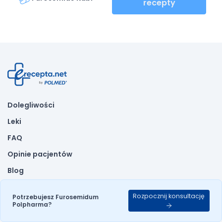
recepty
Dolegliwości
Leki
FAQ
Opinie pacjentów
Blog
Regulamin
Rozpocznij konsultację
Potrzebujesz Furosemidum
Polityka prywatności
Polpharma?