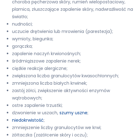
choroba pęcherzowa skóry, rumień wielopostaciowy,
plamica, złuszczające zapalenie skóry, nadwrażliwość na
światło;
nudności;
uczucie drętwienia lub mrowienia (parestezja);
wymioty, biegunka;
gorączka;
zapalenie naczyń krwionośnych;
śródmiąższowe zapalenie nerek;
ciężkie reakcje alergiczne;
zwiększona liczba granulocytów kwasochłonnych;
zmniejszona liczba białych krwinek;
zastój żółci, zwiększenie aktywności enzymów
wątrobowych;
ostre zapalenie trzustki;
dzwonienie w uszach,
szumy uszne
;
niedokrwistość
;
zmniejszenie liczby granulocytów we krwi;
żółtaczka (zażółcenie skóry i oczu);