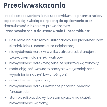
Przeciwwskazania
Przed zastosowaniem leku Furosemidum Polpharma należy
zapoznać się z ulotką dołączoną do opakowania oraz
skonsultować z lekarzem prowadzącym.
Przeciwwskazania do stosowania furosemidu to:
uczulenie na furosemid, sulfonamidy lub jakikolwiek inny
składnik leku Furosemidum Polpharma;
niewydolność nerek w wyniku zatrucia substancjami
toksycznymi dla nerek i wątroby;
niewydolność nerek związane ze śpiączką wątrobową;
mała objętość wewnątrznaczyniowa; (zmniejszone
wypełnienie naczyń krwionośnych);
odwodnienie organizmu;
niewydolność nerek i bezmocz pomimo podania
furosemidu;
stan przedśpiączkowy lub stan śpiączki na skutek
niewydolności wątroby;