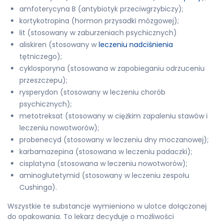
amfoterycyna B (antybiotyk przeciwgrzybiczy);
kortykotropina (hormon przysadki mózgowej);
lit (stosowany w zaburzeniach psychicznych)
aliskiren (stosowany w
leczeniu nadciśnienia
tętniczego);
cyklosporyna (stosowana w zapobieganiu odrzuceniu
przeszczepu);
rysperydon (stosowany w leczeniu chorób
psychicznych);
metotreksat (stosowany w ciężkim zapaleniu stawów i
leczeniu nowotworów);
probenecyd (stosowany w leczeniu dny moczanowej);
karbamazepina (stosowana w leczeniu padaczki);
cisplatyna (stosowana w leczeniu nowotworów);
aminoglutetymid (stosowany w leczeniu zespołu
Cushinga).
Wszystkie te substancje wymieniono w ulotce dołączonej
do opakowania. To lekarz decyduje o możliwości