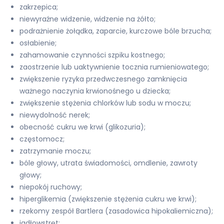
zakrzepica;
niewyraźne widzenie, widzenie na żółto;
podrażnienie żołądka, zaparcie, kurczowe bóle brzucha;
osłabienie;
zahamowanie czynności szpiku kostnego;
zaostrzenie lub uaktywnienie tocznia rumieniowatego;
zwiększenie ryzyka przedwczesnego zamknięcia
ważnego naczynia krwionośnego u dziecka;
zwiększenie stężenia chlorków lub sodu w moczu;
niewydolność nerek;
obecność cukru we krwi (glikozuria);
częstomocz;
zatrzymanie moczu;
bóle głowy, utrata świadomości, omdlenie, zawroty
głowy;
niepokój ruchowy;
hiperglikemia (zwiększenie stężenia cukru we krwi);
rzekomy zespół Bartlera (zasadowica hipokaliemiczna);
jadłowstręt;