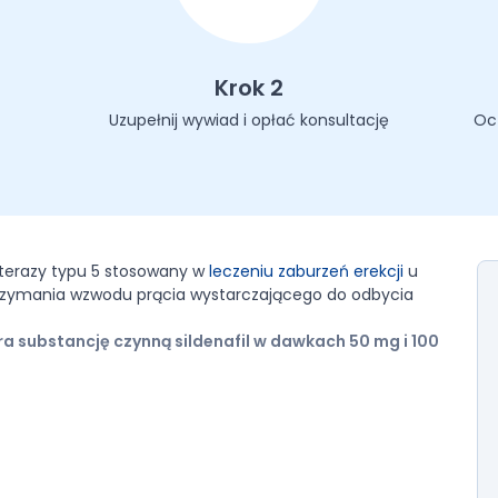
Krok 2
Uzupełnij wywiad i opłać konsultację
Oc
iesterazy typu 5 stosowany w
leczeniu zaburzeń erekcji
u
trzymania wzwodu prącia wystarczającego do odbycia
a substancję czynną sildenafil w dawkach 50 mg i 100