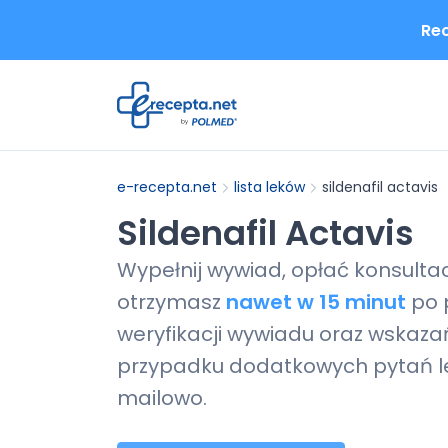
Rec
e-recepta.net
lista leków
sildenafil actavis
Sildenafil Actavis
Wypełnij wywiad, opłać konsulta
otrzymasz
nawet w 15 minut
po 
weryfikacji wywiadu oraz wskazań
przypadku dodatkowych pytań le
mailowo.