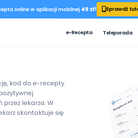
49 zł!
Sprawdź tut
epta online w aplikacji mobilnej
e-Recepta
Teleporada
cję, kod do
e-recepty
pozytywnej
 przez lekarza. W
karz skontaktuje się