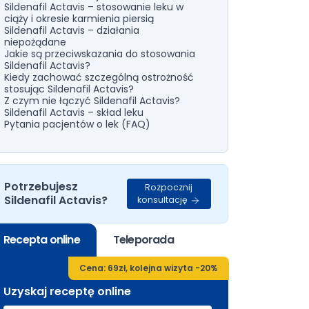
Sildenafil Actavis – stosowanie leku w
ciąży i okresie karmienia piersią
Sildenafil Actavis – działania
niepożądane
Jakie są przeciwskazania do stosowania
Sildenafil Actavis?
Kiedy zachować szczególną ostrożność
stosując Sildenafil Actavis?
Z czym nie łączyć Sildenafil Actavis?
Sildenafil Actavis – skład leku
Pytania pacjentów o lek (FAQ)
Potrzebujesz
Rozpocznij
Sildenafil Actavis?
konsultację
Recepta online
Teleporada
Cena: 69zł, kolejna wizyta -20%
Uzyskaj receptę online