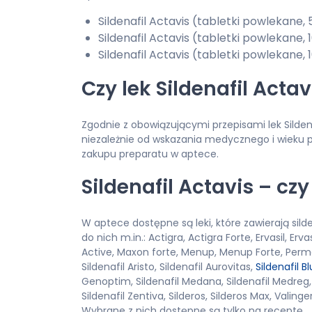
Sildenafil Actavis (tabletki powlekane, 5
Sildenafil Actavis (tabletki powlekane, 1
Sildenafil Actavis (tabletki powlekane, 
Czy lek Sildenafil Acta
Zgodnie z obowiązującymi przepisami lek Silden
niezależnie od wskazania medycznego i wieku p
zakupu preparatu w aptece.
Sildenafil Actavis – czy
W aptece dostępne są leki, które zawierają silden
do nich m.in.: Actigra, Actigra Forte, Ervasil, Erva
Active, Maxon forte, Menup, Menup Forte, Perm
Sildenafil Aristo, Sildenafil Aurovitas,
Sildenafil B
Genoptim, Sildenafil Medana, Sildenafil Medreg
Sildenafil Zentiva, Silderos, Silderos Max, Valinge
Wybrane z nich dostępne są tylko na receptę.