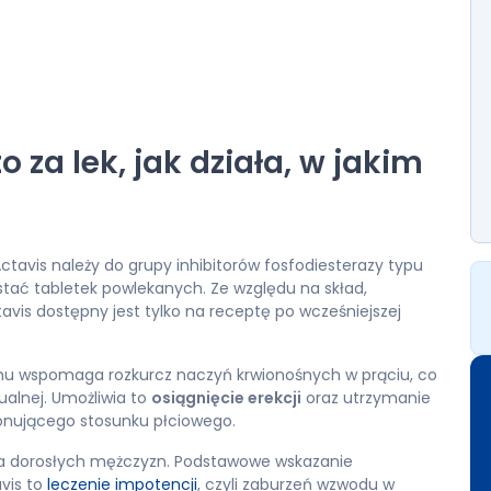
to za lek, jak działa, w jakim
Actavis należy do grupy inhibitorów fosfodiesterazy typu
ostać tabletek powlekanych. Ze względu na skład,
ctavis dostępny jest tylko na receptę po wcześniejszej
zmu wspomaga rozkurcz naczyń krwionośnych w prąciu, co
ualnej. Umożliwia to
osiągnięcie erekcji
oraz utrzymanie
jonującego stosunku płciowego.
 dla dorosłych mężczyzn. Podstawowe wskazanie
vis to
leczenie impotencji
, czyli zaburzeń wzwodu w