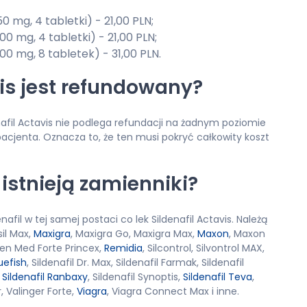
0 mg, 4 tabletki) - 21,00 PLN;
00 mg, 4 tabletki) - 21,00 PLN;
100 mg, 8 tabletek) - 31,00 PLN.
vis jest refundowany?
afil Actavis nie podlega refundacji na żadnym poziomie
acjenta. Oznacza to, że ten musi pokryć całkowity koszt
 istnieją zamienniki?
afil w tej samej postaci co lek Sildenafil Actavis. Należą
sil Max,
Maxigra
, Maxigra Go, Maxigra Max,
Maxon
, Maxon
en Med Forte Princex,
Remidia
, Silcontrol, Silvontrol MAX,
luefish
, Sildenafil Dr. Max, Sildenafil Farmak, Sildenafil
,
Sildenafil Ranbaxy
, Sildenafil Synoptis,
Sildenafil Teva
,
r, Valinger Forte,
Viagra
, Viagra Connect Max i inne.