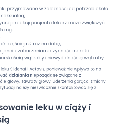
ilu przyjmowane w zależności od potrzeb około
 seksualną;
zynnej i reakcji pacjenta lekarz może zwiększyć
25 mg;
;
ać częściej niż raz na dobę;
enci z zaburzeniami czynności nerek i
marskością wątroby i niewydolnością wątroby.
leku Sildenafil Actavis, ponieważ nie wpływa to na
ować
działania niepożądane
związane z
óle głowy, zawroty głowy, uderzenia gorąca, zmiany
sytuacji należy niezwłocznie skontaktować się z
osowanie leku w ciąży i
sią