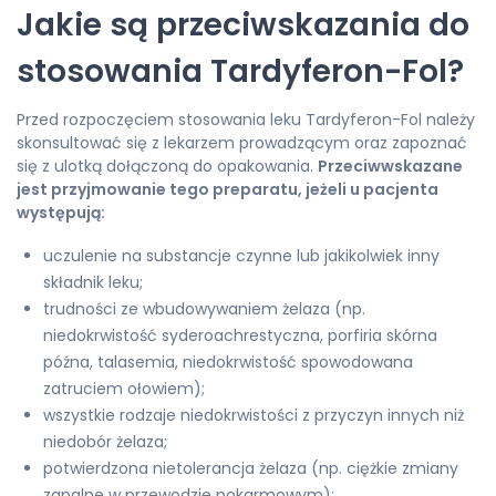
Jakie są przeciwskazania do
stosowania Tardyferon-Fol?
Przed rozpoczęciem stosowania leku Tardyferon-Fol należy
skonsultować się z lekarzem prowadzącym oraz zapoznać
się z ulotką dołączoną do opakowania.
Przeciwwskazane
jest przyjmowanie tego preparatu, jeżeli u pacjenta
występują:
uczulenie na substancje czynne lub jakikolwiek inny
składnik leku;
trudności ze wbudowywaniem żelaza (np.
niedokrwistość syderoachrestyczna, porfiria skórna
późna, talasemia, niedokrwistość spowodowana
zatruciem ołowiem);
wszystkie rodzaje niedokrwistości z przyczyn innych niż
niedobór żelaza;
potwierdzona nietolerancja żelaza (np. ciężkie zmiany
zapalne w przewodzie pokarmowym);