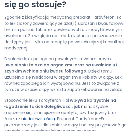
się go stosuje?
Zgodnie z klasyfikacją medyczną preparat Tardyferon-Fol
to lek złożony zawierający żelaza(II) siarczan i kwas foliowy.
Lek ma postać tabletek powlekanych o zmodyfikowanym
uwalnianiu. Ze względu na skład, działanie i przeznaczenie
dostępny jest tylko na receptę po wcześniejszej konsultacji
medycznej.
Działanie leku polega na powolnym i równomiernym
uwalnianiu żelaza do organizmu oraz na uwalnianiu i
szybkim wchłanianiu kwasu foliowego
. Dzięki temu
uzupełnia się niedoboru w organizmie kobiety w ciąży. Lek
również zapobiega ich występowaniu. Jest to związane z
tym, że w czasie ciąży wzrasta zapotrzebowanie na żelazo.
Stosowanie leku Tardyferon-Fol
wpływa korzystnie na
łagodzenie takich dolegliwości, jak m.in.:
szybkie
męczenie się, zmniejszenie apetytu, czy też jawny brak
żelaza z
niedokrwistością
. Preparat Tardyferon-Fol
przeznaczony jest dla kobiet w ciąży i należy przyjmować go