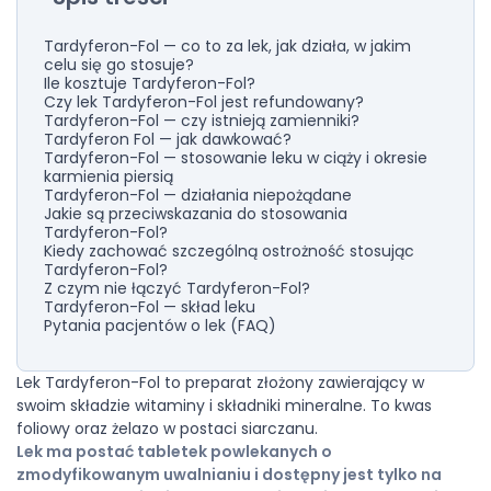
Tardyferon-Fol — co to za lek, jak działa, w jakim
celu się go stosuje?
Ile kosztuje Tardyferon-Fol?
Czy lek Tardyferon-Fol jest refundowany?
Tardyferon-Fol — czy istnieją zamienniki?
Tardyferon Fol — jak dawkować?
Tardyferon-Fol — stosowanie leku w ciąży i okresie
karmienia piersią
Tardyferon-Fol — działania niepożądane
Jakie są przeciwskazania do stosowania
Tardyferon-Fol?
Kiedy zachować szczególną ostrożność stosując
Tardyferon-Fol?
Z czym nie łączyć Tardyferon-Fol?
Tardyferon-Fol — skład leku
Pytania pacjentów o lek (FAQ)
Lek Tardyferon-Fol to preparat złożony zawierający w
swoim składzie witaminy i składniki mineralne. To kwas
foliowy oraz żelazo w postaci siarczanu.
Lek ma postać tabletek powlekanych o
zmodyfikowanym uwalnianiu i dostępny jest tylko na