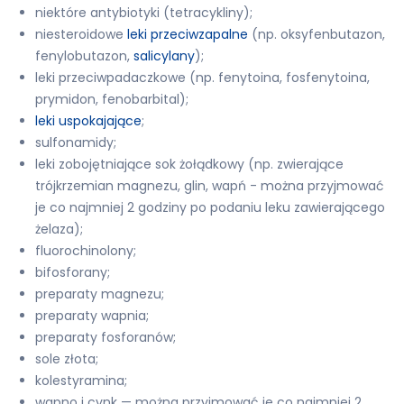
niektóre antybiotyki (tetracykliny);
niesteroidowe
leki przeciwzapalne
(np. oksyfenbutazon,
fenylobutazon,
salicylany
);
leki przeciwpadaczkowe (np. fenytoina, fosfenytoina,
prymidon, fenobarbital);
leki uspokajające
;
sulfonamidy;
leki zobojętniające sok żołądkowy (np. zwierające
trójkrzemian magnezu, glin, wapń - można przyjmować
je co najmniej 2 godziny po podaniu leku zawierającego
żelaza);
fluorochinolony;
bifosforany;
preparaty magnezu;
preparaty wapnia;
preparaty fosforanów;
sole złota;
kolestyramina;
wapno i cynk — można przyjmować je co najmniej 2