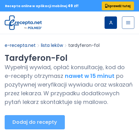
49 zł!
Sprawdź tutaj
Recepta online w aplikacji mobilnej
e-recepta.net
lista leków
tardyferon-fol
Tardyferon-Fol
Wypełnij wywiad, opłać konsultację, kod do
e-recepty
otrzymasz
nawet w 15 minut
po
pozytywnej weryfikacji wywiadu oraz wskazań
przez lekarza. W przypadku dodatkowych
pytań lekarz skontaktuje się mailowo.
Dodaj do recepty