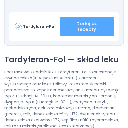
Dodaj do
Tardyferon-Fol
recepty
Tardyferon-Fol — skład leku
Podstawowe składniki leku Tardyferon-Fol to substancje
czynne żelazo(II) w postaci żelaza(II) siarczanu
wysuszonego oraz kwas foliowy. Pozostałe składniki
pomocnicze to: kopolimer metakrylanu amonu, dyspersja
typ A (Eudragit RL 30 D), kopolimer metakrylanu amonu,
dyspersja typ B (Eudragit RS 30 D), cytrynian trietylu,
maltodekstryna, celuloza mikrokrystaliczna, dibehenian
glicerolu, talk, tlenek żelaza żółty E172, dwutlenek tytanu,
tlenek żelaza czerwony E172, sepifilm LP010 (hypromeloza,
celuloza mikrokrystaliczna, kwas stearynowy).