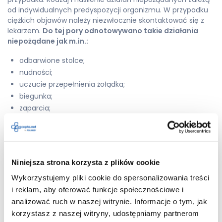
od indywidualnych predyspozycji organizmu. W przypadku
ciężkich objawów należy niezwłocznie skontaktować się z
lekarzem.
Do tej pory odnotowywano takie działania
niepożądane jak m.in.:
odbarwione stolce;
nudności;
uczucie przepełnienia żołądka;
biegunka;
zaparcia;
bóle żołądka;
czerwona wysypka skórna (wysypka rumieniowa);
swędzenie (świąd);
ostre
zapalenie żołądka
(nieżyt żołądka);
Niniejsza strona korzysta z plików cookie
wymioty;
Wykorzystujemy pliki cookie do spersonalizowania treści
nietypowe stolce;
i reklam, aby oferować funkcje społecznościowe i
obrzęk gardła (obrzęk krtani);
analizować ruch w naszej witrynie. Informacje o tym, jak
dyskomfort i ból w górnej części brzucha
korzystasz z naszej witryny, udostępniamy partnerom
(niestrawność);