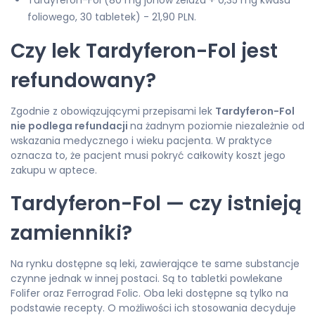
Tardyferon-Fol (80 mg jonów żelaza + 0,35 mg kwasu
foliowego, 30 tabletek) - 21,90 PLN.
Czy lek Tardyferon-Fol jest
refundowany?
Zgodnie z obowiązującymi przepisami lek
Tardyferon-Fol
nie podlega refundacji
na żadnym poziomie niezależnie od
wskazania medycznego i wieku pacjenta. W praktyce
oznacza to, że pacjent musi pokryć całkowity koszt jego
zakupu w aptece.
Tardyferon-Fol — czy istnieją
zamienniki?
Na rynku dostępne są leki, zawierające te same substancje
czynne jednak w innej postaci. Są to tabletki powlekane
Folifer oraz Ferrograd Folic. Oba leki dostępne są tylko na
podstawie recepty. O możliwości ich stosowania decyduje