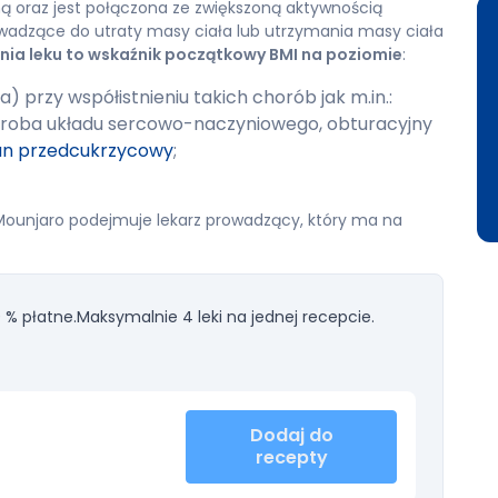
ną oraz jest połączona ze zwiększoną aktywnością
owadzące do utraty masy ciała lub utrzymania masy ciała
ia leku to wskaźnik początkowy BMI na poziomie
:
 przy współistnieniu takich chorób jak m.in.:
oroba układu sercowo-naczyniowego, obturacyjny
an przedcukrzycowy
;
Mounjaro podejmuje lekarz prowadzący, który ma na
 % płatne.
Maksymalnie 4 leki na jednej recepcie.
Dodaj do
recepty