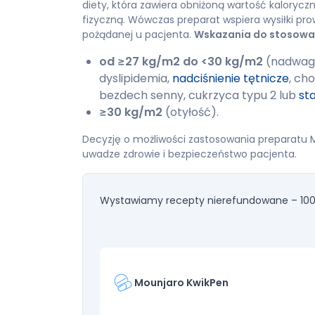
diety, która zawiera obniżoną wartość kalorycz
fizyczną. Wówczas preparat wspiera wysiłki pr
pożądanej u pacjenta.
Wskazania do stosowan
od ≥27 kg/m2 do <30 kg/m2
(nadwaga)
dyslipidemia,
nadciśnienie tętnicze
, ch
bezdech senny, cukrzyca typu 2 lub
st
≥30 kg/m2
(otyłość).
Decyzję o możliwości zastosowania preparatu 
uwadze zdrowie i bezpieczeństwo pacjenta.
Wystawiamy recepty nierefundowane – 100
Mounjaro KwikPen