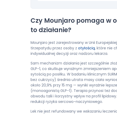
Czy Mounjaro pomaga w odc
to działanie?
Mounjaro jest zarejestrowany w Unii Europejskie
tirzepatydu przez osoby z
otyłością
, które nie
indywidualnej decyzji oraz nadzoru lekarza.
Sam mechanizm działania jest szczególnie złożo
GLP-1, co skutkuje wyraźnym zmniejszeniem ape
sytością po posiłku. W badaniu klinicznym SURM
bez cukrzycy) średnia utrata masy ciała wynios
około 20,9% przy 15 mg — wyniki wyraźnie lep
(monoagonistą GLP-1). Terapia przynosi też dod
obwodu talii i korzystny wpływ na profil lipi
redukcji ryzyka sercowo-naczyniowego.
Lek nie jest refundowany we wskazaniu leczenia