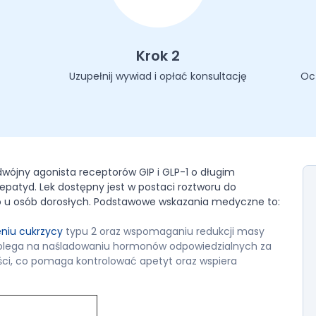
Krok 2
Uzupełnij wywiad i opłać konsultację
Oc
dwójny agonista receptorów GIP i GLP-1 o długim
zepatyd. Lek dostępny jest w postaci roztworu do
ko u osób dorosłych. Podstawowe wskazania medyczne to:
eniu cukrzycy
typu 2 oraz wspomaganiu redukcji masy
 polega na naśladowaniu hormonów odpowiedzialnych za
ości, co pomaga kontrolować apetyt oraz wspiera