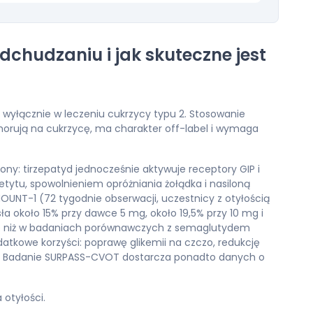
hudzaniu i jak skuteczne jest
j wyłącznie w leczeniu cukrzycy typu 2. Stosowanie
 chorują na cukrzycę, ma charakter off-label i wymaga
ny: tirzepatyd jednocześnie aktywuje receptory GIP i
tytu, spowolnieniem opróżniania żołądka i nasiloną
OUNT-1 (72 tygodnie obserwacji, uczestnicy z otyłością
ła około 15% przy dawce 5 mg, około 19,5% przy 10 mg i
sze niż w badaniach porównawczych z semaglutydem
atkowe korzyści: poprawę glikemii na czczo, redukcję
dowy. Badanie SURPASS-CVOT dostarcza ponadto danych o
 otyłości.