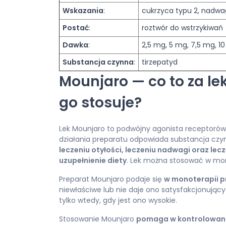
Wskazania
:
cukrzyca typu 2, nadwa
Postać
:
roztwór do wstrzykiwań
Dawka
:
2,5 mg, 5 mg, 7,5 mg, 10
Substancja czynna
:
tirzepatyd
Mounjaro — co to za lek,
go stosuje?
Lek Mounjaro to podwójny agonista receptorów
działania preparatu odpowiada substancja czy
leczeniu otyłości, leczeniu nadwagi oraz lecz
uzupełnienie diety
. Lek można stosować w mono
Preparat Mounjaro podaje się
w monoterapii p
niewłaściwe lub nie daje ono satysfakcjonujący
tylko wtedy, gdy jest ono wysokie.
Stosowanie Mounjaro
pomaga w kontrolowani