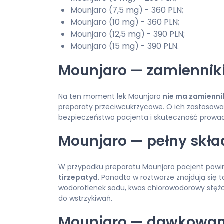
Mounjaro (7,5 mg) - 360 PLN;
Mounjaro (10 mg) - 360 PLN;
Mounjaro (12,5 mg) - 390 PLN;
Mounjaro (15 mg) - 390 PLN.
Mounjaro — zamienniki
Na ten moment lek Mounjaro
nie ma zamienn
preparaty przeciwcukrzycowe. O ich zastosowa
bezpieczeństwo pacjenta i skuteczność prowadz
Mounjaro — pełny skła
W przypadku preparatu Mounjaro pacjent powin
tirzepatyd
. Ponadto w roztworze znajdują się 
wodorotlenek sodu, kwas chlorowodorowy stęż
do wstrzykiwań.
Mounjaro — dawkowani