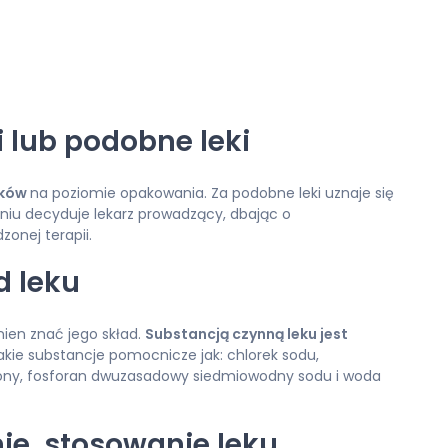
 lub podobne leki
ików
na poziomie opakowania. Za podobne leki uznaje się
niu decyduje lekarz prowadzący, dbając o
onej terapii.
d leku
ien znać jego skład.
Substancją czynną leku jest
takie substancje pomocnicze jak: chlorek sodu,
ony, fosforan dwuzasadowy siedmiowodny sodu i woda
e, stosowanie leku