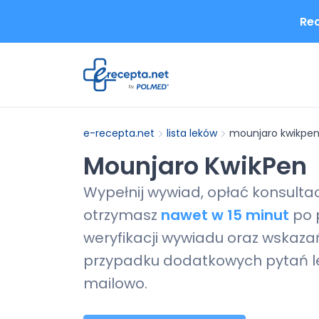
Rec
e-recepta.net
lista leków
mounjaro kwikpe
Mounjaro KwikPen
Wypełnij wywiad, opłać konsulta
otrzymasz
nawet w 15 minut
po 
weryfikacji wywiadu oraz wskazań
przypadku dodatkowych pytań le
mailowo.