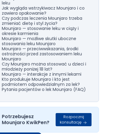
leku
Jak wygląda wstrzykiwacz Mounjaro i co
zawiera opakowanie?
Czy podczas leczenia Mounjaro trzeba
zmieniać dietę i styl życia?
Mounjaro — stosowanie leku w ciąży i
okresie karmienia
Mounjaro — możliwe skutki uboczne
stosowania leku Mounjaro
Mounjaro — przeciwwskazania, środki
ostrożności przed zastosowaniem leku
Mounjaro
Czy Mounjaro można stosować u dzieci i
młodzieży poniżej 18 lat?
Mounjaro — interakcje z innymi lekami
Kto produkuje Mounjaro i kto jest
podmiotem odpowiedzialnym za lek?
Pytania pacjentów o lek Mounjaro (FAQ)
Potrzebujesz
Rozpocznij
Mounjaro KwikPen?
konsultację