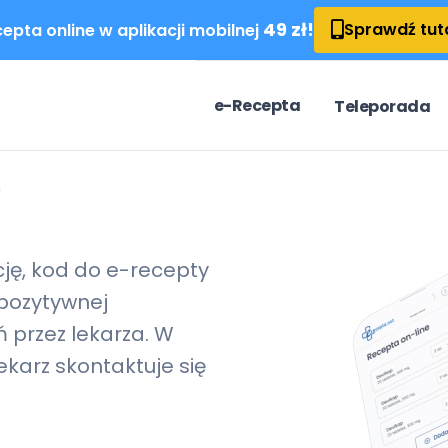
49 zł!
Sprawdź tut
epta online w aplikacji mobilnej
e-Recepta
Teleporada
n
cję, kod do
e-recepty
pozytywnej
 przez lekarza. W
karz skontaktuje się