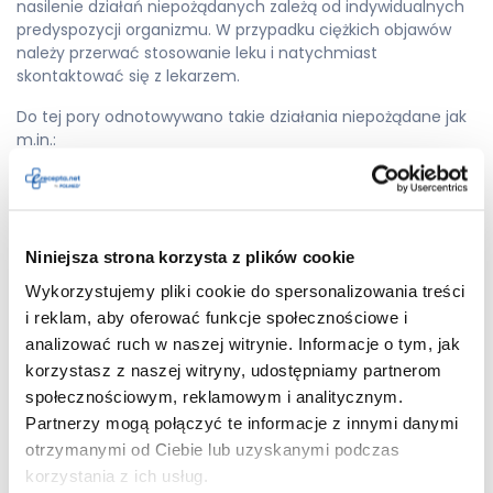
nasilenie działań niepożądanych zależą od indywidualnych
predyspozycji organizmu. W przypadku ciężkich objawów
należy przerwać stosowanie leku i natychmiast
skontaktować się z lekarzem.
Do tej pory odnotowywano takie działania niepożądane jak
m.in.:
trudności w oddychaniu;
ból głowy;
zawroty głowy
;
Niniejsza strona korzysta z plików cookie
biegunka;
nudności;
Wykorzystujemy pliki cookie do spersonalizowania treści
obrzęki związane z zatrzymaniem wody;
i reklam, aby oferować funkcje społecznościowe i
zmęczenie;
analizować ruch w naszej witrynie. Informacje o tym, jak
zaparcia;
korzystasz z naszej witryny, udostępniamy partnerom
mrowienie skóry;
społecznościowym, reklamowym i analitycznym.
zaburzenia widzenia;
Partnerzy mogą połączyć te informacje z innymi danymi
depresja
;
otrzymanymi od Ciebie lub uzyskanymi podczas
koszmary senne
;
korzystania z ich usług.