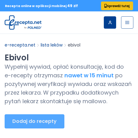
49 zł!
Sprawdź tutaj
Recepta online w aplikacji mobilnej
e-recepta.net
lista leków
ebivol
Ebivol
Wypełnij wywiad, opłać konsultację, kod do
e-recepty
otrzymasz
nawet w 15 minut
po
pozytywnej weryfikacji wywiadu oraz wskazań
przez lekarza. W przypadku dodatkowych
pytań lekarz skontaktuje się mailowo.
Dodaj do recepty