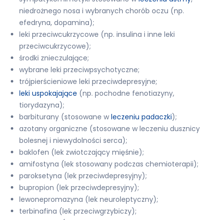
niedrożnego nosa i wybranych chorób oczu (np.
efedryna, dopamina);
leki przeciwcukrzycowe (np. insulina i inne leki
przeciwcukrzycowe);
środki znieczulające;
wybrane leki przeciwpsychotyczne;
trójpierścieniowe leki przeciwdepresyjne;
leki uspokajające
(np. pochodne fenotiazyny,
tiorydazyna);
barbiturany (stosowane w
leczeniu padaczki
);
azotany organiczne (stosowane w leczeniu dusznicy
bolesnej i niewydolności serca);
baklofen (lek zwiotczający mięśnie);
amifostyna (lek stosowany podczas chemioterapii);
paroksetyna (lek przeciwdepresyjny);
bupropion (lek przeciwdepresyjny);
lewonepromazyna (lek neuroleptyczny);
terbinafina (lek przeciwgrzybiczy);