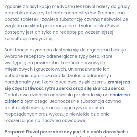
Zgodnie z klasyfikacją medyczną lek Ebivol należy do grupy
beta-blokerów czy też beta-adrenolityków. Preparat ma
postać tabletek i zawiera substancję czynną nebiwolol. Ze
względu na skład, przeznaczenie i działanie leku Ebivol
dostępny jest on tylko na receptę po wcześniejszej
konsultacji medycznej.
Substancja czynna po dostaniu się do organizmu blokuje
wybrane receptory adrenergiczne typy beta, które
występują na powierzchni komórek nerwowych
mięśniowych i gruczołowych. Uniemożliwienie ich
pobudzenia ogranicza skutki działania adrenaliny i
noradrenaliny na tkanki docelowe, dzięki czemu
zmniejsza
się częstotliwość rytmu serca oraz siłę skurczu serca
.
Dodatkowo działanie nebiwololu przekłada się na
obniżenie
ciśnienia
tętniczego. Jednocześnie substancja czynna
działa selektywnie, zmniejszając ryzyko działań
niepożądanych oraz wykazuje niewielkie działanie
rozszerzające na naczynia obwodowe.
Preparat Ebivol przeznaczony jest dla osób dorosłych i