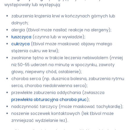
występowały lub występują:
zaburzenia krążenia krwi w kończynach górnych lub
dolnych;
alergia (Ebivol może nasilać reakcje na alergeny);
łuszczyca
(czynna lub w wywiadzie);
cukrzyca
(Ebivol może maskować objawy małego
stężenia cukru we krwi);
zwolnione tętno w trakcie leczenia nebiwololem (mniej
niż 50-55 uderzeń na minutę w spoczynku, zawroty
głowy, niepewny chód, osłabienie);
choroba serca (np. dusznica bolesna, zaburzenia rytmu
serca, choroba niedokrwienna serca);
przewlekłe zaburzenia oddychania (zwłaszcza
przewlekła obturacyjna choroba płuc
);
nadczynność tarczycy (może maskować tachykardię);
noszenie soczewek kontaktowych (lek Ebivol może
zmniejszać wydzielanie łez).