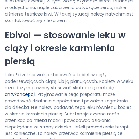
substancji czynnej, w tym: wolną czynność serca, trudności
w oddychaniu, nagłe zaburzenia dotyczące serca, niskie
ciśnienie tętnicze krwi. W takiej sytuacji należy natychmiast
skontaktować się z lekarzem.
Ebivol — stosowanie leku w
ciąży i okresie karmienia
piersią
Leku Ebivol nie wolno stosować u kobiet w ciąży,
podejrzewających ciążę lub ją planujących. Kobiety w wieku
rozrodczym powinny stosować skuteczną metodę
antykoncepcji
. Przyjmowanie tego preparatu może
powodować działania niepożądane i poważne zagrożenie
dla dziecka. Nie należy podawać tego leku również u kobiet
w okresie karmienia piersią. Substancja czynna może
przenikać do mleka matki i powodować działania
niepożądane ze strony dziecka. Jeżeli prowadzenie terapii
jest konieczne, to należy przerwać karmienie piersią ze