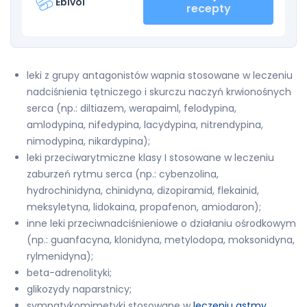
Ebivol
recepty
leki z grupy antagonistów wapnia stosowane w leczeniu
nadciśnienia tętniczego i skurczu naczyń krwionośnych
serca (np.: diltiazem, werapaiml, felodypina,
amlodypina, nifedypina, lacydypina, nitrendypina,
nimodypina, nikardypina);
leki przeciwarytmiczne klasy I stosowane w leczeniu
zaburzeń rytmu serca (np.: cybenzolina,
hydrochinidyna, chinidyna, dizopiramid, flekainid,
meksyletyna, lidokaina, propafenon, amiodaron);
inne leki przeciwnadciśnieniowe o działaniu ośrodkowym
(np.: guanfacyna, klonidyna, metylodopa, moksonidyna,
rylmenidyna);
beta-adrenolityki;
glikozydy naparstnicy;
sympatykomimetyki stosowane w
leczeniu astmy
,