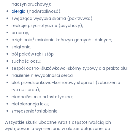
naczynioruchowy);
alergia
(nadwrażliwość);
swędząca wysypka skórna (pokrzywka);
reakcje psychotyczne (psychozy);
omamy;
oziębienie/zasinienie kończyn górnych i dolnych;
splątanie;
ból palców rąk i stóp;
suchość oczu;
zespół oczno-śluzówkowo-skórny typowy dla praktololu;
nasilenie niewydolności serca;
blok przedsionkowo-komorowy stopnia I (zaburzenia
rytmu serca);
niedociśnienie ortostatyczne;
nietolerancja leku;
zmęczenie/osłabienie.
Wszystkie skutki uboczne wraz z częstotliwością ich
występowania wymieniono w ulotce dołączonej do