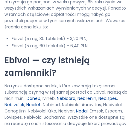
otrzymują go pacjenci w wieku powyżej 65. roku życia we
wszystkich wskazaniach wymienionych w decyzji. Ponadto
w ramach częściowej odpłatności mogą nabyć go
pozostali pacjenci w tych samych wskazaniach. Wówczas
średnia cena leku to:
Ebivol (5 mg, 30 tabletek) - 3,20 PLN;
Ebivol (5 mg, 60 tabletek) - 6,40 PLN.
Ebivol — czy istnieją
zamienniki?
Na rynku dostępne są leki, które zawierają taką samą
substancję czynną w tej samej postaci co Ebivol. Należą do
nich m.in.:
Daneb
, Ivineb,
Nebicard
,
Nebilenin
,
Nebispes
,
Nebivolek
,
Nebilet
, Nebinad, Nebivolol Aurovitas, Nebivolol
Genoptim, Nebivolol Krka, Nebivor,
Nedal
, Emzok, Ezocem,
Lovispes, Nebivolol Sopharma. Wszystkie one dostępne są
na receptę i o ich stosowaniu decyduje lekarz prowadzący.