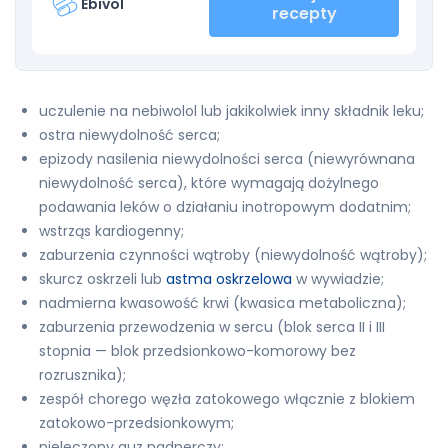
Ebivol
recepty
uczulenie na nebiwolol lub jakikolwiek inny składnik leku;
ostra niewydolność serca;
epizody nasilenia niewydolności serca (niewyrównana
niewydolność serca), które wymagają dożylnego
podawania leków o działaniu inotropowym dodatnim;
wstrząs kardiogenny;
zaburzenia czynności wątroby (niewydolność wątroby);
skurcz oskrzeli lub
astma oskrzelowa
w wywiadzie;
nadmierna kwasowość krwi (kwasica metaboliczna);
zaburzenia przewodzenia w sercu (blok serca II i III
stopnia — blok przedsionkowo-komorowy bez
rozrusznika);
zespół chorego węzła zatokowego włącznie z blokiem
zatokowo-przedsionkowym;
nieleczony guz nadnerczy;