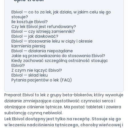
Ebivol — co to za lek, jak działa, w jakim celu się go
stosuje?
Ile kosztuje Ebivol?
Czy lek Ebivol jest refundowany?
Ebivol — czy istnieją zamienniki?
Ebivol — jak dawkować?
Ebivol — stosowanie leku w ciąży i okresie
karmienia piersią
Ebivol — działania niepożądane
Jakie są przeciwskazania do stosowania Ebivol?
Kiedy zachować szczególną ostrożność stosując
Ebivol?
Z czym nie łączyć Ebivol?
Ebivol — skład leku
Pytania pacjentów o lek (FAQ)
Preparat Ebivol to lek z grupy beta-blokerów, który wywołuje
działanie zmniejszające częstotliwość czynności serca i
obniżające ciśnienie tętnicze. Ma postać tabletek i zawiera
substancję czynną nebiwolol.
Lek Ebivol dostępny jest tylko na receptę. Stosuje się go
w leczeniu nadciśnienia tętniczego, choroby wieńcowej i