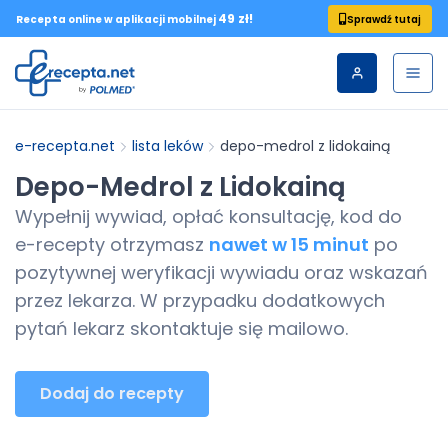
49 zł!
Sprawdź tutaj
Recepta online w aplikacji mobilnej
e-recepta.net
lista leków
depo-medrol z lidokainą
Depo-Medrol z Lidokainą
Wypełnij wywiad, opłać konsultację, kod do
e-recepty
otrzymasz
nawet w 15 minut
po
pozytywnej weryfikacji wywiadu oraz wskazań
przez lekarza. W przypadku dodatkowych
pytań lekarz skontaktuje się mailowo.
Dodaj do recepty