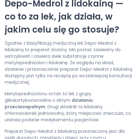
Depo-Medrol z lidokainą —
co to za lek, jak działa, w
jakim celu się go stosuje?
Zgodnie z klasyfikacją medyczną lek Depo-Medrol z
lidokainą to preparat złożony. Ma postać zawiesiny do
wstrzykiwań i zawiera dwie substancję czynne
metyloprednizolon i lidokainę. Ze względu na skład,
działanie i przeznaczenie preparat Depo-Medrol z lidokainą
dostępny jest tylko na receptę po wcześniejszej konsultacji
medycznej.
Metyloprednizolonu octan to lek z grupy
glikokortykosteroidów o silnym
działaniu
przeciwzapalnym
. Drugi składnik to lidokainy
chlorowodorek jednowodny, który miejscowo znieczula, co
ułatwia podanie medykamentu pacjentowi.
Preparat Depo-Medrol z lidokainą przeznaczony jest dla
osób dorosłych, młodzieży i dzieci, przy czym u