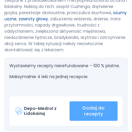
związane z przedawkowaniem metyloprednizolonu octanu i
lidokainy. Należą do nich: zespół Cushinga, drętwienie
języka, parestezje okołoustne, przeczulica słuchowa,
szumy
uszne
,
zawroty głowy
, zaburzenia widzenia, drżenie, trata
przytomności, napady drgawkowe, trudności z
oddychaniem, zwiększona aktywność mięśniowa,
niedociśnienie tętnicze, bradykardia, arytmia i zatrzymanie
akcji serca. W takiej sytuacji należy niezwłocznie
skontaktować się z lekarzem.
Wystawiamy recepty nierefundowane – 100 % płatne.
Maksymalnie 4 leki na jednej recepcie.
Dodaj do
Depo-Medrol z
Lidokainą
recepty