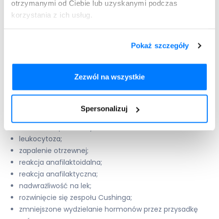
otrzymanymi od Ciebie lub uzyskanymi podczas
senność;
korzystania z ich usług.
bradykardia;
niedociśnienie tętnicze;
zahamowanie czynności mięśnia sercowego;
Pokaż szczegóły
zaburzenia rytmu serca;
zatrzymanie akcji serca;
Zezwól na wszystkie
zasłabnięcie na tle krążeniowym;
ślepota przejściowa;
niewyraźne widzenie;
Spersonalizuj
podwójne widzenie;
zakażenia oportunistyczne;
leukocytoza;
zapalenie otrzewnej;
reakcja anafilaktoidalna;
reakcja anafilaktyczna;
nadwrażliwość na lek;
rozwinięcie się zespołu Cushinga;
zmniejszone wydzielanie hormonów przez przysadkę