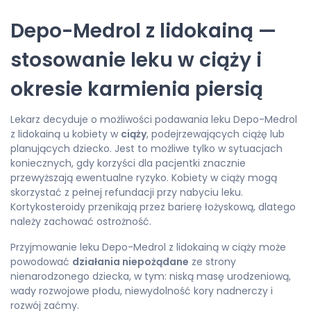
Depo-Medrol z lidokainą —
stosowanie leku w ciąży i
okresie karmienia piersią
Lekarz decyduje o możliwości podawania leku Depo-Medrol
z lidokainą u kobiety w
ciąży
, podejrzewających ciążę lub
planujących dziecko. Jest to możliwe tylko w sytuacjach
koniecznych, gdy korzyści dla pacjentki znacznie
przewyższają ewentualne ryzyko. Kobiety w ciąży mogą
skorzystać z pełnej refundacji przy nabyciu leku.
Kortykosteroidy przenikają przez barierę łożyskową, dlatego
należy zachować ostrożność.
Przyjmowanie leku Depo-Medrol z lidokainą w ciąży może
powodować
działania niepożądane
ze strony
nienarodzonego dziecka, w tym: niską masę urodzeniową,
wady rozwojowe płodu, niewydolność kory nadnerczy i
rozwój zaćmy.