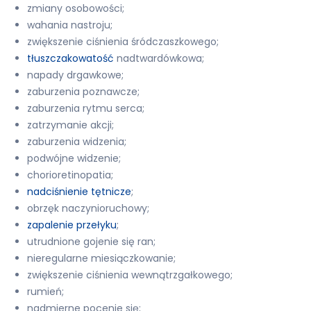
zmiany osobowości;
wahania nastroju;
zwiększenie ciśnienia śródczaszkowego;
tłuszczakowatość
nadtwardówkowa;
napady drgawkowe;
zaburzenia poznawcze;
zaburzenia rytmu serca;
zatrzymanie akcji;
zaburzenia widzenia;
podwójne widzenie;
chorioretinopatia;
nadciśnienie tętnicze
;
obrzęk naczynioruchowy;
zapalenie przełyku
;
utrudnione gojenie się ran;
nieregularne miesiączkowanie;
zwiększenie ciśnienia wewnątrzgałkowego;
rumień;
nadmierne pocenie się;