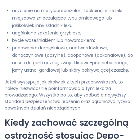
uczulenie na metyloprednizolon, lidokainę, inne leki
miejscowo znieczulające typu amidowego lub
jakikolwiek inny składnik leku;
uogólnione zakażenie grzybicze;
bycie wcześniakiem lub noworodkiem;
podawanie: domięśniowe, nadtwardówkowe,
donaczyniowe (dożylne), dooponowe (dokanałowe), do
nosa i do gałki ocznej, zwoju klinowo-podniebiennego,
jamy ustno-gardłowej lub skóry pokrywającej czaszkę.
Jeżeli występuje jakiekolwiek z tych przeciwwskazań, to
należy niezwłocznie poinformować o tym lekarza
prowadzącego. Wszystko po to, aby zadbać o najwyższy
standard bezpieczeństwa leczenia oraz ograniczyć ryzyko
poważnych działań niepożądanych.
Kiedy zachować szczególną
ostrożność stosując Depo-