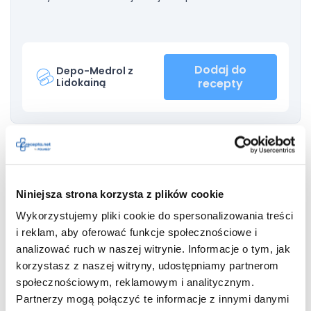
Dodaj do
Depo-Medrol z
Lidokainą
recepty
Do tej pory odnotowywano takie działania niepożądane jak
m.in.:
zawroty głowy;
Niniejsza strona korzysta z plików cookie
nerwowość;
Wykorzystujemy pliki cookie do spersonalizowania treści
uczucie oszołomienia;
i reklam, aby oferować funkcje społecznościowe i
drżenie;
analizować ruch w naszej witrynie. Informacje o tym, jak
drętwienie języka;
korzystasz z naszej witryny, udostępniamy partnerom
parestezje okołoustne;
społecznościowym, reklamowym i analitycznym.
śpiączka;
Partnerzy mogą połączyć te informacje z innymi danymi
drgawki;