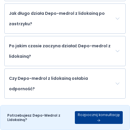
Jak długo działa Depo-medrol z lidokainą po
zastrzyku?
Po jakim czasie zaczyna działać Depo-medrol z
lidokainą?
Czy Depo-medrol z lidokainą osłabia
odporność?
Rozpocznij konsultację
Potrzebujesz Depo-Medrol z
Rozpocznij
Potrzebujesz Depo-Medrol z
Lidokainą?
Lidokainą?
konsultację