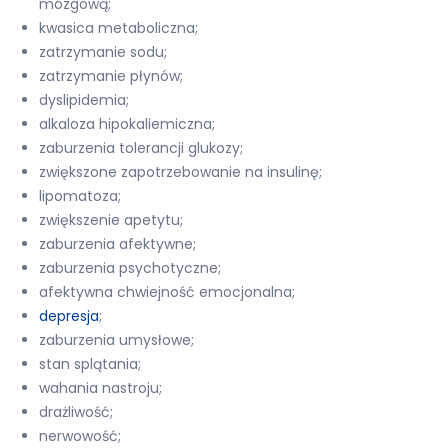
mózgową;
kwasica metaboliczna;
zatrzymanie sodu;
zatrzymanie płynów;
dyslipidemia;
alkaloza hipokaliemiczna;
zaburzenia tolerancji glukozy;
zwiększone zapotrzebowanie na insulinę;
lipomatoza;
zwiększenie apetytu;
zaburzenia afektywne;
zaburzenia psychotyczne;
afektywna chwiejność emocjonalna;
depresja
;
zaburzenia umysłowe;
stan splątania;
wahania nastroju;
drażliwość;
nerwowość;