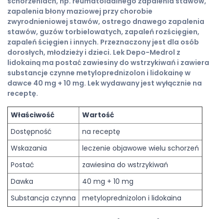
schorzeniach, np. reumatoidalnego zapalenia stawów,
zapalenia błony maziowej przy chorobie
zwyrodnieniowej stawów, ostrego dnawego zapalenia
stawów, guzów torbielowatych, zapaleń rozścięgien,
zapaleń ścięgien i innych. Przeznaczony jest dla osób
dorosłych, młodzieży i dzieci. Lek Depo-Medrol z
lidokainą ma postać zawiesiny do wstrzykiwań i zawiera
substancje czynne metyloprednizolon i lidokainę w
dawce 40 mg + 10 mg. Lek wydawany jest wyłącznie na
receptę.
Właściwość
Wartość
Dostępność
na receptę
Wskazania
leczenie objawowe wielu schorzeń
Postać
zawiesina do wstrzykiwań
Dawka
40 mg + 10 mg
Substancja czynna
metyloprednizolon i lidokaina