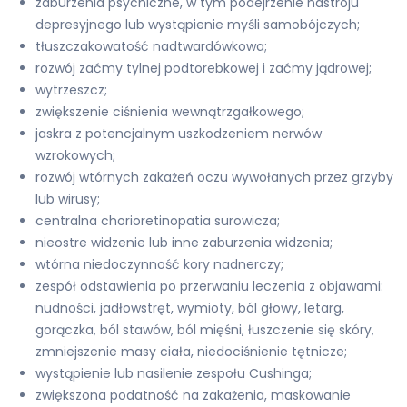
zaburzenia psychiczne, w tym podejrzenie nastroju
depresyjnego lub wystąpienie myśli samobójczych;
tłuszczakowatość nadtwardówkowa;
rozwój zaćmy tylnej podtorebkowej i zaćmy jądrowej;
wytrzeszcz;
zwiększenie ciśnienia wewnątrzgałkowego;
jaskra z potencjalnym uszkodzeniem nerwów
wzrokowych;
rozwój wtórnych zakażeń oczu wywołanych przez grzyby
lub wirusy;
centralna chorioretinopatia surowicza;
nieostre widzenie lub inne zaburzenia widzenia;
wtórna niedoczynność kory nadnerczy;
zespół odstawienia po przerwaniu leczenia z objawami:
nudności, jadłowstręt, wymioty, ból głowy, letarg,
gorączka, ból stawów, ból mięśni, łuszczenie się skóry,
zmniejszenie masy ciała, niedociśnienie tętnicze;
wystąpienie lub nasilenie zespołu Cushinga;
zwiększona podatność na zakażenia, maskowanie