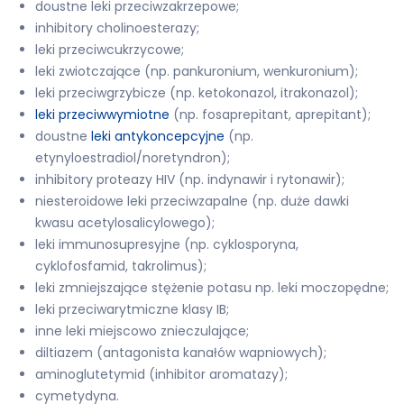
doustne leki przeciwzakrzepowe;
inhibitory cholinoesterazy;
leki przeciwcukrzycowe;
leki zwiotczające (np. pankuronium, wenkuronium);
leki przeciwgrzybicze (np. ketokonazol, itrakonazol);
leki przeciwwymiotne
(np. fosaprepitant, aprepitant);
doustne
leki antykoncepcyjne
(np.
etynyloestradiol/noretyndron);
inhibitory proteazy HIV (np. indynawir i rytonawir);
niesteroidowe leki przeciwzapalne (np. duże dawki
kwasu acetylosalicylowego);
leki immunosupresyjne (np. cyklosporyna,
cyklofosfamid, takrolimus);
leki zmniejszające stężenie potasu np. leki moczopędne;
leki przeciwarytmiczne klasy IB;
inne leki miejscowo znieczulające;
diltiazem (antagonista kanałów wapniowych);
aminoglutetymid (inhibitor aromatazy);
cymetydyna.