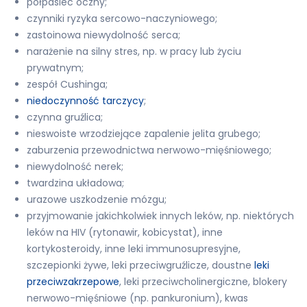
półpasiec oczny;
czynniki ryzyka sercowo-naczyniowego;
zastoinowa niewydolność serca;
narażenie na silny stres, np. w pracy lub życiu
prywatnym;
zespół Cushinga;
niedoczynność tarczycy
;
czynna gruźlica;
nieswoiste wrzodziejące zapalenie jelita grubego;
zaburzenia przewodnictwa nerwowo-mięśniowego;
niewydolność nerek;
twardzina układowa;
urazowe uszkodzenie mózgu;
przyjmowanie jakichkolwiek innych leków, np. niektórych
leków na HIV (rytonawir, kobicystat), inne
kortykosteroidy, inne leki immunosupresyjne,
szczepionki żywe, leki przeciwgruźlicze, doustne
leki
przeciwzakrzepowe
, leki przeciwcholinergiczne, blokery
nerwowo-mięśniowe (np. pankuronium), kwas