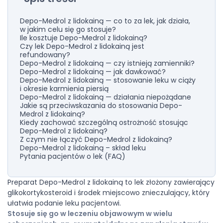
Depo-Medrol z lidokainą — co to za lek, jak działa,
w jakim celu się go stosuje?
Ile kosztuje Depo-Medrol z lidokainą?
Czy lek Depo-Medrol z lidokainą jest
refundowany?
Depo-Medrol z lidokainą — czy istnieją zamienniki?
Depo-Medrol z lidokainą — jak dawkować?
Depo-Medrol z lidokainą — stosowanie leku w ciąży
i okresie karmienia piersią
Depo-Medrol z lidokainą — działania niepożądane
Jakie są przeciwskazania do stosowania Depo-
Medrol z lidokainą?
Kiedy zachować szczególną ostrożność stosując
Depo-Medrol z lidokainą?
Z czym nie łączyć Depo-Medrol z lidokainą?
Depo-Medrol z lidokainą – skład leku
Pytania pacjentów o lek (FAQ)
Preparat Depo-Medrol z lidokainą to lek złożony zawierający
glikokortykosteroid i środek miejscowo znieczulający, który
ułatwia podanie leku pacjentowi.
Stosuje się go w leczeniu objawowym w wielu