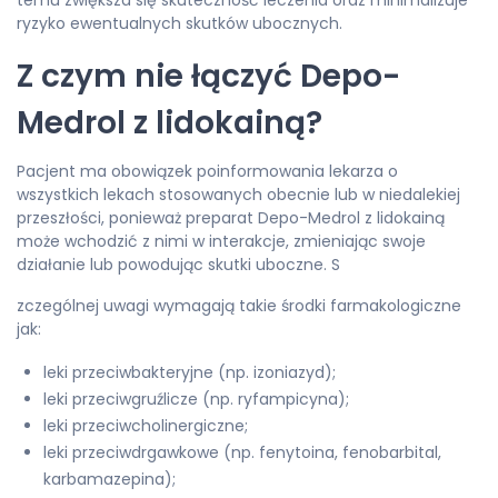
temu zwiększa się skuteczność leczenia oraz minimalizuje
ryzyko ewentualnych skutków ubocznych.
Z czym nie łączyć Depo-
Medrol z lidokainą?
Pacjent ma obowiązek poinformowania lekarza o
wszystkich lekach stosowanych obecnie lub w niedalekiej
przeszłości, ponieważ preparat Depo-Medrol z lidokainą
może wchodzić z nimi w interakcje, zmieniając swoje
działanie lub powodując skutki uboczne. S
zczególnej uwagi wymagają takie środki farmakologiczne
jak:
leki przeciwbakteryjne (np. izoniazyd);
leki przeciwgruźlicze (np. ryfampicyna);
leki przeciwcholinergiczne;
leki przeciwdrgawkowe (np. fenytoina, fenobarbital,
karbamazepina);