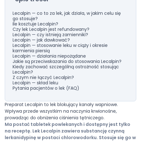
Lecalpin — co to za lek, jak działa, w jakim celu się
go stosuje?
Ile kosztuje Lecalpin?
Czy lek Lecalpin jest refundowany?
Lecalpin — czy istnieją zamienniki?
Lecalpin — jak dawkować?
Lecalpin — stosowanie leku w ciąży i okresie
karmienia piersią
Lecalpin — działania niepożądane
Jakie są przeciwskazania do stosowania Lecalpin?
Kiedy zachować szczególną ostrożność stosując
Lecalpin?
Z czym nie łączyć Lecalpin?
Lecalpin — skład leku
Pytania pacjentów o lek (FAQ)
Preparat Lecalpin to lek blokujący kanały wapniowe.
Wpływa przede wszystkim na naczynia krwionośne,
prowadząc do obniżenia ciśnienia tętniczego.
Ma postać tabletek powlekanych i dostępny jest tylko
na receptę. Lek Lecalpin zawiera substancję czynną
lerkanidypinę w postaci chlorowodorku. Stosuje się go w