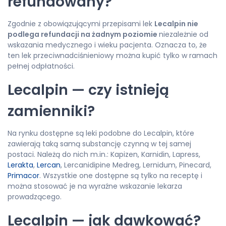
refundowany?
Zgodnie z obowiązującymi przepisami lek
Lecalpin nie
podlega refundacji na żadnym poziomie
niezależnie od
wskazania medycznego i wieku pacjenta. Oznacza to, że
ten lek przeciwnadciśnieniowy można kupić tylko w ramach
pełnej odpłatności.
Lecalpin — czy istnieją
zamienniki?
Na rynku dostępne są leki podobne do Lecalpin, które
zawierają taką samą substancję czynną w tej samej
postaci. Należą do nich m.in.: Kapizen, Karnidin, Lapress,
Lerakta
,
Lercan
, Lercanidipine Medreg, Lernidum, Pinecard,
Primacor
. Wszystkie one dostępne są tylko na receptę i
można stosować je na wyraźne wskazanie lekarza
prowadzącego.
Lecalpin — jak dawkować?