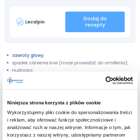
Dodaj do
Lecalpin
recepty
zawroty głowy
;
spadek ciśnienia krwi (może prowadzić do omdlenia);
nudności;
niestrawność;
ból mięśni;
osłabienie;
zmęczenie;
Niniejsza strona korzysta z plików cookie
oddawanie dużych ilości moczu;
Wykorzystujemy pliki cookie do spersonalizowania treści
świąd;
i reklam, aby oferować funkcje społecznościowe i
wysypka;
analizować ruch w naszej witrynie. Informacje o tym, jak
ból brzucha;
korzystasz z naszej witryny, udostępniamy partnerom
kołatanie serca;