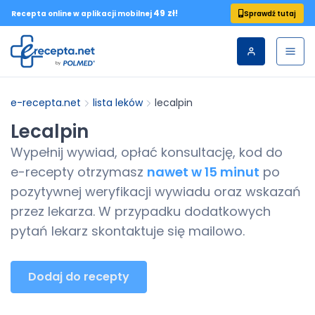
49 zł!
Sprawdź tutaj
Recepta online w aplikacji mobilnej
e-recepta.net
lista leków
lecalpin
Lecalpin
Wypełnij wywiad, opłać konsultację, kod do
e-recepty
otrzymasz
nawet w 15 minut
po
pozytywnej weryfikacji wywiadu oraz wskazań
przez lekarza. W przypadku dodatkowych
pytań lekarz skontaktuje się mailowo.
Dodaj do recepty