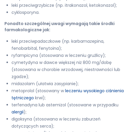
leki przeciwgrzybicze (np. itrakonazol, ketokonazol);
cyklosporyna.
Ponadto szczególnej uwagi wymagają takie środki
farmakologiczne jak:
leki przeciwpadaczkowe (np. karbamazepina,
fenobarbital, fenytoina);
ryfampicyna (stosowana w leczeniu gruźlicy);
cymetydyna w dawce większej niż 800 mg/dobę
(stosowana w chorobie wrzodowej, niestrawności lub
zgadze);
midazolam (ułatwia zasypianie);
metoprolol (stosowany w
leczeniu wysokiego ciśnienia
tętniczego
krwi);
terfenadyna lub astemizol (stosowane w przypadku
alergii
);
digoksyna (stosowana w leczeniu zaburzeń
dotyczących serca);