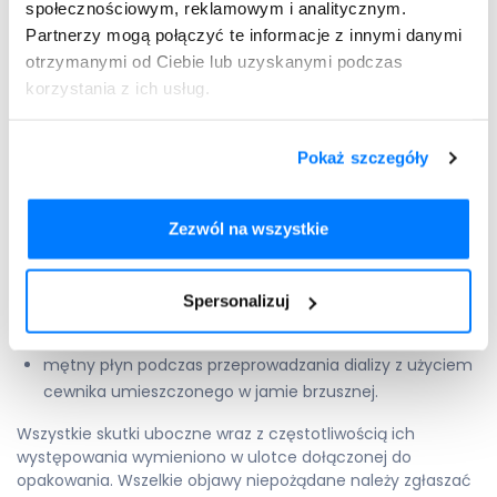
społecznościowym, reklamowym i analitycznym.
ból głowy;
Partnerzy mogą połączyć te informacje z innymi danymi
przyspieszona czynność serca;
otrzymanymi od Ciebie lub uzyskanymi podczas
uderzenia gorące (nagłe zaczerwienienie twarzy i szyi);
korzystania z ich usług.
obrzęk okolicy kostek;
zwiększenie zwykłej częstości oddawania moczu;
biegunka;
Pokaż szczegóły
wymioty;
senność;
Zezwól na wszystkie
ból w klatce piersiowej;
obrzęk dziąseł;
zwiększenie aktywności enzymów wątrobowych we krwi;
Spersonalizuj
obrzęk twarzy, warg, języka lub gardła oraz trudności w
połykaniu, lub oddychaniu;
mętny płyn podczas przeprowadzania dializy z użyciem
cewnika umieszczonego w jamie brzusznej.
Wszystkie skutki uboczne wraz z częstotliwością ich
występowania wymieniono w ulotce dołączonej do
opakowania. Wszelkie objawy niepożądane należy zgłaszać