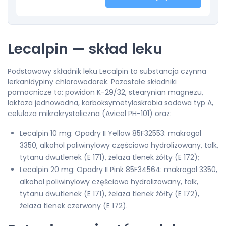
Lecalpin — skład leku
Podstawowy składnik leku Lecalpin to substancja czynna
lerkanidypiny chlorowodorek. Pozostałe składniki
pomocnicze to: powidon K-29/32, stearynian magnezu,
laktoza jednowodna, karboksymetyloskrobia sodowa typ A,
celuloza mikrokrystaliczna (Avicel PH-101) oraz:
Lecalpin 10 mg: Opadry II Yellow 85F32553: makrogol
3350, alkohol poliwinylowy częściowo hydrolizowany, talk,
tytanu dwutlenek (E 171), żelaza tlenek żółty (E 172);
Lecalpin 20 mg: Opadry II Pink 85F34564: makrogol 3350,
alkohol poliwinylowy częściowo hydrolizowany, talk,
tytanu dwutlenek (E 171), żelaza tlenek żółty (E 172),
żelaza tlenek czerwony (E 172).