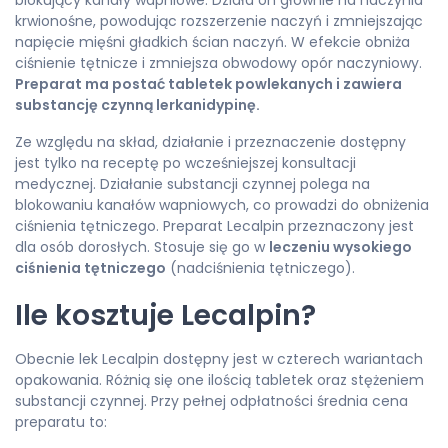
blokujący kanały wapniowe. Działa on głównie na naczynia
krwionośne, powodując rozszerzenie naczyń i zmniejszając
napięcie mięśni gładkich ścian naczyń. W efekcie obniża
ciśnienie tętnicze i zmniejsza obwodowy opór naczyniowy.
Preparat ma postać tabletek powlekanych i zawiera
substancję czynną lerkanidypinę.
Ze względu na skład, działanie i przeznaczenie dostępny
jest tylko na receptę po wcześniejszej konsultacji
medycznej. Działanie substancji czynnej polega na
blokowaniu kanałów wapniowych, co prowadzi do obniżenia
ciśnienia tętniczego. Preparat Lecalpin przeznaczony jest
dla osób dorosłych. Stosuje się go w
leczeniu wysokiego
ciśnienia tętniczego
(nadciśnienia tętniczego).
Ile kosztuje Lecalpin?
Obecnie lek Lecalpin dostępny jest w czterech wariantach
opakowania. Różnią się one ilością tabletek oraz stężeniem
substancji czynnej. Przy pełnej odpłatności średnia cena
preparatu to: