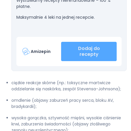
Wystawiamy recepty nierefundowane – 100 %
płatne.
Maksymalnie 4 leki na jednej recepcie.
Dodaj do
Amizepin
recepty
ciężkie reakcje skórne (np.: toksyczne martwicze
oddzielanie się naskórka, zespół Stevensa-Johnsona);
omdlenie (objawy zaburzeń pracy serca, bloku AV,
bradykardii);
wysoka gorączka, sztywność mięśni, wysokie ciśnienie
krwi, zaburzenia świadomości (objawy złośliwego
zespołu neuroleptycznego);