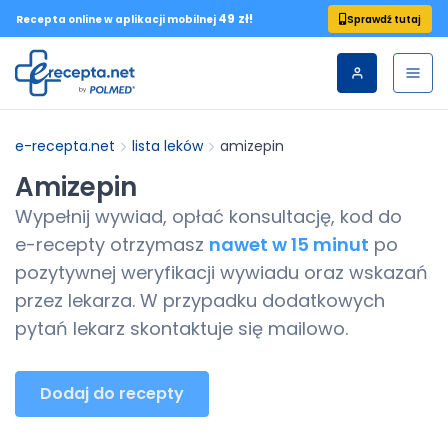
49 zł!
Sprawdź tutaj
Recepta online w aplikacji mobilnej
e-recepta.net
lista leków
amizepin
Amizepin
Wypełnij wywiad, opłać konsultację, kod do
e-recepty
otrzymasz
nawet w 15 minut
po
pozytywnej weryfikacji wywiadu oraz wskazań
przez lekarza. W przypadku dodatkowych
pytań lekarz skontaktuje się mailowo.
Dodaj do recepty