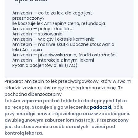
Amizepin — co to za lek, dla kogo jest
przeznaczony?
Ile kosztuje lek Amizepin? Cena, refundacja
Amizepin — pełny skład leku
Amizepin — stosowanie
Amizepin — w ciąży i okresie karmienia
Amizepin — możliwe skutki uboczne stosowania
leku Amizepin
Amizepin — przeciwwskazania, środki ostrożności
Amizepin — interakcje z innymi lekami
Pytania pacjentów o lek (FAQ)
Preparat Amizepin to lek przeciwdrgawkowy, który w swoim
składzie zawiera substancję czynną karbamazepinę. To
pochodna dibenzoazepiny.
Lek Amizepin ma postać tabletek i dostępny jest tylko
na receptę. Stosuje się go w leczeniu:
padaczki
, bólu
przy neuralgii nerwu trójdzielnego oraz w zapobieganiu
dwubiegunowym zaburzeniom nastroju. Przeznaczony
jest do stosowania u osób dorosłych i dzieci pod
kontrolą lekarza.