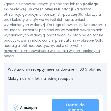
Zgodnie z obowiązującymi przepisami lek ten
podlega
całościowej lub częściowej refundacji
. Za darmo
otrzymują go pacjenci poniżej 18. i powyżej 65. roku życia
oraz kobiety w ciąży we wszystkich wskazaniach
wymienionych w decyzji. Do tego obowiązują dwa poziomu
refundacji. Pozostali pacjenci we wszystkich wskazaniach
wymienionych w decyzji oraz takich jak:
stan po epizodzie
padaczkowym indukowanym przerzutami w obrębie OUN,
neuralgia, ból neuropatyczny, ból u chorych z
rozpoznaniem nowotworu w leczeniu wspomagających
,
płacą:
Wystawiamy recepty nierefundowane – 100 % płatne.
Maksymalnie 4 leki na jednej recepcie.
Dodaj do
Amizepin
recepty