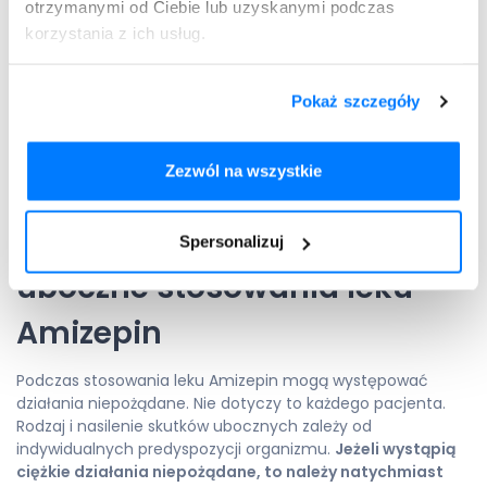
otrzymanymi od Ciebie lub uzyskanymi podczas
Podczas stosowania leku Amizepin należy przyjmować
korzystania z ich usług.
skuteczną antykoncepcję.
Karbamazepina może przenikać do mleka matki. W związku
z tym leku Amizepin
nie podaje się u kobiet w okresie
Pokaż szczegóły
karmienia piersią
. Jeżeli jest to niezbędne, to należy
przerwać karmienie piersią ze względów bezpieczeństwa.
Może to powodować działania niepożądane ze strony
Zezwól na wszystkie
dziecka.
Amizepin — możliwe skutki
Spersonalizuj
uboczne stosowania leku
Amizepin
Podczas stosowania leku Amizepin mogą występować
działania niepożądane. Nie dotyczy to każdego pacjenta.
Rodzaj i nasilenie skutków ubocznych zależy od
indywidualnych predyspozycji organizmu.
Jeżeli wystąpią
ciężkie działania niepożądane, to należy natychmiast