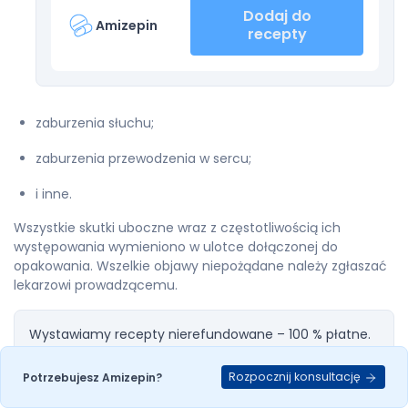
Dodaj do
Amizepin
recepty
zaburzenia słuchu;
zaburzenia przewodzenia w sercu;
i inne.
Wszystkie skutki uboczne wraz z częstotliwością ich
występowania wymieniono w ulotce dołączonej do
opakowania. Wszelkie objawy niepożądane należy zgłaszać
lekarzowi prowadzącemu.
Wystawiamy recepty nierefundowane – 100 % płatne.
Maksymalnie 4 leki na jednej recepcie.
Rozpocznij konsultację
Potrzebujesz Amizepin?