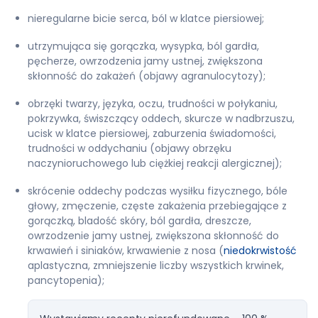
nieregularne bicie serca, ból w klatce piersiowej;
utrzymująca się gorączka, wysypka, ból gardła,
pęcherze, owrzodzenia jamy ustnej, zwiększona
skłonność do zakażeń (objawy agranulocytozy);
obrzęki twarzy, języka, oczu, trudności w połykaniu,
pokrzywka, świszczący oddech, skurcze w nadbrzuszu,
ucisk w klatce piersiowej, zaburzenia świadomości,
trudności w oddychaniu (objawy obrzęku
naczynioruchowego lub ciężkiej reakcji alergicznej);
skrócenie oddechy podczas wysiłku fizycznego, bóle
głowy, zmęczenie, częste zakażenia przebiegające z
gorączką, bladość skóry, ból gardła, dreszcze,
owrzodzenie jamy ustnej, zwiększona skłonność do
krwawień i siniaków, krwawienie z nosa (
niedokrwistość
aplastyczna, zmniejszenie liczby wszystkich krwinek,
pancytopenia);