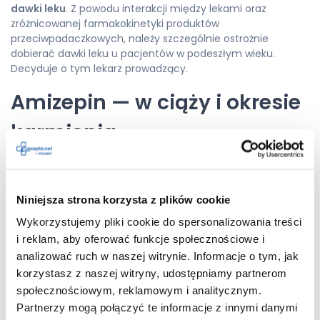
dawki leku
. Z powodu interakcji między lekami oraz
zróżnicowanej farmakokinetyki produktów
przeciwpadaczkowych, należy szczególnie ostrożnie
dobierać dawki leku u pacjentów w podeszłym wieku.
Decyduje o tym lekarz prowadzący.
Amizepin — w ciąży i okresie
karmienia
Nie powinno się stosować leku Amizepin u kobiet w ciąży lub
podejrzewających ciążę. Lekarz może podjąć taką decyzję,
jednak korzyści z tym związane muszą znacznie
Niniejsza strona korzysta z plików cookie
przewyższać ewentualne ryzyko.
U noworodka mogą
Wykorzystujemy pliki cookie do spersonalizowania treści
pojawiać się wady wrodzone
, w tym m.in.: wady wrodzone
twarzy (np. rozszczepienie górnej wargi i podniebienia),
i reklam, aby oferować funkcje społecznościowe i
wady cewy nerwowej (rozszczepienie kręgosłupa), wady
analizować ruch w naszej witrynie. Informacje o tym, jak
głowy, wady wrodzone prącia związane z otwarciem cewki
korzystasz z naszej witryny, udostępniamy partnerom
moczowej, wady palców, wady serca. Do tego mogą
społecznościowym, reklamowym i analitycznym.
występować: problemy z rozwojem neurologicznym u
Partnerzy mogą połączyć te informacje z innymi danymi
dziecka lub krwotoki z pochwy u kobiety po porodzie.