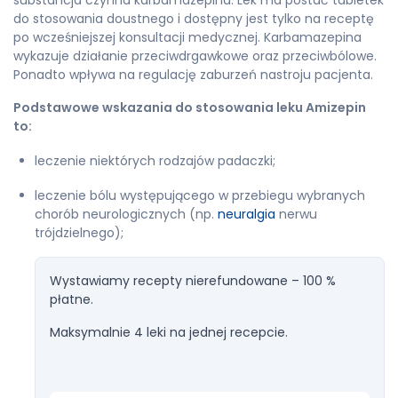
substancja czynna karbamazepina. Lek ma postać tabletek
do stosowania doustnego i dostępny jest tylko na receptę
po wcześniejszej konsultacji medycznej. Karbamazepina
wykazuje działanie przeciwdrgawkowe oraz przeciwbólowe.
Ponadto wpływa na regulację zaburzeń nastroju pacjenta.
Podstawowe wskazania do stosowania leku Amizepin
to:
leczenie niektórych rodzajów padaczki;
leczenie bólu występującego w przebiegu wybranych
chorób neurologicznych (np.
neuralgia
nerwu
trójdzielnego);
Wystawiamy recepty nierefundowane – 100 %
płatne.
Maksymalnie 4 leki na jednej recepcie.