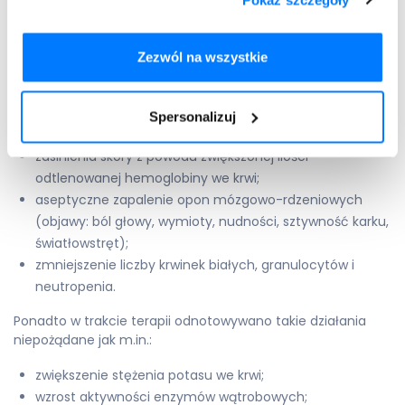
wstrząs anafilaktyczny (objawy: omdlenia, splątanie,
bladość skóry, spadki ciśnienia krwi, pocenie się, mała
ilość moczu, osłabienie, przyspieszony oddech);
Zezwól na wszystkie
krwawienia z nosa i innych krwotoków,
niedokrwistość
(anemia);
zmniejszenie liczby płytek krwi i częste pojawianie się
Spersonalizuj
siniaków i wybroczyn;
zasinienia skóry z powodu zwiększonej ilości
odtlenowanej hemoglobiny we krwi;
aseptyczne zapalenie opon mózgowo-rdzeniowych
(objawy: ból głowy, wymioty, nudności, sztywność karku,
światłowstręt);
zmniejszenie liczby krwinek białych, granulocytów i
neutropenia.
Ponadto w trakcie terapii odnotowywano takie działania
niepożądane jak m.in.:
zwiększenie stężenia potasu we krwi;
wzrost aktywności enzymów wątrobowych;