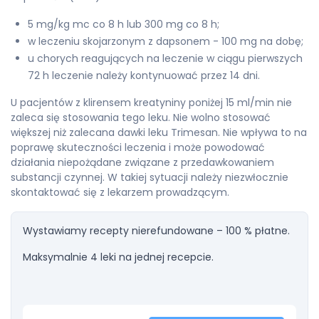
5 mg/kg mc co 8 h lub 300 mg co 8 h;
w leczeniu skojarzonym z dapsonem - 100 mg na dobę;
u chorych reagujących na leczenie w ciągu pierwszych
72 h leczenie należy kontynuować przez 14 dni.
U pacjentów z klirensem kreatyniny poniżej 15 ml/min nie
zaleca się stosowania tego leku. Nie wolno stosować
większej niż zalecana dawki leku Trimesan. Nie wpływa to na
poprawę skuteczności leczenia i może powodować
działania niepożądane związane z przedawkowaniem
substancji czynnej. W takiej sytuacji należy niezwłocznie
skontaktować się z lekarzem prowadzącym.
Wystawiamy recepty nierefundowane – 100 % płatne.
Maksymalnie 4 leki na jednej recepcie.