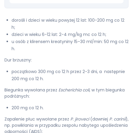
dorośli i dzieci w wieku powyżej 12 lat: 100-200 mg co 12
h;
dzieci w wieku 6-12 lat: 2-4 mg/kg mc co 12 h;
u osób z klirensem kreatyniny 15–30 ml/min: 50 mg co 12
h.
Dur brzuszny:
początkowo 300 mg co 12 h przez 2-3 dni, a następnie
200 mg co 12 h.
Biegunka wywołana przez
Escherichia coli
, w tym biegunka
podróżnych:
200 mg co 12 h.
Zapalenie płuc wywołane przez
P. jiroveci
(dawniej
P. carinii
),
np. powikłania w przypadku zespołu nabytego upośledzenia
odporności (AIDS):