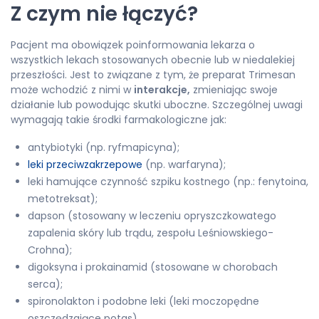
Z czym nie łączyć?
Pacjent ma obowiązek poinformowania lekarza o
wszystkich lekach stosowanych obecnie lub w niedalekiej
przeszłości. Jest to związane z tym, że preparat Trimesan
może wchodzić z nimi w
interakcje,
zmieniając swoje
działanie lub powodując skutki uboczne. Szczególnej uwagi
wymagają takie środki farmakologiczne jak:
antybiotyki (np. ryfmapicyna);
leki przeciwzakrzepowe
(np. warfaryna);
leki hamujące czynność szpiku kostnego (np.: fenytoina,
metotreksat);
dapson (stosowany w leczeniu opryszczkowatego
zapalenia skóry lub trądu, zespołu Leśniowskiego-
Crohna);
digoksyna i prokainamid (stosowane w chorobach
serca);
spironolakton i podobne leki (leki moczopędne
oszczędzające potas).