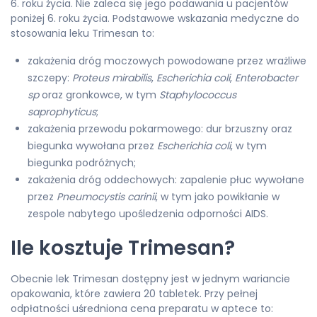
6. roku życia. Nie zaleca się jego podawania u pacjentów
poniżej 6. roku życia. Podstawowe wskazania medyczne do
stosowania leku Trimesan to:
zakażenia dróg moczowych powodowane przez wrażliwe
szczepy:
Proteus mirabilis
,
Escherichia coli
,
Enterobacter
sp
oraz gronkowce, w tym
Staphylococcus
saprophyticus
;
zakażenia przewodu pokarmowego: dur brzuszny oraz
biegunka wywołana przez
Escherichia coli
, w tym
biegunka podróżnych;
zakażenia dróg oddechowych: zapalenie płuc wywołane
przez
Pneumocystis carinii
, w tym jako powikłanie w
zespole nabytego upośledzenia odporności AIDS.
Ile kosztuje Trimesan?
Obecnie lek Trimesan dostępny jest w jednym wariancie
opakowania, które zawiera 20 tabletek. Przy pełnej
odpłatności uśredniona cena preparatu w aptece to: