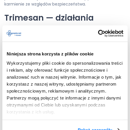
karmienie ze względów bezpieczeństwa.
Trimesan — działania
niepożądane
U pacjentów stosujących lek Trimesan mogą występować
skutki uboczne. Nie dotyczy to każdej osoby. Rodzaj i
Niniejsza strona korzysta z plików cookie
nasilenie działań niepożądanych zależą od indywidualnych
predyspozycji organizmu i stanu zdrowia pacjenta. W
Wykorzystujemy pliki cookie do spersonalizowania treści
przypadku
ciężkich objawów
zagrażających życiu pacjenta
i reklam, aby oferować funkcje społecznościowe i
należy przerwać stosowanie leku i natychmiast zwrócić się
analizować ruch w naszej witrynie. Informacje o tym, jak
o pomoc do lekarza. Wskazaniem do ostawienia preparatu
korzystasz z naszej witryny, udostępniamy partnerom
są takie działania niepożądane jak:
społecznościowym, reklamowym i analitycznym.
zespół Stevensa-Johnsona (występowanie pęcherzy w
Partnerzy mogą połączyć te informacje z innymi danymi
obrębie błony śluzowej jamy ustnej, gardła, odbytu,
otrzymanymi od Ciebie lub uzyskanymi podczas
spojówek i okolicy narządów płciowych);
korzystania z ich usług.
zespół Lyella (ostre uogólnione zmiany rumieniowe z
oddzieleniem się naskórka);
Pokaż szczegóły