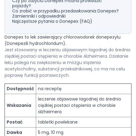
Czy po zażyciu Donepex można prowadzić
pojazdy?
Co zrobić w przypadku przedawkowania Donepex?
Zamienniki i odpowiedniki
Najczęstsze pytania o Donepex (FAQ)
Donepex to lek zawierający chlorowodorek donepezylu
(Donepezili hydrochloridum).
Jest stosowany w leczeniu objawowym łagodnej do średnio
ciężkiej postaci otępienia w chorobie Alzheimera. Działanie
leku polega na zwiększeniu w mózgu stężenia
acetylocholiny, substancji przekaźnikowej, co ma na celu
poprawę funkcji poznawczych.
Dostępność
na receptę
leczenie objawowe łagodnej do średnio
Wskazania
ciężkiej postaci otępienia w chorobie
alzheimera
Postać
tabletki powlekane
Dawka
5 mg, 10 mg