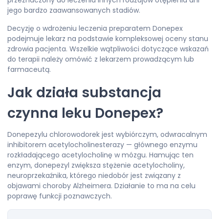
przeznaczony do leczenia innych rodzajów otępienia ani
jego bardzo zaawansowanych stadiów.
Decyzję o wdrożeniu leczenia preparatem Donepex
podejmuje lekarz na podstawie kompleksowej oceny stanu
zdrowia pacjenta. Wszelkie wątpliwości dotyczące wskazań
do terapii należy omówić z lekarzem prowadzącym lub
farmaceutą.
Jak działa substancja
czynna leku Donepex?
Donepezylu chlorowodorek jest wybiórczym, odwracalnym
inhibitorem acetylocholinesterazy — głównego enzymu
rozkładającego acetylocholinę w mózgu. Hamując ten
enzym, donepezyl zwiększa stężenie acetylocholiny,
neuroprzekaźnika, którego niedobór jest związany z
objawami choroby Alzheimera. Działanie to ma na celu
poprawę funkcji poznawczych.