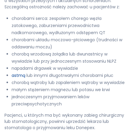
o wszystkich przebytych i aktualnych schorzeniach.
Szczególną ostrożność należy zachować u pacjentów z:
chorobami serca: zespołem chorego węzła
zatokowego, zaburzeniami przewodnictwa
nadkomorowego, wydłużonym odstępem QT
chorobami układu moczowo-płciowego (trudności w
oddawaniu moczu)
chorobą wrzodową żołądka lub dwunastnicy w
wywiadzie lub przy jednoczesnym stosowaniu NLPZ
napadami drgawek w wywiadzie
astmą
lub innymi długotrwałymi chorobami płuc
chorobą wątroby lub zapaleniem wątroby w wywiadzie
małym stężeniem magnezu lub potasu we krwi
jednoczesnym przyjmowaniem leków
przeciwpsychotycznych
Pacjenci, u których ma być wykonany zabieg chirurgiczny
lub stomatologiczny, powinni uprzedzić lekarza lub
stomatologa o przyjmowaniu leku Donepex.