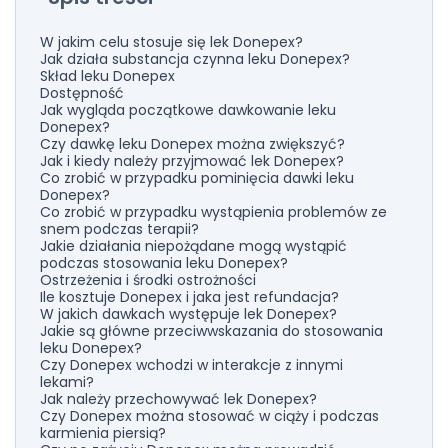
W jakim celu stosuje się lek Donepex?
Jak działa substancja czynna leku Donepex?
Skład leku Donepex
Dostępność
Jak wygląda początkowe dawkowanie leku
Donepex?
Czy dawkę leku Donepex można zwiększyć?
Jak i kiedy należy przyjmować lek Donepex?
Co zrobić w przypadku pominięcia dawki leku
Donepex?
Co zrobić w przypadku wystąpienia problemów ze
snem podczas terapii?
Jakie działania niepożądane mogą wystąpić
podczas stosowania leku Donepex?
Ostrzeżenia i środki ostrożności
Ile kosztuje Donepex i jaka jest refundacja?
W jakich dawkach występuje lek Donepex?
Jakie są główne przeciwwskazania do stosowania
leku Donepex?
Czy Donepex wchodzi w interakcje z innymi
lekami?
Jak należy przechowywać lek Donepex?
Czy Donepex można stosować w ciąży i podczas
karmienia piersią?