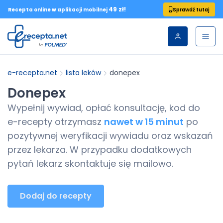
49 zł!
Sprawdź tutaj
Recepta online w aplikacji mobilnej
e-recepta.net
lista leków
donepex
Donepex
Wypełnij wywiad, opłać konsultację, kod do
e-recepty
otrzymasz
nawet w 15 minut
po
pozytywnej weryfikacji wywiadu oraz wskazań
przez lekarza. W przypadku dodatkowych
pytań lekarz skontaktuje się mailowo.
Dodaj do recepty