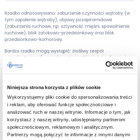
Rzadko odnotowywano: zaburzenie czynności wątroby (w
tym zapalenie wątroby), objawy pozapiramidowe
(zaburzenia ruchowe, np. sztywność mięśni, spowolnienie
ruchowe), blok zatokowo-przedsionkowy oraz blok
przedsionkowo-komorowy.
Bardzo rzadko mogą wystąpić: złośliwy zespół
neuroleptyczny (gorączka, sztywność mięśni, zaburzenia
świadomości) oraz rabdomioliza (nieprawidłowy rozpad
komórek mięśniowych).
Działania niepożądane o nieznanej częstości obejmują:
Niniejsza strona korzysta z plików cookie
szybkie, nieregularne bicie serca i omdlenia (mogące być
objawem torsade de pointes), zmiany w czynności serca
Wykorzystujemy pliki cookie do spersonalizowania treści
widoczne w EKG (wydłużenie odstępu QT), zwiększone libido
i reklam, aby oferować funkcje społecznościowe i
i hiperseksualność, a także objaw krzywej wieży w Pizie
analizować ruch w naszej witrynie. Informacje o tym, jak
(mimowolny skurcz mięśni z nieprawidłowym skrzywieniem
korzystasz z naszej witryny, udostępniamy partnerom
ciała).
społecznościowym, reklamowym i analitycznym.
W przypadku wystąpienia jakichkolwiek niepokojących
Partnerzy mogą połączyć te informacje z innymi danymi
objawów należy niezwłocznie skonsultować się z lekarzem