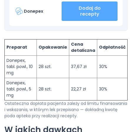
Dodaj do
Donepex
recepty
Cena
Preparat
Opakowanie
Odpłatność
detaliczna
Donepex,
tabl. powl., 10
28 szt.
37,67 zł
30%
mg
Donepex,
tabl. powl., 5
28 szt.
22,27 zł
30%
mg
Ostateczna dopłata pacjenta zależy od limitu finansowania
i wskazania, w którym lek przepisano — dokładną kwotę
poda apteka przy realizacji recepty.
W jakich dawkach