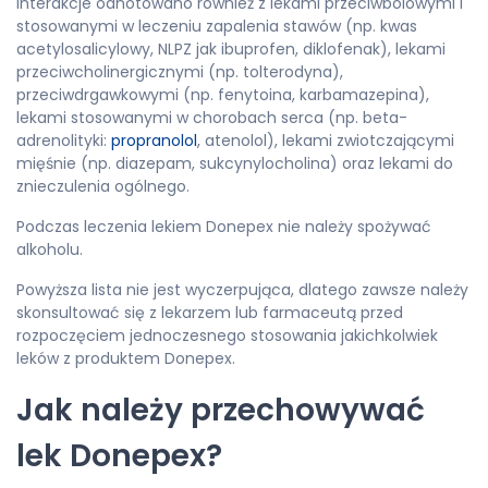
Interakcje odnotowano również z lekami przeciwbólowymi i
stosowanymi w leczeniu zapalenia stawów (np. kwas
acetylosalicylowy, NLPZ jak ibuprofen, diklofenak), lekami
przeciwcholinergicznymi (np. tolterodyna),
przeciwdrgawkowymi (np. fenytoina, karbamazepina),
lekami stosowanymi w chorobach serca (np. beta-
adrenolityki:
propranolol
, atenolol), lekami zwiotczającymi
mięśnie (np. diazepam, sukcynylocholina) oraz lekami do
znieczulenia ogólnego.
Podczas leczenia lekiem Donepex nie należy spożywać
alkoholu.
Powyższa lista nie jest wyczerpująca, dlatego zawsze należy
skonsultować się z lekarzem lub farmaceutą przed
rozpoczęciem jednoczesnego stosowania jakichkolwiek
leków z produktem Donepex.
Jak należy przechowywać
lek Donepex?