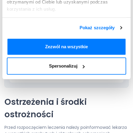
otrzymanymi od Ciebie lub uzyskanymi podczas
lub farmaceutą.
korzystania z ich usług.
Wystawiamy recepty nierefundowane – 100 % płatne.
Pokaż szczegóły
Maksymalnie 4 leki na jednej recepcie.
Zezwól na wszystkie
Dodaj do
Spersonalizuj
Donepex
recepty
Ostrzeżenia i środki
ostrożności
Przed rozpoczęciem leczenia należy poinformować lekarza