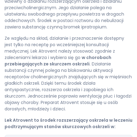
wziewny o działaniu rozszerzającym oskrzela i działaniu
przeciwcholinergicznym. Jego działanie polega na
ułatwianiu swobodnego przepływu powietrza w drogach
oddechowych. Środek w postaci roztworu do nebulizacji
zawiera substancję czynną bromek ipratropium.
Ze względu na skład, działanie i przeznaczenie dostępny
jest tylko na receptę po wcześniejszej konsultacji
medycznej. Lek Atrovent należy stosować zgodnie z
zaleceniami lekarza i wybiera się go
w chorobach
przebiegających ze skurczem oskrzeli
. Działanie
substancji czynnej polega na blokowaniu aktywacji
receptorów cholinergicznych znajdujących się w mięśniach
gładkich oskrzeli. Dzięki temu środek działa
antyspastycznie, rozszerza oskrzela i zapobiega ich
skurczom. Jednocześnie poprawia wentylację płuc i łagodzi
objawy choroby. Preparat Atrovent stosuje się u osób
dorosłych, młodzieży i dzieci.
Lek Atrovent to środek rozszerzający oskrzela w leczeniu
podtrzymującym stanów skurczowych oskrzeli w: