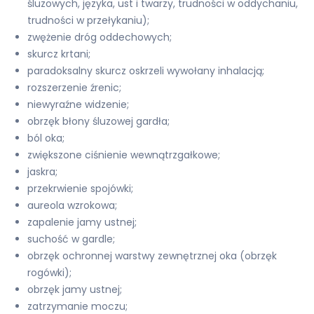
śluzowych, języka, ust i twarzy, trudności w oddychaniu,
trudności w przełykaniu);
zwężenie dróg oddechowych;
skurcz krtani;
paradoksalny skurcz oskrzeli wywołany inhalacją;
rozszerzenie źrenic;
niewyraźne widzenie;
obrzęk błony śluzowej gardła;
ból oka;
zwiększone ciśnienie wewnątrzgałkowe;
jaskra;
przekrwienie spojówki;
aureola wzrokowa;
zapalenie jamy ustnej;
suchość w gardle;
obrzęk ochronnej warstwy zewnętrznej oka (obrzęk
rogówki);
obrzęk jamy ustnej;
zatrzymanie moczu;