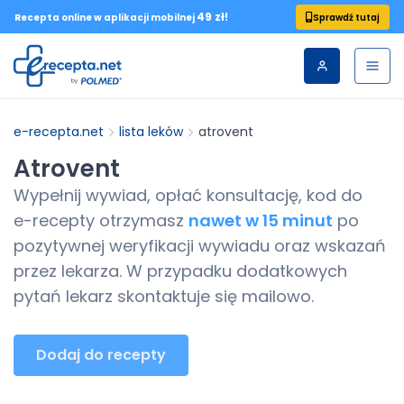
49 zł!
Sprawdź tutaj
Recepta online w aplikacji mobilnej
e-recepta.net
lista leków
atrovent
Atrovent
Wypełnij wywiad, opłać konsultację, kod do
e-recepty
otrzymasz
nawet w 15 minut
po
pozytywnej weryfikacji wywiadu oraz wskazań
przez lekarza. W przypadku dodatkowych
pytań lekarz skontaktuje się mailowo.
Dodaj do recepty