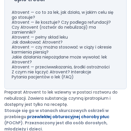
Atrovent — co to za lek, jak działa, w jakim celu się
go stosuje?
Atrovent — ile kosztuje? Czy podlega refundacji?
Czy Atrovent (roztwór do nebulizacji) ma
zamienniki?
Atrovent — pełny skład leku
Jak dawkować Atrovent?
Atrovent — czy można stosować w ciąży i okresie
karmienia piersią?
Jakie działania niepożądane może wywołać lek
Atrovent?
Atrovent — przeciwwskazania, środki ostrożności
Z czym nie łączyć Atrovent? Interakcje
Pytania pacjentów o lek (FAQ)
Preparat Atrovent to lek wziewny w postaci roztworu do
nebulizacji. Zawiera substancję czynną ipratropium i
dostępny jest tylko na receptę.
Stosuje się go w stanach skurczowych oskrzeli w
przebiegu
przewlekłej obturacyjnej choroby płuc
(POChP). Przeznaczony jest dla osób dorosłych,
młodzieży i dzieci.