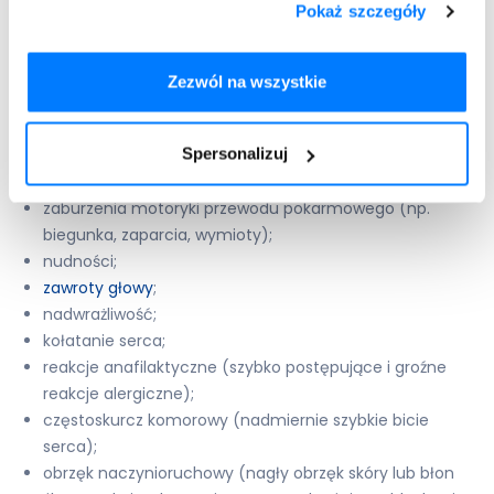
Pokaż szczegóły
nasilenie działań niepożądanych zależą od indywidualnych
predyspozycji organizmu.
Odnotowywane do tej pory
objawy niepożądane to m.in.:
Zezwól na wszystkie
podrażnienie gardła;
ból głowy;
Spersonalizuj
suchość błony śluzowej jamy ustnej;
kaszel;
zaburzenia motoryki przewodu pokarmowego (np.
biegunka, zaparcia, wymioty);
nudności;
zawroty głowy
;
nadwrażliwość;
kołatanie serca;
reakcje anafilaktyczne (szybko postępujące i groźne
reakcje alergiczne);
częstoskurcz komorowy (nadmiernie szybkie bicie
serca);
obrzęk naczynioruchowy (nagły obrzęk skóry lub błon