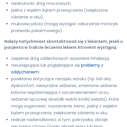
niedrożność dróg moczowych;
jaskra z wąskim kątem przesączania (zwiększone
ciśnienie w oku);
mukowiscydoza (mogą wystąpić zaburzenia motoryki
przewodu pokarmowego).
Należy natychmiast skontaktować się z lekarzem, jeżeli u
pacjenta w trakcie leczenia lekiem Atrovent wystąpią:
zwężenie dróg oddechowych wywołane inhalacją;
nieustępujące lub pogłębiające się
problemy z
oddychaniem
;
powikłania dotyczące narządu wzroku (np. ból oka,
dyskomfort, niewyraźne widzenie, zmienione widzenie
kolorów współistniejące z zaczerwienieniem oczu,
widzenie tęczowej obwódki wokół źródła światła), które
mogą sugerować: rozszerzenie źrenic, jaskrę z wąskim
kątem przesączania, zwiększenie ciśnienia w oku;
reakcje nadwrażliwości, w tym: pokrzywka, obrzęk
naczynioruchowy (nagły obrzęk skóry lub błon