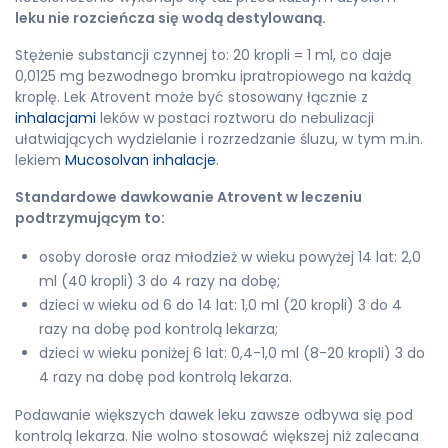
l
eku nie rozcieńcza się wodą destylowaną.
Stężenie substancji czynnej to: 20 kropli = 1 ml, co daje
0,0125 mg bezwodnego bromku ipratropiowego na każdą
kroplę. Lek Atrovent może być stosowany łącznie z
inhalacjami
leków w postaci roztworu do nebulizacji
ułatwiających wydzielanie i rozrzedzanie śluzu, w tym m.in.
lekiem
Mucosolvan inhalacje
.
Standardowe dawkowanie Atrovent w leczeniu
podtrzymującym to:
osoby dorosłe oraz młodzież w wieku powyżej 14 lat: 2,0
ml (40 kropli) 3 do 4 razy na dobę;
dzieci w wieku od 6 do 14 lat: 1,0 ml (20 kropli) 3 do 4
razy na dobę pod kontrolą lekarza;
dzieci w wieku poniżej 6 lat: 0,4-1,0 ml (8-20 kropli) 3 do
4 razy na dobę pod kontrolą lekarza.
Podawanie większych dawek leku zawsze odbywa się pod
kontrolą lekarza. Nie wolno stosować większej niż zalecana