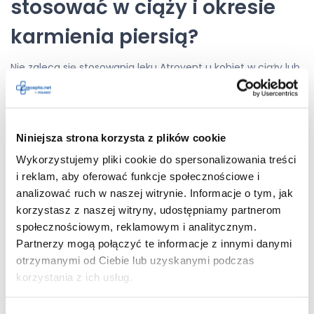
stosować w ciąży i okresie
karmienia piersią?
Nie zaleca się stosowania leku Atrovent u kobiet w ciąży lub
podejrzewających ciążę. Lekarz może jednak podjąć taką
decyzję, jeżeli korzyści z tym związane znacznie
przewyższają ewentualne ryzyko. Wówczas preparat jest
refundowany. Nie wiadomo, czy substancja czynna
Niniejsza strona korzysta z plików cookie
przenika do mleka kobiecego. W związku z tym lek Atrovent
można stosować u kobiet w okresie karmienia piersią tylko
Wykorzystujemy pliki cookie do spersonalizowania treści
na wyraźne wskazanie lekarza. Ze względów
i reklam, aby oferować funkcje społecznościowe i
bezpieczeństwa można przerwać karmienie piersią na czas
analizować ruch w naszej witrynie. Informacje o tym, jak
terapii.
korzystasz z naszej witryny, udostępniamy partnerom
Jakie działania niepożądane
społecznościowym, reklamowym i analitycznym.
Partnerzy mogą połączyć te informacje z innymi danymi
może wywołać lek Atrovent?
otrzymanymi od Ciebie lub uzyskanymi podczas
korzystania z ich usług.
U pacjentów stosujących lek Atrovent mogą występować
skutki uboczne. Nie dotyczy to każdego pacjenta. Rodzaj i