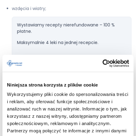
wzdęcia i wiatry;
Wystawiamy recepty nierefundowane – 100 %
płatne.
Maksymalnie 4 leki na jednej recepcie.
Dodaj do
Estrofem
recepty
Niniejsza strona korzysta z plików cookie
Wykorzystujemy pliki cookie do spersonalizowania treści
i reklam, aby oferować funkcje społecznościowe i
analizować ruch w naszej witrynie. Informacje o tym, jak
zatorowość żylna;
korzystasz z naszej witryny, udostępniamy partnerom
nudności;
społecznościowym, reklamowym i analitycznym.
Partnerzy mogą połączyć te informacje z innymi danymi
obrzęki obwodowe (zatrzymanie płynów);