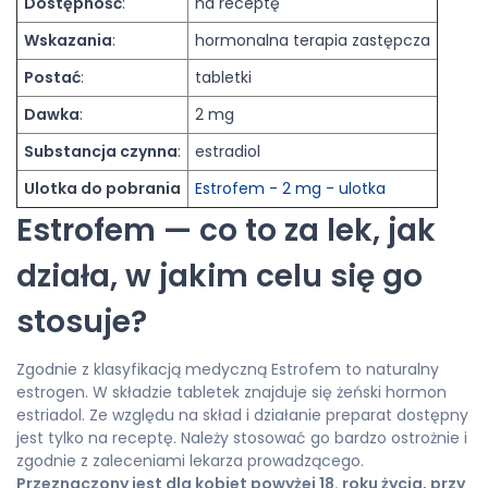
Dostępność
:
na receptę
Wskazania
:
hormonalna terapia zastępcza
Postać
:
tabletki
Dawka
:
2 mg
Substancja czynna
:
estradiol
Ulotka do pobrania
Estrofem - 2 mg - ulotka
Estrofem — co to za lek, jak
działa, w jakim celu się go
stosuje?
Zgodnie z klasyfikacją medyczną Estrofem to naturalny
estrogen. W składzie tabletek znajduje się żeński hormon
estriadol. Ze względu na skład i działanie preparat dostępny
jest tylko na receptę. Należy stosować go bardzo ostrożnie i
zgodnie z zaleceniami lekarza prowadzącego.
Przeznaczony jest dla kobiet powyżej 18. roku życia, przy