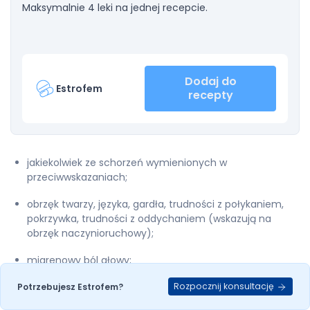
Maksymalnie 4 leki na jednej recepcie.
Dodaj do
Estrofem
recepty
jakiekolwiek ze schorzeń wymienionych w
przeciwwskazaniach;
obrzęk twarzy, języka, gardła, trudności z połykaniem,
pokrzywka, trudności z oddychaniem (wskazują na
obrzęk naczynioruchowy);
migrenowy ból głowy;
Rozpocznij konsultację
istotne zwiększenie ciśnienia tętniczego krwi;
Potrzebujesz Estrofem?