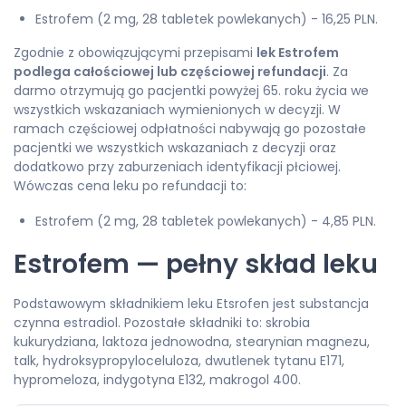
Estrofem (2 mg, 28 tabletek powlekanych) - 16,25 PLN.
Zgodnie z obowiązującymi przepisami
lek Estrofem
podlega całościowej lub częściowej refundacji
. Za
darmo otrzymują go pacjentki powyżej 65. roku życia we
wszystkich wskazaniach wymienionych w decyzji. W
ramach częściowej odpłatności nabywają go pozostałe
pacjentki we wszystkich wskazaniach z decyzji oraz
dodatkowo przy zaburzeniach identyfikacji płciowej.
Wówczas cena leku po refundacji to:
Estrofem (2 mg, 28 tabletek powlekanych) - 4,85 PLN.
Estrofem — pełny skład leku
Podstawowym składnikiem leku Etsrofen jest substancja
czynna estradiol. Pozostałe składniki to: skrobia
kukurydziana, laktoza jednowodna, stearynian magnezu,
talk, hydroksypropyloceluloza, dwutlenek tytanu E171,
hypromeloza, indygotyna E132, makrogol 400.