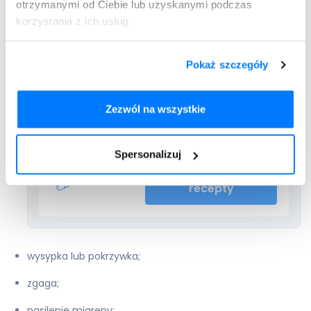
otrzymanymi od Ciebie lub uzyskanymi podczas
korzystania z ich usług.
powiększenie piersi, ból lub tkliwość piersi;
Wystawiamy recepty nierefundowane – 100 %
Pokaż szczegóły
płatne.
Maksymalnie 4 leki na jednej recepcie.
Zezwól na wszystkie
Spersonalizuj
Dodaj do
Estrofem
recepty
wysypka lub pokrzywka;
zgaga;
nasilenie migreny;