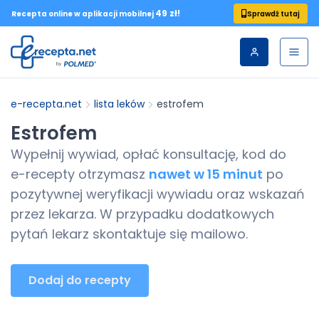
49 zł!
Sprawdź tutaj
Recepta online w aplikacji mobilnej
e-recepta.net
lista leków
estrofem
Estrofem
Wypełnij wywiad, opłać konsultację, kod do
e-recepty
otrzymasz
nawet w 15 minut
po
pozytywnej weryfikacji wywiadu oraz wskazań
przez lekarza. W przypadku dodatkowych
pytań lekarz skontaktuje się mailowo.
Dodaj do recepty