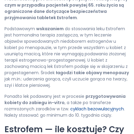
czym w przypadku pacjentek powyżej 65. roku życia są
ograniczone dane dotyczące bezpieczeństwa
przyjmowania tabletek Estrofem
.
Podstawowym
wskazaniem
do stosowania leku Estrofem
jest hormonalna terapia zastępcza, w tym leczenie
objawów spowodowanych niedoborem estrogenów u
kobiet po menopauzie, w tym przede wszystkim u kobiet z
usuniętą macicą, które nie wymagają podawania złożonej
terapii estrogenowo-progestagenowej. U kobiet z
zachowaną macicą lek Estrofem podaje się w skojarzeniu z
progestagenem. Środek
łagodzi takie objawy menopauzy
jak m.in.: uderzenia gorąca, czyli uczucie gorąca na twarzy,
szyi i klatce piersiowej.
Ponadto lek podawany jest w procesie
przygotowywania
kobiety do zabiegu in-vitro
, a także po transferze
rozmrożonych zarodków w tzw.
cyklach bezowulacyjnych
.
Należy stosować go minimum do 10. tygodnia ciąży.
Estrofem — ile kosztuje? Czy