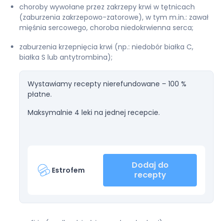
choroby wywołane przez zakrzepy krwi w tętnicach
(zaburzenia zakrzepowo-zatorowe), w tym m.in.: zawał
mięśnia sercowego, choroba niedokrwienna serca;
zaburzenia krzepnięcia krwi (np.: niedobór białka C,
białka S lub antytrombina);
Wystawiamy recepty nierefundowane – 100 %
płatne.
Maksymalnie 4 leki na jednej recepcie.
Dodaj do
Estrofem
recepty