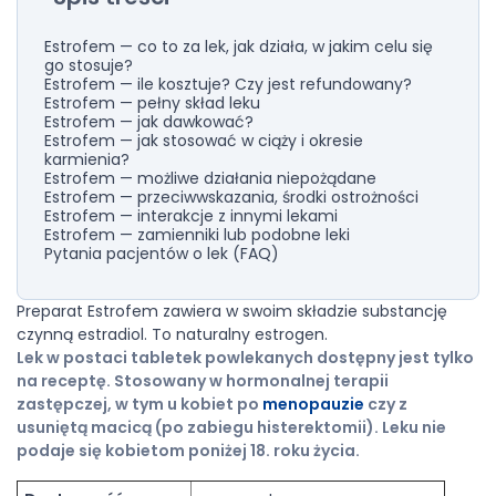
Estrofem — co to za lek, jak działa, w jakim celu się
go stosuje?
Estrofem — ile kosztuje? Czy jest refundowany?
Estrofem — pełny skład leku
Estrofem — jak dawkować?
Estrofem — jak stosować w ciąży i okresie
karmienia?
Estrofem — możliwe działania niepożądane
Estrofem — przeciwwskazania, środki ostrożności
Estrofem — interakcje z innymi lekami
Estrofem — zamienniki lub podobne leki
Pytania pacjentów o lek (FAQ)
Preparat Estrofem zawiera w swoim składzie substancję
czynną estradiol. To naturalny estrogen.
Lek w postaci tabletek powlekanych dostępny jest tylko
na receptę. Stosowany w hormonalnej terapii
zastępczej, w tym u kobiet po
menopauzie
czy z
usuniętą macicą (po zabiegu histerektomii). Leku nie
podaje się kobietom poniżej 18. roku życia.