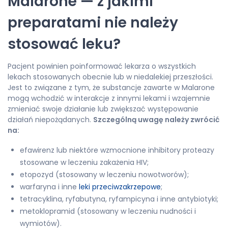
Malarone — z jakimi
preparatami nie należy
stosować leku?
Pacjent powinien poinformować lekarza o wszystkich
lekach stosowanych obecnie lub w niedalekiej przeszłości.
Jest to związane z tym, że substancje zawarte w Malarone
mogą wchodzić w interakcje z innymi lekami i wzajemnie
zmieniać swoje działanie lub zwiększać występowanie
działań niepożądanych.
Szczególną uwagę należy zwrócić
na:
efawirenz lub niektóre wzmocnione inhibitory proteazy
stosowane w leczeniu zakażenia HIV;
etopozyd (stosowany w leczeniu nowotworów);
warfaryna i inne
leki przeciwzakrzepowe
;
tetracyklina, ryfabutyna, ryfampicyna i inne antybiotyki;
metoklopramid (stosowany w leczeniu nudności i
wymiotów).