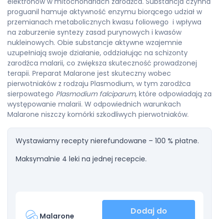
elektronów w mitochondriach zarodźca. Substancja czynna
proguanil hamuje aktywność enzymu biorącego udział w
przemianach metabolicznych kwasu foliowego i wpływa
na zaburzenie syntezy zasad purynowych i kwasów
nukleinowych. Obie substancje aktywne wzajemnie
uzupełniają swoje działanie, oddziałując na schizonty
zarodźca malarii, co zwiększa skuteczność prowadzonej
terapii. Preparat Malarone jest skuteczny wobec
pierwotniaków z rodzaju Plasmodium, w tym zarodźca
sierpowatego
Plasmodium falciparum
, które odpowiadają za
występowanie malarii. W odpowiednich warunkach
Malarone niszczy komórki szkodliwych pierwotniaków.
Wystawiamy recepty nierefundowane – 100 % płatne.
Maksymalnie 4 leki na jednej recepcie.
Dodaj do
Malarone