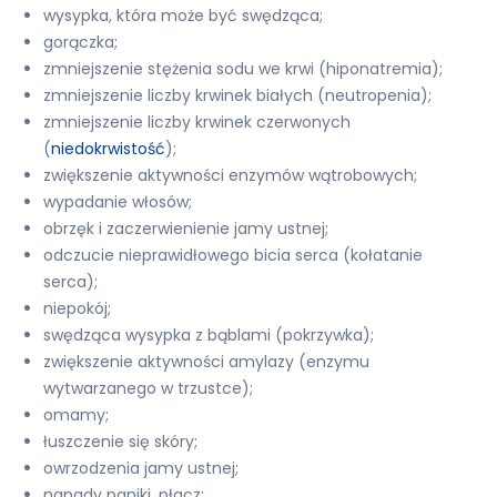
wysypka, która może być swędząca;
gorączka;
zmniejszenie stężenia sodu we krwi (hiponatremia);
zmniejszenie liczby krwinek białych (neutropenia);
zmniejszenie liczby krwinek czerwonych
(
niedokrwistość
);
zwiększenie aktywności enzymów wątrobowych;
wypadanie włosów;
obrzęk i zaczerwienienie jamy ustnej;
odczucie nieprawidłowego bicia serca (kołatanie
serca);
niepokój;
swędząca wysypka z bąblami (pokrzywka);
zwiększenie aktywności amylazy (enzymu
wytwarzanego w trzustce);
omamy;
łuszczenie się skóry;
owrzodzenia jamy ustnej;
napady paniki, płacz;