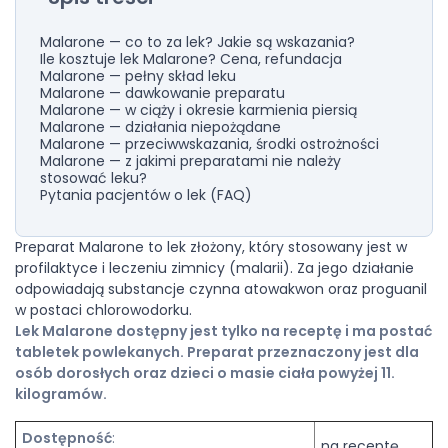
Malarone — co to za lek? Jakie są wskazania?
Ile kosztuje lek Malarone? Cena, refundacja
Malarone — pełny skład leku
Malarone — dawkowanie preparatu
Malarone — w ciąży i okresie karmienia piersią
Malarone — działania niepożądane
Malarone — przeciwwskazania, środki ostrożności
Malarone — z jakimi preparatami nie należy
stosować leku?
Pytania pacjentów o lek (FAQ)
Preparat Malarone to lek złożony, który stosowany jest w
profilaktyce i leczeniu zimnicy (malarii). Za jego działanie
odpowiadają substancje czynna atowakwon oraz proguanil
w postaci chlorowodorku.
Lek Malarone dostępny jest tylko na receptę i ma postać
tabletek powlekanych. Preparat przeznaczony jest dla
osób dorosłych oraz dzieci o masie ciała powyżej 11.
kilogramów.
Dostępność
:
na receptę