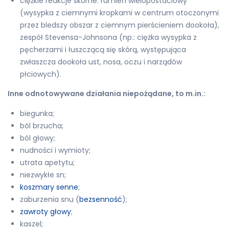
ciężkie reakcje skórne: rumień wielopostaciowy
(wysypka z ciemnymi kropkami w centrum otoczonymi
przez bledszy obszar z ciemnym pierścieniem dookoła),
zespół Stevensa-Johnsona (np.: ciężka wysypka z
pęcherzami i łuszczącą się skórą, występująca
zwłaszcza dookoła ust, nosa, oczu i narządów
płciowych).
Inne odnotowywane działania niepożądane, to m.in.:
biegunka;
ból brzucha;
ból głowy;
nudności i wymioty;
utrata apetytu;
niezwykłe sn;
koszmary senne
;
zaburzenia snu (
bezsenność
);
zawroty głowy
;
kaszel;