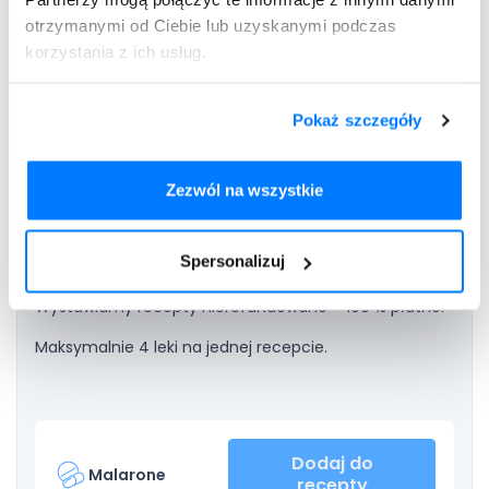
otrzymanymi od Ciebie lub uzyskanymi podczas
Nie powinna się stosować leku u kobiet w okresie ciąży lub
korzystania z ich usług.
podejrzewających ciążę. Lekarz może zalecić przyjmowanie
Malarone w tej grupie pacjentek, jednak korzyści z tym
związane muszą znacznie przewyższać ewentualne ryzyko.
Pokaż szczegóły
Nie należy podawać leku Malarone u kobiet w okresie
karmienia piersią. Jest to związane z tym, że składniki leku
Malarone przenikają do mleka matki i mogą powodować
Zezwól na wszystkie
działania niepożądane ze strony dziecka. Ze względów
bezpieczeństwa na czas terapii należy przerwać karmienie
piersią.
Spersonalizuj
Wystawiamy recepty nierefundowane – 100 % płatne.
Maksymalnie 4 leki na jednej recepcie.
Dodaj do
Malarone
recepty