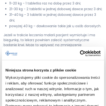
11-20 kg - 1 tabletka raz na dobę przez 3 dni;
21-30 kg - 2 tabletki w jednej dobowej dawce przez 3 dni;
31-40 kg - 3 tabletki w jednej dobowej dawce przez 3
dni;
powyżej 40 kg – dawkowanie takie jak u osób dorosłych.
Jeżeli w trakcie leczenia malarii pacjent wymiotuje i ma
biegunkę, to lekarz powinien zalecić systematyczne
badanie krwi. Może to wpływać na zmniejszenie
skuteczności terapii, a badania pozwolą ustalić, czy
zarodziec malarii został usunięty z krwi pacjenta.
Nie wolno stosować większej niż zalecana dawki leku
Malarone. Nie wpływa to na poprawę skuteczności leczenia
Niniejsza strona korzysta z plików cookie
i może powodować działania niepożądane związane z
Wykorzystujemy pliki cookie do spersonalizowania treści
przedawkowaniem substancji czynnej. O przerwaniu
i reklam, aby oferować funkcje społecznościowe i
stosowania leku Malarone decyduje lekarz prowadzący.
analizować ruch w naszej witrynie. Informacje o tym, jak
Malarone — w ciąży i okresie
korzystasz z naszej witryny, udostępniamy partnerom
społecznościowym, reklamowym i analitycznym.
karmienia piersią
Partnerzy mogą połączyć te informacje z innymi danymi