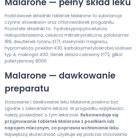
Malarone — pełny skład leku
Podstawowe składniki tabletek Malarone to substancje
czynne atowakwon oraz chlorowodorek proguanilu.
Pozostałe składniki to: hydroksypropyloceluloza
niskopodstawiona, celuloza mikrokrystaliczna, poloksamer
188, dwutlenek tytanu E171, stearynian magnezu,
hypromeloza, powidon K30, karboksymetyloskrobia sodowa
typ A, makrogol 400, tlenek żelaza czerwony E172, glikol
polietylenowy 8000.
Malarone — dawkowanie
preparatu
Stosowanie i dawkowanie leku Malarone powinno być
zgodne z zaleceniami lekarza. W przypadku wątpliwości
należy powiedzieć o tym lekarzowi.
Rekomenduje się
przyjmowanie tabletek Malarone z posiłkiem lub
napojem mlecznym, co poprawia wchłanianie leku.
Największą skuteczność uzyskuje się podczas stosowania