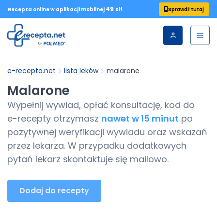
49 zł!
Sprawdź tutaj
Recepta online w aplikacji mobilnej
e-recepta.net
lista leków
malarone
Malarone
Wypełnij wywiad, opłać konsultację, kod do
e-recepty
otrzymasz
nawet w 15 minut
po
pozytywnej weryfikacji wywiadu oraz wskazań
przez lekarza. W przypadku dodatkowych
pytań lekarz skontaktuje się mailowo.
Dodaj do recepty