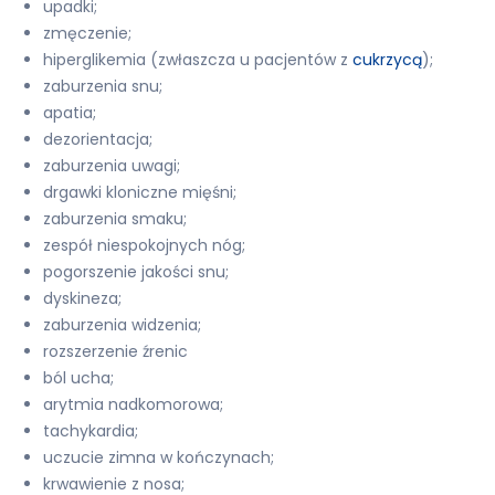
upadki;
zmęczenie;
hiperglikemia (zwłaszcza u pacjentów z
cukrzycą
);
zaburzenia snu;
apatia;
dezorientacja;
zaburzenia uwagi;
drgawki kloniczne mięśni;
zaburzenia smaku;
zespół niespokojnych nóg;
pogorszenie jakości snu;
dyskineza;
zaburzenia widzenia;
rozszerzenie źrenic
ból ucha;
arytmia nadkomorowa;
tachykardia;
uczucie zimna w kończynach;
krwawienie z nosa;