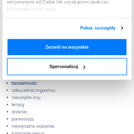
otrzymanymi od Ciebie lub uzyskanymi podczas
korzystania z ich usług.
zawroty głowy
;
senność;
Pokaż szczegóły
suchość w jamie ustnej;
ból głowy;
Zezwól na wszystkie
nudności lub wymioty;
zmniejszenie łaknienia;
zmniejszenie libido;
Spersonalizuj
lęk;
pobudzenie;
bezsenność
;
zaburzenia orgazmu;
niezwykłe sny;
letarg;
drżenie;
parestezja;
niewyraźne widzenie;
kołatanie serca;