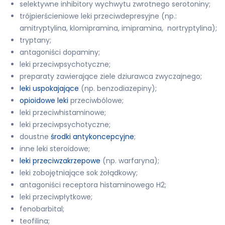
selektywne inhibitory wychwytu zwrotnego serotoniny;
trójpierścieniowe leki przeciwdepresyjne (np.:
amitryptylina, klomipramina, imipramina, nortryptylina);
tryptany;
antagoniści dopaminy;
leki przeciwpsychotyczne;
preparaty zawierające ziele dziurawca zwyczajnego;
leki uspokajające
(np. benzodiazepiny);
opioidowe leki
przeciwbólowe;
leki przeciwhistaminowe;
leki przeciwpsychotyczne;
doustne
środki antykoncepcyjne
;
inne leki steroidowe;
leki przeciwzakrzepowe
(np. warfaryna);
leki zobojętniające sok żołądkowy;
antagoniści receptora histaminowego H2;
leki przeciwpłytkowe;
fenobarbital;
teofilina;