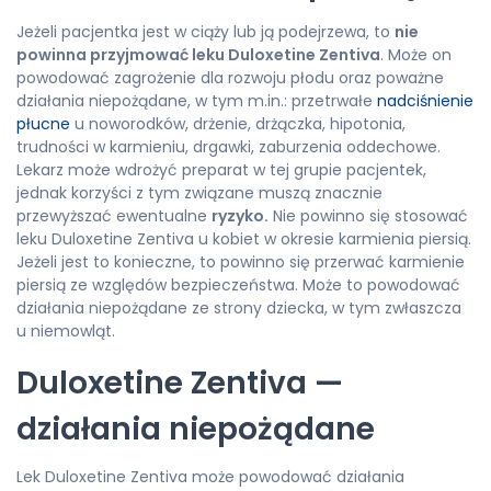
Jeżeli pacjentka jest w ciąży lub ją podejrzewa, to
nie
powinna przyjmować leku Duloxetine Zentiva
. Może on
powodować zagrożenie dla rozwoju płodu oraz poważne
działania niepożądane, w tym m.in.: przetrwałe
nadciśnienie
płucne
u noworodków, drżenie, drżączka, hipotonia,
trudności w karmieniu, drgawki, zaburzenia oddechowe.
Lekarz może wdrożyć preparat w tej grupie pacjentek,
jednak korzyści z tym związane muszą znacznie
przewyższać ewentualne
ryzyko.
Nie powinno się stosować
leku Duloxetine Zentiva u kobiet w okresie karmienia piersią.
Jeżeli jest to konieczne, to powinno się przerwać karmienie
piersią ze względów bezpieczeństwa. Może to powodować
działania niepożądane ze strony dziecka, w tym zwłaszcza
u niemowląt.
Duloxetine Zentiva —
działania niepożądane
Lek Duloxetine Zentiva może powodować działania