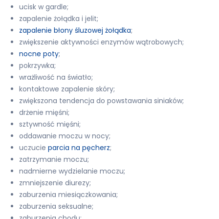
ucisk w gardle;
zapalenie żołądka i jelit;
zapalenie błony śluzowej żołądka
;
zwiększenie aktywności enzymów wątrobowych;
nocne poty
;
pokrzywka;
wrażliwość na światło;
kontaktowe zapalenie skóry;
zwiększona tendencja do powstawania siniaków;
drżenie mięśni;
sztywność mięśni;
oddawanie moczu w nocy;
uczucie
parcia na pęcherz
;
zatrzymanie moczu;
nadmierne wydzielanie moczu;
zmniejszenie diurezy;
zaburzenia miesiączkowania;
zaburzenia seksualne;
zaburzenia chodu;