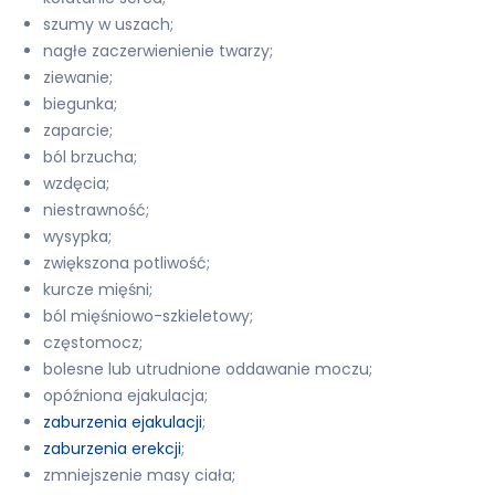
szumy w uszach;
nagłe zaczerwienienie twarzy;
ziewanie;
biegunka;
zaparcie;
ból brzucha;
wzdęcia;
niestrawność;
wysypka;
zwiększona potliwość;
kurcze mięśni;
ból mięśniowo-szkieletowy;
częstomocz;
bolesne lub utrudnione oddawanie moczu;
opóźniona ejakulacja;
zaburzenia ejakulacji
;
zaburzenia erekcji
;
zmniejszenie masy ciała;