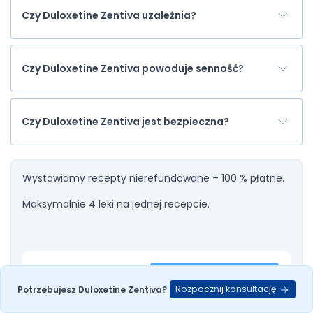
Czy Duloxetine Zentiva uzależnia?
Czy Duloxetine Zentiva powoduje senność?
Czy Duloxetine Zentiva jest bezpieczna?
Wystawiamy recepty nierefundowane – 100 % płatne.
Maksymalnie 4 leki na jednej recepcie.
Dodaj do
Duloxetine
Rozpocznij konsultację
Potrzebujesz Duloxetine Zentiva?
Zentiva
recepty