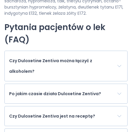
sacharoza, hypromeloza, talk, trietylu cytrynian, octano-
bursztynian hypromelozy, żelatyna, dwutlenek tytanu E171,
indygotyna E132, tlenek żelaza żółty E172.
Pytania pacjentów o lek
(FAQ)
Czy Duloxetine Zentiva można łączyć z
alkoholem?
Po jakim czasie działa Duloxetine Zentiva?
Czy Duloxetine Zentiva jest na receptę?