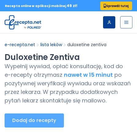
49 zł!
Sprawdź tutaj
Recepta online w aplikacji mobilnej
e-recepta.net
lista leków
duloxetine zentiva
Duloxetine Zentiva
Wypełnij wywiad, opłać konsultację, kod do
e-recepty
otrzymasz
nawet w 15 minut
po
pozytywnej weryfikacji wywiadu oraz wskazań
przez lekarza. W przypadku dodatkowych
pytań lekarz skontaktuje się mailowo.
Dodaj do recepty