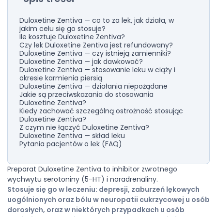
Duloxetine Zentiva — co to za lek, jak działa, w
jakim celu się go stosuje?
Ile kosztuje Duloxetine Zentiva?
Czy lek Duloxetine Zentiva jest refundowany?
Duloxetine Zentiva — czy istnieją zamienniki?
Duloxetine Zentiva — jak dawkować?
Duloxetine Zentiva — stosowanie leku w ciąży i
okresie karmienia piersią
Duloxetine Zentiva — działania niepożądane
Jakie są przeciwskazania do stosowania
Duloxetine Zentiva?
Kiedy zachować szczególną ostrożność stosując
Duloxetine Zentiva?
Z czym nie łączyć Duloxetine Zentiva?
Duloxetine Zentiva — skład leku
Pytania pacjentów o lek (FAQ)
Preparat Duloxetine Zentiva to inhibitor zwrotnego
wychwytu serotoniny (5-HT) i noradrenaliny.
Stosuje się go w leczeniu: depresji, zaburzeń lękowych
uogólnionych oraz bólu w neuropatii cukrzycowej u osób
dorosłych, oraz w niektórych przypadkach u osób