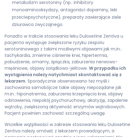
metabolizm serotoniny (np.: inhibitory
monoaminooksydazy, antagoniści dopaminy, leki
przeciwpsychotyczne), preparaty zawierające ziele
dziurawca zwyczajnego.
Ponadto w trakcie stosowania leku Duloxetine Zentiva u
pacjenta występuje zwiększone ryzyku zespołu
serotoninowego z takimi możliwymi objawami jak m.in.:
tachykardia, zmienne ciśnienie krwi, hipertermia,
pobudzenie, omamy, śpiączka, zaburzenia nerwowo-
mięśniowe, objawy żołądkowo-jelitowe.
W przypadku ich
wystąpienia należy natychmiast skontaktować się z
lekarzem
. Sporadycznie obserwowano też myśli i
zachowania samobójcze takie objawy niepożądane jak
m.in.: hiponatremia, zaburzenia krzepnięcia krwi, objawy
odstawienia, niepokój psychoruchowy, akatyzję, zapalenie
wątroby, zwiększoną aktywność enzymów wątrobowych.
Pacjent powinien zachować szczególną uwagę.
Wszelkie wątpliwości w zakresie stosowania leku Duloxetine
Zentiva należy omówić z lekarzem prowadzącym, a