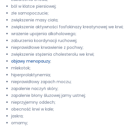
ból w klatce piersiowej;
złe samopoczucie;
zwiększenie masy ciała;
zwiększenie aktywności fosfokinazy kreatynowej we krwi;
wrażenie upojenia alkoholowego;
zaburzenia koordynacji ruchowej;
nieprawidłowe krwawienie z pochwy;
zwiększenie stężenia cholesterolu we krwi;
objawy menopauzy
;
mlekotok;
hiperprolaktynemia;
nieprawidłowy zapach moczu;
zapalenie naczyń skóry;
zapalenie błony śluzowej jamy ustnej;
nieprzyjemny oddech;
obecność krwi w kale;
jaskra;
omamy;