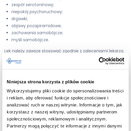
zespół serotoninowy;
niepokój psychoruchowy;
drgawki;
objawy pozapiramidowe;
zachowania samobójcze;
myśli samobójcze.
Lek należy zawsze stosować zgodnie z zaleceniami lekarza.
Odnotowywano także takie działania niepożądane jak m.in.:
Wystawiamy recepty nierefundowane – 100 % płatne.
Niniejsza strona korzysta z plików cookie
Maksymalnie 4 leki na jednej recepcie.
Wykorzystujemy pliki cookie do spersonalizowania treści
i reklam, aby oferować funkcje społecznościowe i
analizować ruch w naszej witrynie. Informacje o tym, jak
korzystasz z naszej witryny, udostępniamy partnerom
Dodaj do
Duloxetine
społecznościowym, reklamowym i analitycznym.
Zentiva
recepty
Partnerzy mogą połączyć te informacje z innymi danymi