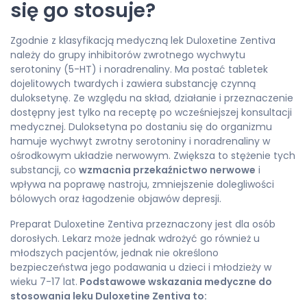
się go stosuje?
Zgodnie z klasyfikacją medyczną lek Duloxetine Zentiva
należy do grupy inhibitorów zwrotnego wychwytu
serotoniny (5-HT) i noradrenaliny. Ma postać tabletek
dojelitowych twardych i zawiera substancję czynną
duloksetynę. Ze względu na skład, działanie i przeznaczenie
dostępny jest tylko na receptę po wcześniejszej konsultacji
medycznej. Duloksetyna po dostaniu się do organizmu
hamuje wychwyt zwrotny serotoniny i noradrenaliny w
ośrodkowym układzie nerwowym. Zwiększa to stężenie tych
substancji, co
wzmacnia przekaźnictwo nerwowe
i
wpływa na poprawę nastroju, zmniejszenie dolegliwości
bólowych oraz łagodzenie objawów depresji.
Preparat Duloxetine Zentiva przeznaczony jest dla osób
dorosłych. Lekarz może jednak wdrożyć go również u
młodszych pacjentów, jednak nie określono
bezpieczeństwa jego podawania u dzieci i młodzieży w
wieku 7-17 lat.
Podstawowe wskazania medyczne do
stosowania leku Duloxetine Zentiva to: