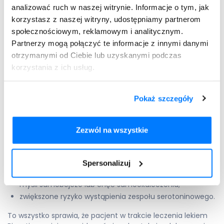
przeszłości);
analizować ruch w naszej witrynie. Informacje o tym, jak
cukrzyca
;
korzystasz z naszej witryny, udostępniamy partnerom
epizody maniakalne;
społecznościowym, reklamowym i analitycznym.
wysypka lub inne reakcje alergiczne;
Partnerzy mogą połączyć te informacje z innymi danymi
zaburzenia czynności wątroby;
otrzymanymi od Ciebie lub uzyskanymi podczas
zaburzenia czynności nerek;
korzystania z ich usług.
choroby serca;
przyjmowanie leków moczopędnych;
Pokaż szczegóły
stosowanie leków wpływających na krzepnięcie krwi;
nietypowe krwawienia;
podwyższone ciśnienie wewnątrzgałkowe;
Zezwól na wszystkie
gorączka, drżenie mięśni, sztywność, zmiana stanu
świadomości (po przyjęciu leku Bioxetin);
ostry lub przewlekły ból, lub inne stany leczone
lekami
Spersonalizuj
opioidowymi
;
myśli samobójcze lub chęć samookaleczenia;
zwiększone ryzyko wystąpienia zespołu serotoninowego.
To wszystko sprawia, że pacjent w trakcie leczenia lekiem