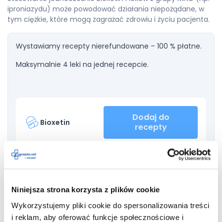
iproniazydu) może powodować działania niepożądane, w
tym ciężkie, które mogą zagrażać zdrowiu i życiu pacjenta.
Wystawiamy recepty nierefundowane – 100 % płatne.
Maksymalnie 4 leki na jednej recepcie.
Dodaj do
Bioxetin
recepty
Ponadto dodatkowe środki ostrożności warto zachować w
sytuacji, gdy u pacjenta występują takie stany lub choroby
Niniejsza strona korzysta z plików cookie
jak:
Wykorzystujemy pliki cookie do spersonalizowania treści
padaczka
lub napady drgawkowe (obecnie lub w
i reklam, aby oferować funkcje społecznościowe i