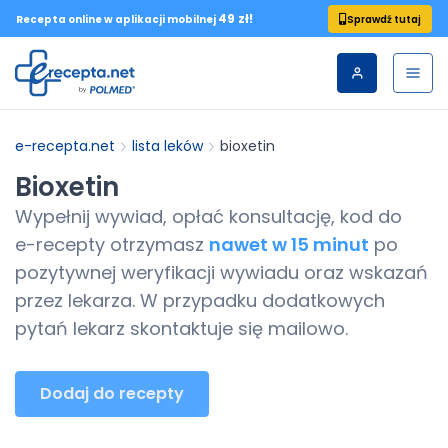
49 zł!
Sprawdź tutaj
Recepta online w aplikacji mobilnej
e-recepta.net
lista leków
bioxetin
Bioxetin
Wypełnij wywiad, opłać konsultację, kod do
e-recepty
otrzymasz
nawet w 15 minut
po
pozytywnej weryfikacji wywiadu oraz wskazań
przez lekarza. W przypadku dodatkowych
pytań lekarz skontaktuje się mailowo.
Dodaj do recepty