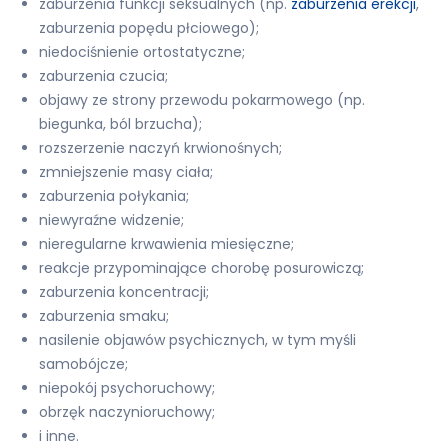
zaburzenia funkcji seksualnych (np.
zaburzenia erekcji
,
zaburzenia popędu płciowego);
niedociśnienie ortostatyczne;
zaburzenia czucia;
objawy ze strony przewodu pokarmowego (np.
biegunka, ból brzucha);
rozszerzenie naczyń krwionośnych;
zmniejszenie masy ciała;
zaburzenia połykania;
niewyraźne widzenie;
nieregularne krwawienia miesięczne;
reakcje przypominające chorobę posurowiczą;
zaburzenia koncentracji;
zaburzenia smaku;
nasilenie objawów psychicznych, w tym myśli
samobójcze;
niepokój psychoruchowy;
obrzęk naczynioruchowy;
i inne.