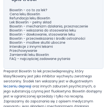
Bioxetin - co to za lek?
Cena leku Bioxetin
Refundacja leku Bioxetin
Lek Bioxetin - pełny skład
Bioxetin - mechanizm działania, przeznaczenie
Bioxetin - wskazania do stosowania leku
Bioxetin - dawkowanie, stosowanie leku
Bioxetin - przeciwskazania i środki ostrożności
Bioxetin - możliwe skutki uboczne
Interakcje z innymi lekami
Przechowywanie
Zamienniki leku Bioxetin
FAQ - najczęściej zadawane pytania
Preparat Bioxetin to lek przeciwdepresyjny, który
klasyfikowany jest jako inhibitor wychwytu zwrotnego
serotoniny. Środek ten wskazany jest w długotrwałym
leczeniu depresji
oraz innych zaburzeń psychicznych, a
jego substancją czynną jest fluoksetyna. Bioxetin dostępny
jest w ograniczonej sprzedaży i tylko na receptę.
Zapraszamy do zapoznania się z opisem medycznym
preparatu, jego składem i mechanizmem działania,