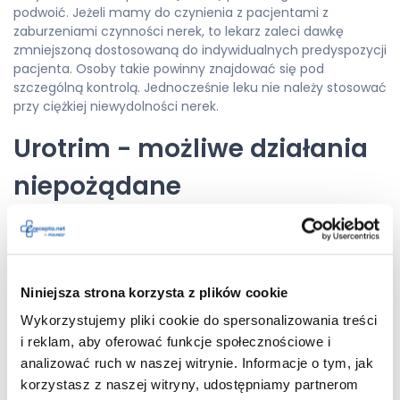
podwoić. Jeżeli mamy do czynienia z pacjentami z
zaburzeniami czynności nerek, to lekarz zaleci dawkę
zmniejszoną dostosowaną do indywidualnych predyspozycji
pacjenta. Osoby takie powinny znajdować się pod
szczególną kontrolą. Jednocześnie leku nie należy stosować
przy ciężkiej niewydolności nerek.
Urotrim - możliwe działania
niepożądane
Podczas przyjmowania leku
Urotrim mogą pojawić się
Niniejsza strona korzysta z plików cookie
skutki uboczne. Nie
Wykorzystujemy pliki cookie do spersonalizowania treści
występują one u każdego
i reklam, aby oferować funkcje społecznościowe i
analizować ruch w naszej witrynie. Informacje o tym, jak
pacjenta. Zależy to od
korzystasz z naszej witryny, udostępniamy partnerom