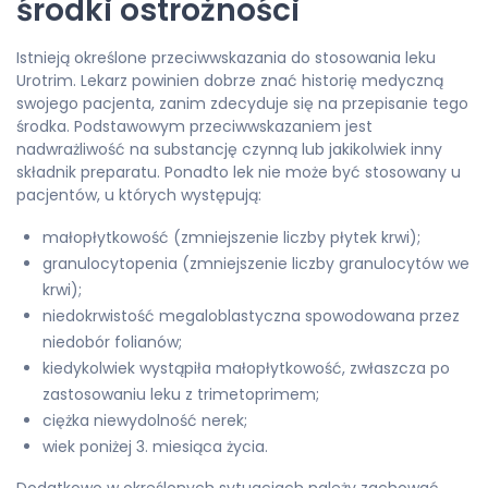
środki ostrożności
Istnieją określone przeciwwskazania do stosowania leku
Urotrim. Lekarz powinien dobrze znać historię medyczną
swojego pacjenta, zanim zdecyduje się na przepisanie tego
środka. Podstawowym przeciwwskazaniem jest
nadwrażliwość na substancję czynną lub jakikolwiek inny
składnik preparatu. Ponadto lek nie może być stosowany u
pacjentów, u których występują:
małopłytkowość (zmniejszenie liczby płytek krwi);
granulocytopenia (zmniejszenie liczby granulocytów we
krwi);
niedokrwistość megaloblastyczna spowodowana przez
niedobór folianów;
kiedykolwiek wystąpiła małopłytkowość, zwłaszcza po
zastosowaniu leku z trimetoprimem;
ciężka niewydolność nerek;
wiek poniżej 3. miesiąca życia.