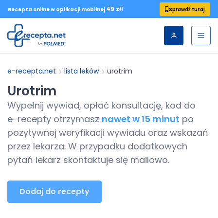
49 zł!
Sprawdź tutaj
Recepta online w aplikacji mobilnej
e-recepta.net
lista leków
urotrim
Urotrim
Wypełnij wywiad, opłać konsultację, kod do
e-recepty
otrzymasz
nawet w 15 minut
po
pozytywnej weryfikacji wywiadu oraz wskazań
przez lekarza. W przypadku dodatkowych
pytań lekarz skontaktuje się mailowo.
Dodaj do recepty