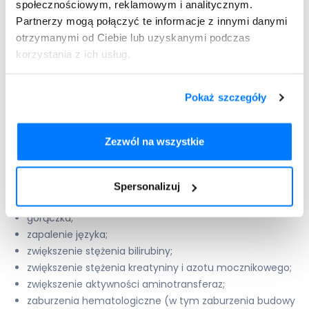
społecznościowym, reklamowym i analitycznym.
indywidualnych
Partnerzy mogą połączyć te informacje z innymi danymi
otrzymanymi od Ciebie lub uzyskanymi podczas
predyspozycji organizmu. Do
korzystania z ich usług.
przykładowych działań
niepożądanych należą:
Pokaż szczegóły
reakcja anafilaktyczna (ciężka reakcja alergiczna, która
Zezwól na wszystkie
wymaga natychmiastowej interwencji lekarskiej);
zapalenie błony naczyniowej oka;
aseptyczne zapalenie opon mózgowo-rdzeniowych;
Spersonalizuj
żółtaczka spowodowana zastojem żółci;
gorączka;
zapalenie języka;
zwiększenie stężenia bilirubiny;
zwiększenie stężenia kreatyniny i azotu mocznikowego;
zwiększenie aktywności aminotransferaz;
zaburzenia hematologiczne (w tym zaburzenia budowy