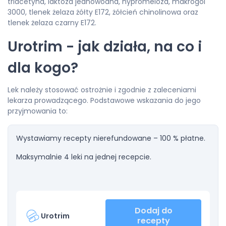
triacetyna, laktoza jednowodna, hypromeloza, makrogol
3000, tlenek żelaza żółty E172, żółcień chinolinowa oraz
tlenek żelaza czarny E172.
Urotrim - jak działa, na co i
dla kogo?
Lek należy stosować ostrożnie i zgodnie z zaleceniami
lekarza prowadzącego. Podstawowe wskazania do jego
przyjmowania to:
Wystawiamy recepty nierefundowane – 100 % płatne.
Maksymalnie 4 leki na jednej recepcie.
Dodaj do
Urotrim
recepty