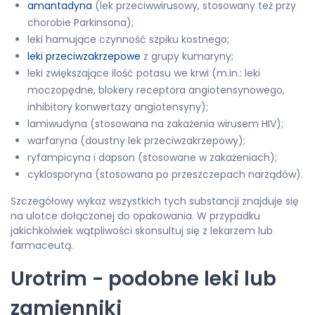
amantadyna
(lek przeciwwirusowy, stosowany też przy
chorobie Parkinsona);
leki hamujące czynność szpiku kostnego;
leki przeciwzakrzepowe
z grupy kumaryny;
leki zwiększające ilość potasu we krwi (m.in.: leki
moczopędne, blokery receptora angiotensynowego,
inhibitory konwertazy angiotensyny);
lamiwudyna (stosowana na zakażenia wirusem HIV);
warfaryna (doustny lek przeciwzakrzepowy);
ryfampicyna i dapson (stosowane w zakażeniach);
cyklosporyna (stosowana po przeszczepach narządów).
Szczegółowy wykaz wszystkich tych substancji znajduje się
na ulotce dołączonej do opakowania. W przypadku
jakichkolwiek wątpliwości skonsultuj się z lekarzem lub
farmaceutą.
Urotrim - podobne leki lub
zamienniki