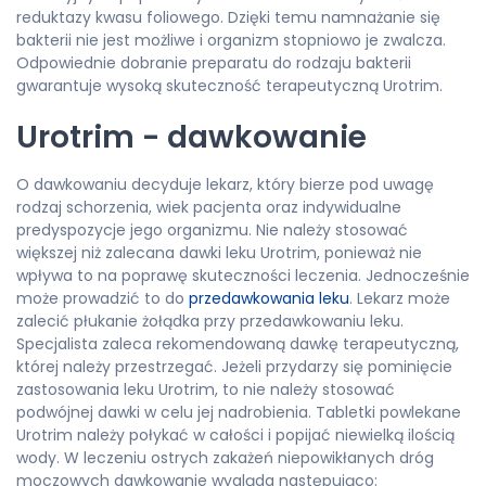
reduktazy kwasu foliowego. Dzięki temu namnażanie się
bakterii nie jest możliwe i organizm stopniowo je zwalcza.
Odpowiednie dobranie preparatu do rodzaju bakterii
gwarantuje wysoką skuteczność terapeutyczną Urotrim.
Urotrim - dawkowanie
O dawkowaniu decyduje lekarz, który bierze pod uwagę
rodzaj schorzenia, wiek pacjenta oraz indywidualne
predyspozycje jego organizmu. Nie należy stosować
większej niż zalecana dawki leku Urotrim, ponieważ nie
wpływa to na poprawę skuteczności leczenia. Jednocześnie
może prowadzić to do
przedawkowania leku
. Lekarz może
zalecić płukanie żołądka przy przedawkowaniu leku.
Specjalista zaleca rekomendowaną dawkę terapeutyczną,
której należy przestrzegać. Jeżeli przydarzy się pominięcie
zastosowania leku Urotrim, to nie należy stosować
podwójnej dawki w celu jej nadrobienia. Tabletki powlekane
Urotrim należy połykać w całości i popijać niewielką ilością
wody. W leczeniu ostrych zakażeń niepowikłanych dróg
moczowych dawkowanie wygląda następująco: