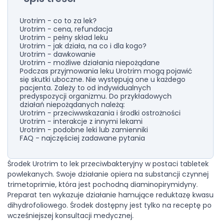
Urotrim - co to za lek?
Urotrim - cena, refundacja
Urotrim - pełny skład leku
Urotrim - jak działa, na co i dla kogo?
Urotrim - dawkowanie
Urotrim - możliwe działania niepożądane
Podczas przyjmowania leku Urotrim mogą pojawić
się skutki uboczne. Nie występują one u każdego
pacjenta. Zależy to od indywidualnych
predyspozycji organizmu. Do przykładowych
działań niepożądanych należą:
Urotrim - przeciwwskazania i środki ostrożności
Urotrim - interakcje z innymi lekami
Urotrim - podobne leki lub zamienniki
FAQ - najczęściej zadawane pytania
Środek Urotrim to lek przeciwbakteryjny w postaci tabletek
powlekanych. Swoje działanie opiera na substancji czynnej
trimetoprimie, która jest pochodną diaminopirymidyny.
Preparat ten wykazuje działanie hamujące reduktazę kwasu
dihydrofoliowego. Środek dostępny jest tylko na receptę po
wcześniejszej konsultacji medycznej.