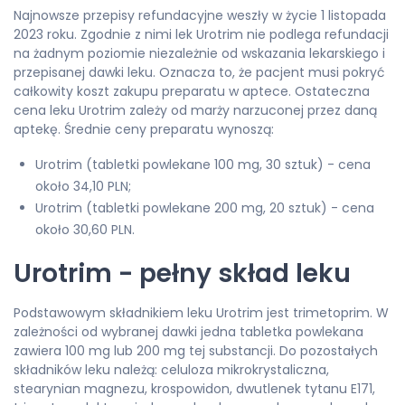
Najnowsze przepisy refundacyjne weszły w życie 1 listopada
2023 roku. Zgodnie z nimi lek Urotrim nie podlega refundacji
na żadnym poziomie niezależnie od wskazania lekarskiego i
przepisanej dawki leku. Oznacza to, że pacjent musi pokryć
całkowity koszt zakupu preparatu w aptece. Ostateczna
cena leku Urotrim zależy od marży narzuconej przez daną
aptekę. Średnie ceny preparatu wynoszą:
Urotrim (tabletki powlekane 100 mg, 30 sztuk) - cena
około 34,10 PLN;
Urotrim (tabletki powlekane 200 mg, 20 sztuk) - cena
około 30,60 PLN.
Urotrim - pełny skład leku
Podstawowym składnikiem leku Urotrim jest trimetoprim. W
zależności od wybranej dawki jedna tabletka powlekana
zawiera 100 mg lub 200 mg tej substancji. Do pozostałych
składników leku należą: celuloza mikrokrystaliczna,
stearynian magnezu, krospowidon, dwutlenek tytanu E171,