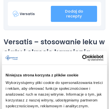
Dodaj do
Versatis
recepty
Versatis – stosowanie leku w
ciąży i okresie karmienia
piersią
Nie należy stosować plastrów Versatis u kobiet w
ciąży
,
Niniejsza strona korzysta z plików cookie
podejrzewających ciążę lub planujących dziecko. Lekarz
Wykorzystujemy pliki cookie do spersonalizowania treści
może go przepisać w tej grupie pacjentek, jednak tylko
wtedy, gdy korzyści z tym związane znacznie przewyższają
i reklam, aby oferować funkcje społecznościowe i
ewentualne ryzyko.
analizować ruch w naszej witrynie. Informacje o tym, jak
korzystasz z naszej witryny, udostępniamy partnerom
Należy skonsultować z lekarzem możliwość stosowania leku
społecznościowym, reklamowym i analitycznym.
Versatis u kobiet w okresie
karmienia piersią
. Do mleka