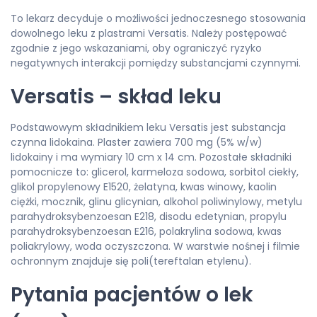
To lekarz decyduje o możliwości jednoczesnego stosowania
dowolnego leku z plastrami Versatis. Należy postępować
zgodnie z jego wskazaniami, oby ograniczyć ryzyko
negatywnych interakcji pomiędzy substancjami czynnymi.
Versatis – skład leku
Podstawowym składnikiem leku Versatis jest substancja
czynna lidokaina. Plaster zawiera 700 mg (5% w/w)
lidokainy i ma wymiary 10 cm x 14 cm. Pozostałe składniki
pomocnicze to: glicerol, karmeloza sodowa, sorbitol ciekły,
glikol propylenowy E1520, żelatyna, kwas winowy, kaolin
ciężki, mocznik, glinu glicynian, alkohol poliwinylowy, metylu
parahydroksybenzoesan E218, disodu edetynian, propylu
parahydroksybenzoesan E216, polakrylina sodowa, kwas
poliakrylowy, woda oczyszczona. W warstwie nośnej i filmie
ochronnym znajduje się poli(tereftalan etylenu).
Pytania pacjentów o lek