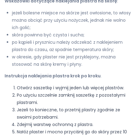
Wskazówki dotyczące naklejania plastra na skórę
:
jeżeli bolesne miejsce na skórze jest owłosione, to włosy
można obciąć przy użyciu nożyczek, jednak nie wolno
ich golić;
skóra powinna być czysta i sucha;
po kąpieli i prysznicu należy odczekać z naklejeniem
plastra do czasu, aż spadnie temperatura skóry;
w okresie, gdy plaster nie jest przyklejony, można
stosować na skórę kremy i płyny.
Instrukcja naklejania plastra krok po kroku
.
Otwórz saszetkę i wyjmij jeden lub więcej plastrów.
Po użyciu szczelnie zamknij saszetkę z pozostałymi
plastrami.
Jeżeli to konieczne, to przetnij plastry zgodnie ze
swoimi potrzebami.
Zdejmij warstwę ochronną z plastra.
Nałóż plaster i mocno przyciśnij go do skóry przez 10