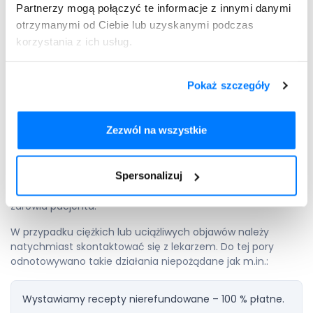
Partnerzy mogą połączyć te informacje z innymi danymi
matki mogą przenikać tylko bardzo niewielkie ilości
substancji czynnej, które nie powinny wywoływać
otrzymanymi od Ciebie lub uzyskanymi podczas
negatywnego wpływu na karmionego dziecka. Zawsze
korzystania z ich usług.
należy zachować ostrożność.
Versatis – działania
Pokaż szczegóły
niepożądane
Zezwól na wszystkie
U pacjentów stosujących plastry Versatis mogą
występować działania niepożądane, jednak nie dotyczy to
Spersonalizuj
każdego przypadku. Rodzaj i nasilenie skutków ubocznych
zależą od indywidualnych predyspozycji organizmu i stanu
zdrowia pacjenta.
W przypadku ciężkich lub uciążliwych objawów należy
natychmiast skontaktować się z lekarzem. Do tej pory
odnotowywano takie działania niepożądane jak m.in.:
Wystawiamy recepty nierefundowane – 100 % płatne.