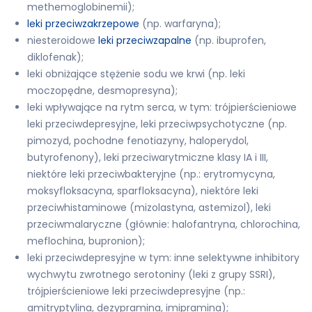
methemoglobinemii);
leki przeciwzakrzepowe
(np. warfaryna);
niesteroidowe
leki przeciwzapalne
(np. ibuprofen,
diklofenak);
leki obniżające stężenie sodu we krwi (np. leki
moczopędne, desmopresyna);
leki wpływające na rytm serca, w tym: trójpierścieniowe
leki przeciwdepresyjne, leki przeciwpsychotyczne (np.
pimozyd, pochodne fenotiazyny, haloperydol,
butyrofenony), leki przeciwarytmiczne klasy IA i III,
niektóre leki przeciwbakteryjne (np.: erytromycyna,
moksyfloksacyna, sparfloksacyna), niektóre leki
przeciwhistaminowe (mizolastyna, astemizol), leki
przeciwmalaryczne (głównie: halofantryna, chlorochina,
meflochina, bupronion);
leki przeciwdepresyjne w tym: inne selektywne inhibitory
wychwytu zwrotnego serotoniny (leki z grupy SSRI),
trójpierścieniowe leki przeciwdepresyjne (np.:
amitryptylina, dezypramina, imipramina);