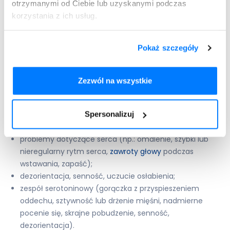
otrzymanymi od Ciebie lub uzyskanymi podczas
myśli samobójcze, myśli o samookaleczeniu się,
korzystania z ich usług.
zachowania samobójcze;
zaczerwienienie skóry, różne reakcje skórne, złuszczanie,
Pokaż szczegóły
pęcherze;
uczucie niepokoju, akatyzja (uczucie silnego niepokoju,
rozdrażnienia, lęku, pobudzenie ruchowe);
Zezwól na wszystkie
wysypka, objawy uczulenia, swędzenie, obrzęk warg,
języka, świszczący oddech,
duszność
;
drażliwość lub silne pobudzenie;
Spersonalizuj
przedłużająca się lub bolesna erekcja;
problemy dotyczące serca (np.: omdlenie, szybki lub
nieregularny rytm serca,
zawroty głowy
podczas
wstawania, zapaść);
dezorientacja, senność, uczucie osłabienia;
zespół serotoninowy (gorączka z przyspieszeniem
oddechu, sztywność lub drżenie mięśni, nadmierne
pocenie się, skrajne pobudzenie, senność,
dezorientacja).