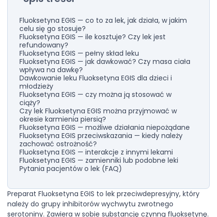
Fluoksetyna EGIS — co to za lek, jak działa, w jakim
celu się go stosuje?
Fluoksetyna EGIS — ile kosztuje? Czy lek jest
refundowany?
Fluoksetyna EGIS — pełny skład leku
Fluoksetyna EGIS — jak dawkować? Czy masa ciała
wpływa na dawkę?
Dawkowanie leku Fluoksetyna EGIS dla dzieci i
młodzieży
Fluoksetyna EGIS — czy można ją stosować w
ciąży?
Czy lek Fluoksetyna EGIS można przyjmować w
okresie karmienia piersią?
Fluoksetyna EGIS — możliwe działania niepożądane
Fluoksetyna EGIS przeciwskazania — kiedy należy
zachować ostrożność?
Fluoksetyna EGIS — interakcje z innymi lekami
Fluoksetyna EGIS — zamienniki lub podobne leki
Pytania pacjentów o lek (FAQ)
Preparat Fluoksetyna EGIS to lek przeciwdepresyjny, który
należy do grupy inhibitorów wychwytu zwrotnego
serotoniny. Zawiera w sobie substancję czynną fluoksetynę.