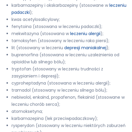
karbamazepiny i okskarbazepiny (stosowane w
leczeniu
padaczki
);
kwas acetylosalicylowy;
fenytoina (stosowana w leczeniu padaczki);
mekwitazyna (stosowana w
leczeniu alergii
);
tamoksyfen (stosowany w leczeniu raka piersi);
lit (stosowany w leczeniu
depresji maniakalnej
);
buprenorfina (stosowana w leczeniu uzależnienia od
opioidów lub silnego bólu);
tryptofan (stosowany w leczeniu trudności z
zasypianiem i depresji);
cyproheptadyna (stosowana w leczeniu alergii);
tramadol (stosowany w leczeniu silnego bólu);
nebiwolol, enkaind, propafenon, flekainid (stosowane w
leczeniu chorób serca);
atomoksetyna;
karbamazepina (lek przeciwpadaczkowy);
rysperydon (stosowany w leczeniu niektórych zaburzeń