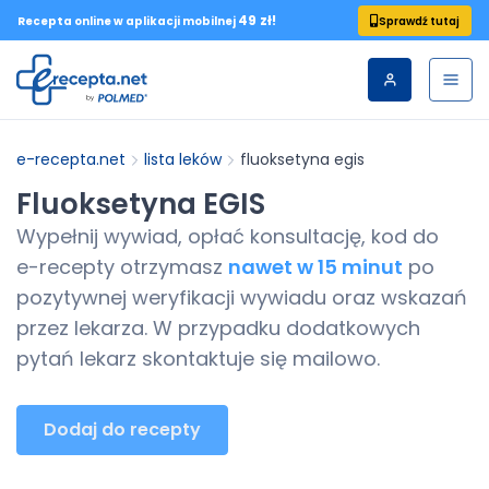
49 zł!
Sprawdź tutaj
Recepta online w aplikacji mobilnej
e-recepta.net
lista leków
fluoksetyna egis
Fluoksetyna EGIS
Wypełnij wywiad, opłać konsultację, kod do
e-recepty
otrzymasz
nawet w 15 minut
po
pozytywnej weryfikacji wywiadu oraz wskazań
przez lekarza. W przypadku dodatkowych
pytań lekarz skontaktuje się mailowo.
Dodaj do recepty