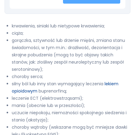
krwawienia, siniaki lub nietypowe krwawienia;
ciąża;
gorączka, sztywność lub drżenie mięśni, zmiana stanu
świadomości, w tym m.in.: drażliwość, dezorientacja i
skrajne pobudzenia (mogą to być objawy takich
stanów, jak: złośliwy zespół neuroleptyczny lub zespół
serotoninowy);
choroby serca;
silny ból lub inny stan wymagający leczenia
lekiem
opioidowym
buprenorfiną;
leczenie ECT (elektrowstrząsami);
mania (obecnie lub w przeszłości);
uczucie niepokoju, niemożności spokojnego siedzenia i
stania (akatyzja);
choroby wątroby (wskazane mogą być mniejsze dawki
leku Fluoksetyna EGIS);