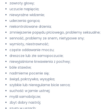
zawroty głowy;
uczucie napięcia;
niewyraźne widzenie;
uderzenia gorąca;
niekontrolowane drżenia;
zmniejszenie popędu płciowego, problemy seksualne;
senność, problemy ze snem, nietypowe sny;
wymioty, niestrawność;
częste oddawanie moczu;
dreszcze lub złe samopoczucie;
niewyjaśnione krwawienia z pochwy;
bóle stawów;
nadmierne pocenie się;
świąd, pokrzywka, wysypka;
szybkie lub nieregularne bicie serca;
suchość w jamie ustnej;
myśli samobójcze;
zbyt dobry nastrój;
szum w uszach;