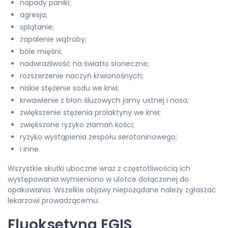
napady paniki;
agresja;
splątanie;
zapalenie wątroby;
bóle mięśni;
nadwrażliwość na światło słoneczne;
rozszerzenie naczyń krwionośnych;
niskie stężenie sodu we krwi;
krwawienie z błon śluzowych jamy ustnej i nosa;
zwiększenie stężenia prolaktyny we krwi;
zwiększone ryzyko złamań kości;
ryzyko wystąpienia zespołu serotoninowego;
i inne.
Wszystkie skutki uboczne wraz z częstotliwością ich
występowania wymieniono w ulotce dołączonej do
opakowania. Wszelkie objawy niepożądane należy zgłaszać
lekarzowi prowadzącemu.
Fluoksetyna EGIS