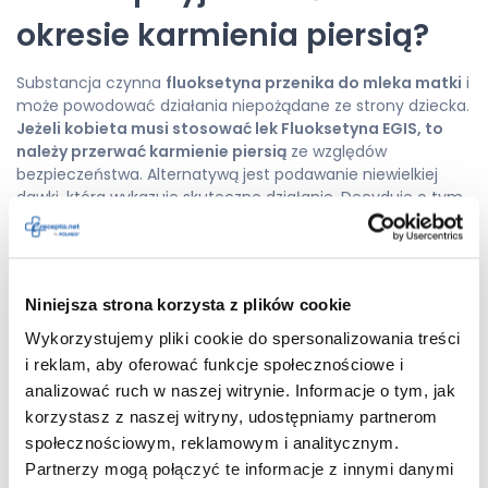
okresie karmienia piersią?
Substancja czynna
fluoksetyna przenika do mleka matki
i
może powodować działania niepożądane ze strony dziecka.
Jeżeli kobieta musi stosować lek Fluoksetyna EGIS, to
należy przerwać karmienie piersią
ze względów
bezpieczeństwa. Alternatywą jest podawanie niewielkiej
dawki, która wykazuje skuteczne działanie. Decyduje o tym
lekarz.
Fluoksetyna EGIS — możliwe
Niniejsza strona korzysta z plików cookie
działania niepożądane
Wykorzystujemy pliki cookie do spersonalizowania treści
U pacjentów leczonych fluoksetyną mogą pojawiać się
i reklam, aby oferować funkcje społecznościowe i
skutki uboczne. Nie dotyczy to każdego pacjenta. Rodzaj i
analizować ruch w naszej witrynie. Informacje o tym, jak
nasilenie działań niepożądanych zależą od indywidualnych
korzystasz z naszej witryny, udostępniamy partnerom
predyspozycji organizmu.
Należy natychmiast przerwać
społecznościowym, reklamowym i analitycznym.
przyjmowanie kapsułek i skontaktować się z lekarzem,
Partnerzy mogą połączyć te informacje z innymi danymi
jeżeli wystąpią: