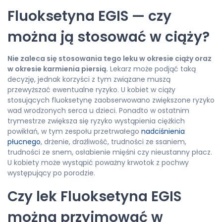
Fluoksetyna EGIS — czy
można ją stosować w ciąży?
Nie zaleca się stosowania tego leku w okresie ciąży oraz
w okresie karmienia piersią.
Lekarz może podjąć taką
decyzję, jednak korzyści z tym związane muszą
przewyższać ewentualne ryzyko. U kobiet w ciąży
stosujących fluoksetynę zaobserwowano zwiększone ryzyko
wad wrodzonych serca u dzieci. Ponadto w ostatnim
trymestrze zwiększa się ryzyko wystąpienia ciężkich
powikłań, w tym zespołu przetrwałego
nadciśnienia
płucnego
, drżenie, drażliwość, trudności ze ssaniem,
trudności ze snem, osłabienie mięśni czy nieustanny płacz.
U kobiety może wystąpić poważny krwotok z pochwy
występujący po porodzie.
Czy lek Fluoksetyna EGIS
można przyjmować w