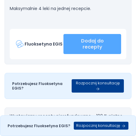
Maksymalnie 4 leki na jednej recepcie.
Dodaj do
Fluoksetyna EGIS
recepty
Rozpocznij konsultację
Potrzebujesz Fluoksetyna
EGIS?
Wystawiamy recepty nierefundowane – 100 % płatne.
Rozpocznij konsultację
Potrzebujesz Fluoksetyna EGIS?
Maksymalnie 4 leki na jednej recepcie.