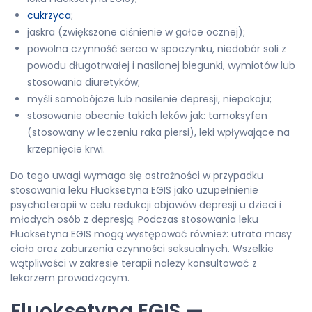
cukrzyca
;
jaskra (zwiększone ciśnienie w gałce ocznej);
powolna czynność serca w spoczynku, niedobór soli z
powodu długotrwałej i nasilonej biegunki, wymiotów lub
stosowania diuretyków;
myśli samobójcze lub nasilenie depresji, niepokoju;
stosowanie obecnie takich leków jak: tamoksyfen
(stosowany w leczeniu raka piersi), leki wpływające na
krzepnięcie krwi.
Do tego uwagi wymaga się ostrożności w przypadku
stosowania leku Fluoksetyna EGIS jako uzupełnienie
psychoterapii w celu redukcji objawów depresji u dzieci i
młodych osób z depresją. Podczas stosowania leku
Fluoksetyna EGIS mogą występować również: utrata masy
ciała oraz zaburzenia czynności seksualnych. Wszelkie
wątpliwości w zakresie terapii należy konsultować z
lekarzem prowadzącym.
Fluoksetyna EGIS —