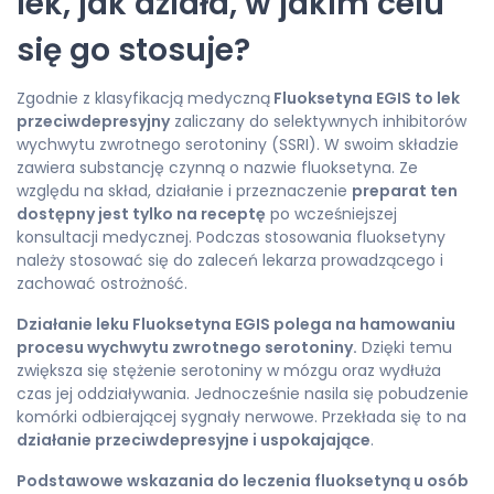
lek, jak działa, w jakim celu
się go stosuje?
Zgodnie z klasyfikacją medyczną
Fluoksetyna EGIS to lek
przeciwdepresyjny
zaliczany do selektywnych inhibitorów
wychwytu zwrotnego serotoniny (SSRI). W swoim składzie
zawiera substancję czynną o nazwie fluoksetyna. Ze
względu na skład, działanie i przeznaczenie
preparat ten
dostępny jest tylko na receptę
po wcześniejszej
konsultacji medycznej. Podczas stosowania fluoksetyny
należy stosować się do zaleceń lekarza prowadzącego i
zachować ostrożność.
Działanie leku Fluoksetyna EGIS polega na hamowaniu
procesu wychwytu zwrotnego serotoniny.
Dzięki temu
zwiększa się stężenie serotoniny w mózgu oraz wydłuża
czas jej oddziaływania. Jednocześnie nasila się pobudzenie
komórki odbierającej sygnały nerwowe. Przekłada się to na
działanie przeciwdepresyjne i uspokajające
.
Podstawowe wskazania do leczenia fluoksetyną u osób