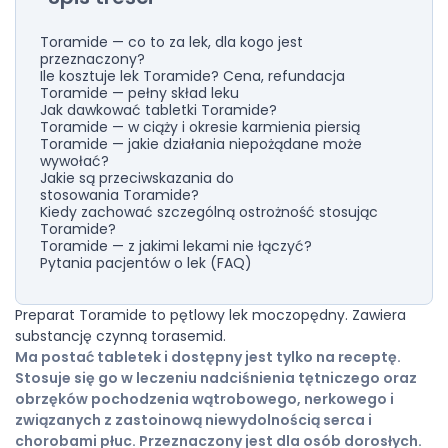
Toramide — co to za lek, dla kogo jest
przeznaczony?
Ile kosztuje lek Toramide? Cena, refundacja
Toramide — pełny skład leku
Jak dawkować tabletki Toramide?
Toramide — w ciąży i okresie karmienia piersią
Toramide — jakie działania niepożądane może
wywołać?
Jakie są przeciwskazania do
stosowania Toramide?
Kiedy zachować szczególną ostrożność stosując
Toramide?
Toramide — z jakimi lekami nie łączyć?
Pytania pacjentów o lek (FAQ)
Preparat Toramide to pętlowy lek moczopędny. Zawiera
substancję czynną torasemid.
Ma postać tabletek i dostępny jest tylko na receptę.
Stosuje się go w leczeniu nadciśnienia tętniczego oraz
obrzęków pochodzenia wątrobowego, nerkowego i
związanych z zastoinową niewydolnością serca i
chorobami płuc. Przeznaczony jest dla osób dorosłych.