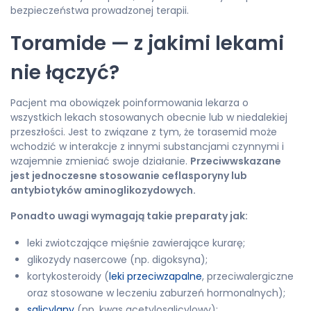
bezpieczeństwa prowadzonej terapii.
Toramide — z jakimi lekami
nie łączyć?
Pacjent ma obowiązek poinformowania lekarza o
wszystkich lekach stosowanych obecnie lub w niedalekiej
przeszłości. Jest to związane z tym, że torasemid może
wchodzić w interakcje z innymi substancjami czynnymi i
wzajemnie zmieniać swoje działanie.
Przeciwwskazane
jest jednoczesne stosowanie ceflasporyny lub
antybiotyków aminoglikozydowych.
Ponadto uwagi wymagają takie preparaty jak:
leki zwiotczające mięśnie zawierające kurarę;
glikozydy nasercowe (np. digoksyna);
kortykosteroidy (
leki przeciwzapalne
, przeciwalergiczne
oraz stosowane w leczeniu zaburzeń hormonalnych);
salicylany
(np. kwas acetylosalicylowy);