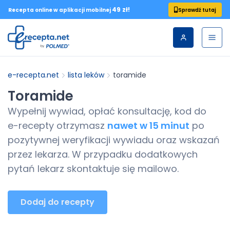
49 zł!
Sprawdź tutaj
Recepta online w aplikacji mobilnej
e-recepta.net
lista leków
toramide
Toramide
Wypełnij wywiad, opłać konsultację, kod do
e-recepty
otrzymasz
nawet w 15 minut
po
pozytywnej weryfikacji wywiadu oraz wskazań
przez lekarza. W przypadku dodatkowych
pytań lekarz skontaktuje się mailowo.
Dodaj do recepty