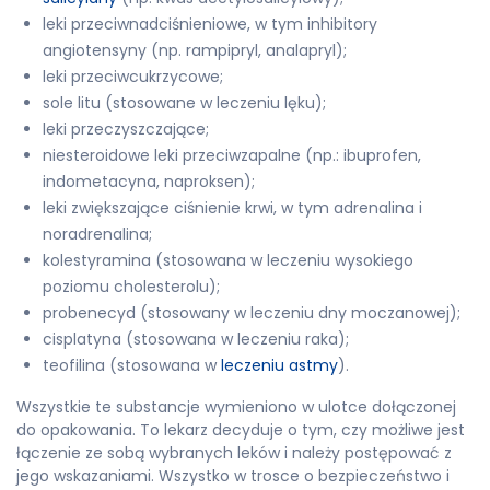
leki przeciwnadciśnieniowe, w tym inhibitory
angiotensyny (np. rampipryl, analapryl);
leki przeciwcukrzycowe;
sole litu (stosowane w leczeniu lęku);
leki przeczyszczające;
niesteroidowe leki przeciwzapalne (np.: ibuprofen,
indometacyna, naproksen);
leki zwiększające ciśnienie krwi, w tym adrenalina i
noradrenalina;
kolestyramina (stosowana w leczeniu wysokiego
poziomu cholesterolu);
probenecyd (stosowany w leczeniu dny moczanowej);
cisplatyna (stosowana w leczeniu raka);
teofilina (stosowana w
leczeniu astmy
).
Wszystkie te substancje wymieniono w ulotce dołączonej
do opakowania. To lekarz decyduje o tym, czy możliwe jest
łączenie ze sobą wybranych leków i należy postępować z
jego wskazaniami. Wszystko w trosce o bezpieczeństwo i