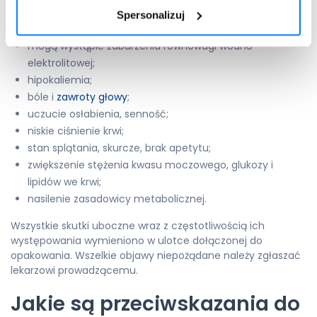
reakcje alergiczne (np. nadwrażliwość na światło,
Spersonalizuj
wysypka, świąd);
mogą wystąpić zaburzenia równowagi wodno-
elektrolitowej;
hipokaliemia;
bóle i
zawroty głowy
;
uczucie osłabienia, senność;
niskie ciśnienie krwi;
stan splątania, skurcze, brak apetytu;
zwiększenie stężenia kwasu moczowego, glukozy i
lipidów we krwi;
nasilenie zasadowicy metabolicznej.
Wszystkie skutki uboczne wraz z częstotliwością ich
występowania wymieniono w ulotce dołączonej do
opakowania. Wszelkie objawy niepożądane należy zgłaszać
lekarzowi prowadzącemu.
Jakie są przeciwskazania do