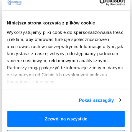
Niniejsza strona korzysta z plików cookie
zapalenie trzustki;
zaburzenia żołądkowo-jelitowe;
Wykorzystujemy pliki cookie do spersonalizowania treści
szum w uszach lub utrata słuchu;
i reklam, aby oferować funkcje społecznościowe i
zaburzenia wzroku;
analizować ruch w naszej witrynie. Informacje o tym, jak
parestezje kończyn
(zaburzenia czucia);
korzystasz z naszej witryny, udostępniamy partnerom
zwiększenie stężenia mocznika i kreatyniny w osoczu;
społecznościowym, reklamowym i analitycznym.
zmniejszenie liczby erytrocytów (czerwonych krwinek);
Partnerzy mogą połączyć te informacje z innymi danymi
zmniejszenie liczby leukocytów (białych krwinek);
otrzymanymi od Ciebie lub uzyskanymi podczas
zmniejszenie liczby płytek we krwi obwodowej;
korzystania z ich usług.
suchość w jamie ustnej;
zwiększenie aktywności niektórych enzymów
Pokaż szczegóły
wątrobowych, np. gamma-
glutamylotransferazy (GGT);
powikłania zakrzepowo-zatorowe oraz zaburzenia
Zezwól na wszystkie
krążenia związane z zagęszczeniem krwi;
zastój moczu;