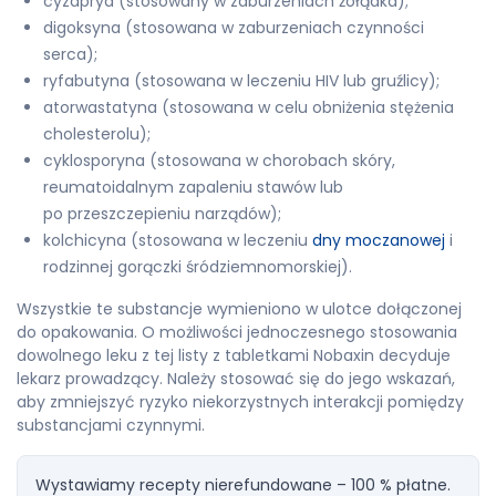
cyzapryd (stosowany w zaburzeniach żołądka);
digoksyna (stosowana w zaburzeniach czynności
serca);
ryfabutyna (stosowana w leczeniu HIV lub gruźlicy);
atorwastatyna (stosowana w celu obniżenia stężenia
cholesterolu);
cyklosporyna (stosowana w chorobach skóry,
reumatoidalnym zapaleniu stawów lub
po przeszczepieniu narządów);
kolchicyna (stosowana w leczeniu
dny moczanowej
i
rodzinnej gorączki śródziemnomorskiej).
Wszystkie te substancje wymieniono w ulotce dołączonej
do opakowania. O możliwości jednoczesnego stosowania
dowolnego leku z tej listy z tabletkami Nobaxin decyduje
lekarz prowadzący. Należy stosować się do jego wskazań,
aby zmniejszyć ryzyko niekorzystnych interakcji pomiędzy
substancjami czynnymi.
Wystawiamy recepty nierefundowane – 100 % płatne.