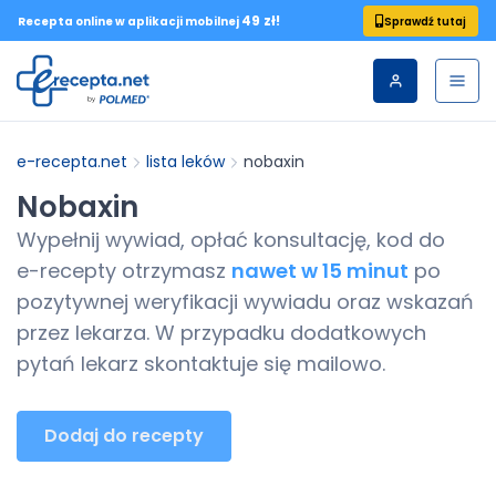
49 zł!
Sprawdź tutaj
Recepta online w aplikacji mobilnej
e-recepta.net
lista leków
nobaxin
Nobaxin
Wypełnij wywiad, opłać konsultację, kod do
e-recepty
otrzymasz
nawet w 15 minut
po
pozytywnej weryfikacji wywiadu oraz wskazań
przez lekarza. W przypadku dodatkowych
pytań lekarz skontaktuje się mailowo.
Dodaj do recepty