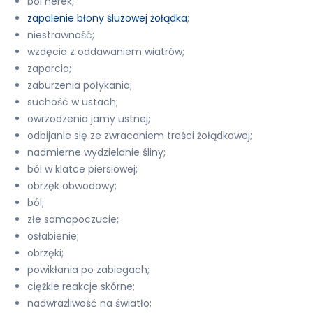
ból nerek;
zapalenie błony śluzowej żołądka
;
niestrawność;
wzdęcia z oddawaniem wiatrów;
zaparcia;
zaburzenia połykania;
suchość w ustach;
owrzodzenia jamy ustnej;
odbijanie się ze zwracaniem treści żołądkowej;
nadmierne wydzielanie śliny;
ból w klatce piersiowej;
obrzęk obwodowy;
ból;
złe samopoczucie;
osłabienie;
obrzęki;
powikłania po zabiegach;
ciężkie reakcje skórne;
nadwrażliwość na światło;