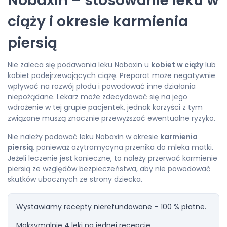
Nobaxin – stosowanie leku w
ciąży i okresie karmienia
piersią
Nie zaleca się podawania leku Nobaxin u
kobiet w ciąży
lub
kobiet podejrzewających ciążę. Preparat może negatywnie
wpływać na rozwój płodu i powodować inne działania
niepożądane. Lekarz może zdecydować się na jego
wdrożenie w tej grupie pacjentek, jednak korzyści z tym
związane muszą znacznie przewyższać ewentualne ryzyko.
Nie należy podawać leku Nobaxin w okresie
karmienia
piersią
, ponieważ azytromycyna przenika do mleka matki.
Jeżeli leczenie jest konieczne, to należy przerwać karmienie
piersią ze względów bezpieczeństwa, aby nie powodować
skutków ubocznych ze strony dziecka.
Wystawiamy recepty nierefundowane – 100 % płatne.
Maksymalnie 4 leki na jednej recepcie.