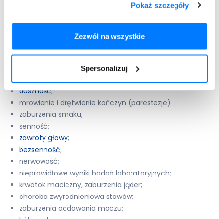
Pokaż szczegóły
utrata apetytu;
zaburzenia równowagi;
zaburzenia ucha;
Zezwól na wszystkie
zaburzenia widzenia;
uderzenia gorąca;
kołatanie serca;
Spersonalizuj
krwawienie z nosa;
duszność
;
mrowienie i drętwienie kończyn (parestezje)
zaburzenia smaku;
senność;
zawroty głowy
;
bezsenność
;
nerwowość;
nieprawidłowe wyniki badań laboratoryjnych;
krwotok maciczny, zaburzenia jąder;
choroba zwyrodnieniowa stawów;
zaburzenia oddawania moczu;