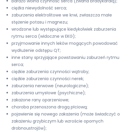
bardzo wolna czynność serca (zwana bradykardią);
ciężka niewydolność serca;
zaburzenia elektrolitowe we krwi, zwłaszcza małe
stężenie potasu i magnezu;
wrodzone lub występujące kiedykolwiek zaburzenia
rytmu serca (widoczne w EKG);
przyjmowanie innych leków mogących powodować
wydłużenie odstępu QT;
inne stany sprzyjające powstawaniu zaburzeń rytmu
serca;
ciężkie zaburzenia czynności wątroby;
ciężkie zaburzenia czynności nerek;
zaburzenia nerwowe (neurologiczne);
zaburzenia umysłowe (psychiczne);
zakażone rany oparzeniowe;
choroba przenoszona drogą płciową;
pojawienie się nowego zakażenia (może świadczyć o
zakażeniu grzybiczym lub wzroście opornych
drobnoustrojów);