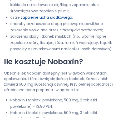
lekkie do umiarkowanie ciężkiego zapalenia płuc,
śródmiąższowe zapalenie płuc);
ostre
zapalenie ucha środkowego
;
choroby przenoszone drogą płciową: niepowikłane
zakażenia wywołane przez
Chlamydia trachomatis
;
zakażenia skóry i tkanek miękkich (np.: wtórne ropne
zapalenie skóry, liszajec, róża, rumień wędrujący, trądzik
pospolity o umiarkowanym nasileniu u osób dorosłych).
Ile kosztuje Nobaxin?
Obecnie lek Nobaxin dostępny jest w dwóch wariantach
opakowania, które różnią się ilością tabletek. Każda z nich
zawiera 500 mg substancji czynnej. Przy pełnej odpłatności
uśredniona cena preparatu w aptece to:
Nobaxin (tabletki powlekane, 500 mg, 2 tabletki
powlekane) - 13,90 PLN:
Nobaxin (tabletki powlekane, 500 mg, 3 tabletki