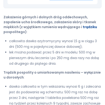
Zakażenia górnych i dolnych dróg oddechowych,
zapalenie ucha środkowego, zakażenia skóry i tkanek
miękkich (z wyjątkiem rumienia wędrującego i
trądziku
pospolitego)
:
całkowita dawka azytromycyny wynosi 1,5 g w ciągu 3
dni (500 mg w pojedynczej dawce dobowej);
lek można podawać przez 5 dni w modelu: 500 mg w
pierwszym dniu leczenia i po 250 mg dwa razy na dobę
od drugiego do piątego dnia.
Trądzik pospolity o umiarkowanym nasileniu – wyłącznie
u dorosłych
:
dawka całkowita w tym wskazaniu wynosi 6 g i zalecana
jest do podawania wg schematu: 500 mg raz na dobę
przez 3 dni, następnie 1 tabletka powlekana 500 mg raz
na tydzień przez kolejnych 9 tygodni, zawsze zachowuje