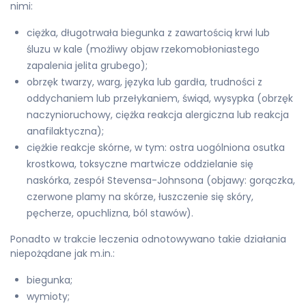
nimi:
ciężka, długotrwała biegunka z zawartością krwi lub
śluzu w kale (możliwy objaw rzekomobłoniastego
zapalenia jelita grubego);
obrzęk twarzy, warg, języka lub gardła, trudności z
oddychaniem lub przełykaniem, świąd, wysypka (obrzęk
naczynioruchowy, ciężka reakcja alergiczna lub reakcja
anafilaktyczna);
ciężkie reakcje skórne, w tym: ostra uogólniona osutka
krostkowa, toksyczne martwicze oddzielanie się
naskórka, zespół Stevensa-Johnsona (objawy: gorączka,
czerwone plamy na skórze, łuszczenie się skóry,
pęcherze, opuchlizna, ból stawów).
Ponadto w trakcie leczenia odnotowywano takie działania
niepożądane jak m.in.:
biegunka;
wymioty;