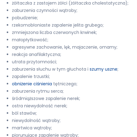
żółtaczka z zastojem żółci (żółtaczka cholestatyczna);
zaburzenia czynności wątroby;
pobudzenie;
rzekomobłoniaste zapalenie jelita grubego;
zmniejszona liczba czerwonych krwinek;
małopłytkowość;
agresywne zachowanie, lęk, majaczenie, omamy;
reakcja anafilaktyczna;
utrata przytomności;
zaburzenia słuchu w tym głuchota i
szumy uszne
;
zapalenie trzustki;
obniżenie ciśnienia
tętniczego;
zaburzenia rytmu serca;
śródmiąższowe zapalenie nerek;
ostra niewydolność nerek;
ból stawów;
niewydolność wątroby;
martwica wątroby;
piorunujące zapalenie wątroby;