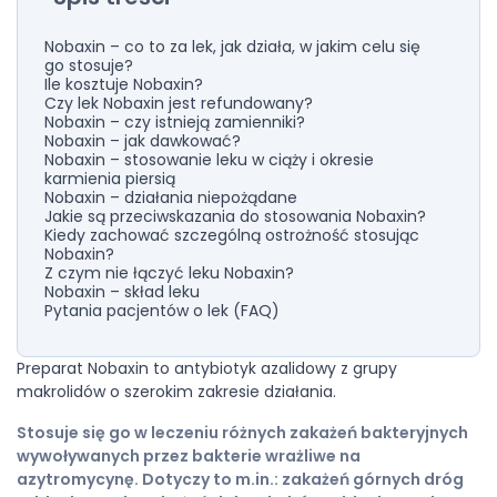
Nobaxin – co to za lek, jak działa, w jakim celu się
go stosuje?
Ile kosztuje Nobaxin?
Czy lek Nobaxin jest refundowany?
Nobaxin – czy istnieją zamienniki?
Nobaxin – jak dawkować?
Nobaxin – stosowanie leku w ciąży i okresie
karmienia piersią
Nobaxin – działania niepożądane
Jakie są przeciwskazania do stosowania Nobaxin?
Kiedy zachować szczególną ostrożność stosując
Nobaxin?
Z czym nie łączyć leku Nobaxin?
Nobaxin – skład leku
Pytania pacjentów o lek (FAQ)
Preparat Nobaxin to antybiotyk azalidowy z grupy
makrolidów o szerokim zakresie działania.
Stosuje się go w leczeniu różnych zakażeń bakteryjnych
wywoływanych przez bakterie wrażliwe na
azytromycynę. Dotyczy to m.in.: zakażeń górnych dróg