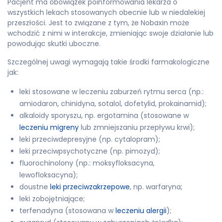
Pacjent ma obowiązek poinformowania lekarza o
wszystkich lekach stosowanych obecnie lub w niedalekiej
przeszłości. Jest to związane z tym, że Nobaxin może
wchodzić z nimi w interakcje, zmieniając swoje działanie lub
powodując skutki uboczne.
Szczególnej uwagi wymagają takie środki farmakologiczne
jak:
leki stosowane w leczeniu zaburzeń rytmu serca (np.:
amiodaron, chinidyna, sotalol, dofetylid, prokainamid);
alkaloidy sporyszu, np. ergotamina (stosowane w
leczeniu migreny
lub zmniejszaniu przepływu krwi);
leki przeciwdepresyjne (np. cytalopram);
leki przeciwpsychotyczne (np. pimozyd);
fluorochinolony (np.: moksyfloksacyna,
lewofloksacyna);
doustne
leki przeciwzakrzepowe
, np. warfaryna;
leki zobojętniające;
terfenadyna (stosowana w
leczeniu alergii
);