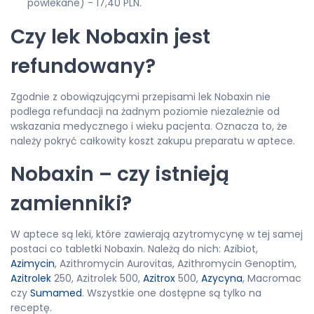
powlekane) - 17,40 PLN.
Czy lek Nobaxin jest
refundowany?
Zgodnie z obowiązującymi przepisami lek Nobaxin nie
podlega refundacji na żadnym poziomie niezależnie od
wskazania medycznego i wieku pacjenta. Oznacza to, że
należy pokryć całkowity koszt zakupu preparatu w aptece.
Nobaxin – czy istnieją
zamienniki?
W aptece są leki, które zawierają azytromycynę w tej samej
postaci co tabletki Nobaxin. Należą do nich: Azibiot,
Azimycin
, Azithromycin Aurovitas, Azithromycin Genoptim,
Azitrolek
250, Azitrolek 500,
Azitrox
500,
Azycyna
, Macromac
czy
Sumamed
. Wszystkie one dostępne są tylko na
receptę.