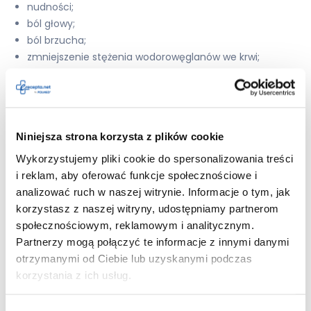
nudności;
ból głowy;
ból brzucha;
zmniejszenie stężenia wodorowęglanów we krwi;
zmiana liczby krwinek białych;
zakażenia drożdżakowe (kandydoza);
zapalenie płuc;
zakażenie pochwy;
Niniejsza strona korzysta z plików cookie
zakażenie grzybicze;
zapalenie gardła;
Wykorzystujemy pliki cookie do spersonalizowania treści
zakażenie bakteryjne;
i reklam, aby oferować funkcje społecznościowe i
zaburzenia oddechowe;
analizować ruch w naszej witrynie. Informacje o tym, jak
nieżyt żołądka i jelit;
korzystasz z naszej witryny, udostępniamy partnerom
zakażenie drożdżakowe jamy ustnej;
społecznościowym, reklamowym i analitycznym.
nieżyt nosa;
Partnerzy mogą połączyć te informacje z innymi danymi
obrzęk naczynioruchowy;
otrzymanymi od Ciebie lub uzyskanymi podczas
nadwrażliwość;
korzystania z ich usług.
zmiana liczby krwinek białych (leukopenia, neutropenia,
eozynofilia);