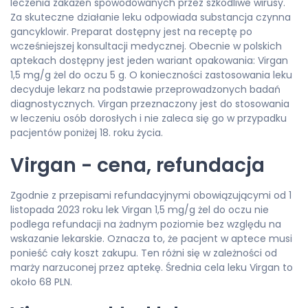
leczenia zakażeń spowodowanych przez szkodliwe wirusy.
Za skuteczne działanie leku odpowiada substancja czynna
gancyklowir. Preparat dostępny jest na receptę po
wcześniejszej konsultacji medycznej. Obecnie w polskich
aptekach dostępny jest jeden wariant opakowania: Virgan
1,5 mg/g żel do oczu 5 g. O konieczności zastosowania leku
decyduje lekarz na podstawie przeprowadzonych badań
diagnostycznych. Virgan przeznaczony jest do stosowania
w leczeniu osób dorosłych i nie zaleca się go w przypadku
pacjentów poniżej 18. roku życia.
Virgan - cena, refundacja
Zgodnie z przepisami refundacyjnymi obowiązującymi od 1
listopada 2023 roku lek Virgan 1,5 mg/g żel do oczu nie
podlega refundacji na żadnym poziomie bez względu na
wskazanie lekarskie. Oznacza to, że pacjent w aptece musi
ponieść cały koszt zakupu. Ten różni się w zależności od
marży narzuconej przez aptekę. Średnia cela leku Virgan to
około 68 PLN.