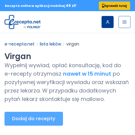
49 zł!
Sprawdź tutaj
Recepta online w aplikacji mobilnej
e-recepta.net
lista leków
virgan
Virgan
Wypełnij wywiad, opłać konsultację, kod do
e-recepty
otrzymasz
nawet w 15 minut
po
pozytywnej weryfikacji wywiadu oraz wskazań
przez lekarza. W przypadku dodatkowych
pytań lekarz skontaktuje się mailowo.
Dodaj do recepty