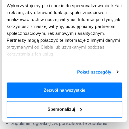
dół i delikatnie ściśnij tubę, aby wkroplić lek do oka. Po
Wykorzystujemy pliki cookie do spersonalizowania treści
użyciu zamknij dokładnie tubkę. Pomiędzy poszczególnymi
i reklam, aby oferować funkcje społecznościowe i
podaniami preparatu przechowuj tubkę w pozycji pionowej
aplikatorem do dołu na podstawce dołączonej do
analizować ruch w naszej witrynie. Informacje o tym, jak
opakowania przez producenta. Wszystko po to, aby
korzystasz z naszej witryny, udostępniamy partnerom
zapewnić prawidłowe formowanie kropli, co ułatwia
społecznościowym, reklamowym i analitycznym.
zakrapianie oczu oraz zwiększa bezpieczeństwo stosowania
Partnerzy mogą połączyć te informacje z innymi danymi
preparatu. Ułatwia to również stosowanie leku.
otrzymanymi od Ciebie lub uzyskanymi podczas
Virgan - możliwe skutki
korzystania z ich usług.
uboczne
Pokaż szczegóły
Jak każdy inny lek, tak i Virgan może powodować działania
niepożądane. Nie występują one u każdego pacjenta i
Zezwól na wszystkie
zależy do od indywidualnych predyspozycji organizmu. Do
skutków ubocznych związanych ze stosowaniem tego leku
należą:
Spersonalizuj
zaczerwienienie spojówki (przekrwienie spojówki);
zapalenie rogówki (tzw. punkcikowate zapalenie