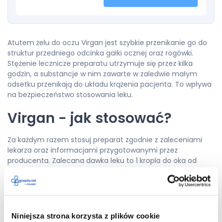
Atutem żelu do oczu Virgan jest szybkie przenikanie go do
struktur przedniego odcinka gałki ocznej oraz rogówki.
Stężenie lecznicze preparatu utrzymuje się przez kilka
godzin, a substancje w nim zawarte w zaledwie małym
odsetku przenikają do układu krążenia pacjenta. To wpływa
na bezpieczeństwo stosowania leku.
Virgan - jak stosować?
Za każdym razem stosuj preparat zgodnie z zaleceniami
lekarza oraz informacjami przygotowanymi przez
producenta. Zalecana dawka leku to 1 kropla do oka od
trzech do pięciu razy na dobę. Częstotliwość zależy od
rodzaju i stopnia zakażenia. Czas trwania leczenia zwykle
ustalany jest indywidualnie i nie przekracza trzech tygodni.
Zanim zastosujesz lek, należy dokładnie umyć i osuszyć
ręce. Następnie patrząc do góry, odchyl dolną powiekę na
Niniejsza strona korzysta z plików cookie