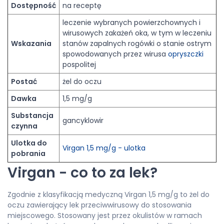
Dostępność
na receptę
leczenie wybranych powierzchownych i
wirusowych zakażeń oka, w tym w leczeniu
Wskazania
stanów zapalnych rogówki o stanie ostrym
spowodowanych przez wirusa
opryszczki
pospolitej
Postać
żel do oczu
Dawka
1,5 mg/g
Substancja
gancyklowir
czynna
Ulotka do
Virgan 1,5 mg/g - ulotka
pobrania
Virgan - co to za lek?
Zgodnie z klasyfikacją medyczną Virgan 1,5 mg/g to żel do
oczu zawierający lek przeciwwirusowy do stosowania
miejscowego. Stosowany jest przez okulistów w ramach