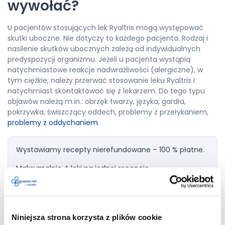
wywołać?
U pacjentów stosujących lek Ryaltris mogą występować
skutki uboczne. Nie dotyczy to każdego pacjenta. Rodzaj i
nasilenie skutków ubocznych zależą od indywidualnych
predyspozycji organizmu. Jeżeli u pacjenta wystąpią
natychmiastowe reakcje nadwrażliwości (alergiczne), w
tym ciężkie, należy przerwać stosowanie leku Ryaltris i
natychmiast skontaktować się z lekarzem. Do tego typu
objawów należą m.in.: obrzęk twarzy, języka, gardła,
pokrzywka, świszczący oddech, problemy z przełykaniem,
problemy z oddychaniem
.
Wystawiamy recepty nierefundowane – 100 % płatne.
Maksymalnie 4 leki na jednej recepcie.
Niniejsza strona korzysta z plików cookie
Dodaj do