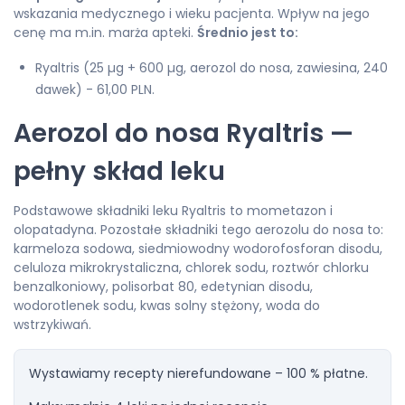
wskazania medycznego i wieku pacjenta. Wpływ na jego
cenę ma m.in. marża apteki.
Średnio jest to:
Ryaltris (25 µg + 600 µg, aerozol do nosa, zawiesina, 240
dawek) - 61,00 PLN.
Aerozol do nosa Ryaltris —
pełny skład leku
Podstawowe składniki leku Ryaltris to mometazon i
olopatadyna. Pozostałe składniki tego aerozolu do nosa to:
karmeloza sodowa, siedmiowodny wodorofosforan disodu,
celuloza mikrokrystaliczna, chlorek sodu, roztwór chlorku
benzalkoniowy, polisorbat 80, edetynian disodu,
wodorotlenek sodu, kwas solny stężony, woda do
wstrzykiwań.
Wystawiamy recepty nierefundowane – 100 % płatne.