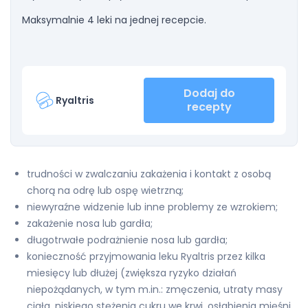
Maksymalnie 4 leki na jednej recepcie.
Dodaj do
Ryaltris
recepty
trudności w zwalczaniu zakażenia i kontakt z osobą
chorą na odrę lub ospę wietrzną;
niewyraźne widzenie lub inne problemy ze wzrokiem;
zakażenie nosa lub gardła;
długotrwałe podrażnienie nosa lub gardła;
konieczność przyjmowania leku Ryaltris przez kilka
miesięcy lub dłużej (zwiększa ryzyko działań
niepożądanych, w tym m.in.: zmęczenia, utraty masy
ciała, niskiego stężenia cukru we krwi, osłabienia mięśni,