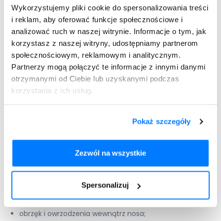
Ryaltris
recepty
Wykorzystujemy pliki cookie do spersonalizowania treści
i reklam, aby oferować funkcje społecznościowe i
analizować ruch w naszej witrynie. Informacje o tym, jak
korzystasz z naszej witryny, udostępniamy partnerom
Ponadto w trakcie terapii odnotowywano takie
społecznościowym, reklamowym i analitycznym.
działania niepożądane jak m.in.:
Partnerzy mogą połączyć te informacje z innymi danymi
otrzymanymi od Ciebie lub uzyskanymi podczas
krwawienie z nosa;
korzystania z ich usług.
lekkie podrażnienie lub obrzęk wewnątrz nosa;
gorzki smak w ustach;
zawroty głowy
;
Pokaż szczegóły
suchość w jamie ustnej;
suchość nosa;
Zezwól na wszystkie
senność;
bóle głowy;
zmęczenie;
Spersonalizuj
nudności;
ból brzucha;
obrzęk i owrzodzenia wewnątrz nosa;