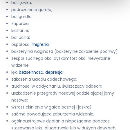
ból języka;
podrażnienie gardła;
ból gardła;
zaparcia;
kichanie;
ból ucha;
ospałość,
migrena
;
bakteryjna waginoza (bakteryjne zakażenie pochwy);
zespół suchego oka, dyskomfort oka, niewyraźne
widzenie;
lęk,
bezsenność
,
depresja
;
zakażenia układu oddechowego;
trudności w oddychaniu, świszczący oddech;
uszkodzenie przegrody nosowej oddzielającej jamy
nosowe;
wzrost ciśnienia w gałce ocznej (jaskra);
zaćma powodująca zaburzenia widzenia;
ogólnoustrojowe działania niepożądane podczas
stosowania leku długotrwale lub w dużych dawkach;