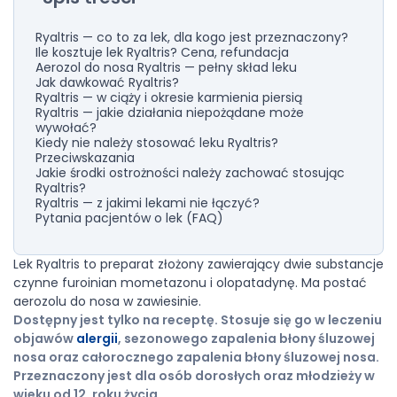
Ryaltris — co to za lek, dla kogo jest przeznaczony?
Ile kosztuje lek Ryaltris? Cena, refundacja
Aerozol do nosa Ryaltris — pełny skład leku
Jak dawkować Ryaltris?
Ryaltris — w ciąży i okresie karmienia piersią
Ryaltris — jakie działania niepożądane może
wywołać?
Kiedy nie należy stosować leku Ryaltris?
Przeciwskazania
Jakie środki ostrożności należy zachować stosując
Ryaltris?
Ryaltris — z jakimi lekami nie łączyć?
Pytania pacjentów o lek (FAQ)
Lek Ryaltris to preparat złożony zawierający dwie substancje
czynne furoinian mometazonu i olopatadynę. Ma postać
aerozolu do nosa w zawiesinie.
Dostępny jest tylko na receptę. Stosuje się go w leczeniu
objawów
alergii
, sezonowego zapalenia błony śluzowej
nosa oraz całorocznego zapalenia błony śluzowej nosa.
Przeznaczony jest dla osób dorosłych oraz młodzieży w
wieku od 12. roku życia.