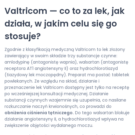
Valtricom — co to za lek, jak
działa, w jakim celu się go
stosuje?
Zgodnie z klasyfikacją medyczną Valtricom to lek złożony
zawierający w swoim składzie trzy substancje czynne:
amlodypinę (antagonistę wapnia), walsartan (antagonistę
receptora AT1 angiotensyny II) oraz hydrochlorotiazyd
(tiazydowy lek moczopędny). Preparat ma postać tabletek
powlekanych. Ze względu na skład, działanie i
przeznaczenie lek Valtricom dostępny jest tylko na receptę
po wcześniejszej konsultacji medycznej. Działanie
substancji czynnych wzajemnie się uzupełnia, co nasilane
rozkurczanie naczyń krwionośnych, co prowadzi do
obniżenia ciśnienia tętniczego.
Do tego walsartan blokuje
działanie angiotensyny II, a hydrochlorotiazyd wpływa na
zwiększenie objętości wydalanego moczu.