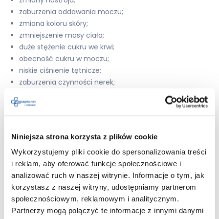
zmiany nastroju;
zaburzenia oddawania moczu;
zmiana koloru skóry;
zmniejszenie masy ciała;
duże stężenie cukru we krwi;
obecność cukru w moczu;
niskie ciśnienie tętnicze;
zaburzenia czynności nerek;
zaburzenia czynności wątroby;
niedokrwistość
hemolityczna;
zażółcenie skóry i oczu;
zaparcie;
Niniejsza strona korzysta z plików cookie
pogorszenie równowagi metabolicznej w przebiegu
Wykorzystujemy pliki cookie do spersonalizowania treści
cukrzycy;
i reklam, aby oferować funkcje społecznościowe i
zwiększenie aktywności enzymów wątrobowych;
analizować ruch w naszej witrynie. Informacje o tym, jak
zwiększenie napięcia mięśni;
korzystasz z naszej witryny, udostępniamy partnerom
zapalenie wątroby;
społecznościowym, reklamowym i analitycznym.
silny ból w nadbrzuszu (zapalenie trzustki);
Partnerzy mogą połączyć te informacje z innymi danymi
zasadowica hipochloremiczna;