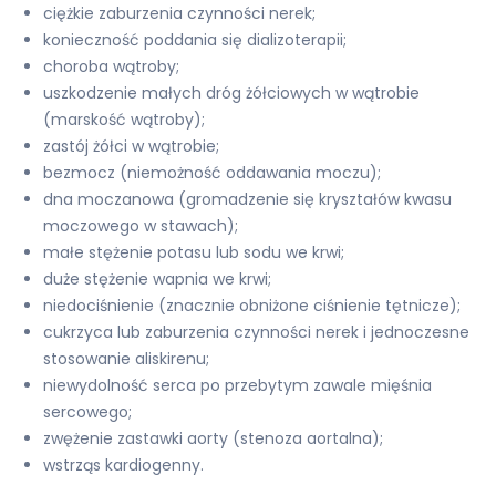
ciężkie zaburzenia czynności nerek;
konieczność poddania się dializoterapii;
choroba wątroby;
uszkodzenie małych dróg żółciowych w wątrobie
(marskość wątroby);
zastój żółci w wątrobie;
bezmocz (niemożność oddawania moczu);
dna moczanowa (gromadzenie się kryształów kwasu
moczowego w stawach);
małe stężenie potasu lub sodu we krwi;
duże stężenie wapnia we krwi;
niedociśnienie (znacznie obniżone ciśnienie tętnicze);
cukrzyca lub zaburzenia czynności nerek i jednoczesne
stosowanie aliskirenu;
niewydolność serca po przebytym zawale mięśnia
sercowego;
zwężenie zastawki aorty (stenoza aortalna);
wstrząs kardiogenny.