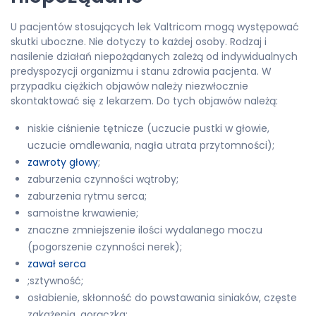
U pacjentów stosujących lek Valtricom mogą występować
skutki uboczne. Nie dotyczy to każdej osoby. Rodzaj i
nasilenie działań niepożądanych zależą od indywidualnych
predyspozycji organizmu i stanu zdrowia pacjenta. W
przypadku ciężkich objawów należy niezwłocznie
skontaktować się z lekarzem. Do tych objawów należą:
niskie ciśnienie tętnicze (uczucie pustki w głowie,
uczucie omdlewania, nagła utrata przytomności);
zawroty głowy
;
zaburzenia czynności wątroby;
zaburzenia rytmu serca;
samoistne krwawienie;
znaczne zmniejszenie ilości wydalanego moczu
(pogorszenie czynności nerek);
zawał serca
;sztywność;
osłabienie, skłonność do powstawania siniaków, częste
zakażenia, gorączka;