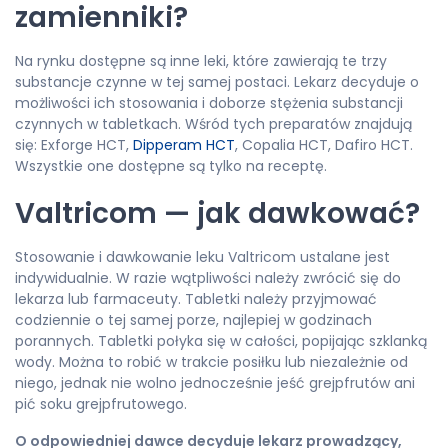
zamienniki?
Na rynku dostępne są inne leki, które zawierają te trzy
substancje czynne w tej samej postaci. Lekarz decyduje o
możliwości ich stosowania i doborze stężenia substancji
czynnych w tabletkach. Wśród tych preparatów znajdują
się: Exforge HCT,
Dipperam HCT
, Copalia HCT, Dafiro HCT.
Wszystkie one dostępne są tylko na receptę.
Valtricom — jak dawkować?
Stosowanie i dawkowanie leku Valtricom ustalane jest
indywidualnie. W razie wątpliwości należy zwrócić się do
lekarza lub farmaceuty. Tabletki należy przyjmować
codziennie o tej samej porze, najlepiej w godzinach
porannych. Tabletki połyka się w całości, popijając szklanką
wody. Można to robić w trakcie posiłku lub niezależnie od
niego, jednak nie wolno jednocześnie jeść grejpfrutów ani
pić soku grejpfrutowego.
O odpowiedniej dawce decyduje lekarz prowadzący,