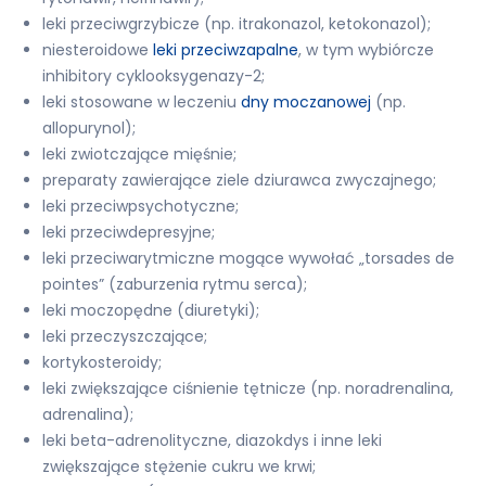
leki przeciwgrzybicze (np. itrakonazol, ketokonazol);
niesteroidowe
leki przeciwzapalne
, w tym wybiórcze
inhibitory cyklooksygenazy-2;
leki stosowane w leczeniu
dny moczanowej
(np.
allopurynol);
leki zwiotczające mięśnie;
preparaty zawierające ziele dziurawca zwyczajnego;
leki przeciwpsychotyczne;
leki przeciwdepresyjne;
leki przeciwarytmiczne mogące wywołać „torsades de
pointes” (zaburzenia rytmu serca);
leki moczopędne (diuretyki);
leki przeczyszczające;
kortykosteroidy;
leki zwiększające ciśnienie tętnicze (np. noradrenalina,
adrenalina);
leki beta-adrenolityczne, diazokdys i inne leki
zwiększające stężenie cukru we krwi;