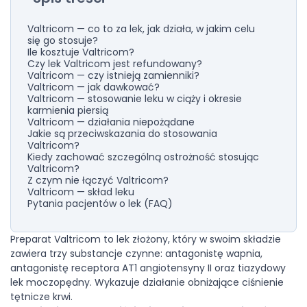
Valtricom — co to za lek, jak działa, w jakim celu
się go stosuje?
Ile kosztuje Valtricom?
Czy lek Valtricom jest refundowany?
Valtricom — czy istnieją zamienniki?
Valtricom — jak dawkować?
Valtricom — stosowanie leku w ciąży i okresie
karmienia piersią
Valtricom — działania niepożądane
Jakie są przeciwskazania do stosowania
Valtricom?
Kiedy zachować szczególną ostrożność stosując
Valtricom?
Z czym nie łączyć Valtricom?
Valtricom — skład leku
Pytania pacjentów o lek (FAQ)
Preparat Valtricom to lek złożony, który w swoim składzie
zawiera trzy substancje czynne: antagonistę wapnia,
antagonistę receptora AT1 angiotensyny II oraz tiazydowy
lek moczopędny. Wykazuje działanie obniżające ciśnienie
tętnicze krwi.