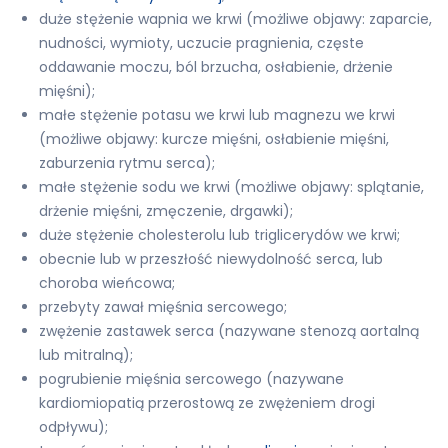
duże stężenie wapnia we krwi (możliwe objawy: zaparcie,
nudności, wymioty, uczucie pragnienia, częste
oddawanie moczu, ból brzucha, osłabienie, drżenie
mięśni);
małe stężenie potasu we krwi lub magnezu we krwi
(możliwe objawy: kurcze mięśni, osłabienie mięśni,
zaburzenia rytmu serca);
małe stężenie sodu we krwi (możliwe objawy: splątanie,
drżenie mięśni, zmęczenie, drgawki);
duże stężenie cholesterolu lub triglicerydów we krwi;
obecnie lub w przeszłość niewydolność serca, lub
choroba wieńcowa;
przebyty zawał mięśnia sercowego;
zwężenie zastawek serca (nazywane stenozą aortalną
lub mitralną);
pogrubienie mięśnia sercowego (nazywane
kardiomiopatią przerostową ze zwężeniem drogi
odpływu);