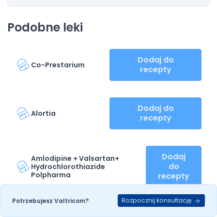
Podobne leki
Dodaj do
Co-Prestarium
recepty
Dodaj do
Alortia
recepty
Dodaj
Amlodipine + Valsartan+
do
Hydrochlorothiazide
Polpharma
recepty
Rozpocznij konsultację
Potrzebujesz Valtricom?
Dodaj do