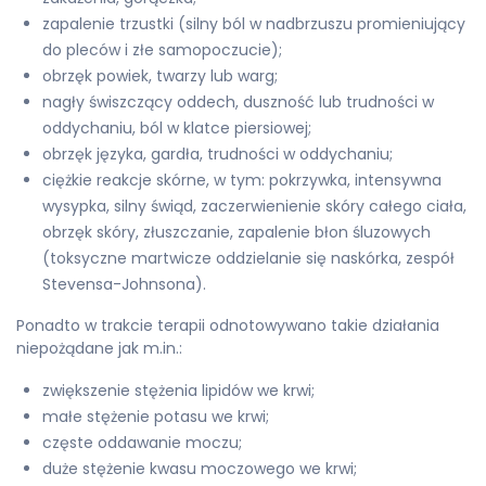
zapalenie trzustki (silny ból w nadbrzuszu promieniujący
do pleców i złe samopoczucie);
obrzęk powiek, twarzy lub warg;
nagły świszczący oddech, duszność lub trudności w
oddychaniu, ból w klatce piersiowej;
obrzęk języka, gardła, trudności w oddychaniu;
ciężkie reakcje skórne, w tym: pokrzywka, intensywna
wysypka, silny świąd, zaczerwienienie skóry całego ciała,
obrzęk skóry, złuszczanie, zapalenie błon śluzowych
(toksyczne martwicze oddzielanie się naskórka, zespół
Stevensa-Johnsona).
Ponadto w trakcie terapii odnotowywano takie działania
niepożądane jak m.in.:
zwiększenie stężenia lipidów we krwi;
małe stężenie potasu we krwi;
częste oddawanie moczu;
duże stężenie kwasu moczowego we krwi;