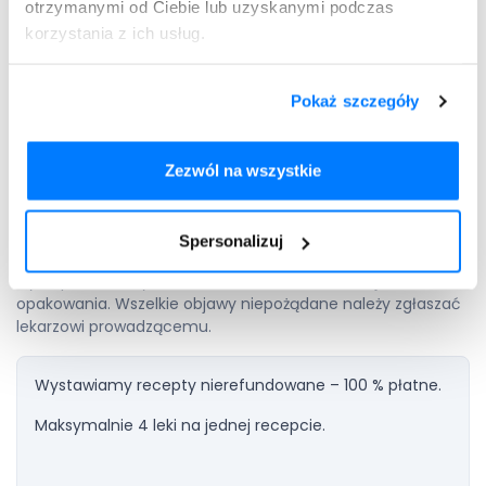
otrzymanymi od Ciebie lub uzyskanymi podczas
ostra niewydolność oddechowa;
korzystania z ich usług.
nieprawidłowe wyniki badań czynności wątroby;
zmiany w wynikach badań krwi;
zwiększenie stężenia potasu;
Pokaż szczegóły
nagłe wystąpienie świszczącego oddechu;
mała liczba pewnego rodzaju krwinek białych i płytek
krwi;
Zezwól na wszystkie
nowotwory złośliwe skóry i warg;
i inne.
Spersonalizuj
Wszystkie skutki uboczne wraz z częstotliwością ich
występowania wymieniono w ulotce dołączonej do
opakowania. Wszelkie objawy niepożądane należy zgłaszać
lekarzowi prowadzącemu.
Wystawiamy recepty nierefundowane – 100 % płatne.
Maksymalnie 4 leki na jednej recepcie.