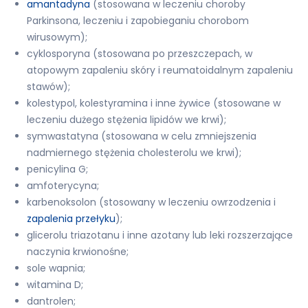
amantadyna
(stosowana w leczeniu choroby
Parkinsona, leczeniu i zapobieganiu chorobom
wirusowym);
cyklosporyna (stosowana po przeszczepach, w
atopowym zapaleniu skóry i reumatoidalnym zapaleniu
stawów);
kolestypol, kolestyramina i inne żywice (stosowane w
leczeniu dużego stężenia lipidów we krwi);
symwastatyna (stosowana w celu zmniejszenia
nadmiernego stężenia cholesterolu we krwi);
penicylina G;
amfoterycyna;
karbenoksolon (stosowany w leczeniu owrzodzenia i
zapalenia przełyku
);
glicerolu triazotanu i inne azotany lub leki rozszerzające
naczynia krwionośne;
sole wapnia;
witamina D;
dantrolen;