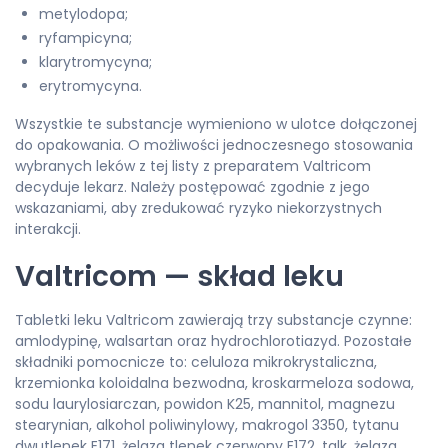
metylodopa;
ryfampicyna;
klarytromycyna;
erytromycyna.
Wszystkie te substancje wymieniono w ulotce dołączonej
do opakowania. O możliwości jednoczesnego stosowania
wybranych leków z tej listy z preparatem Valtricom
decyduje lekarz. Należy postępować zgodnie z jego
wskazaniami, aby zredukować ryzyko niekorzystnych
interakcji.
Valtricom — skład leku
Tabletki leku Valtricom zawierają trzy substancje czynne:
amlodypinę, walsartan oraz hydrochlorotiazyd. Pozostałe
składniki pomocnicze to: celuloza mikrokrystaliczna,
krzemionka koloidalna bezwodna, kroskarmeloza sodowa,
sodu laurylosiarczan, powidon K25, mannitol, magnezu
stearynian, alkohol poliwinylowy, makrogol 3350, tytanu
dwutlenek E171, żelaza tlenek czerwony E172, talk, żelaza