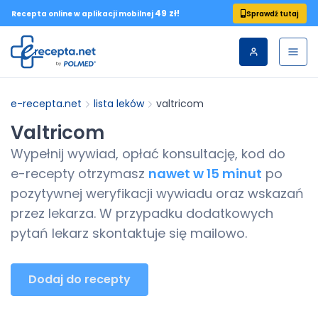
49 zł!
Sprawdź tutaj
Recepta online w aplikacji mobilnej
e-recepta.net
lista leków
valtricom
Valtricom
Wypełnij wywiad, opłać konsultację, kod do
e-recepty
otrzymasz
nawet w 15 minut
po
pozytywnej weryfikacji wywiadu oraz wskazań
przez lekarza. W przypadku dodatkowych
pytań lekarz skontaktuje się mailowo.
Dodaj do recepty