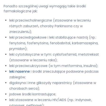
Ponadto szczególnej uwagi wymagają takie środki
farmakologiczne jak:
leki przeciwcholinergiczne (stosowane w leczeniu
różnych zaburzeń, choroby Parkinsona czy w
znieczuleniu);
leki przeciwdrgawkowe i leki stabilizujące nastrój (np.:
fenytoina, fosfenytoina, fenobabrital, karbamazepina,
prymidon);
leki cytotoksyczne w tym: cyklofosfamid, metotreksat
(stosowane w leczeniu raka);
leki przeciwcukrzycowe (w tym metformina, insulina);
leki nasenne
i środki znieczulające podawane podczas
zabiegów;
digoksyna i inne glikozydy naparstnicy (stosowane w
chorobach serca);
jodowe środki kontrastujące;
leki stosowane w leczeniu HIV/AIDS (np.: indynawir,
rytonawir, nelfinawir);