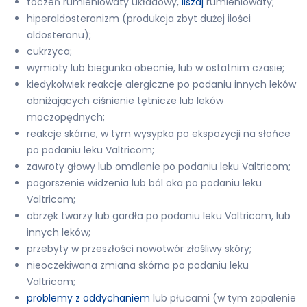
toczeń rumieniowaty układowy,
liszaj
rumieniowaty;
hiperaldosteronizm (produkcja zbyt dużej ilości
aldosteronu);
cukrzyca;
wymioty lub biegunka obecnie, lub w ostatnim czasie;
kiedykolwiek reakcje alergiczne po podaniu innych leków
obniżających ciśnienie tętnicze lub leków
moczopędnych;
reakcje skórne, w tym wysypka po ekspozycji na słońce
po podaniu leku Valtricom;
zawroty głowy lub omdlenie po podaniu leku Valtricom;
pogorszenie widzenia lub ból oka po podaniu leku
Valtricom;
obrzęk twarzy lub gardła po podaniu leku Valtricom, lub
innych leków;
przebyty w przeszłości nowotwór złośliwy skóry;
nieoczekiwana zmiana skórna po podaniu leku
Valtricom;
problemy z oddychaniem
lub płucami (w tym zapalenie