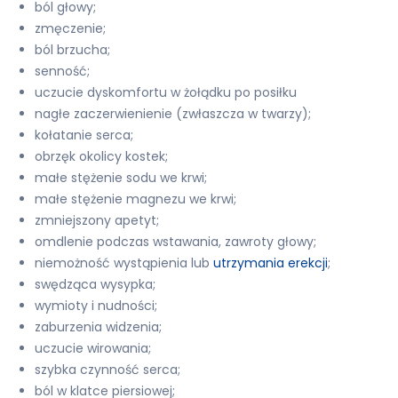
ból głowy;
zmęczenie;
ból brzucha;
senność;
uczucie dyskomfortu w żołądku po posiłku
nagłe zaczerwienienie (zwłaszcza w twarzy);
kołatanie serca;
obrzęk okolicy kostek;
małe stężenie sodu we krwi;
małe stężenie magnezu we krwi;
zmniejszony apetyt;
omdlenie podczas wstawania, zawroty głowy;
niemożność wystąpienia lub
utrzymania erekcji
;
swędząca wysypka;
wymioty i nudności;
zaburzenia widzenia;
uczucie wirowania;
szybka czynność serca;
ból w klatce piersiowej;