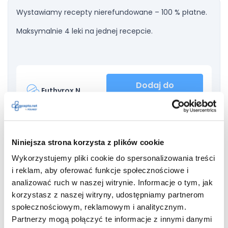
Wystawiamy recepty nierefundowane – 100 % płatne.
Maksymalnie 4 leki na jednej recepcie.
Dodaj do
Euthyrox N
recepty
Niniejsza strona korzysta z plików cookie
leczenie wola obojętnego;
niedoczynność tarczycy;
Wykorzystujemy pliki cookie do spersonalizowania treści
zapobieganie nawrotom wola obojętnego (w zależności
i reklam, aby oferować funkcje społecznościowe i
od stopnia zachowanej czynności tarczycy po
analizować ruch w naszej witrynie. Informacje o tym, jak
chirurgicznym usunięciu wola obojętnego);
korzystasz z naszej witryny, udostępniamy partnerom
terapia supresyjna przy raku tarczycy;
społecznościowym, reklamowym i analitycznym.
suplementacja skojarzona ze stosowaniem leków
Partnerzy mogą połączyć te informacje z innymi danymi