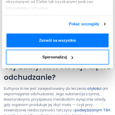
przeciwtarczycowych w trakcie leczenia nadczynności
otrzymanymi od Ciebie lub uzyskanymi podczas
tarczycy;
korzystania z ich usług.
testy służące zahamowaniu czynności tarczycy.
W zależności od rodzaju schorzenia oraz wskazań lekarskich,
Pokaż szczegóły
w poszczególnych terapiach rekomenduje się stosowanie
innych dawek leku.
Zezwól na wszystkie
Nie potwierdzono korzystnego wpływu leku na zmniejszenie
masy ciała, dlatego nie należy sugerować się informacjami
o tym, które rozpowszechniane są w internecie.
Spersonalizuj
Czy Euthyrox N stosuje się na
odchudzanie?
Euthyrox N nie jest zarejestrowany do leczenia
otyłości
ani
wspomagania odchudzania. Jego substancja czynna,
lewotyroksyna, przyspiesza metabolizm wyłącznie wtedy,
gdy organizm produkuje jej zbyt mało — czyli przy
stwierdzonej niedoczynności tarczycy i
podwyższonym TSH
.