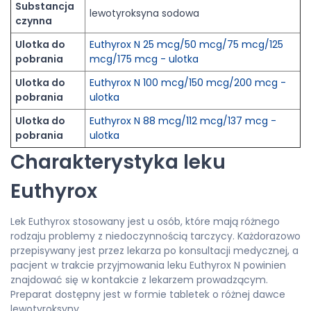
Substancja
lewotyroksyna sodowa
czynna
Ulotka do
Euthyrox N 25 mcg/50 mcg/75 mcg/125
pobrania
mcg/175 mcg - ulotka
Ulotka do
Euthyrox N 100 mcg/150 mcg/200 mcg -
pobrania
ulotka
Ulotka do
Euthyrox N 88 mcg/112 mcg/137 mcg -
pobrania
ulotka
Charakterystyka leku
Euthyrox
Lek Euthyrox stosowany jest u osób, które mają różnego
rodzaju problemy z niedoczynnością tarczycy. Każdorazowo
przepisywany jest przez lekarza po konsultacji medycznej, a
pacjent w trakcie przyjmowania leku Euthyrox N powinien
znajdować się w kontakcie z lekarzem prowadzącym.
Preparat dostępny jest w formie tabletek o różnej dawce
lewotyroksyny.