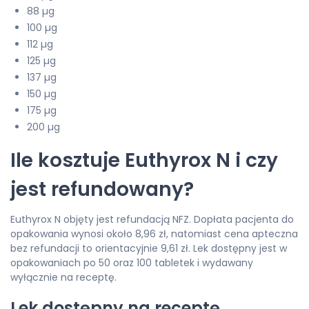
88 µg
100 µg
112 µg
125 µg
137 µg
150 µg
175 µg
200 µg
Ile kosztuje Euthyrox N i czy
jest refundowany?
Euthyrox N objęty jest refundacją NFZ. Dopłata pacjenta do
opakowania wynosi około 8,96 zł, natomiast cena apteczna
bez refundacji to orientacyjnie 9,61 zł. Lek dostępny jest w
opakowaniach po 50 oraz 100 tabletek i wydawany
wyłącznie na receptę.
Lek dostępny na receptę