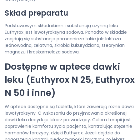
Skład preparatu
Podstawowym składnikiem i substancją czynną leku
Euthyrox jest lewotyroksyna sodowa. Ponadto w składzie
znajdują się substancje pomocnicze takie jak: laktoza
jednowodna, żelatyna, skrobia kukurydziana, stearynian
magnezu i kroskarmeloza sodowa.
Dostępne w aptece dawki
leku (Euthyrox N 25, Euthyrox
N 50 i inne)
W aptece dostępne są tabletki, które zawierają różne dawki
lewotyroksyny. O wskazaniu do przyjmowania określonej
dawki leku decyduje lekarz prowadzący. Celem terapii jest
poprawienie komfortu życia pacjenta, kontrolując stężenie
hormonów tarczycy, dzięki Euthyrox. Jeżeli dojdzie do
pogorszenia kontroli niedoczynności tarczycy, to lekarz