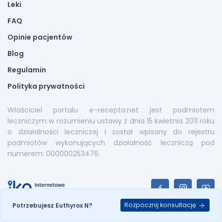
Leki
FAQ
Opinie pacjentów
Blog
Regulamin
Polityka prywatności
Właściciel portalu e-recepta.net jest podmiotem
leczniczym w rozumieniu ustawy z dnia 15 kwietnia 2011 roku
o działalności leczniczej i został wpisany do rejestru
podmiotów wykonujących działalność leczniczą pod
numerem: 000000253476.
Rozpocznij konsultację
Potrzebujesz Euthyrox N?
E-recepta.net © 2026. All Rights Reserved |
Mapa serwisu