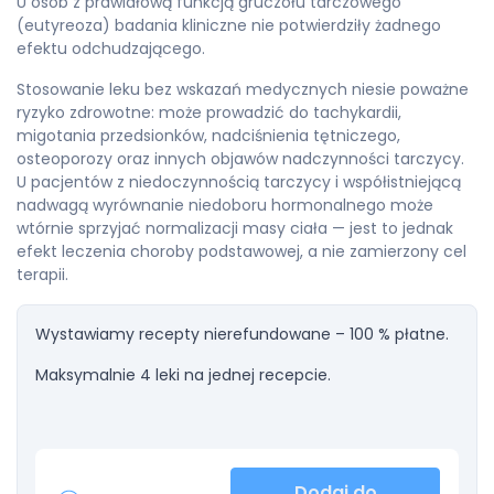
U osób z prawidłową funkcją gruczołu tarczowego
(eutyreoza) badania kliniczne nie potwierdziły żadnego
efektu odchudzającego.
Stosowanie leku bez wskazań medycznych niesie poważne
ryzyko zdrowotne: może prowadzić do tachykardii,
migotania przedsionków, nadciśnienia tętniczego,
osteoporozy oraz innych objawów nadczynności tarczycy.
U pacjentów z niedoczynnością tarczycy i współistniejącą
nadwagą wyrównanie niedoboru hormonalnego może
wtórnie sprzyjać normalizacji masy ciała — jest to jednak
efekt leczenia choroby podstawowej, a nie zamierzony cel
terapii.
Wystawiamy recepty nierefundowane – 100 % płatne.
Maksymalnie 4 leki na jednej recepcie.
Dodaj do