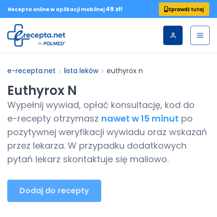
49 zł!
Sprawdź tutaj
Recepta online w aplikacji mobilnej
e-recepta.net
lista leków
euthyrox n
Euthyrox N
Wypełnij wywiad, opłać konsultację, kod do
e-recepty
otrzymasz
nawet w 15 minut
po
pozytywnej weryfikacji wywiadu oraz wskazań
przez lekarza. W przypadku dodatkowych
pytań lekarz skontaktuje się mailowo.
Dodaj do recepty