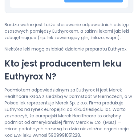
Bardzo ważne jest także stosowanie odpowiednich odstęp
czasowych pomiędzy Euthyroxem, a takimi lekami jak: leki
zobojętniające (np. lek zawierający glin, żelazo, wapń).
Niektóre leki mogą osłabiać działanie preparatu Euthyrox.
Kto jest producentem leku
Euthyrox N?
Podmiotem odpowiedzialnym za Euthyrox N jest Merck
Healthcare KGaA z siedzibą w Darmstadt w Niemczech, a w
Polsce lek reprezentuje Merck Sp. z o.o. Firma produkuje
Euthyrox na rynek europejski od kilkudziesięciu lat. Warto
zaznaczyć, że europejski Merck Healthcare to odrębny
podmiot od amerykańskiej firmy Merck & Co. (MSD) —
mimo podobnych nazw są to dwie niezależne organizacje.
Kod EAN leku wynosi 5909991051228.