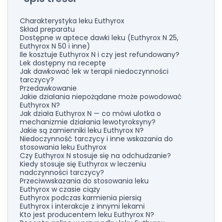
Charakterystyka leku Euthyrox
Skład preparatu
Dostępne w aptece dawki leku (Euthyrox N 25,
Euthyrox N 50 i inne)
Ile kosztuje Euthyrox N i czy jest refundowany?
Lek dostępny na receptę
Jak dawkować lek w terapii niedoczynności
tarczycy?
Przedawkowanie
Jakie działania niepożądane może powodować
Euthyrox N?
Jak działa Euthyrox N — co mówi ulotka o
mechanizmie działania lewotyroksyny?
Jakie są zamienniki leku Euthyrox N?
Niedoczynność tarczycy i inne wskazania do
stosowania leku Euthyrox
Czy Euthyrox N stosuje się na odchudzanie?
Kiedy stosuje się Euthyrox w leczeniu
nadczynności tarczycy?
Przeciwwskazania do stosowania leku
Euthyrox w czasie ciąży
Euthyrox podczas karmienia piersią
Euthyrox i interakcje z innymi lekami
Kto jest producentem leku Euthyrox N?