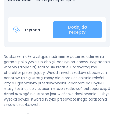
Maksymalnie 4 leki na jednej recepcie.
Dodaj do
Euthyrox N
recepty
Na skórze może wystąpić nadmierne pocenie, uderzenia
gorąca, pokrzywka lub obrzęk naczynioruchowy. Wypadanie
włosów (alopecia) zdarza się rzadziej i zazwyczaj ma
charakter przemijający. Wśród innych skutków ubocznych
odnotowuje się utratę masy ciała oraz osłabienie mięśni.
Przy długotrwałym przedawkowaniu dochodzi do ubytku
masy kostnej, co z czasem może skutkować osteoporozą. U
dzieci szczególnie istotne jest właściwe dawkowanie — zbyt
wysoka dawka stwarza ryzyko przedwczesnego zarastania
szwów czaszkowych.