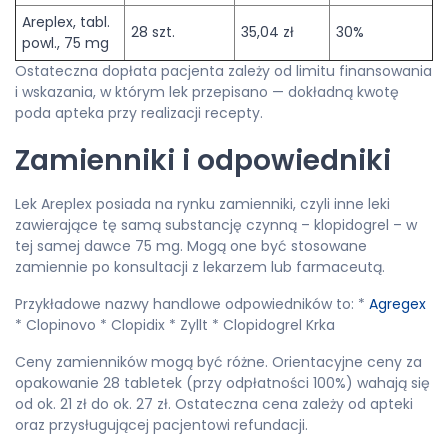
Areplex, tabl.
28 szt.
35,04 zł
30%
powl., 75 mg
Ostateczna dopłata pacjenta zależy od limitu finansowania
i wskazania, w którym lek przepisano — dokładną kwotę
poda apteka przy realizacji recepty.
Zamienniki i odpowiedniki
Lek Areplex posiada na rynku zamienniki, czyli inne leki
zawierające tę samą substancję czynną – klopidogrel – w
tej samej dawce 75 mg. Mogą one być stosowane
zamiennie po konsultacji z lekarzem lub farmaceutą.
Przykładowe nazwy handlowe odpowiedników to: *
Agregex
* Clopinovo * Clopidix * Zyllt * Clopidogrel Krka
Ceny zamienników mogą być różne. Orientacyjne ceny za
opakowanie 28 tabletek (przy odpłatności 100%) wahają się
od ok. 21 zł do ok. 27 zł. Ostateczna cena zależy od apteki
oraz przysługującej pacjentowi refundacji.