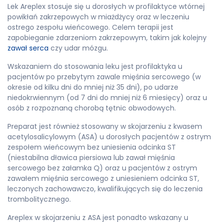
Lek Areplex stosuje się u dorosłych w profilaktyce wtórnej
powikłań zakrzepowych w miażdżycy oraz w leczeniu
ostrego zespołu wieńcowego. Celem terapii jest
zapobieganie zdarzeniom zakrzepowym, takim jak kolejny
zawał serca
czy udar mózgu.
Wskazaniem do stosowania leku jest profilaktyka u
pacjentów po przebytym zawale mięśnia sercowego (w
okresie od kilku dni do mniej niż 35 dni), po udarze
niedokrwiennym (od 7 dni do mniej niż 6 miesięcy) oraz u
osób z rozpoznaną chorobą tętnic obwodowych.
Preparat jest również stosowany w skojarzeniu z kwasem
acetylosalicylowym (ASA) u dorosłych pacjentów z ostrym
zespołem wieńcowym bez uniesienia odcinka ST
(niestabilna dławica piersiowa lub zawał mięśnia
sercowego bez załamka Q) oraz u pacjentów z ostrym
zawałem mięśnia sercowego z uniesieniem odcinka ST,
leczonych zachowawczo, kwalifikujących się do leczenia
trombolitycznego.
Areplex w skojarzeniu z ASA jest ponadto wskazany u