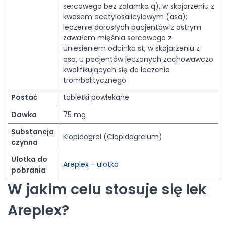
sercowego bez załamka q), w skojarzeniu z
kwasem acetylosalicylowym (asa);
leczenie dorosłych pacjentów z ostrym
zawałem mięśnia sercowego z
uniesieniem odcinka st, w skojarzeniu z
asa, u pacjentów leczonych zachowawczo
kwalifikujących się do leczenia
trombolitycznego
Postać
tabletki powlekane
Dawka
75 mg
Substancja
Klopidogrel (Clopidogrelum)
czynna
Ulotka do
Areplex - ulotka
pobrania
W jakim celu stosuje się lek
Areplex?