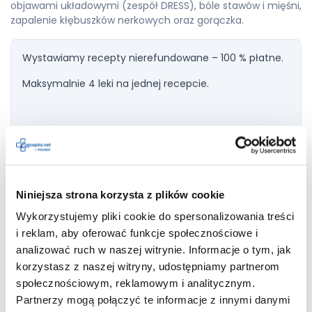
objawami układowymi (zespół DRESS), bóle stawów i mięśni,
zapalenie kłębuszków nerkowych oraz gorączka.
Wystawiamy recepty nierefundowane – 100 % płatne.
Maksymalnie 4 leki na jednej recepcie.
Dodaj do
Areplex
recepty
Niniejsza strona korzysta z plików cookie
Wykorzystujemy pliki cookie do spersonalizowania treści
i reklam, aby oferować funkcje społecznościowe i
Z nieznaną częstością zgłaszano: zespół Kounisa
analizować ruch w naszej witrynie. Informacje o tym, jak
(alergiczna dławica piersiowa lub alergiczny zawał serca),
korzystasz z naszej witryny, udostępniamy partnerom
reakcje krzyżowe nadwrażliwości na lek wśród tienopirydyn
(np. tyklopidyna, prasugrel) oraz autoimmunologiczny
społecznościowym, reklamowym i analitycznym.
zespół insulinowy mogący prowadzić do ciężkiej
Partnerzy mogą połączyć te informacje z innymi danymi
hipoglikemii.