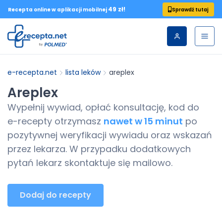
49 zł!
Sprawdź tutaj
Recepta online w aplikacji mobilnej
e-recepta.net
lista leków
areplex
Areplex
Wypełnij wywiad, opłać konsultację, kod do
e-recepty
otrzymasz
nawet w 15 minut
po
pozytywnej weryfikacji wywiadu oraz wskazań
przez lekarza. W przypadku dodatkowych
pytań lekarz skontaktuje się mailowo.
Dodaj do recepty