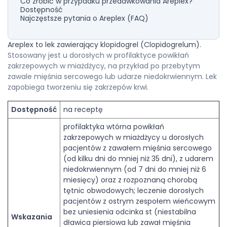
Co zrobić w przypadku przedawkowania Areplex?
Dostępność
Najczęstsze pytania o Areplex (FAQ)
Areplex to lek zawierający klopidogrel (Clopidogrelum).
Stosowany jest u dorosłych w profilaktyce powikłań
zakrzepowych w miażdżycy, na przykład po przebytym
zawale mięśnia sercowego lub udarze niedokrwiennym. Lek
zapobiega tworzeniu się zakrzepów krwi.
Dostępność
na receptę
profilaktyka wtórna powikłań
zakrzepowych w miażdżycy u dorosłych
pacjentów z zawałem mięśnia sercowego
(od kilku dni do mniej niż 35 dni), z udarem
niedokrwiennym (od 7 dni do mniej niż 6
miesięcy) oraz z rozpoznaną chorobą
tętnic obwodowych; leczenie dorosłych
pacjentów z ostrym zespołem wieńcowym
bez uniesienia odcinka st (niestabilna
Wskazania
dławica piersiowa lub zawał mięśnia