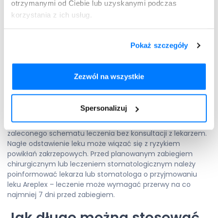
otrzymanymi od Ciebie lub uzyskanymi podczas
korzystania z ich usług.
W razie zaobserwowania jakichkolwiek niepokojących
objawów należy niezwłocznie skontaktować się z lekarzem
lub farmaceutą.
Pokaż szczegóły
Czy można samodzielnie
Zezwól na wszystkie
przerwać stosowanie leku
Areplex?
Spersonalizuj
Nie należy samodzielnie przerywać ani modyfikować
zaleconego schematu leczenia bez konsultacji z lekarzem.
Nagłe odstawienie leku może wiązać się z ryzykiem
powikłań zakrzepowych. Przed planowanym zabiegiem
chirurgicznym lub leczeniem stomatologicznym należy
poinformować lekarza lub stomatologa o przyjmowaniu
leku Areplex – leczenie może wymagać przerwy na co
najmniej 7 dni przed zabiegiem.
Jak długo można stosować