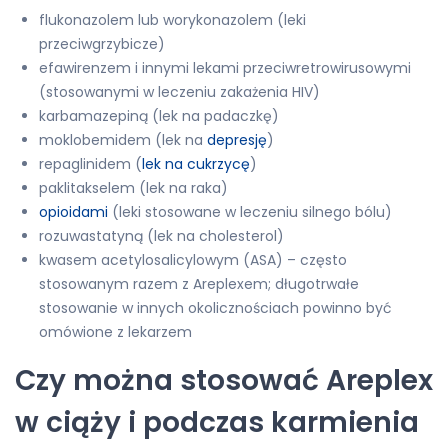
flukonazolem lub worykonazolem (leki
przeciwgrzybicze)
efawirenzem i innymi lekami przeciwretrowirusowymi
(stosowanymi w leczeniu zakażenia HIV)
karbamazepiną (lek na padaczkę)
moklobemidem (lek na
depresję
)
repaglinidem (
lek na cukrzycę
)
paklitakselem (lek na raka)
opioidami
(leki stosowane w leczeniu silnego bólu)
rozuwastatyną (lek na cholesterol)
kwasem acetylosalicylowym (ASA) – często
stosowanym razem z Areplexem; długotrwałe
stosowanie w innych okolicznościach powinno być
omówione z lekarzem
Czy można stosować Areplex
w ciąży i podczas karmienia