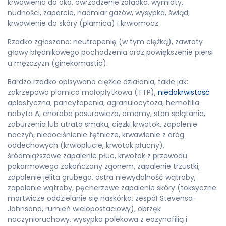
krwawienia do oka, owrzodzenie żołądka, wymioty,
nudności, zaparcie, nadmiar gazów, wysypka, świąd,
krwawienie do skóry (plamica) i krwiomocz.
Rzadko zgłaszano: neutropenię (w tym ciężką), zawroty
głowy błędnikowego pochodzenia oraz powiększenie piersi
u mężczyzn (ginekomastia).
Bardzo rzadko opisywano ciężkie działania, takie jak:
zakrzepowa plamica małopłytkowa (TTP),
niedokrwistość
aplastyczna, pancytopenia, agranulocytoza, hemofilia
nabyta A, choroba posurowicza, omamy, stan splątania,
zaburzenia lub utrata smaku, ciężki krwotok, zapalenie
naczyń, niedociśnienie tętnicze, krwawienie z dróg
oddechowych (krwioplucie, krwotok płucny),
śródmiąższowe zapalenie płuc, krwotok z przewodu
pokarmowego zakończony zgonem, zapalenie trzustki,
zapalenie jelita grubego, ostra niewydolność wątroby,
zapalenie wątroby, pęcherzowe zapalenie skóry (toksyczne
martwicze oddzielanie się naskórka, zespół Stevensa-
Johnsona, rumień wielopostaciowy), obrzęk
naczynioruchowy, wysypka polekowa z eozynofilią i