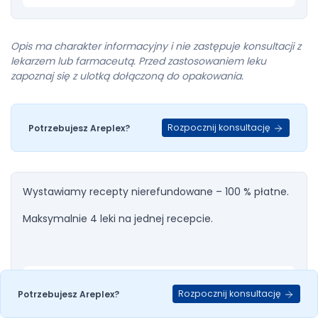
Opis ma charakter informacyjny i nie zastępuje konsultacji z
lekarzem lub farmaceutą. Przed zastosowaniem leku
zapoznaj się z ulotką dołączoną do opakowania.
Rozpocznij konsultację
Potrzebujesz Areplex?
Wystawiamy recepty nierefundowane – 100 % płatne.
Maksymalnie 4 leki na jednej recepcie.
Dodaj do
Rozpocznij konsultację
Potrzebujesz Areplex?
Areplex
recepty