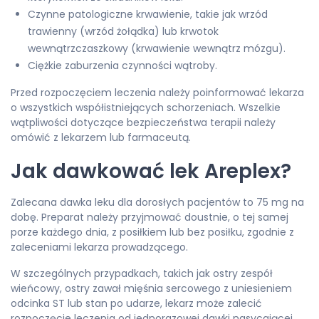
Czynne patologiczne krwawienie, takie jak wrzód
trawienny (wrzód żołądka) lub krwotok
wewnątrzczaszkowy (krwawienie wewnątrz mózgu).
Ciężkie zaburzenia czynności wątroby.
Przed rozpoczęciem leczenia należy poinformować lekarza
o wszystkich współistniejących schorzeniach. Wszelkie
wątpliwości dotyczące bezpieczeństwa terapii należy
omówić z lekarzem lub farmaceutą.
Jak dawkować lek Areplex?
Zalecana dawka leku dla dorosłych pacjentów to 75 mg na
dobę. Preparat należy przyjmować doustnie, o tej samej
porze każdego dnia, z posiłkiem lub bez posiłku, zgodnie z
zaleceniami lekarza prowadzącego.
W szczególnych przypadkach, takich jak ostry zespół
wieńcowy, ostry zawał mięśnia sercowego z uniesieniem
odcinka ST lub stan po udarze, lekarz może zalecić
rozpoczęcie leczenia od jednorazowej dawki nasycającej