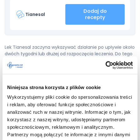
Dodaj do
Tianesal
recepty
Lek Tianesal zaczyna wykazywać działanie po upływie około
dwóch tygodni lub dłużej od rozpoczęcia leczenia. Do tego
czasu objawy choroby mogą ulec nasileniu. Na początku
stosowania leków przeciwdepresyjnych pacjent może czuć
pogorszenie swojego stanu zdrowia. W takim przypadku
należy niezwłocznie skontaktować się z lekarzem.
Niniejsza strona korzysta z plików cookie
Nie należy przekraczać zalecanych dawek. Długotrwałe
Wykorzystujemy pliki cookie do spersonalizowania treści
stosowanie leku Tianesal może prowadzić do uzależnienia.
i reklam, aby oferować funkcje społecznościowe i
Ważne informacje
analizować ruch w naszej witrynie. Informacje o tym, jak
korzystasz z naszej witryny, udostępniamy partnerom
Przerwanie leczenia
społecznościowym, reklamowym i analitycznym.
Partnerzy mogą połączyć te informacje z innymi danymi