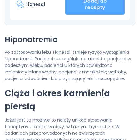
Dodaj do
Tianesal
recepty
Hiponatremia
Po zastosowaniu leku Tianesal istnieje ryzyko wystąpienia
hiponatremii. Pacjenci szczególnie narażeni to: pacjenci w
podeszłym wieku, pacjenci u których stwierdzono
zmieniony bilans wodny, pacjenci z marskością wątroby,
pacjenci odwodnieni lub przyjmujący leki moczopędne.
Ciąża i okres karmienia
piersią
Jeżeli jest to możliwe to należy unikać stosowania
tianeptyny u kobiet w ciąży, w każdym trymestrze. W
badaniach przeprowadzonych na zwierzętach
zaobserwowano większą ilość poronień oraz zwiększoną