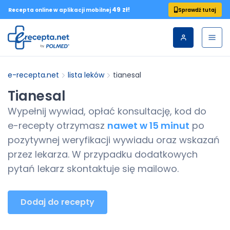
49 zł!
Sprawdź tutaj
Recepta online w aplikacji mobilnej
e-recepta.net
lista leków
tianesal
Tianesal
Wypełnij wywiad, opłać konsultację, kod do
e-recepty
otrzymasz
nawet w 15 minut
po
pozytywnej weryfikacji wywiadu oraz wskazań
przez lekarza. W przypadku dodatkowych
pytań lekarz skontaktuje się mailowo.
Dodaj do recepty