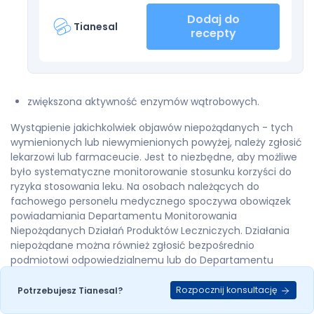
Dodaj do
Tianesal
recepty
zwiększona aktywność enzymów wątrobowych.
Wystąpienie jakichkolwiek objawów niepożądanych - tych
wymienionych lub niewymienionych powyżej, należy zgłosić
lekarzowi lub farmaceucie. Jest to niezbędne, aby możliwe
było systematyczne monitorowanie stosunku korzyści do
ryzyka stosowania leku. Na osobach należących do
fachowego personelu medycznego spoczywa obowiązek
powiadamiania Departamentu Monitorowania
Niepożądanych Działań Produktów Leczniczych. Działania
niepożądane można również zgłosić bezpośrednio
podmiotowi odpowiedzialnemu lub do Departamentu
Monitorowania Niepożądanych Działań Produktów
Leczniczych Urzędu Rejestracji Produktów Leczniczych,
Rozpocznij konsultację
Potrzebujesz Tianesal?
Wyrobów Medycznych i Produktów Biobójczych.