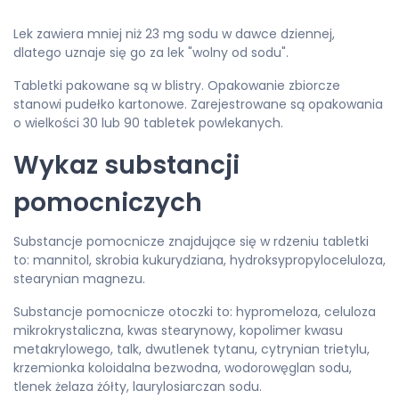
Lek zawiera mniej niż 23 mg sodu w dawce dziennej,
dlatego uznaje się go za lek "wolny od sodu".
Tabletki pakowane są w blistry. Opakowanie zbiorcze
stanowi pudełko kartonowe. Zarejestrowane są opakowania
o wielkości 30 lub 90 tabletek powlekanych.
Wykaz substancji
pomocniczych
Substancje pomocnicze znajdujące się w rdzeniu tabletki
to: mannitol, skrobia kukurydziana, hydroksypropyloceluloza,
stearynian magnezu.
Substancje pomocnicze otoczki to: hypromeloza, celuloza
mikrokrystaliczna, kwas stearynowy, kopolimer kwasu
metakrylowego, talk, dwutlenek tytanu, cytrynian trietylu,
krzemionka koloidalna bezwodna, wodorowęglan sodu,
tlenek żelaza żółty, laurylosiarczan sodu.