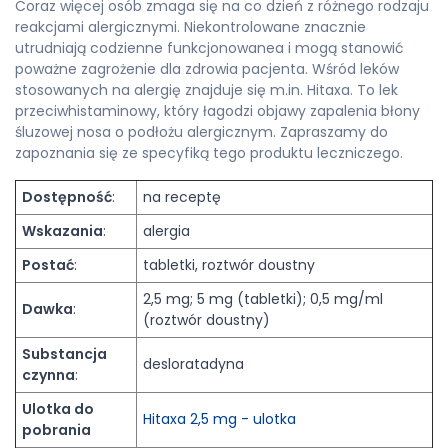
Coraz więcej osób zmaga się na co dzień z różnego rodzaju
reakcjami alergicznymi. Niekontrolowane znacznie
utrudniają codzienne funkcjonowanea i mogą stanowić
poważne zagrożenie dla zdrowia pacjenta. Wśród leków
stosowanych na alergię znajduje się m.in. Hitaxa. To lek
przeciwhistaminowy, który łagodzi objawy zapalenia błony
śluzowej nosa o podłożu alergicznym. Zapraszamy do
zapoznania się ze specyfiką tego produktu leczniczego.
Dostępność
:
na receptę
Wskazania
:
alergia
Postać
:
tabletki, roztwór doustny
2,5 mg; 5 mg (tabletki); 0,5 mg/ml
Dawka
:
(roztwór doustny)
Substancja
desloratadyna
czynna
:
Ulotka do
Hitaxa 2,5 mg - ulotka
pobrania