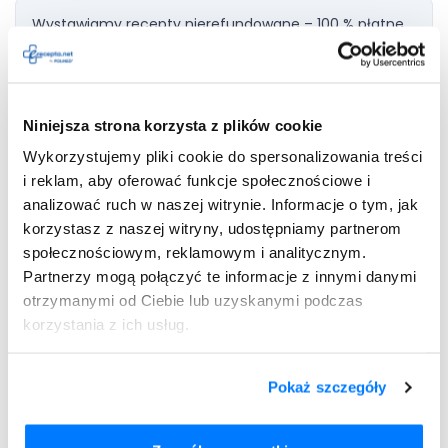
Wystawiamy recepty nierefundowane – 100 % płatne.
Maksymalnie 4 leki na jednej recepcie.
Niniejsza strona korzysta z plików cookie
Wykorzystujemy pliki cookie do spersonalizowania treści
Dodaj do
Hitaxa
i reklam, aby oferować funkcje społecznościowe i
recepty
analizować ruch w naszej witrynie. Informacje o tym, jak
korzystasz z naszej witryny, udostępniamy partnerom
społecznościowym, reklamowym i analitycznym.
Partnerzy mogą połączyć te informacje z innymi danymi
Przeterminowany lek należy zwrócić do apteki w celu
otrzymanymi od Ciebie lub uzyskanymi podczas
prawidłowej jego utylizacji. Preparatu medycznego nie
powinno wyrzucać się do domowego kosza ani do
korzystania z ich usług.
kanalizacji. W ten sposób pacjenci przykładają się do
zwiększonej ochrony środowiska naturalnego.
Pokaż szczegóły
Potencjalne działania
niepożądane