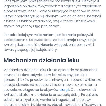
Podstawowym wskazaniem do stosowania leku Hitaxa jest
łagodzenie objawów związanych z alergicznym zapaleniem
błony śluzowej nosa. Tabletki ulegające rozpadowi w jamie
ustnej charakteryzują się dobrym wchłanianiem substancji
czynnej i szybkim działaniem, dzięki czemu stosunkowo
szybko przynoszą ulgę pacjentowi.
Ponadto kolejnym wskazaniem jest leczenie pokrzywki
desloratadyną. Udowodniono, że substancja ta wykazuje
wysoką skuteczność działania w łagodzeniu pokrzywki i
towarzyszącego jej świądu skóry.
Mechanizm działania leku
Mechanizm działania leku Hitaxa opiera się na substancji
czynnej desloratadynie. Sam lek zaliczany jest do II
generacji leków przeciwhistaminowych. Preparat wybiórczo
blokuje obwodowe receptory histaminowe, dzięki czemu
pozwala na złagodzenie objawów
alergii
. Co ciekawe, lek
wykazuje skuteczne działanie przez całą dobę. Po zażyciu
substancja szybko się wchłania i łagodzi takie objawy
alergiczne jak m.in.: kichanie, obrzęk i świąd błon śluzowych,