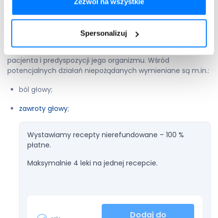
Zezwól na wszystkie
Jak każdy inny preparat medyczny, Hitaxa również może
powodować działania niepożądane. Nie występują one u
Spersonalizuj
każdego pacjenta, a skala i rodzaj ewentualnych skutków
ubocznych w dużej mierze zależą od stanu zdrowia
pacjenta i predyspozycji jego organizmu. Wśród
potencjalnych działań niepożądanych wymieniane są m.in.:
ból głowy;
zawroty głowy
;
Wystawiamy recepty nierefundowane – 100 %
płatne.
Maksymalnie 4 leki na jednej recepcie.
Dodaj do