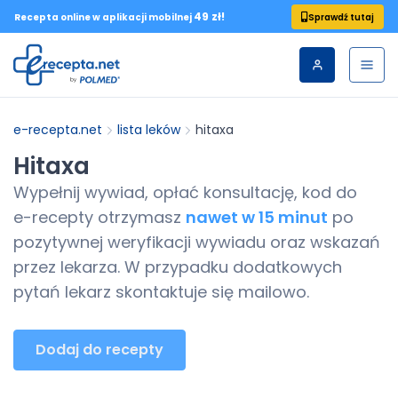
49 zł!
Sprawdź tutaj
Recepta online w aplikacji mobilnej
e-recepta.net
lista leków
hitaxa
Hitaxa
Wypełnij wywiad, opłać konsultację, kod do
e-recepty
otrzymasz
nawet w 15 minut
po
pozytywnej weryfikacji wywiadu oraz wskazań
przez lekarza. W przypadku dodatkowych
pytań lekarz skontaktuje się mailowo.
Dodaj do recepty