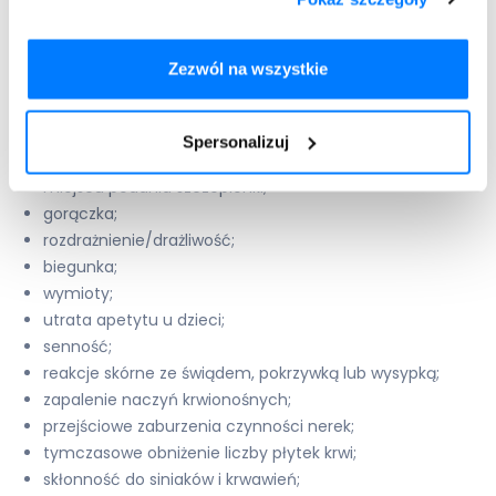
ból w miejscu zaszczepienia;
ból mięśni;
ból stawów;
Zezwól na wszystkie
potliwość;
dreszcze;
złe ogólne samopoczucie;
Spersonalizuj
zaczerwienienie, obrzęk, zasinienie, stwardnienie w
miejscu podania szczepionki;
gorączka;
rozdrażnienie/drażliwość;
biegunka;
wymioty;
utrata apetytu u dzieci;
senność;
reakcje skórne ze świądem, pokrzywką lub wysypką;
zapalenie naczyń krwionośnych;
przejściowe zaburzenia czynności nerek;
tymczasowe obniżenie liczby płytek krwi;
skłonność do siniaków i krwawień;