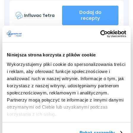
Dodaj do
Influvac Tetra
recepty
obrzęk naczynioruchowy (nagły obrzęk w okolicy głowy i
szyi, twarz, ust, języka i gardła, trudności w przełykaniu,
Niniejsza strona korzysta z plików cookie
trudności w oddychaniu);
Wykorzystujemy pliki cookie do spersonalizowania treści
ciężkie reakcje alergiczne;
i reklam, aby oferować funkcje społecznościowe i
wstrząs (niskie ciśnienie krwi, płytki i przyspieszony
analizować ruch w naszej witrynie. Informacje o tym, jak
oddech, zimna, wilgotna skóra, przyspieszona praca
korzystasz z naszej witryny, udostępniamy partnerom
serca,
zawroty głowy
, omdlenia).
społecznościowym, reklamowym i analitycznym.
Partnerzy mogą połączyć te informacje z innymi danymi
Ponadto po podaniu szczepionki Influvac Tetra
otrzymanymi od Ciebie lub uzyskanymi podczas
obserwowano takie działania niepożądane jak m.in.:
korzystania z ich usług.
uczucie zmęczenia;
ból głowy;
Pokaż szczegóły