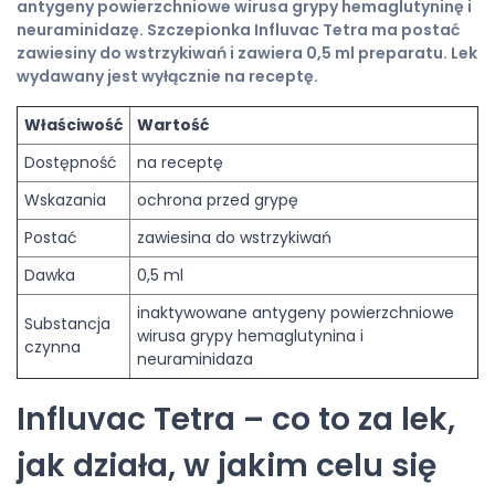
antygeny powierzchniowe wirusa grypy hemaglutyninę i
neuraminidazę. Szczepionka Influvac Tetra ma postać
zawiesiny do wstrzykiwań i zawiera 0,5 ml preparatu. Lek
wydawany jest wyłącznie na receptę.
Właściwość
Wartość
Dostępność
na receptę
Wskazania
ochrona przed grypę
Postać
zawiesina do wstrzykiwań
Dawka
0,5 ml
inaktywowane antygeny powierzchniowe
Substancja
wirusa grypy hemaglutynina i
czynna
neuraminidaza
Influvac Tetra – co to za lek,
jak działa, w jakim celu się