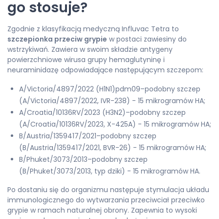
go stosuje?
Zgodnie z klasyfikacją medyczną Influvac Tetra to
szczepionka przeciw grypie
w postaci zawiesiny do
wstrzykiwań. Zawiera w swoim składzie antygeny
powierzchniowe wirusa grupy hemaglutyninę i
neuraminidazę odpowiadające następującym szczepom:
A/Victoria/4897/2022 (H1N1)pdm09–podobny szczep
(A/Victoria/4897/2022, IVR-238) - 15 mikrogramów HA;
A/Croatia/10136RV/2023 (H3N2)–podobny szczep
(A/Croatia/10136RV/2023, X-425A) - 15 mikrogramów HA;
B/Austria/1359417/2021–podobny szczep
(B/Austria/1359417/2021, BVR-26) - 15 mikrogramów HA;
B/Phuket/3073/2013–podobny szczep
(B/Phuket/3073/2013, typ dziki) - 15 mikrogramów HA.
Po dostaniu się do organizmu następuje stymulacja układu
immunologicznego do wytwarzania przeciwciał przeciwko
grypie w ramach naturalnej obrony. Zapewnia to wysoki