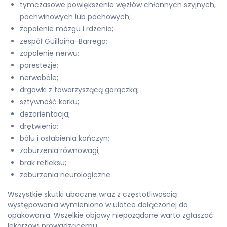
tymczasowe powiększenie węzłów chłonnych szyjnych,
pachwinowych lub pachowych;
zapalenie mózgu i rdzenia;
zespół Guillaina-Barrego;
zapalenie nerwu;
parestezje;
nerwobóle;
drgawki z towarzyszącą gorączką;
sztywność karku;
dezorientacja;
drętwienia;
bólu i osłabienia kończyn;
zaburzenia równowagi;
brak refleksu;
zaburzenia neurologiczne.
Wszystkie skutki uboczne wraz z częstotliwością
występowania wymieniono w ulotce dołączonej do
opakowania. Wszelkie objawy niepożądane warto zgłaszać
lekarzowi prowadzącemu.