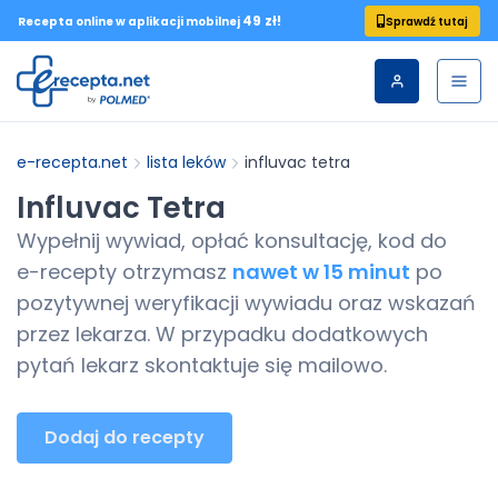
49 zł!
Sprawdź tutaj
Recepta online w aplikacji mobilnej
e-recepta.net
lista leków
influvac tetra
Influvac Tetra
Wypełnij wywiad, opłać konsultację, kod do
e-recepty
otrzymasz
nawet w 15 minut
po
pozytywnej weryfikacji wywiadu oraz wskazań
przez lekarza. W przypadku dodatkowych
pytań lekarz skontaktuje się mailowo.
Dodaj do recepty