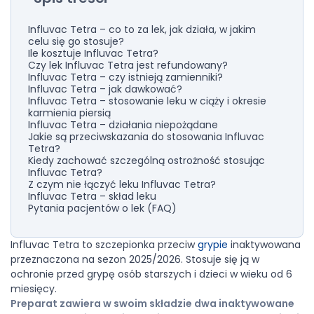
Influvac Tetra – co to za lek, jak działa, w jakim
celu się go stosuje?
Ile kosztuje Influvac Tetra?
Czy lek Influvac Tetra jest refundowany?
Influvac Tetra – czy istnieją zamienniki?
Influvac Tetra – jak dawkować?
Influvac Tetra – stosowanie leku w ciąży i okresie
karmienia piersią
Influvac Tetra – działania niepożądane
Jakie są przeciwskazania do stosowania Influvac
Tetra?
Kiedy zachować szczególną ostrożność stosując
Influvac Tetra?
Z czym nie łączyć leku Influvac Tetra?
Influvac Tetra – skład leku
Pytania pacjentów o lek (FAQ)
Influvac Tetra to szczepionka przeciw
grypie
inaktywowana
przeznaczona na sezon 2025/2026. Stosuje się ją w
ochronie przed grypę osób starszych i dzieci w wieku od 6
miesięcy.
Preparat zawiera w swoim składzie dwa
inaktywowane