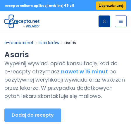
49 zł!
Sprawdź tutaj
Recepta online w aplikacji mobilnej
e-recepta.net
lista leków
asaris
Asaris
Wypełnij wywiad, opłać konsultację, kod do
e-recepty
otrzymasz
nawet w 15 minut
po
pozytywnej weryfikacji wywiadu oraz wskazań
przez lekarza. W przypadku dodatkowych
pytań lekarz skontaktuje się mailowo.
Dodaj do recepty