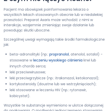
Pacjent ma obowiązek poinformowania lekarza o
wszystkich lekach stosowanych obecnie lub w niedalekiej
przeszłości. Preparat Asaris może wchodzić z nimi w
interakcje, wzajemnie zmieniając swoje działanie lub
powodując skutki uboczne.
Szczególnej uwagi wymagają takie środki farmakologiczne
jak:
beta-adronolityki (np.:
propranolol
, atenolol, sotalol) -
stosowane w
leczeniu wysokiego ciśnienia
krwi lub
innych chorób serca;
leki przeciwwirusowe;
leki przeciwgrzybicze (np.: itrakonazol, ketokonazol);
kortykosteroidy (doustne lub we wstrzyknięciach);
leki stosowane w leczeniu HIV (np.: rytonawir,
kobicystat).
Wszystkie te substancje wymieniono w ulotce dołączonej
do opakowania. O możliwości jednoczesnego stosowania