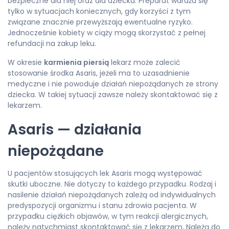
bezpieczne dla niej oraz dla dziecka. Preparat wdraża się
tylko w sytuacjach koniecznych, gdy korzyści z tym
związane znacznie przewyższają ewentualne ryzyko.
Jednocześnie kobiety w ciąży mogą skorzystać z pełnej
refundacji na zakup leku.
W okresie
karmienia piersią
lekarz może zalecić
stosowanie środka Asaris, jeżeli ma to uzasadnienie
medyczne i nie powoduje działań niepożądanych ze strony
dziecka. W takiej sytuacji zawsze należy skontaktować się z
lekarzem.
Asaris — działania
niepożądane
U pacjentów stosujących lek Asaris mogą występować
skutki uboczne. Nie dotyczy to każdego przypadku. Rodzaj i
nasilenie działań niepożądanych zależą od indywidualnych
predyspozycji organizmu i stanu zdrowia pacjenta. W
przypadku ciężkich objawów, w tym reakcji alergicznych,
należy natychmiast skontaktować się z lekarzem. Należą do