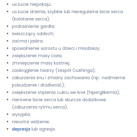
uczucie niepokoju;
uczucie drżenia, szybkie lub nieregularne bicie serca
(kołatanie serca);
podrażnienie gardła;
świszczący oddech;
zaćma i jaskra;
spowolnienie wzrostu u dzieci i młodzieży;
zwiększenie masy ciała;
zmniejszenie masy kostnej;
zaokrąglenie twarzy (zespół Cushinga);
zaburzenia snu i zmiany zachowania (np.: nadmierne
pobudzenie i drażliwość);
zwiększenie stężenia cukru we krwi (hiperglikemia);
nierówne bicie serca lub skurcze dodatkowe
(zaburzenia rytmu serca);
wysypka;
nieostre widzenie;
depresja
lub agresja.