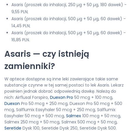
Asaris (proszek do inhalacji, 250 µg + 50 µg, 180 dawek) -
9,55 PLN;
Asaris (proszek do inhalacji, 500 µg + 50 µg, 60 dawek) -
14,45 PLN;
Asaris (proszek do inhalacji, 500 µg + 50 µg, 60 dawek) -
16,85 PLN.
Asaris — czy istnieją
zamienniki?
W aptece dostępne są inne leki zawierające takie same
substancje czynne w tej samej postaci to lek Asaris. Lekarz
powinien jednak dobrać odpowiednią dawkę. Należą do
nich: Airflusal Forspiro,
Duexon Pro
50 mcg + 100 mcg,
Duexon
Pro 50 mcg + 250 mcg, Duexon Pro 50 mcg + 500
mcg, Salflumix Easyhaler 50 mcg + 250 mcg, Salflumix
Easyhaler 50 mcg + 500 mcg,
Salmex
100 mcg + 50 mcg,
Salmex 250 mcg + 50 mcg, Salmex 500 mcg + 50 mcg,
Seretide
Dysk 100, Seretide Dysk 250, Seretide Dysk 500.