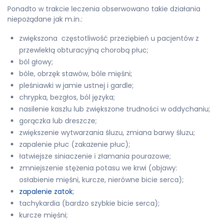
Ponadto w trakcie leczenia obserwowano takie działania
niepożądane jak m.in.:
zwiększona częstotliwość przeziębień u pacjentów z
przewlekłą obturacyjną chorobą płuc;
ból głowy;
bóle, obrzęk stawów, bóle mięśni;
pleśniawki w jamie ustnej i gardle;
chrypka, bezgłos, ból języka;
nasilenie kaszlu lub zwiększone trudności w oddychaniu;
gorączka lub dreszcze;
zwiększenie wytwarzania śluzu, zmiana barwy śluzu;
zapalenie płuc (zakażenie płuc);
łatwiejsze siniaczenie i złamania pourazowe;
zmniejszenie stężenia potasu we krwi (objawy:
osłabienie mięśni, kurcze, nierówne bicie serca);
zapalenie zatok
;
tachykardia (bardzo szybkie bicie serca);
kurcze mięśni;