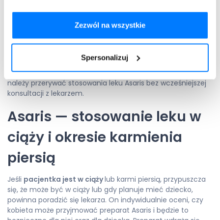
Nie wolno stosować dawki większej niż zalecana. Nie wpływa
to na poprawę skuteczności leczenia i może powodować
Zezwól na wszystkie
działania niepożądane związane z przedawkowaniem
substancji czynnych, w tym: drżenia, ból głowy,
przyspieszenie czynności serca, osłabienie mięśni i ból
Spersonalizuj
mięśni. W takiej sytuacji natychmiast należy poinformować
lekarza i postępować zgodnie z jego wskazaniami. Nie
należy przerywać stosowania leku Asaris bez wcześniejszej
konsultacji z lekarzem.
Asaris — stosowanie leku w
ciąży i okresie karmienia
piersią
Jeśli
pacjentka jest w ciąży
lub karmi piersią, przypuszcza
się, że może być w ciąży lub gdy planuje mieć dziecko,
powinna poradzić się lekarza. On indywidualnie oceni, czy
kobieta może przyjmować preparat Asaris i będzie to