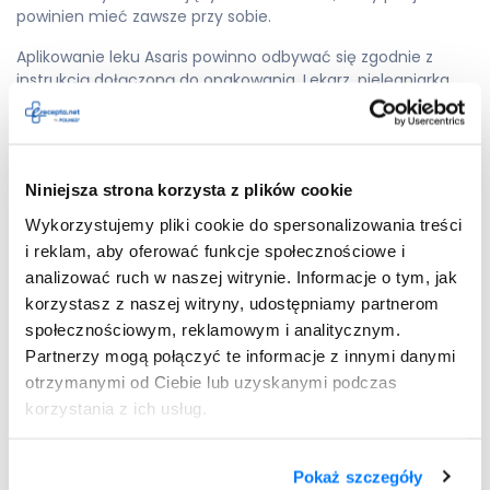
powinien mieć zawsze przy sobie.
Aplikowanie leku Asaris powinno odbywać się zgodnie z
instrukcją dołączoną do opakowania. Lekarz, pielęgniarka
lub farmaceuta powinni wcześniej poinstruować pacjenta.
Bezpośrednio po każdej inhalacji należy wypłukać jamę
ustną i wypluć wodę, co zapobiega wystąpieniu chrypki i
pleśniawek.
Niniejsza strona korzysta z plików cookie
Wykorzystujemy pliki cookie do spersonalizowania treści
Wystawiamy recepty nierefundowane – 100 % płatne.
i reklam, aby oferować funkcje społecznościowe i
Maksymalnie 4 leki na jednej recepcie.
analizować ruch w naszej witrynie. Informacje o tym, jak
korzystasz z naszej witryny, udostępniamy partnerom
społecznościowym, reklamowym i analitycznym.
Partnerzy mogą połączyć te informacje z innymi danymi
otrzymanymi od Ciebie lub uzyskanymi podczas
Dodaj do
Asaris
recepty
korzystania z ich usług.
Pokaż szczegóły