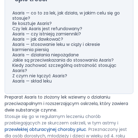
Asaris — co to za lek, jak działa, w jakim celu się go
stosuje?
Ile kosztuje Asaris?
Czy lek Asaris jest refundowany?
Asaris — czy istnieją zamienniki?
Asaris — jak dawkować?
Asaris — stosowanie leku w ciąży i okresie
karmienia piersią
Asaris — działania niepożądane
Jakie są przeciwskazania do stosowania Asaris?
Kiedy zachować szczególną ostrożność stosując
Asaris?
Z czym nie łączyć Asaris?
Asaris — skład leku
Preparat Asaris to złożony lek wziewny o działaniu
przeciwzapalnym i rozszerzającym oskrzela, który zawiera
dwie substancje czynne.
Stosuje się go w regularnym leczeniu chorób
przebiegających ze skurczem oskrzeli, w tym astmy i
przewlekłej obturacyjnej choroby płuc
. Przeznaczony jest
dla osób dorosłych, młodzieży i dzieci w wieku od 4. roku