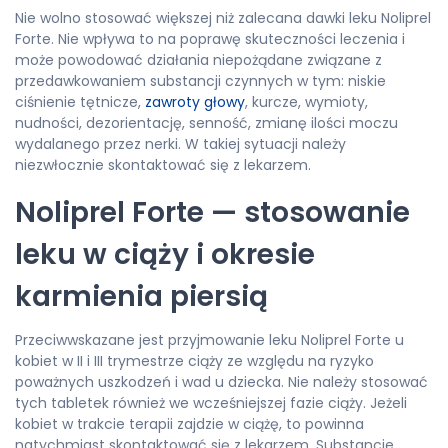
Nie wolno stosować większej niż zalecana dawki leku Noliprel
Forte. Nie wpływa to na poprawę skuteczności leczenia i
może powodować działania niepożądane związane z
przedawkowaniem substancji czynnych w tym: niskie
ciśnienie tętnicze,
zawroty głowy
, kurcze, wymioty,
nudności, dezorientację, senność, zmianę ilości moczu
wydalanego przez nerki. W takiej sytuacji należy
niezwłocznie skontaktować się z lekarzem.
Noliprel Forte — stosowanie
leku w ciąży i okresie
karmienia piersią
Przeciwwskazane jest przyjmowanie leku Noliprel Forte u
kobiet w II i III trymestrze ciąży ze względu na ryzyko
poważnych uszkodzeń i wad u dziecka. Nie należy stosować
tych tabletek również we wcześniejszej fazie ciąży. Jeżeli
kobiet w trakcie terapii zajdzie w ciążę, to powinna
natychmiast skontaktować się z lekarzem. Substancje