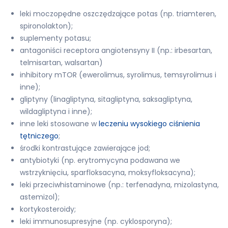
leki moczopędne oszczędzające potas (np. triamteren,
spironolakton);
suplementy potasu;
antagoniści receptora angiotensyny II (np.: irbesartan,
telmisartan, walsartan)
inhibitory mTOR (ewerolimus, syrolimus, temsyrolimus i
inne);
gliptyny (linagliptyna, sitagliptyna, saksagliptyna,
wildagliptyna i inne);
inne leki stosowane w
leczeniu wysokiego ciśnienia
tętniczego
;
środki kontrastujące zawierające jod;
antybiotyki (np. erytromycyna podawana we
wstrzyknięciu, sparfloksacyna, moksyfloksacyna);
leki przeciwhistaminowe (np.: terfenadyna, mizolastyna,
astemizol);
kortykosteroidy;
leki immunosupresyjne (np. cyklosporyna);