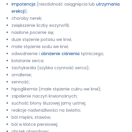
impotencja
(niezdolność osiągnięcia lub
utrzymania
erekcji
);
choroby nerek;
zwiększenie liczby eozynofili;
nasilone pocenie się;
duże stężenie potasu we krwi;
małe stężenie sodu we krwi;
odwodnienie i
obniżenie ciśnienia
tętniczego;
kołatanie serca;
tachykardia (szybka czynność serca);
omdlenie;
senność;
hipoglikemia (małe stężenie cukru we krwi);
zapalenie naczyń krwionośnych;
suchość błony śluzowej jamy ustnej;
reakcje nadwrażliwości na światło;
ból mięśni, stawów;
ból w klatce piersiowej;
obrzęk obwodowy;