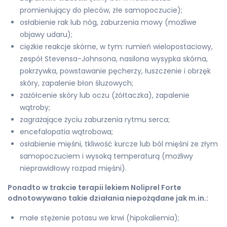
promieniujący do pleców, złe samopoczucie);
osłabienie rak lub nóg, zaburzenia mowy (możliwe
objawy udaru);
ciężkie reakcje skórne, w tym: rumień wielopostaciowy,
zespół Stevensa-Johnsona, nasilona wysypka skórna,
pokrzywka, powstawanie pęcherzy, łuszczenie i obrzęk
skóry, zapalenie błon śluzowych;
zażółcenie skóry lub oczu (żółtaczka), zapalenie
wątroby;
zagrażające życiu zaburzenia rytmu serca;
encefalopatia wątrobowa;
osłabienie mięśni, tkliwość kurcze lub ból mięśni ze złym
samopoczuciem i wysoką temperaturą (możliwy
nieprawidłowy rozpad mięśni).
Ponadto w trakcie terapii lekiem Noliprel Forte
odnotowywano takie działania niepożądane jak m.in.:
małe stężenie potasu we krwi (hipokaliemia);