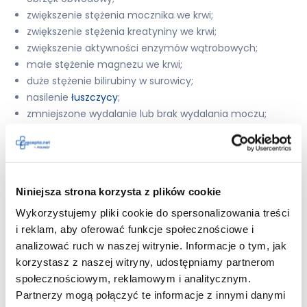
zwiększenie stężenia mocznika we krwi;
zwiększenie stężenia kreatyniny we krwi;
zwiększenie aktywności enzymów wątrobowych;
małe stężenie magnezu we krwi;
duże stężenie bilirubiny w surowicy;
nasilenie
łuszczycy
;
zmniejszone wydalanie lub brak wydalania moczu;
ostra niewydolność nerek;
nagłe zaczerwienienie twarzy;
ciemna barwa moczu;
eozynofilowe zapalenie płuc;
Niniejsza strona korzysta z plików cookie
dezorientacja;
ciężkie choroby nerek;
Wykorzystujemy pliki cookie do spersonalizowania treści
zapalenie błony śluzowej nosa;
i reklam, aby oferować funkcje społecznościowe i
zmiany parametrów krwi;
analizować ruch w naszej witrynie. Informacje o tym, jak
nieprawidłowa czynność serca;
korzystasz z naszej witryny, udostępniamy partnerom
krótkowzroczność;
społecznościowym, reklamowym i analitycznym.
zaburzenia widzenia, zamazane widzenie, pogorszenie
Partnerzy mogą połączyć te informacje z innymi danymi