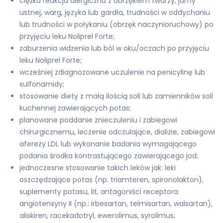
ciężka reakcja alergiczna z obrzękiem twarzy, jamy
ustnej, warg, języka lub gardła, trudności w oddychaniu
lub trudności w połykaniu (obrzęk naczynioruchowy) po
przyjęciu leku Noliprel Forte;
zaburzenia widzenia lub ból w oku/oczach po przyjęciu
leku Noliprel Forte;
wcześniej zdiagnozowane uczulenie na penicylinę lub
sulfonamidy;
stosowanie diety z małą ilością soli lub zamienników soli
kuchennej zawierających potas;
planowane poddanie znieczuleniu i zabiegowi
chirurgicznemu, leczenie odczulające, dializie, zabiegowi
aferezy LDL lub wykonanie badania wymagającego
podania środka kontrastującego zawierającego jod;
jednoczesne stosowanie takich leków jak: leki
oszczędzające potas (np. triamteren, spironolakton),
suplementy potasu, lit, antagoniści receptora
angiotensyny II (np.: irbesartan, telmisartan, walsartan),
aliskiren, racekadotryl, ewerolimus, syrolimus,