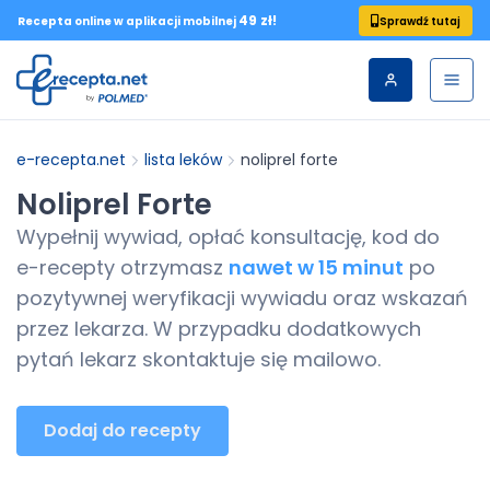
49 zł!
Sprawdź tutaj
Recepta online w aplikacji mobilnej
e-recepta.net
lista leków
noliprel forte
Noliprel Forte
Wypełnij wywiad, opłać konsultację, kod do
e-recepty
otrzymasz
nawet w 15 minut
po
pozytywnej weryfikacji wywiadu oraz wskazań
przez lekarza. W przypadku dodatkowych
pytań lekarz skontaktuje się mailowo.
Dodaj do recepty