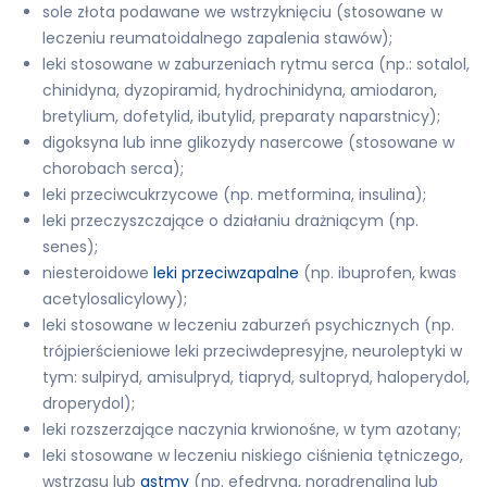
sole złota podawane we wstrzyknięciu (stosowane w
leczeniu reumatoidalnego zapalenia stawów);
leki stosowane w zaburzeniach rytmu serca (np.: sotalol,
chinidyna, dyzopiramid, hydrochinidyna, amiodaron,
bretylium, dofetylid, ibutylid, preparaty naparstnicy);
digoksyna lub inne glikozydy nasercowe (stosowane w
chorobach serca);
leki przeciwcukrzycowe (np. metformina, insulina);
leki przeczyszczające o działaniu drażniącym (np.
senes);
niesteroidowe
leki przeciwzapalne
(np. ibuprofen, kwas
acetylosalicylowy);
leki stosowane w leczeniu zaburzeń psychicznych (np.
trójpierścieniowe leki przeciwdepresyjne, neuroleptyki w
tym: sulpiryd, amisulpryd, tiapryd, sultopryd, haloperydol,
droperydol);
leki rozszerzające naczynia krwionośne, w tym azotany;
leki stosowane w leczeniu niskiego ciśnienia tętniczego,
wstrząsu lub
astmy
(np. efedryna, noradrenalina lub