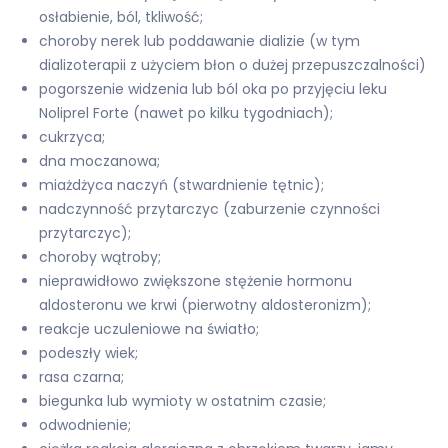
osłabienie, ból, tkliwość;
choroby nerek lub poddawanie dializie (w tym
dializoterapii z użyciem błon o dużej przepuszczalności)
pogorszenie widzenia lub ból oka po przyjęciu leku
Noliprel Forte (nawet po kilku tygodniach);
cukrzyca;
dna moczanowa;
miażdżyca naczyń (stwardnienie tętnic);
nadczynność przytarczyc (zaburzenie czynności
przytarczyc);
choroby wątroby;
nieprawidłowo zwiększone stężenie hormonu
aldosteronu we krwi (pierwotny aldosteronizm);
reakcje uczuleniowe na światło;
podeszły wiek;
rasa czarna;
biegunka lub wymioty w ostatnim czasie;
odwodnienie;