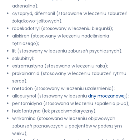
adrenalina);
cyzapryd, difemanil (stosowane w leczeniu zaburzeń
żołądkowo-jelitowych);
racekadotryl (stosowany w leczeniu biegunki);
aliskiren (stosowany w leczeniu nadciśnienia
tętniczego);
lit (stosowany w leczeniu zaburzeń psychicznych);
sakubitryl;
estramustyna (stosowana w leczeniu raka);
prokainamid (stosowany w leczeniu zaburzeń rytmu
serca);
metadon (stosowany w leczeniu uzależnienia);
allopurynol (stosowany w leczeniu
dny moczanowej
);
pentamidyna (stosowana w leczeniu zapalenia płuc);
halofantryna (lek przeciwmalaryczny);
winkamina (stosowana w leczeniu objawowych
zaburzeń poznawczych u pacjentów w podeszłym
wieku);