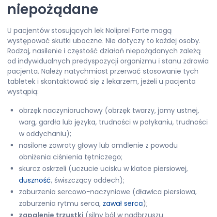
niepożądane
U pacjentów stosujących lek Noliprel Forte mogą
występować skutki uboczne. Nie dotyczy to każdej osoby.
Rodzaj, nasilenie i częstość działań niepożądanych zależą
od indywidualnych predyspozycji organizmu i stanu zdrowia
pacjenta. Należy natychmiast przerwać stosowanie tych
tabletek i skontaktować się z lekarzem, jeżeli u pacjenta
wystąpią:
obrzęk naczynioruchowy (obrzęk twarzy, jamy ustnej,
warg, gardła lub języka, trudności w połykaniu, trudności
w oddychaniu);
nasilone zawroty głowy lub omdlenie z powodu
obniżenia ciśnienia tętniczego;
skurcz oskrzeli (uczucie ucisku w klatce piersiowej,
duszność
, świszczący oddech);
zaburzenia sercowo-naczyniowe (dławica piersiowa,
zaburzenia rytmu serca,
zawał serca
);
zapalenie trzustki
(silny ból w nadbrzuszu