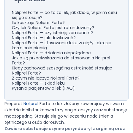
Noliprel Forte — co to za lek, jak działa, w jakim celu
się go stosuje?
Ile kosztuje Noliprel Forte?
Czy lek Noliprel Forte jest refundowany?
Noliprel Forte — czy istnieją zamienniki?
Noliprel Forte — jak dawkować?
Noliprel Forte — stosowanie leku w ciąży i okresie
karmienia piersią
Noliprel Forte — działania niepożądane
Jakie są przeciwskazania do stosowania Noliprel
Forte?
Kiedy zachować szczególną ostrożność stosując
Noliprel Forte?
Z czym nie łączyć Noliprel Forte?
Noliprel Forte — skład leku
Pytania pacjentów o lek (FAQ)
Preparat
Noliprel
Forte to lek złożony zawierający w swoim
składzie inhibitor konwertazy angiotensyny oraz substancję
moczopędną. Stosuje się go w leczeniu nadciśnienia
tętniczego u osób dorosłych.
Zawiera substancje czynne peryndopryl z argininą oraz