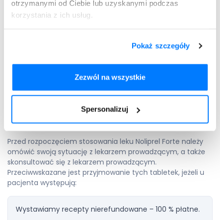
widzenia lub ból oczu;
otrzymanymi od Ciebie lub uzyskanymi podczas
toczeń rumieniowaty układowy;
korzystania z ich usług.
i inne.
Wszystkie skutki uboczne wraz z częstotliwością ich
Pokaż szczegóły
występowania wymieniono w ulotce dołączonej do
opakowania. Wszelkie objawy niepożądane należy zgłaszać
lekarzowi prowadzącemu.
Zezwól na wszystkie
Jakie są przeciwskazania do
Spersonalizuj
stosowania Noliprel Forte?
Przed rozpoczęciem stosowania leku Noliprel Forte należy
omówić swoją sytuację z lekarzem prowadzącym, a także
skonsultować się z lekarzem prowadzącym.
Przeciwwskazane jest przyjmowanie tych tabletek, jeżeli u
pacjenta występują:
Wystawiamy recepty nierefundowane – 100 % płatne.