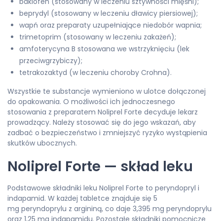
baklofen (stosowany w leczeniu sztywności mięśni);
beprydyl (stosowany w leczeniu dławicy piersiowej);
wapń oraz preparaty uzupełniające niedobór wapnia;
trimetoprim (stosowany w leczeniu zakażeń);
amfoterycyna B stosowana we wstrzyknięciu (lek
przeciwgrzybiczy);
tetrakozaktyd (w leczeniu choroby Crohna).
Wszystkie te substancje wymieniono w ulotce dołączonej
do opakowania. O możliwości ich jednoczesnego
stosowania z preparatem Noliprel Forte decyduje lekarz
prowadzący. Należy stosować się do jego wskazań, aby
zadbać o bezpieczeństwo i zmniejszyć ryzyko wystąpienia
skutków ubocznych.
Noliprel Forte — skład leku
Podstawowe składniki leku Noliprel Forte to peryndopryl i
indapamid. W każdej tabletce znajduje się 5
mg peryndoprylu z argininą, co daje 3,395 mg peryndoprylu
oraz 1,25 mg indapamidu. Pozostałe składniki pomocnicze