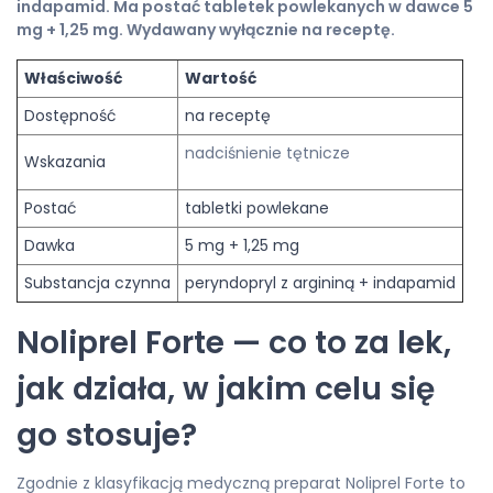
indapamid. Ma postać tabletek powlekanych w dawce 5
mg + 1,25 mg. Wydawany wyłącznie na receptę.
Właściwość
Wartość
Dostępność
na receptę
nadciśnienie tętnicze
Wskazania
Postać
tabletki powlekane
Dawka
5 mg + 1,25 mg
Substancja czynna
peryndopryl z argininą + indapamid
Noliprel Forte — co to za lek,
jak działa, w jakim celu się
go stosuje?
Zgodnie z klasyfikacją medyczną preparat Noliprel Forte to