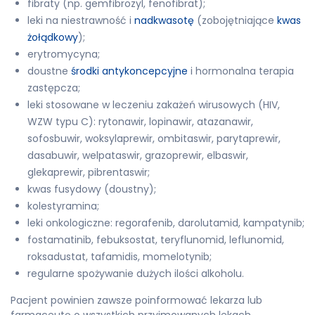
fibraty (np. gemfibrozyl, fenofibrat);
leki na niestrawność i
nadkwasotę
(zobojętniające
kwas
żołądkowy
);
erytromycyna;
doustne
środki antykoncepcyjne
i hormonalna terapia
zastępcza;
leki stosowane w leczeniu zakażeń wirusowych (HIV,
WZW typu C): rytonawir, lopinawir, atazanawir,
sofosbuwir, woksylaprewir, ombitaswir, parytaprewir,
dasabuwir, welpataswir, grazoprewir, elbaswir,
glekaprewir, pibrentaswir;
kwas fusydowy (doustny);
kolestyramina;
leki onkologiczne: regorafenib, darolutamid, kampatynib;
fostamatinib, febuksostat, teryflunomid, leflunomid,
roksadustat, tafamidis, momelotynib;
regularne spożywanie dużych ilości alkoholu.
Pacjent powinien zawsze poinformować lekarza lub