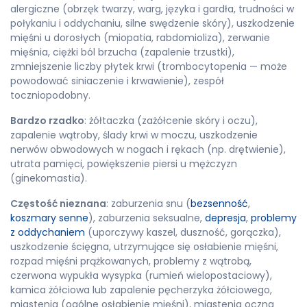
alergiczne (obrzęk twarzy, warg, języka i gardła, trudności w
połykaniu i oddychaniu, silne swędzenie skóry), uszkodzenie
mięśni u dorosłych (miopatia, rabdomioliza), zerwanie
mięśnia, ciężki ból brzucha (zapalenie trzustki),
zmniejszenie liczby płytek krwi (trombocytopenia — może
powodować siniaczenie i krwawienie), zespół
toczniopodobny.
Bardzo rzadko
: żółtaczka (zażółcenie skóry i oczu),
zapalenie wątroby, ślady krwi w moczu, uszkodzenie
nerwów obwodowych w nogach i rękach (np. drętwienie),
utrata pamięci, powiększenie piersi u mężczyzn
(ginekomastia).
Częstość nieznana
: zaburzenia snu (
bezsenność
,
koszmary senne
), zaburzenia seksualne,
depresja
,
problemy
z oddychaniem
(uporczywy kaszel, duszność, gorączka),
uszkodzenie ścięgna, utrzymujące się osłabienie mięśni,
rozpad mięśni prążkowanych, problemy z wątrobą,
czerwona wypukła wysypka (rumień wielopostaciowy),
kamica żółciowa lub zapalenie pęcherzyka żółciowego,
miastenia (ogólne osłabienie mięśni), miastenia oczna