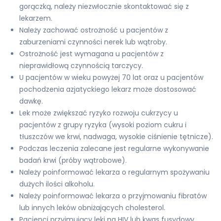
gorączką, należy niezwłocznie skontaktować się z
lekarzem.
Należy zachować ostrożność u pacjentów z
zaburzeniami czynności nerek lub wątroby.
Ostrożność jest wymagana u pacjentów z
nieprawidłową czynnością tarczycy.
U pacjentów w wieku powyżej 70 lat oraz u pacjentów
pochodzenia azjatyckiego lekarz może dostosować
dawkę.
Lek może zwiększać ryzyko rozwoju cukrzycy u
pacjentów z grupy ryzyka (wysoki poziom cukru i
tłuszczów we krwi, nadwaga, wysokie ciśnienie tętnicze).
Podczas leczenia zalecane jest regularne wykonywanie
badań krwi (próby wątrobowe).
Należy poinformować lekarza o regularnym spożywaniu
dużych ilości alkoholu.
Należy poinformować lekarza o przyjmowaniu fibratów
lub innych leków obniżających cholesterol.
Pacjenci przyjmujący leki na HIV lub kwas fusydowy