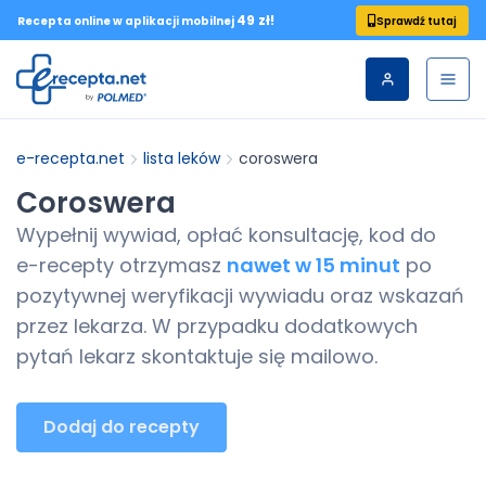
49 zł!
Sprawdź tutaj
Recepta online w aplikacji mobilnej
e-recepta.net
lista leków
coroswera
Coroswera
Wypełnij wywiad, opłać konsultację, kod do
e-recepty
otrzymasz
nawet w 15 minut
po
pozytywnej weryfikacji wywiadu oraz wskazań
przez lekarza. W przypadku dodatkowych
pytań lekarz skontaktuje się mailowo.
Dodaj do recepty