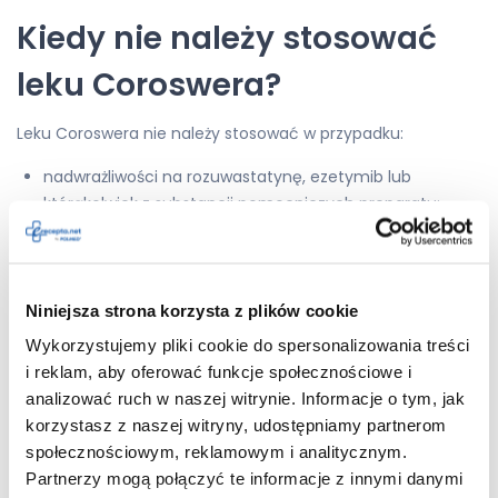
Kiedy nie należy stosować
leku Coroswera?
Leku Coroswera nie należy stosować w przypadku:
nadwrażliwości na rozuwastatynę, ezetymib lub
którąkolwiek z substancji pomocniczych preparatu;
czynnej choroby wątroby;
ciąży lub karmienia piersią;
ciężkich zaburzeń czynności nerek (klirens kreatyniny
<30 ml/min);
Niniejsza strona korzysta z plików cookie
miopatii — nawracających, niewyjaśnionych bólów
Wykorzystujemy pliki cookie do spersonalizowania treści
mięśni;
i reklam, aby oferować funkcje społecznościowe i
jednoczesnego stosowania skojarzenia
analizować ruch w naszej witrynie. Informacje o tym, jak
sofosbuwiru/welpataswiru/woksylaprewiru (leczenie
korzystasz z naszej witryny, udostępniamy partnerom
wirusowego zapalenia wątroby typu C);
społecznościowym, reklamowym i analitycznym.
jednoczesnego stosowania cyklosporyny.
Partnerzy mogą połączyć te informacje z innymi danymi