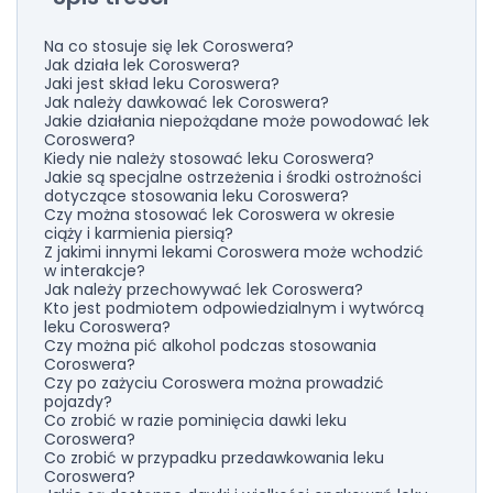
Na co stosuje się lek Coroswera?
Jak działa lek Coroswera?
Jaki jest skład leku Coroswera?
Jak należy dawkować lek Coroswera?
Jakie działania niepożądane może powodować lek
Coroswera?
Kiedy nie należy stosować leku Coroswera?
Jakie są specjalne ostrzeżenia i środki ostrożności
dotyczące stosowania leku Coroswera?
Czy można stosować lek Coroswera w okresie
ciąży i karmienia piersią?
Z jakimi innymi lekami Coroswera może wchodzić
w interakcje?
Jak należy przechowywać lek Coroswera?
Kto jest podmiotem odpowiedzialnym i wytwórcą
leku Coroswera?
Czy można pić alkohol podczas stosowania
Coroswera?
Czy po zażyciu Coroswera można prowadzić
pojazdy?
Co zrobić w razie pominięcia dawki leku
Coroswera?
Co zrobić w przypadku przedawkowania leku
Coroswera?