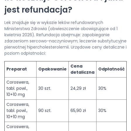
jest refundacja?
Lek znajduje się w wykazie leków refundowanych
Ministerstwa Zdrowia (obwieszczenie obowiązujące od 1
kwietnia 2026). Refundacja obejmuje: zapobieganie
zdarzeniom sercowo-naczyniowym; leczenie substytucyjne
pierwotnej hipercholesterolemii. Urzędowe ceny detaliczne i
poziom odpłatności:
Cena
Preparat
Opakowanie
Odpłatność
detaliczna
Coroswera,
tabl. powl.,
30 szt.
24,29 zł
30%
10+10 mg
Coroswera,
tabl. powl.,
90 szt.
65,90 zł
30%
10+10 mg
Coroswera,