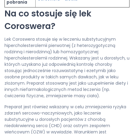
pobrania
Na co stosuje się lek
Coroswera?
Lek Coroswera stosuje się w leczeniu substytucyjnym
hipercholesterolemii pierwotnej (z heterozygotyczną
rodzinną i nierodzinną) lub homozygotycznej
hipercholesterolemii rodzinnej. Wskazany jest u dorosłych, u
których uzyskano już odpowiednią kontrolę choroby
stosując jednocześnie rozuwastatynę i ezetymib jako
osobne produkty w takich samych dawkach, jak w leku
złożonym. Preparat stosowany jest jako uzupełnienie diety i
innych niefarmakologicznych metod leczenia (np.
ćwiczenia fizyczne, zmniejszenie masy ciała).
Preparat jest również wskazany w celu zmniejszenia ryzyka
zdarzeń sercowo-naczyniowych, jako leczenie
substytucyjne u dorosłych pacjentów z chorobą
niedokrwienną serca (CHD) oraz ostrym zespołem
wieńcowym (OZW) w wywiadzie. Warunkiem jest