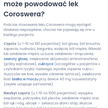
może powodować lek
Coroswera?
Podczas stosowania leku Coroswera mogą wystąpić
działania niepożądane, chociaż nie pojawiają się one u
każdego pacjenta.
Często
(u 1–10 na 100 pacjentów): ból głowy, ból brzucha,
zaparcia, nudności, biegunka, wzdęcia, ból mięśni, tkliwość
lub osłabienie mięśni, uczucie osłabienia i zmęczenia,
zawroty głowy
, zwiększenie aktywności aminotransferaz
(próby wątrobowe),
cukrzyca
(szczególnie u pacjentów z
czynnikami ryzyka: nadwaga, wysokie stężenie cukru i
tłuszczów we krwi, wysokie ciśnienie tętnicze), zwiększona
ilość
białka w moczu
przy dawce 40 mg rozuwastatyny
(zwykle ustępuje samoistnie).
Niezbyt często
(u 1–10 na 1000 pacjentów): wysypka,
swędzenie, pokrzywka, ból pleców, osłabienie mięśni oraz
ból rąk i nóg, obrzęk — zwłaszcza dłoni i stóp, skurcze