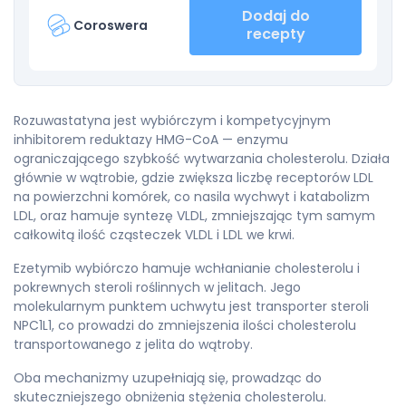
Dodaj do
Coroswera
recepty
Rozuwastatyna jest wybiórczym i kompetycyjnym
inhibitorem reduktazy HMG-CoA — enzymu
ograniczającego szybkość wytwarzania cholesterolu. Działa
głównie w wątrobie, gdzie zwiększa liczbę receptorów LDL
na powierzchni komórek, co nasila wychwyt i katabolizm
LDL, oraz hamuje syntezę VLDL, zmniejszając tym samym
całkowitą ilość cząsteczek VLDL i LDL we krwi.
Ezetymib wybiórczo hamuje wchłanianie cholesterolu i
pokrewnych steroli roślinnych w jelitach. Jego
molekularnym punktem uchwytu jest transporter steroli
NPC1L1, co prowadzi do zmniejszenia ilości cholesterolu
transportowanego z jelita do wątroby.
Oba mechanizmy uzupełniają się, prowadząc do
skuteczniejszego obniżenia stężenia cholesterolu.