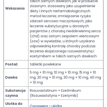
takich samych dawkach, jak w produkcie
złożonym. stosowany jako uzupełnienie
Wskazania
diety i innych niefarmakologicznych
metod leczenia; zmniejszenie ryzyka
zdarzeń sercowo-naczyniowych, jako
leczenie substytucyjne u dorosłych
pacjentów z chorobą niedokrwienną serca
(chd) oraz ostrym zespołem wieńcowym
(ozw) w wywiadzie, u których uzyskano
odpowiednią kontrolę choroby podczas
leczenia skojarzonego rozuwastatyną i
ezetymibem w takich samych dawkach
Postać
tabletki powlekane
5 mg + 10 mg, 10 mg + 10 mg, 15 mg + 10
Dawka
mg, 20 mg + 10 mg, 30 mg + 10 mg, 40 mg
+ 10 mg
Substancja
Rosuvastatinum + Ezetimibum
czynna
(Rozuwastatyna + Ezetymib)
Ulotka do
Coroswera - ulotka