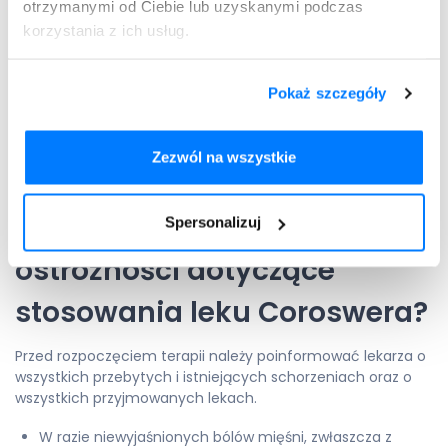
otrzymanymi od Ciebie lub uzyskanymi podczas
Dodatkowe przeciwwskazania dla dawek 30 mg + 10 mg
korzystania z ich usług.
oraz 40 mg + 10 mg:
umiarkowane zaburzenia czynności
nerek (klirens kreatyniny <60 ml/min), nieprawidłowa
czynność tarczycy, nawracające lub niewyjaśnione bóle
Pokaż szczegóły
mięśniowe w przeszłości, regularne spożywanie dużych
ilości alkoholu, pochodzenie azjatyckie, jednoczesne
stosowanie fibratów.
Zezwól na wszystkie
Jakie są specjalne
ostrzeżenia i środki
Spersonalizuj
ostrożności dotyczące
stosowania leku Coroswera?
Przed rozpoczęciem terapii należy poinformować lekarza o
wszystkich przebytych i istniejących schorzeniach oraz o
wszystkich przyjmowanych lekach.
W razie niewyjaśnionych bólów mięśni, zwłaszcza z