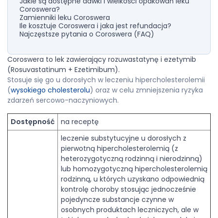
Jakie są dostępne dawki i wielkości opakowań leku
Coroswera?
Zamienniki leku Coroswera
Ile kosztuje Coroswera i jaka jest refundacja?
Najczęstsze pytania o Coroswera (FAQ)
Coroswera to lek zawierający rozuwastatynę i ezetymib
(Rosuvastatinum + Ezetimibum).
Stosuje się go u dorosłych w leczeniu hipercholesterolemii
(
wysokiego cholesterolu
) oraz w celu zmniejszenia ryzyka
zdarzeń sercowo-naczyniowych.
Dostępność
na receptę
leczenie substytucyjne u dorosłych z
pierwotną hipercholesterolemią (z
heterozygotyczną rodzinną i nierodzinną)
lub homozygotyczną hipercholesterolemią
rodzinną, u których uzyskano odpowiednią
kontrolę choroby stosując jednocześnie
pojedyncze substancje czynne w
osobnych produktach leczniczych, ale w