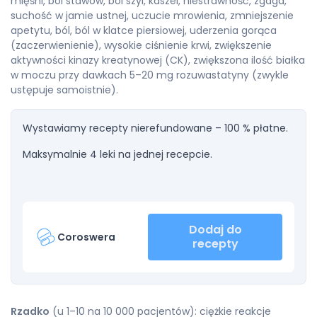
mięśni, ból stawów, ból szyi, kaszel, niestrawność, zgaga,
suchość w jamie ustnej, uczucie mrowienia, zmniejszenie
apetytu, ból, ból w klatce piersiowej, uderzenia gorąca
(zaczerwienienie), wysokie ciśnienie krwi, zwiększenie
aktywności kinazy kreatynowej (CK), zwiększona ilość białka
w moczu przy dawkach 5–20 mg rozuwastatyny (zwykle
ustępuje samoistnie).
Wystawiamy recepty nierefundowane – 100 % płatne.
Maksymalnie 4 leki na jednej recepcie.
Dodaj do
Coroswera
recepty
Rzadko
(u 1–10 na 10 000 pacjentów): ciężkie reakcje