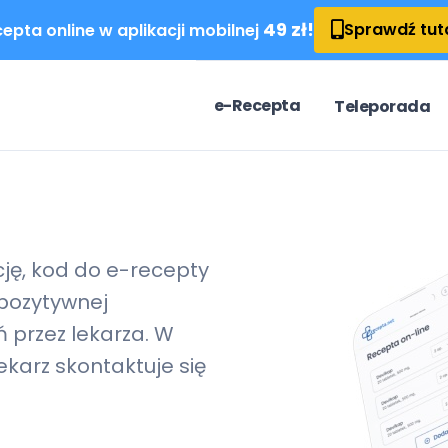
49 zł!
Sprawdź tut
epta online w aplikacji mobilnej
e-Recepta
Teleporada
cję, kod do
e-recepty
pozytywnej
 przez lekarza. W
karz skontaktuje się