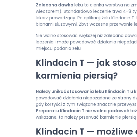
Zalecana dawka
leku to cienka warstwa na z
wieczorem). Standardowo leczenie trwa 4-8 tygo
lekarz prowadzący. Po aplikacji żelu Klindacin 
błonami śluzowymi. Zbyt wczesne przerwanie
Nie wolno stosować większej niż zalecana dawki
leczenia i może powodować działania niepożąd
miejscu podania żelu.
Klindacin T — jak stoso
karmienia piersią?
Należy unikać stosowania leku Klindacin T u 
powodować działania niepożądane ze strony dzie
gdy korzyści z tym związane znacznie przewyższ
Preparatu Klindacin T nie wolno podawać też 
wskazane, to należy przerwać karmienie piersi
Klindacin T — możliwe