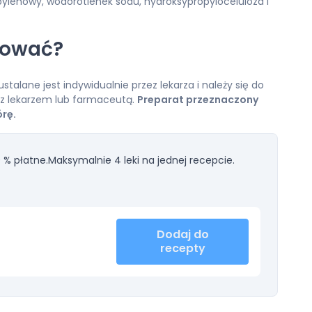
opylenowy, wodorotlenek sodu, hydroksypropyloceluloza i
kować?
stalane jest indywidualnie przez lekarza i należy się do
j z lekarzem lub farmaceutą.
Preparat przeznaczony
órę.
 % płatne.
Maksymalnie 4 leki na jednej recepcie.
Dodaj do
recepty