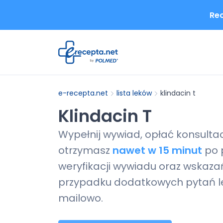
Rec
e-recepta.net
lista leków
klindacin t
Klindacin T
Wypełnij wywiad, opłać konsulta
otrzymasz
nawet w 15 minut
po 
weryfikacji wywiadu oraz wskazań
przypadku dodatkowych pytań le
mailowo.