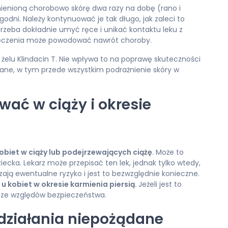
mienioną chorobowo skórę dwa razy na dobę (rano i
dni. Należy kontynuować je tak długo, jak zaleci to
T trzeba dokładnie umyć ręce i unikać kontaktu leku z
 leczenia może powodować nawrót choroby.
 żelu Klindacin T. Nie wpływa to na poprawę skuteczności
ane, w tym przede wszystkim podrażnienie skóry w
wać w ciąży i okresie
kobiet w ciąży lub podejrzewających ciążę
. Może to
cka. Lekarz może przepisać ten lek, jednak tylko wtedy,
ają ewentualne ryzyko i jest to bezwzględnie konieczne.
u kobiet w okresie karmienia piersią
. Jeżeli jest to
ą ze względów bezpieczeństwa.
 działania niepożądane