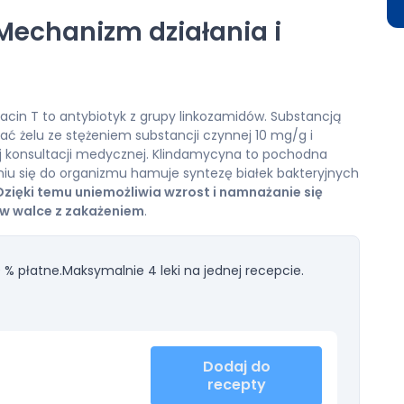
 Mechanizm działania i
acin T to antybiotyk z grupy linkozamidów. Substancją
ać żelu ze stężeniem substancji czynnej 10 mg/g i
ej konsultacji medycznej. Klindamycyna to pochodna
niu się do organizmu hamuje syntezę białek bakteryjnych
 Dzięki temu uniemożliwia wzrost i namnażanie się
 w walce z zakażeniem
.
 % płatne.
Maksymalnie 4 leki na jednej recepcie.
Dodaj do
recepty