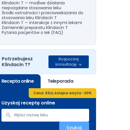
Klindacin T — możliwe działania
niepożądane stosowania leku
Środki ostrożności i przeciwwskazania do
stosowania leku Klindacin T
Klindacin T — interakcje z innymi lekami
Zamienniki preparatu Klindacin T
Pytania pacjentów o lek (FAQ)
Potrzebujesz
Rozpocznij
Klindacin T?
konsultację
Recepta online
Teleporada
Cena: 69zł, kolejna wizyta -20%
Uzyskaj receptę online
Szukaj