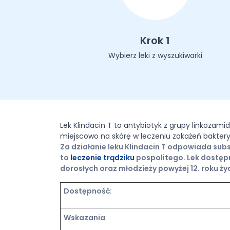
Krok 1
Wybierz leki z wyszukiwarki
Lek Klindacin T to antybiotyk z grupy linkozami
miejscowo na skórę w leczeniu zakażeń baktery
Za działanie leku Klindacin T odpowiada su
to
leczenie trądziku
pospolitego. Lek dostępny
dorosłych oraz młodzieży powyżej 12. roku ży
Dostępność
:
Wskazania
: