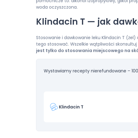
pomocnicze to: alkohol izopropylowy, glikol pr
woda oczyszczona.
Klindacin T — jak daw
Stosowanie i dawkowanie leku Klindacin T (żel) u
tego stosować. Wszelkie wątpliwości skonsultu
jest tylko do stosowania miejscowego na sk
Wystawiamy recepty nierefundowane – 100
Klindacin T