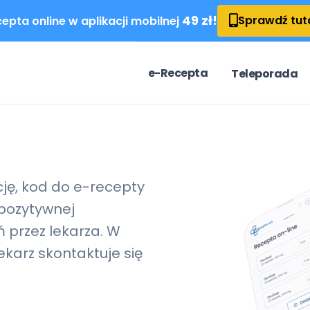
49 zł!
Sprawdź tut
epta online w aplikacji mobilnej
e-Recepta
Teleporada
cję, kod do
e-recepty
pozytywnej
 przez lekarza. W
karz skontaktuje się