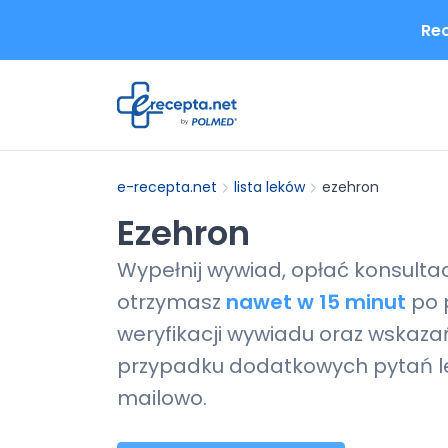
Rec
e-recepta.net
lista leków
ezehron
Ezehron
Wypełnij wywiad, opłać konsulta
otrzymasz
nawet w 15 minut
po 
weryfikacji wywiadu oraz wskazań
przypadku dodatkowych pytań le
mailowo.