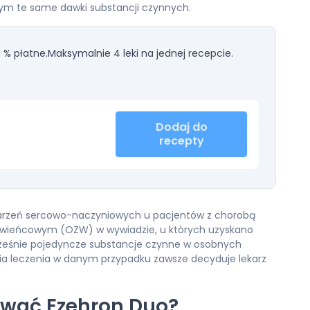
ym te same dawki substancji czynnych.
 % płatne.
Maksymalnie 4 leki na jednej recepcie.
Dodaj do
recepty
darzeń sercowo-naczyniowych u pacjentów z chorobą
 wieńcowym (OZW) w wywiadzie, u których uzyskano
cześnie pojedyncze substancje czynne w osobnych
ia leczenia w danym przypadku zawsze decyduje lekarz
wać Ezehron Duo?