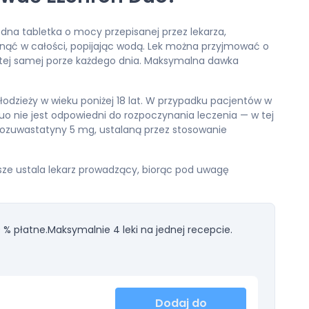
na tabletka o mocy przepisanej przez lekarza,
knąć w całości, popijając wodą. Lek można przyjmować o
 o tej samej porze każdego dnia. Maksymalna dawka
młodzieży w wieku poniżej 18 lat. W przypadku pacjentów w
uo nie jest odpowiedni do rozpoczynania leczenia — w tej
rozuwastatyny 5 mg, ustalaną przez stosowanie
ze ustala lekarz prowadzący, biorąc pod uwagę
 % płatne.
Maksymalnie 4 leki na jednej recepcie.
Dodaj do