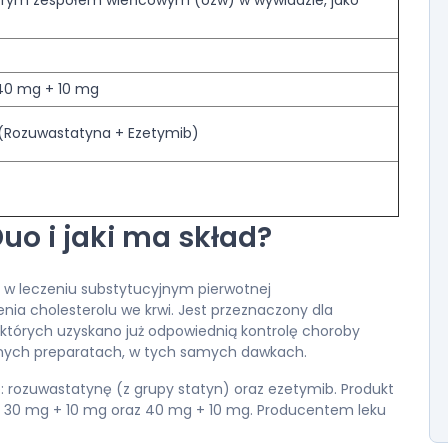
strym zespołem wieńcowym (ozw) w wywiadzie, jako
 40 mg + 10 mg
(Rozuwastatyna + Ezetymib)
uo i jaki ma skład?
 w leczeniu substytucyjnym pierwotnej
enia cholesterolu we krwi. Jest przeznaczony dla
u których uzyskano już odpowiednią kontrolę choroby
nych preparatach, w tych samych dawkach.
: rozuwastatynę (z grupy statyn) oraz ezetymib. Produkt
, 30 mg + 10 mg oraz 40 mg + 10 mg. Producentem leku