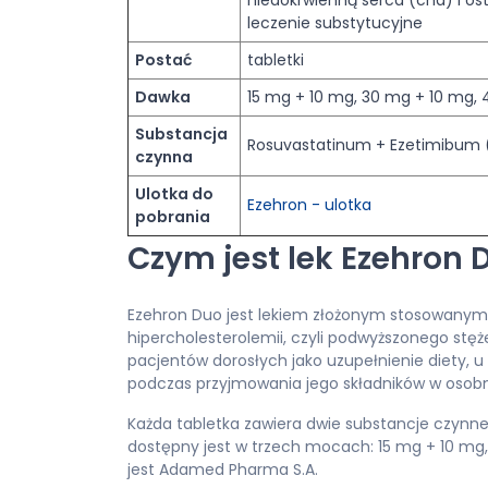
niedokrwienną serca (chd) i o
leczenie substytucyjne
Postać
tabletki
Dawka
15 mg + 10 mg, 30 mg + 10 mg,
Substancja
Rosuvastatinum + Ezetimibum 
czynna
Ulotka do
Ezehron - ulotka
pobrania
Czym jest lek Ezehron D
Ezehron Duo jest lekiem złożonym stosowanym
hipercholesterolemii, czyli podwyższonego stęż
pacjentów dorosłych jako uzupełnienie diety, 
podczas przyjmowania jego składników w osob
Każda tabletka zawiera dwie substancje czynne
dostępny jest w trzech mocach: 15 mg + 10 mg
jest Adamed Pharma S.A.