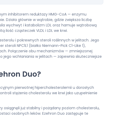
jnym inhibitorem reduktazy HMG-CoA — enzymu
e. Działa głównie w wątrobie, gdzie zwiększa liczbę
sila wychwyt i katabolizm LDL oraz hamuje wątrobową
 ilość cząsteczek VLDL i LDL we krwi.
terolu i pokrewnych steroli roślinnych w jelitach. Jego
steroli NPC1L1 (białko Niemann-Pick C1-Like 1),
itach. Połączenie obu mechanizmów — zmniejszonej
o jego wchłaniania w jelitach — zapewnia skuteczniejsze
zehron Duo?
ucyjnym pierwotnej hipercholesterolemii u dorosłych
troli stężenia cholesterolu we krwi jako uzupełnienie
y osiągnęli już stabilny i pożądany poziom cholesterolu,
ostaci osobnych leków. Ezehron Duo zastępuje te