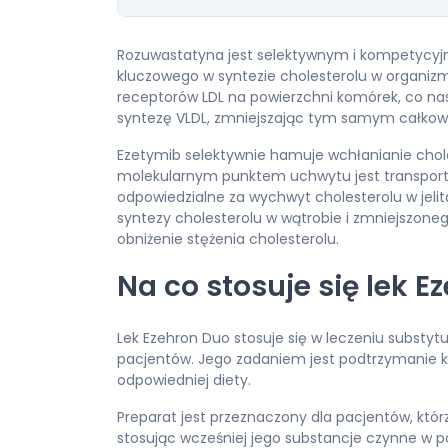
Rozuwastatyna jest selektywnym i kompetycy
kluczowego w syntezie cholesterolu w organizmi
receptorów LDL na powierzchni komórek, co na
syntezę VLDL, zmniejszając tym samym całkowitą
Ezetymib selektywnie hamuje wchłanianie choles
molekularnym punktem uchwytu jest transporter 
odpowiedzialne za wychwyt cholesterolu w jel
syntezy cholesterolu w wątrobie i zmniejszoneg
obniżenie stężenia cholesterolu.
Na co stosuje się lek E
Lek Ezehron Duo stosuje się w leczeniu substyt
pacjentów. Jego zadaniem jest podtrzymanie kon
odpowiedniej diety.
Preparat jest przeznaczony dla pacjentów, którz
stosując wcześniej jego substancje czynne w p