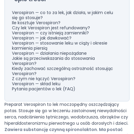
Verospiron — co to za lek, jak działa, w jakim celu
się go stosuje?
Ile kosztuje Verospiron?
Czy lek Verospiron jest refundowany?
Verospiron — czy istnieją zamienniki?
Verospiron — jak dawkować?
Verospiron — stosowanie leku w ciąży i okresie
karmienia piersią
Verospiron — działania niepożądane
Jakie są przeciwskazania do stosowania
Verospiron?
Kiedy zachować szczególną ostrożność stosując
Verospiron?
Z czym nie łączyć Verospiron?
Verospiron — skład leku
Pytania pacjentów o lek (FAQ)
Preparat Verospiron to lek moczopędny oszczędzający
potas. Stosuje się go w leczeniu zastoinowej niewydolności
serca, nadciśnienia tętniczego, wodobrzusza, obrzęków czy
hiperaldosteronizmu pierwotnego u osób dorosłych i dzieci.
Zawiera substancję czynną spironolakton. Ma postać