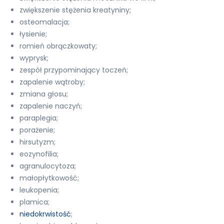
zwiększenie stężenia kreatyniny;
osteomalacja;
łysienie;
romień obrączkowaty;
wyprysk;
zespół przypominający toczeń;
zapalenie wątroby;
zmiana głosu;
zapalenie naczyń;
paraplegia;
porażenie;
hirsutyzm;
eozynofilia;
agranulocytoza;
małopłytkowość;
leukopenia;
plamica;
niedokrwistość
;