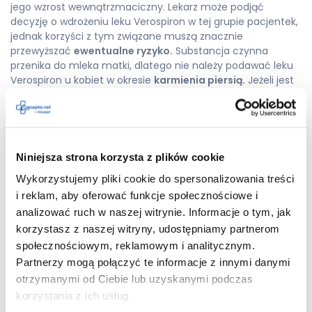
jego wzrost wewnątrzmaciczny. Lekarz może podjąć
decyzję o wdrożeniu leku Verospiron w tej grupie pacjentek,
jednak korzyści z tym związane muszą znacznie
przewyższać
ewentualne ryzyko.
Substancja czynna
przenika do mleka matki, dlatego nie należy podawać leku
Verospiron u kobiet w okresie
karmienia piersią.
Jeżeli jest
to konieczne, to należy przerwać karmienie ze względów
bezpieczeństwa. Może to powodować działania
niepożądane ze strony dziecka.
Verospiron — działania
Niniejsza strona korzysta z plików cookie
Wykorzystujemy pliki cookie do spersonalizowania treści
niepożądane
i reklam, aby oferować funkcje społecznościowe i
analizować ruch w naszej witrynie. Informacje o tym, jak
U pacjentów stosujących lek Verospiron mogą występować
korzystasz z naszej witryny, udostępniamy partnerom
skutki uboczne. Nie dotyczy to każdej osoby. Rodzaj i
nasilenie działań niepożądanych zależą od indywidualnych
społecznościowym, reklamowym i analitycznym.
predyspozycji organizmu i stanu zdrowia pacjenta. W
Partnerzy mogą połączyć te informacje z innymi danymi
przypadku ciężkich objawów należy niezwłocznie
otrzymanymi od Ciebie lub uzyskanymi podczas
skontaktować się z lekarzem. Do tej pory odnotowywano
korzystania z ich usług.
takie działania niepożądane jak m.in.: