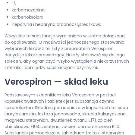
lit;
karbamazepina;
karbenoksolon;
heparyna i heparyna drobnocząsteczkowa.
Wszystkie te substancje wymieniono w ulotce dołączonej
do opakowania. O możliwości jednoczesnego stosowania
wybranych leków z tej listy z preparatem Verospiron
decyduje lekarz prowadzący. Należy stosować się do jego
zaleceń, aby ograniczyć ryzyko wystąpienia niekorzystnych
interakcji pomiędzy substancjami czynnymi.
Verospiron — skład leku
Podstawowym składnikiem leku Verospiron w postaci
kapsułek twardych i tabletek jest substancja czynna
spironolakton. Składniki pomocnicze w kapsułkach to: sodu
laurylosiarczan, laktoza jednowodna, skrobia kukurydziana,
magnezu stearynian, dwutlenek tytanu E171, żółcień
chinolinowa E104, żelatyna, żółcień pomarańczowa E110.
Substancje pomocnicze w tabletkach to: talk, stearynian