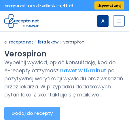
49 zł!
Sprawdź tutaj
Recepta online w aplikacji mobilnej
e-recepta.net
lista leków
verospiron
Verospiron
Wypełnij wywiad, opłać konsultację, kod do
e-recepty
otrzymasz
nawet w 15 minut
po
pozytywnej weryfikacji wywiadu oraz wskazań
przez lekarza. W przypadku dodatkowych
pytań lekarz skontaktuje się mailowo.
Dodaj do recepty