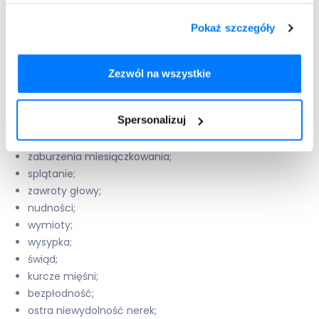
hiperaliemia;
Pokaż szczegóły
niemiarowość;
zaburzenia erekcji
;
osłabienie libido;
Zezwól na wszystkie
tkliwość piersi;
ból piersi;
Spersonalizuj
ginekomastia u mężczyzn;
powiększenie piersi;
zaburzenia miesiączkowania;
splątanie;
zawroty głowy;
nudności;
wymioty;
wysypka;
świąd;
kurcze mięśni;
bezpłodność;
ostra niewydolność nerek;