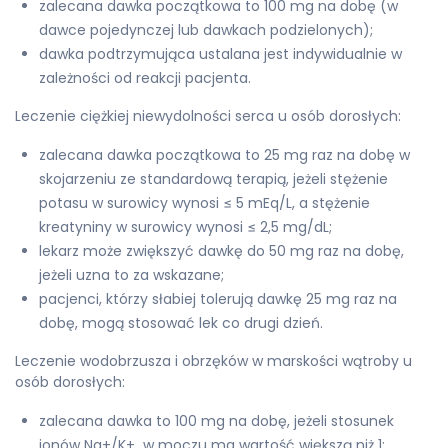
zalecana dawka początkowa to 100 mg na dobę (w
dawce pojedynczej lub dawkach podzielonych);
dawka podtrzymująca ustalana jest indywidualnie w
zależności od reakcji pacjenta.
Leczenie ciężkiej niewydolności serca u osób dorosłych:
zalecana dawka początkowa to 25 mg raz na dobę w
skojarzeniu ze standardową terapią, jeżeli stężenie
potasu w surowicy wynosi ≤ 5 mEq/L, a stężenie
kreatyniny w surowicy wynosi ≤ 2,5 mg/dL;
lekarz może zwiększyć dawkę do 50 mg raz na dobę,
jeżeli uzna to za wskazane;
pacjenci, którzy słabiej tolerują dawkę 25 mg raz na
dobę, mogą stosować lek co drugi dzień.
Leczenie wodobrzusza i obrzęków w marskości wątroby u
osób dorosłych:
zalecana dawka to 100 mg na dobę, jeżeli stosunek
jonów Na+/K+ w moczu ma wartość większą niż 1;