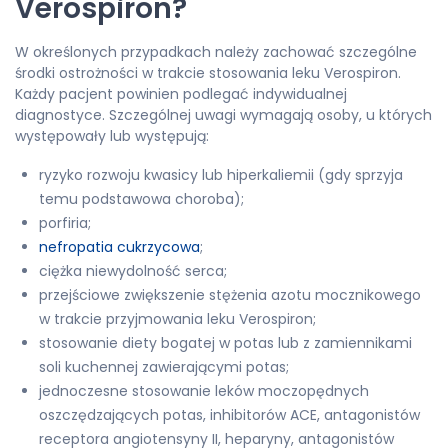
Verospiron?
W określonych przypadkach należy zachować szczególne
środki ostrożności w trakcie stosowania leku Verospiron.
Każdy pacjent powinien podlegać indywidualnej
diagnostyce. Szczególnej uwagi wymagają osoby, u których
występowały lub występują:
ryzyko rozwoju kwasicy lub hiperkaliemii (gdy sprzyja
temu podstawowa choroba);
porfiria;
nefropatia cukrzycowa
;
ciężka niewydolność serca;
przejściowe zwiększenie stężenia azotu mocznikowego
w trakcie przyjmowania leku Verospiron;
stosowanie diety bogatej w potas lub z zamiennikami
soli kuchennej zawierającymi potas;
jednoczesne stosowanie leków moczopędnych
oszczędzających potas, inhibitorów ACE, antagonistów
receptora angiotensyny II, heparyny, antagonistów