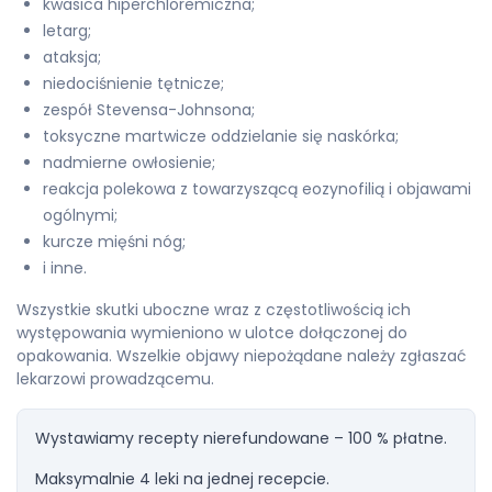
kwasica hiperchloremiczna;
letarg;
ataksja;
niedociśnienie tętnicze;
zespół Stevensa-Johnsona;
toksyczne martwicze oddzielanie się naskórka;
nadmierne owłosienie;
reakcja polekowa z towarzyszącą eozynofilią i objawami
ogólnymi;
kurcze mięśni nóg;
i inne.
Wszystkie skutki uboczne wraz z częstotliwością ich
występowania wymieniono w ulotce dołączonej do
opakowania. Wszelkie objawy niepożądane należy zgłaszać
lekarzowi prowadzącemu.
Wystawiamy recepty nierefundowane – 100 % płatne.
Maksymalnie 4 leki na jednej recepcie.