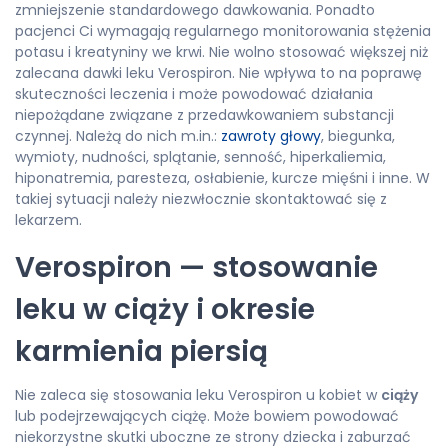
zmniejszenie standardowego dawkowania. Ponadto
pacjenci Ci wymagają regularnego monitorowania stężenia
potasu i kreatyniny we krwi. Nie wolno stosować większej niż
zalecana dawki leku Verospiron. Nie wpływa to na poprawę
skuteczności leczenia i może powodować działania
niepożądane związane z przedawkowaniem substancji
czynnej. Należą do nich m.in.:
zawroty głowy
, biegunka,
wymioty, nudności, splątanie, senność, hiperkaliemia,
hiponatremia, paresteza, osłabienie, kurcze mięśni i inne. W
takiej sytuacji należy niezwłocznie skontaktować się z
lekarzem.
Verospiron — stosowanie
leku w ciąży i okresie
karmienia piersią
Nie zaleca się stosowania leku Verospiron u kobiet w
ciąży
lub podejrzewających ciążę. Może bowiem powodować
niekorzystne skutki uboczne ze strony dziecka i zaburzać