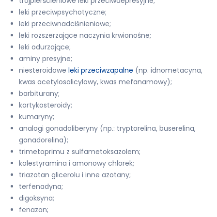
trójpierścieniowe leki przeciwdepresyjne;
leki przeciwpsychotyczne;
leki przeciwnadciśnieniowe;
leki rozszerzające naczynia krwionośne;
leki odurzające;
aminy presyjne;
niesteroidowe
leki przeciwzapalne
(np. idnometacyna,
kwas acetylosalicylowy, kwas mefanamowy);
barbiturany;
kortykosteroidy;
kumaryny;
analogi gonadoliberyny (np.: tryptorelina, buserelina,
gonadorelina);
trimetoprimu z sulfametoksazolem;
kolestyramina i amonowy chlorek;
triazotan glicerolu i inne azotany;
terfenadyna;
digoksyna;
fenazon;