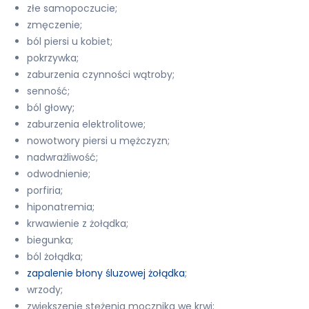
złe samopoczucie;
zmęczenie;
ból piersi u kobiet;
pokrzywka;
zaburzenia czynności wątroby;
senność;
ból głowy;
zaburzenia elektrolitowe;
nowotwory piersi u mężczyzn;
nadwrażliwość;
odwodnienie;
porfiria;
hiponatremia;
krwawienie z żołądka;
biegunka;
ból żołądka;
zapalenie błony śluzowej żołądka
;
wrzody;
zwiększenie stężenia mocznika we krwi;