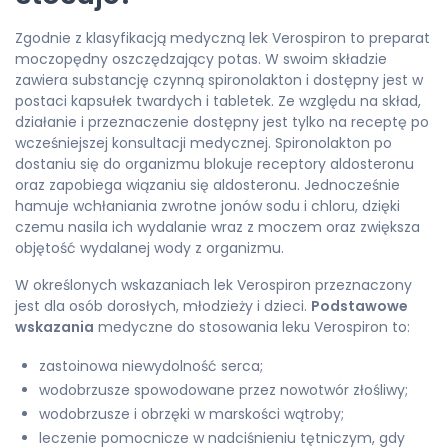
Zgodnie z klasyfikacją medyczną lek Verospiron to preparat
moczopędny oszczędzający potas. W swoim składzie
zawiera substancję czynną spironolakton i dostępny jest w
postaci kapsułek twardych i tabletek. Ze względu na skład,
działanie i przeznaczenie dostępny jest tylko na receptę po
wcześniejszej konsultacji medycznej. Spironolakton po
dostaniu się do organizmu blokuje receptory aldosteronu
oraz zapobiega wiązaniu się aldosteronu. Jednocześnie
hamuje wchłaniania zwrotne jonów sodu i chloru, dzięki
czemu nasila ich wydalanie wraz z moczem oraz zwiększa
objętość wydalanej wody z organizmu.
W określonych wskazaniach lek Verospiron przeznaczony
jest dla osób dorosłych, młodzieży i dzieci.
Podstawowe
wskazania
medyczne do stosowania leku Verospiron to:
zastoinowa niewydolność serca;
wodobrzusze spowodowane przez nowotwór złośliwy;
wodobrzusze i obrzęki w marskości wątroby;
leczenie pomocnicze w nadciśnieniu tętniczym, gdy