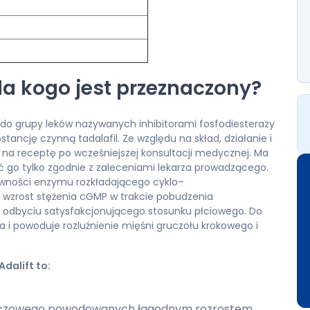
 dla kogo jest przeznaczony?
y do grupy leków nazywanych inhibitorami fosfodiesterazy
tancję czynną tadalafil. Ze względu na skład, działanie i
 na receptę po wcześniejszej konsultacji medycznej. Ma
 go tylko zgodnie z zaleceniami lekarza prowadzącego.
ywności enzymu rozkładającego cyklo–
wzrost stężenia cGMP w trakcie pobudzenia
i odbyciu satysfakcjonującego stosunku płciowego. Do
ia i powoduje rozluźnienie mięśni gruczołu krokowego i
dalift to:
moczowego powodowanych łagodnym rozrostem