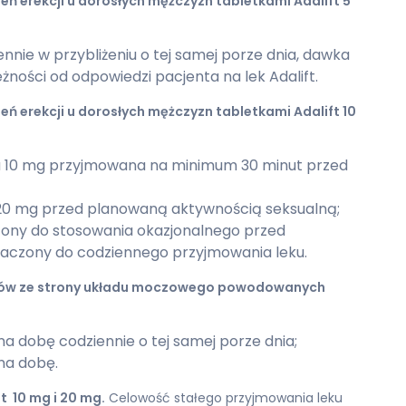
 erekcji u dorosłych mężczyzn tabletkami Adalift 5
nnie w przybliżeniu o tej samej porze dnia, dawka
ności od odpowiedzi pacjenta na lek Adalift.
 erekcji u dorosłych mężczyzn tabletkami Adalift 10
 10 mg przyjmowana na minimum 30 minut przed
 20 mg przed planowaną aktywnością seksualną;
czony do stosowania okazjonalnego przed
znaczony do codziennego przyjmowania leku.
wów ze strony układu moczowego powodowanych
a dobę codziennie o tej samej porze dnia;
 na dobę.
t 10 mg i 20 mg.
Celowość stałego przyjmowania leku