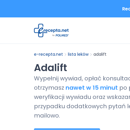
Rec
e-recepta.net
lista leków
adalift
Adalift
Wypełnij wywiad, opłać konsulta
otrzymasz
nawet w 15 minut
po 
weryfikacji wywiadu oraz wskazań
przypadku dodatkowych pytań le
mailowo.