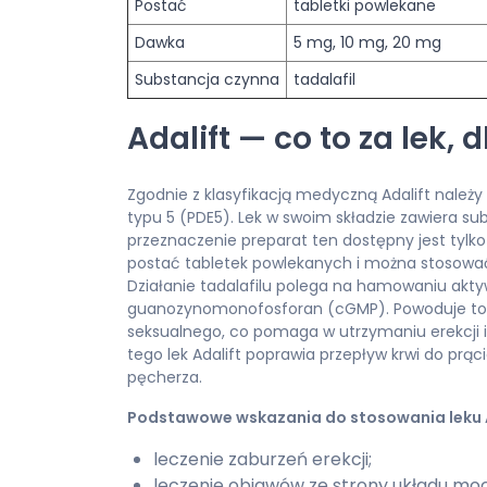
Postać
tabletki powlekane
Dawka
5 mg, 10 mg, 20 mg
Substancja czynna
tadalafil
Adalift — co to za lek,
Zgodnie z klasyfikacją medyczną Adalift należ
typu 5 (PDE5). Lek w swoim składzie zawiera subs
przeznaczenie preparat ten dostępny jest tylko
postać tabletek powlekanych i można stosować
Działanie tadalafilu polega na hamowaniu akt
guanozynomonofosforan (cGMP). Powoduje to 
seksualnego, co pomaga w utrzymaniu erekcji 
tego lek Adalift poprawia przepływ krwi do prąc
pęcherza.
Podstawowe wskazania do stosowania leku A
leczenie zaburzeń erekcji;
leczenie objawów ze strony układu 