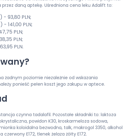
rzez daną aptekę. Uśredniona cena leku Adalift to:
 - 93,80 PLN;
 - 141,00 PLN;
47,75 PLN;
38,35 PLN;
 63,95 PLN.
dowany?
i na żadnym poziomie niezależnie od wskazania
ależy ponieść pełen koszt jego zakupu w aptece.
ad
ancja czynna tadalafil. Pozostałe składniki to: laktoza
okrystaliczna, powidon K30, kroskarmeloza sodowa,
mionka koloidalna bezwodna, talk, makrogol 3350, alkohol
za czerwony E172, tlenek żelaza żółty E172.