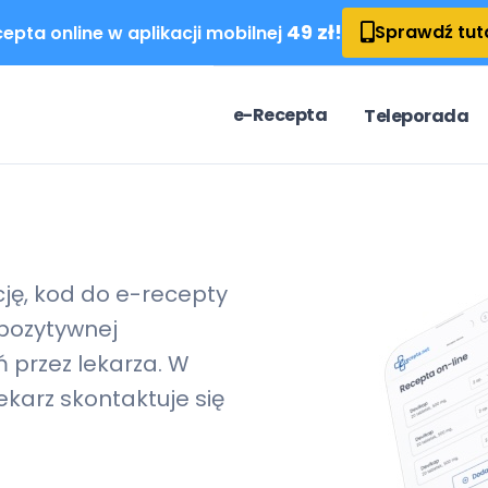
49 zł!
Sprawdź tut
epta online w aplikacji mobilnej
e-Recepta
Teleporada
cję, kod do
e-recepty
pozytywnej
 przez lekarza. W
karz skontaktuje się