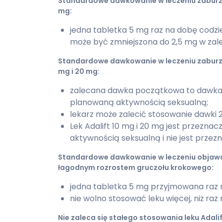
Standardowe dawkowanie w leczeniu zaburzeń
mg:
jedna tabletka 5 mg raz na dobę codzie
może być zmniejszona do 2,5 mg w zależ
Standardowe dawkowanie w leczeniu zaburzeń
mg i 20 mg:
zalecana dawka początkowa to dawka
planowaną aktywnością seksualną;
lekarz może zalecić stosowanie dawki
Lek Adalift 10 mg i 20 mg jest przezna
aktywnością seksualną i nie jest prze
Standardowe dawkowanie w leczeniu obja
łagodnym rozrostem gruczołu krokowego:
jedna tabletka 5 mg przyjmowana raz n
nie wolno stosować leku więcej, niż raz
Nie zaleca się stałego stosowania leku Adalif