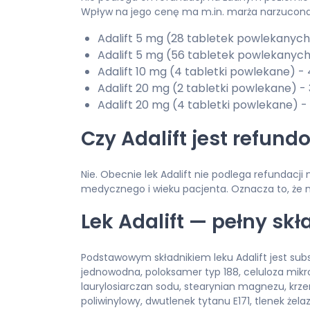
Wpływ na jego cenę ma m.in. marża narzucona p
Adalift 5 mg (28 tabletek powlekanych)
Adalift 5 mg (56 tabletek powlekanych)
Adalift 10 mg (4 tabletki powlekane) - 
Adalift 20 mg (2 tabletki powlekane) - 
Adalift 20 mg (4 tabletki powlekane) -
Czy Adalift jest refun
Nie. Obecnie lek Adalift nie podlega refundacj
medycznego i wieku pacjenta. Oznacza to, że n
Lek Adalift — pełny skł
Podstawowym składnikiem leku Adalift jest subst
jednowodna, poloksamer typ 188, celuloza mikr
laurylosiarczan sodu, stearynian magnezu, krze
poliwinylowy, dwutlenek tytanu E171, tlenek żela