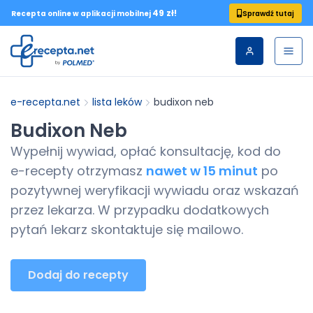
49 zł!
Sprawdź tutaj
Recepta online w aplikacji mobilnej
e-recepta.net
lista leków
budixon neb
Budixon Neb
Wypełnij wywiad, opłać konsultację, kod do
e-recepty
otrzymasz
nawet w 15 minut
po
pozytywnej weryfikacji wywiadu oraz wskazań
przez lekarza. W przypadku dodatkowych
pytań lekarz skontaktuje się mailowo.
Dodaj do recepty