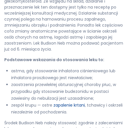
glikokortykosteroid. Ze względu na skład, działanie i
przeznaczenie lek ten dostępny jest tylko na receptę po
wcześniejszej konsultacji medycznej. Działanie substancji
czynnej polega na hamowaniu procesu zapalnego,
zmniejszaniu obrzęku i podrażnienia. Ponadto lek częściowo
cofa zmiany anatomiczne powstające w ścianie oskrzeli
osób chorych na astmę, łagodzi astmę i zapobiega jej
zaostrzeniom. Lek Budixon Neb można podawać pacjentom
już od 6. miesiąca życia.
Podstawowe wskazania do stosowania leku to:
astma, gdy stosowanie inhalatora ciśnieniowego lub
inhalatora proszkowego jest niewłaściwe;
zaostrzenia przewlekłej obturacyjnej choroby płuc, w
przypadku gdy stosowanie budezonidu w postaci
zawiesiny do nebulizacji jest uzasadnione;
zespół krupu — ostre
zapalenie krtani
, tchawicy i oskrzeli
niezależnie od pochodzenia.
Środek Budixon Neb należy stosować zgodnie z zaleceniami