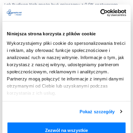
Lek Budixon Neb może być mieszany z 0,9% roztworem
chlorku sodu oraz z roztworami terbutaliny, salbutamolu,
fenoterolu, acetylocysteiny, kromoglikanu sodowego lub
ipratropium. Tak przygotowana mieszanina musi być
zużyta w ciągu 30 minut.
Niniejsza strona korzysta z plików cookie
Nie wolno stosować większej niż zalecana dawki leku. Nie
Wykorzystujemy pliki cookie do spersonalizowania treści
wpływa to na poprawę skuteczności leczenia i może
i reklam, aby oferować funkcje społecznościowe i
powodować działania niepożądane. Wśród nich znajdują się
analizować ruch w naszej witrynie. Informacje o tym, jak
m.in.: zwiększenie stężenia hormonów kory nadnerczy we
korzystasz z naszej witryny, udostępniamy partnerom
krwi lub zahamowanie czynności nadnerczy.
społecznościowym, reklamowym i analitycznym.
Budixon Neb — stosowanie
Partnerzy mogą połączyć te informacje z innymi danymi
otrzymanymi od Ciebie lub uzyskanymi podczas
leku w ciąży i okresie
korzystania z ich usług.
karmienia piersią
Pokaż szczegóły
Nie zaleca się stosowania leku
Budixon Neb u kobiet w
ciąży lub planujących ciążę
. Lekarz może jednak go
wdrożyć, jednak korzyści z tym związane muszą znacznie
Zezwól na wszystkie