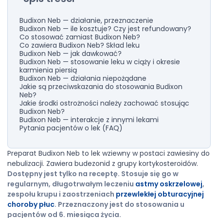
Budixon Neb — działanie, przeznaczenie
Budixon Neb — ile kosztuje? Czy jest refundowany?
Co stosować zamiast Budixon Neb?
Co zawiera Budixon Neb? Skład leku
Budixon Neb — jak dawkować?
Budixon Neb — stosowanie leku w ciąży i okresie
karmienia piersią
Budixon Neb — działania niepożądane
Jakie są przeciwskazania do stosowania Budixon
Neb?
Jakie środki ostrożności należy zachować stosując
Budixon Neb?
Budixon Neb — interakcje z innymi lekami
Pytania pacjentów o lek (FAQ)
Preparat Budixon Neb to lek wziewny w postaci zawiesiny do
nebulizacji. Zawiera budezonid z grupy kortykosteroidów.
Dostępny jest tylko na receptę. Stosuje się go w
regularnym, długotrwałym leczeniu
astmy oskrzelowej
,
zespołu krupu i zaostrzeniach
przewlekłej obturacyjnej
choroby płuc
. Przeznaczony jest do stosowania u
pacjentów od 6. miesiąca życia.