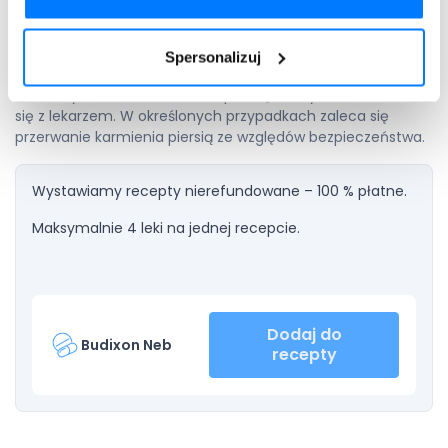
przewyższać ewentualne ryzyko. Jeżeli w trakcie terapii
pacjentka zajdzie w ciążę, nie powinna samodzielnie
przerywać leczenia i musi o tym natychmiast
Spersonalizuj
poinformować lekarza. Przed wdrożeniem leku Budixon Neb
u kobiety w okresie karmienia piersią należy skonsultować
się z lekarzem. W określonych przypadkach zaleca się
przerwanie karmienia piersią ze względów bezpieczeństwa.
Wystawiamy recepty nierefundowane – 100 % płatne.
Maksymalnie 4 leki na jednej recepcie.
Dodaj do
Budixon Neb
recepty