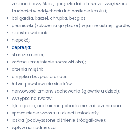
zmiana barwy śluzu, gorączka lub dreszcze, zwiększone
trudności w oddychaniu lub nasilenie kaszlu);
ból gardła, kaszel, chrypka, bezgłos;
pleśniawki (zakażenia grzybicze) w jamie ustnej i gardle;
nieostre widzenie;
niepokój;
depresja
;
skurcze mięśni;
zaćma (zmętnienie soczewki oka);
drżenia mięśni;
chrypka i bezgłos u dzieci;
łatwe powstawanie siniaków;
nerwowość, zmiany zachowania (głównie u dzieci);
wysypka na twarzy;
lęk, agresja, nadmierne pobudzenie, zaburzenia snu;
spowolnienie wzrostu u dzieci i młodzieży;
jaskra (podwyższone ciśnienie śródgałkowe);
wpływ na nadnercza.