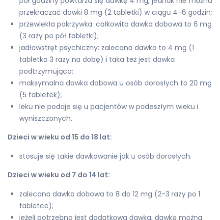
pół godziny powtarza się dawkę 4 mg, jednak nie można
przekraczać dawki 8 mg (2 tabletki) w ciągu 4-6 godzin;
przewlekła pokrzywka: całkowita dawka dobowa to 6 mg
(3 razy po pół tabletki);
jadłowstręt psychiczny: zalecana dawka to 4 mg (1
tabletka 3 razy na dobę) i taka też jest dawka
podtrzymująca;
maksymalna dawka dobowa u osób dorosłych to 20 mg
(5 tabletek);
leku nie podaje się u pacjentów w podeszłym wieku i
wyniszczonych.
Dzieci w wieku od 15 do 18 lat:
stosuje się takie dawkowanie jak u osób dorosłych.
Dzieci w wieku od 7 do 14 lat:
zalecana dawka dobowa to 8 do 12 mg (2-3 razy po 1
tabletce);
jeżeli potrzebna jest dodatkowa dawka, dawkę można