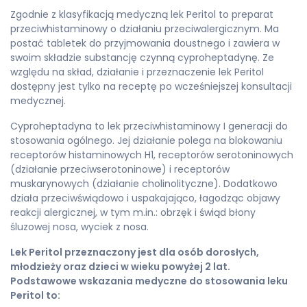
Zgodnie z klasyfikacją medyczną lek Peritol to preparat
przeciwhistaminowy o działaniu przeciwalergicznym. Ma
postać tabletek do przyjmowania doustnego i zawiera w
swoim składzie substancję czynną cyproheptadynę. Ze
względu na skład, działanie i przeznaczenie lek Peritol
dostępny jest tylko na receptę po wcześniejszej konsultacji
medycznej.
Cyproheptadyna to lek przeciwhistaminowy I generacji do
stosowania ogólnego. Jej działanie polega na blokowaniu
receptorów histaminowych H1, receptorów serotoninowych
(działanie przeciwserotoninowe) i receptorów
muskarynowych (działanie cholinolityczne). Dodatkowo
działa przeciwświądowo i uspakajająco, łagodząc objawy
reakcji alergicznej, w tym m.in.: obrzęk i świąd błony
śluzowej nosa, wyciek z nosa.
Lek Peritol przeznaczony jest dla osób dorosłych,
młodzieży oraz dzieci w wieku powyżej 2 lat.
Podstawowe wskazania medyczne do stosowania leku
Peritol to: