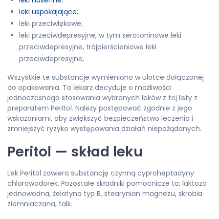
leki nasenne
;
leki uspokajające
;
leki przeciwlękowe;
leki przeciwdepresyjne, w tym serotoninowe leki
przeciwdepresyjne, trójpierścieniowe leki
przeciwdepresyjne,
Wszystkie te substancje wymieniono w ulotce dołączonej
do opakowania. To lekarz decyduje o możliwości
jednoczesnego stosowania wybranych leków z tej listy z
preparatem Peritol. Należy postępować zgodnie z jego
wskazaniami, aby zwiększyć bezpieczeństwo leczenia i
zmniejszyć ryzyko występowania działań niepożądanych.
Peritol — skład leku
Lek Peritol zawiera substancję czynną cyproheptadyny
chlorowodorek. Pozostałe składniki pomocnicze to: laktoza
jednowodna, żelatyna typ B, stearynian magnezu, skrobia
ziemniaczana, talk.