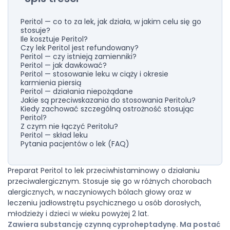
Peritol — co to za lek, jak działa, w jakim celu się go
stosuje?
Ile kosztuje Peritol?
Czy lek Peritol jest refundowany?
Peritol — czy istnieją zamienniki?
Peritol — jak dawkować?
Peritol — stosowanie leku w ciąży i okresie
karmienia piersią
Peritol — działania niepożądane
Jakie są przeciwskazania do stosowania Peritolu?
Kiedy zachować szczególną ostrożność stosując
Peritol?
Z czym nie łączyć Peritolu?
Peritol — skład leku
Pytania pacjentów o lek (FAQ)
Preparat Peritol to lek przeciwhistaminowy o działaniu
przeciwalergicznym. Stosuje się go w różnych chorobach
alergicznych, w naczyniowych bólach głowy oraz w
leczeniu jadłowstrętu psychicznego u osób dorosłych,
młodzieży i dzieci w wieku powyżej 2 lat.
Zawiera substancję czynną cyproheptadynę. Ma postać