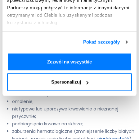
społecznościowym, reklamowym i analitycznym.
trudnościami w oddychaniu i
zawrotami głowy
;
Partnerzy mogą połączyć te informacje z innymi danymi
reakcja alergiczna z takimi objawami jak: wysypka
otrzymanymi od Ciebie lub uzyskanymi podczas
skórna, obrzęk rąk, stóp lub twarzy, pokrzywka.
korzystania z ich usług.
Do tego natychmiastowego kontaktu z lekarzem
wymagają niepokojące objawy występujące przy
Pokaż szczegóły
długotrwałym stosowaniu leku Peritol, w tym:
owrzodzenie w jamie ustnej;
Zezwól na wszystkie
ból gardła;
gorączka;
żółtaczka;
Spersonalizuj
bladość;
trudności w oddychaniu;
omdlenie;
nietypowe lub uporczywe krwawienie o nieznanej
przyczynie;
podbiegnięcia krwawe na skórze;
zaburzenia hematologiczne (zmniejszenie liczby białych
krwinek, zmniejszenie liczby płytek krwi,
niedokrwistość
).