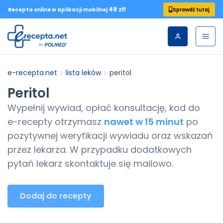
49 zł!
Sprawdź tutaj
Recepta online w aplikacji mobilnej
e-recepta.net
lista leków
peritol
Peritol
Wypełnij wywiad, opłać konsultację, kod do
e-recepty
otrzymasz
nawet w 15 minut
po
pozytywnej weryfikacji wywiadu oraz wskazań
przez lekarza. W przypadku dodatkowych
pytań lekarz skontaktuje się mailowo.
Dodaj do recepty