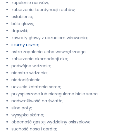
zapalenie nerwów;
zaburzenia koordynacji ruchów;
osłabienie;
bóle głowy;
drgawki;
zawroty głowy z uczuciem wirowania;
szumy uszne
;
ostre zapalenie ucha wewnętrznego;
zaburzenia akomodacji oka;
podwójne widzenie;
nieostre widzenie;
niedociśnienie;
uczucie kołatania serca;
przyspieszone lub nieregularne bicie serca;
nadwrażliwość na światło;
silne poty;
wysypka skórna;
obecność gęstej wydzieliny oskrzelowe;
suchość nosa i gardła;