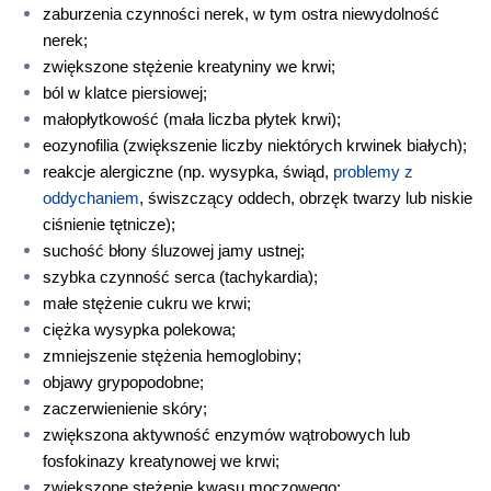
zaburzenia czynności nerek, w tym ostra niewydolność 
nerek;
zwiększone stężenie kreatyniny we krwi;
ból w klatce piersiowej;
małopłytkowość (mała liczba płytek krwi);
eozynofilia (zwiększenie liczby niektórych krwinek białych);
reakcje alergiczne (np. wysypka, świąd, 
problemy z 
oddychaniem
, świszczący oddech, obrzęk twarzy lub niskie 
ciśnienie tętnicze);
suchość błony śluzowej jamy ustnej;
szybka czynność serca (tachykardia);
małe stężenie cukru we krwi;
ciężka wysypka polekowa;
zmniejszenie stężenia hemoglobiny;
objawy grypopodobne;
zaczerwienienie skóry;
zwiększona aktywność enzymów wątrobowych lub 
fosfokinazy kreatynowej we krwi;
zwiększone stężenie kwasu moczowego;