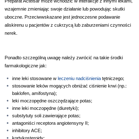
Preparat Actelsar może wchodzić w interakcje z innymi lekami, 
wzajemnie zmieniając swoje działanie lub powodując skutki 
uboczne. Przeciwwskazane jest jednoczesne podawanie 
aliskirenu u pacjentów z cukrzycą lub zaburzeniami czynności 
nerek. 
Ponadto szczególną uwagę należy zwrócić na takie środki 
farmakologiczne jak:
inne leki stosowane w 
leczeniu nadciśnienia
 tętniczego;
stosowanie leków mogących obniżać ciśnienie krwi (np.: 
baklofen, amifostyna);
leki moczopędne oszczędzające potas;
inne leki moczopędne (diuretyki);
substytuty soli zawierające potas;
antagoniści receptora angiotensyny II;
inhibitory ACE;
kortykosteroidy;