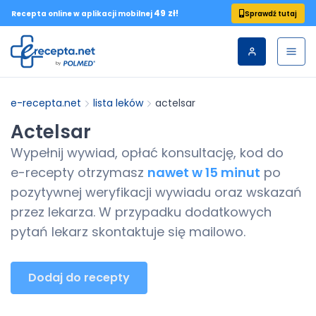
49 zł!
Sprawdź tutaj
Recepta online w aplikacji mobilnej
e-recepta.net
lista leków
actelsar
Actelsar
Wypełnij wywiad, opłać konsultację, kod do
e-recepty
otrzymasz
nawet w 15 minut
po
pozytywnej weryfikacji wywiadu oraz wskazań
przez lekarza. W przypadku dodatkowych
pytań lekarz skontaktuje się mailowo.
Dodaj do recepty