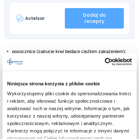
Dodaj do
Actelsar
recepty
posocznicę (zatrucie krwi będące ciężkim zakażeniem);
obrzęk naczynioruchowy (nagły obrzęk skóry i błon 
śluzowych);
ciężkie reakcje nadwrażliwości.
Niniejsza strona korzysta z plików cookie
Wykorzystujemy pliki cookie do spersonalizowania treści
Inne odnotowywane dotychczas działania niepożądane to m.in.: 
i reklam, aby oferować funkcje społecznościowe i
analizować ruch w naszej witrynie. Informacje o tym, jak
niskie ciśnienie tętnicze krwi (niedociśnienie);
korzystasz z naszej witryny, udostępniamy partnerom
zakażenia górnych dróg oddechowych (np.: ból gardła, 
społecznościowym, reklamowym i analitycznym.
przeziębienie, 
zapalenie zatok
);
Partnerzy mogą połączyć te informacje z innymi danymi
zakażenia układu moczowego;
otrzymanymi od Ciebie lub uzyskanymi podczas