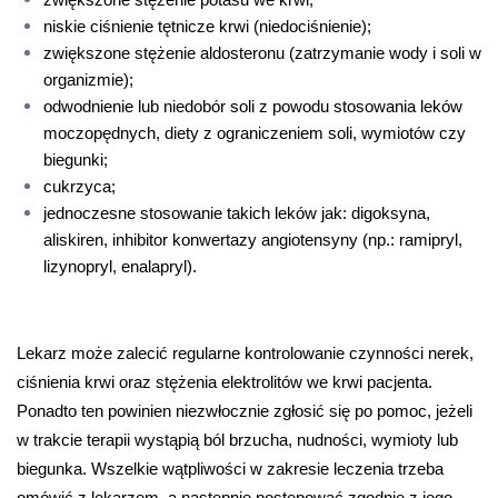
zwiększone stężenie potasu we krwi;
niskie ciśnienie tętnicze krwi (niedociśnienie);
zwiększone stężenie aldosteronu (zatrzymanie wody i soli w 
organizmie);
odwodnienie lub niedobór soli z powodu stosowania leków 
moczopędnych, diety z ograniczeniem soli, wymiotów czy 
biegunki;
cukrzyca;
jednoczesne stosowanie takich leków jak: digoksyna, 
aliskiren, inhibitor konwertazy angiotensyny (np.: ramipryl, 
lizynopryl, enalapryl).
Lekarz może zalecić regularne kontrolowanie czynności nerek, 
ciśnienia krwi oraz stężenia elektrolitów we krwi pacjenta. 
Ponadto ten powinien niezwłocznie zgłosić się po pomoc, jeżeli 
w trakcie terapii wystąpią ból brzucha, nudności, wymioty lub 
biegunka. Wszelkie wątpliwości w zakresie leczenia trzeba 