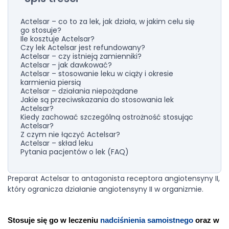
Actelsar – co to za lek, jak działa, w jakim celu się
go stosuje?
Ile kosztuje Actelsar?
Czy lek Actelsar jest refundowany?
Actelsar – czy istnieją zamienniki?
Actelsar – jak dawkować?
Actelsar – stosowanie leku w ciąży i okresie
karmienia piersią
Actelsar – działania niepożądane
Jakie są przeciwskazania do stosowania lek
Actelsar?
Kiedy zachować szczególną ostrożność stosując
Actelsar?
Z czym nie łączyć Actelsar?
Actelsar – skład leku
Pytania pacjentów o lek (FAQ)
Preparat Actelsar to antagonista receptora angiotensyny II,
który ogranicza działanie angiotensyny II w organizmie.
Stosuje się go w leczeniu 
nadciśnienia samoistnego
 oraz w 