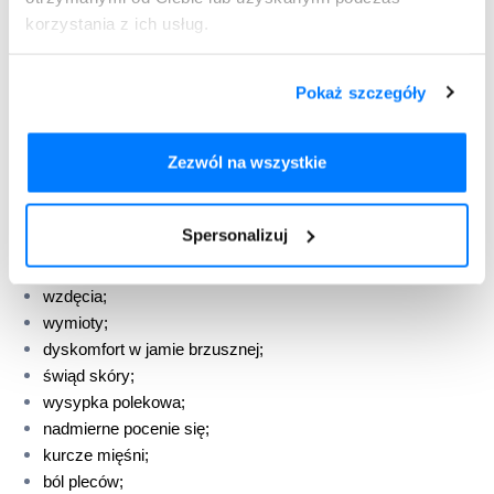
obniżenie nastroju (depresja);
korzystania z ich usług.
zmniejszenie liczby krwinek czerwonych (
niedokrwistość
);
wolna czynność serca (bradykardia);
duże stężenie potasu w osoczu;
Pokaż szczegóły
trudności z zasypianiem;
zawroty głowy pochodzenia obwodowego;
Zezwól na wszystkie
omdlenie;
niedociśnienie ortostatyczne;
ból brzucha;
Spersonalizuj
kaszel, duszność;
biegunka;
wzdęcia;
wymioty;
dyskomfort w jamie brzusznej;
świąd skóry;
wysypka polekowa;
nadmierne pocenie się;
kurcze mięśni;
ból pleców;