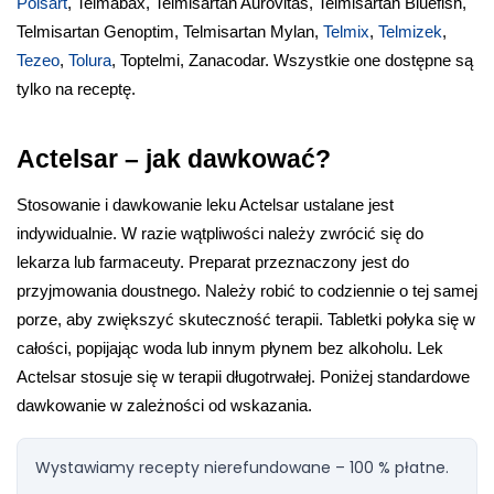
Polsart
, Telmabax, Telmisartan Aurovitas, Telmisartan Bluefish, 
Telmisartan Genoptim, Telmisartan Mylan, 
Telmix
, 
Telmizek
, 
Tezeo
, 
Tolura
, Toptelmi, Zanacodar. Wszystkie one dostępne są 
tylko na receptę.
Actelsar – jak dawkować?
Stosowanie i dawkowanie leku Actelsar ustalane jest 
indywidualnie. W razie wątpliwości należy zwrócić się do 
lekarza lub farmaceuty. Preparat przeznaczony jest do 
przyjmowania doustnego. Należy robić to codziennie o tej samej 
porze, aby zwiększyć skuteczność terapii. Tabletki połyka się w 
całości, popijając woda lub innym płynem bez alkoholu. Lek 
Actelsar stosuje się w terapii długotrwałej. Poniżej standardowe 
dawkowanie w zależności od wskazania.
Wystawiamy recepty nierefundowane – 100 % płatne.