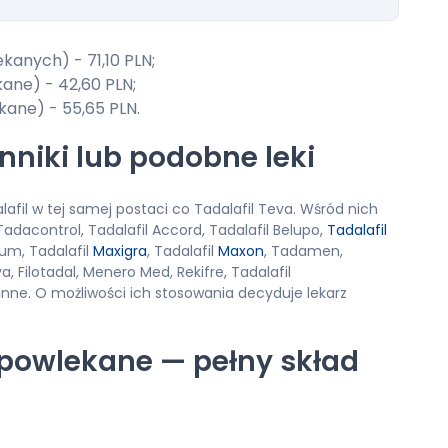
kanych) - 71,10 PLN;
kane) - 42,60 PLN;
ekane) - 55,65 PLN.
nniki lub podobne leki
lafil w tej samej postaci co Tadalafil Teva. Wśród nich
 Tadacontrol, Tadalafil Accord, Tadalafil Belupo,
Tadalafil
tum, Tadalafil
Maxigra
, Tadalafil
Maxon
, Tadamen,
a, Filotadal, Menero Med, Rekifre, Tadalafil
i inne. O możliwości ich stosowania decyduje lekarz
i powlekane — pełny skład