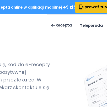
49 zł!
Sprawdź tut
epta online w aplikacji mobilnej
e-Recepta
Teleporada
cję, kod do
e-recepty
pozytywnej
 przez lekarza. W
karz skontaktuje się