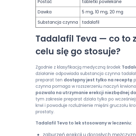
Postać
tabletki powlekane
Dawka
5 mg, 10 mg, 20 mg
Substancja czynna
tadalafil
Tadalafil Teva — co to z
celu się go stosuje?
Zgodnie z klasyfikacją medyczną środek
Tadala
działanie odpowiada substancja czynna tadalafil
preparat ten
dostępny jest tylko na receptę
p
czynna pomaga w rozszerzeniu naczyń krwionoś
pozwala na utrzymanie erekcji niezbędnej d
tym zakresie preparat działa tylko po wcześniej
krwi i powoduje rozluźnienie mięśni gruczołu k
prostaty.
Tadalafil Teva to lek stosowany w leczeniu:
zaburzeń erekcji u dorosłych mężczyzn