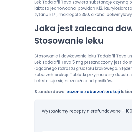
Lek Tadalafil Teva zawiera substancję czynną ta
laktoza jednowodna, powidon K12, laurylosiarc
tytanu E171, makrogol 3350, alkohol poliwinylowy, 
Jaka jest zalecana daw
Stosowanie leku
Stosowanie i dawkowanie leku Tadalafil Teva us
Lek Tadalafil Teva 5 mg przeznaczony jest do 
łagodnego rozrostu gruczołu krokowego. Stężeni
zaburzeń erekcji. Tabletki przyjmuje się doustnie
Lek stosuje się niezależnie od posiłków.
Standardowe
leczenie zaburzeń erekcji
lekie
Wystawiamy recepty nierefundowane – 100