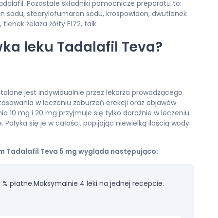
dalafil. Pozostałe składniki pomocnicze preparatu to:
zan sodu, stearylofumaran sodu, krospowidon, dwutlenek
tlenek żelaza żółty E172, talk.
ka leku Tadalafil Teva?
talane jest indywidualnie przez lekarza prowadzącego.
stosowania w leczeniu zaburzeń erekcji oraz objawów
a 10 mg i 20 mg przyjmuje się tylko doraźnie w leczeniu
. Połyka się je w całości, popijając niewielką ilością wody.
m Tadalafil Teva 5 mg wygląda następująco:
 % płatne.
Maksymalnie 4 leki na jednej recepcie.