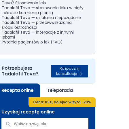
Teva? Stosowanie leku
Tadalafil Teva — stosowanie leku w ciąży
i okresie karmienia piersią
Tadalafil Teva — działania niepożądane
Tadalafil Teva — przeciwwskazania,
środki ostrożności
Tadalafil Teva — interakcje z innymi
lekami
Pytania pacjentów o lek (FAQ)
Potrzebujesz
Rozpocznij
Tadalafil Teva?
konsultację
Recepta online
Teleporada
Cena: 69zł, kolejna wizyta -20%
Uzyskaj receptę online