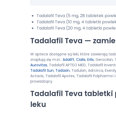
Tadalafil Teva (5 mg, 28 tabletek powle
Tadalafil Teva (10 mg, 4 tabletki powle
Tadalafil Teva (20 mg, 4 tabletki powl
Tadalafil Teva — zamie
W aptece dostępne są leki, które zawierają tada
znajdują się m.in.:
Adalift
,
Cialis
,
Erlis
, Gerocilan,
Aurovitas
, Tadalafil APTEO MED, Tadalafil Inven
Tadalafil Sun
,
Tadaxin
, Tadulan, Adrcirca, Exerdy
Actavis, Tadalafil Apotex, Tadalafil Polpharma 
prowadzący.
Tadalafil Teva tabletk
leku