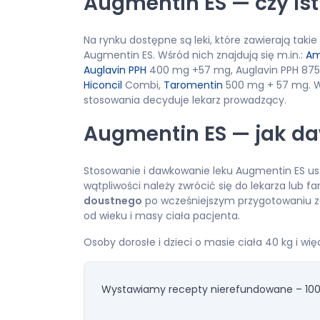
Augmentin ES — czy ist
Na rynku dostępne są leki, które zawierają tak
Augmentin ES. Wśród nich znajdują się m.in.:
Am
Auglavin PPH
400 mg +57 mg, Auglavin PPH 875 
Hiconcil
Combi,
Taromentin
500 mg + 57 mg. Ws
stosowania decyduje lekarz prowadzący.
Augmentin ES — jak d
Stosowanie i dawkowanie leku Augmentin ES usta
wątpliwości należy zwrócić się do lekarza lub 
doustnego
po wcześniejszym przygotowaniu za
od wieku i masy ciała pacjenta.
Osoby dorosłe i dzieci o masie ciała 40 kg i więc
Wystawiamy recepty nierefundowane – 100