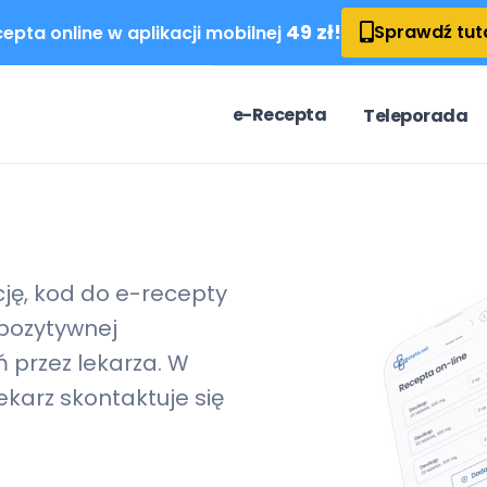
49 zł!
Sprawdź tut
epta online w aplikacji mobilnej
e-Recepta
Teleporada
cję, kod do
e-recepty
pozytywnej
 przez lekarza. W
karz skontaktuje się