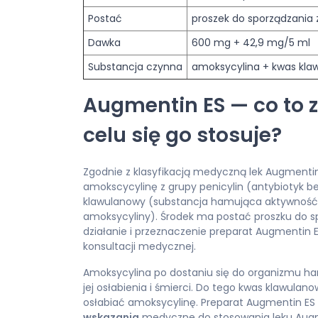
Postać
proszek do sporządzania 
Dawka
600 mg + 42,9 mg/5 ml
Substancja czynna
amoksycylina + kwas kla
Augmentin ES — co to za
celu się go stosuje?
Zgodnie z klasyfikacją medyczną lek Augmentin
amokscycylinę z grupy penicylin (antybiotyk b
klawulanowy (substancja hamująca aktywność
amoksycyliny). Środek ma postać proszku do sp
działanie i przeznaczenie preparat Augmentin E
konsultacji medycznej.
Amoksycylina po dostaniu się do organizmu ha
jej osłabienia i śmierci. Do tego kwas klawula
osłabiać amoksycylinę. Preparat Augmentin ES p
wskazania
medyczne do stosowania leku Augm