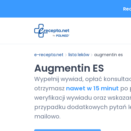
Rec
e-recepta.net
lista leków
augmentin es
Augmentin ES
Wypełnij wywiad, opłać konsulta
otrzymasz
nawet w 15 minut
po 
weryfikacji wywiadu oraz wskazań
przypadku dodatkowych pytań le
mailowo.