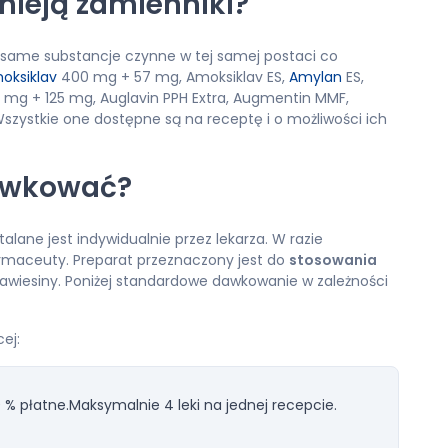
nieją zamienniki?
ie same substancje czynne w tej samej postaci co
oksiklav
400 mg + 57 mg, Amoksiklav ES,
Amylan
ES,
mg + 125 mg, Auglavin PPH Extra, Augmentin MMF,
zystkie one dostępne są na receptę i o możliwości ich
awkować?
lane jest indywidualnie przez lekarza. W razie
farmaceuty. Preparat przeznaczony jest do
stosowania
wiesiny. Poniżej standardowe dawkowanie w zależności
ej:
 % płatne.
Maksymalnie 4 leki na jednej recepcie.