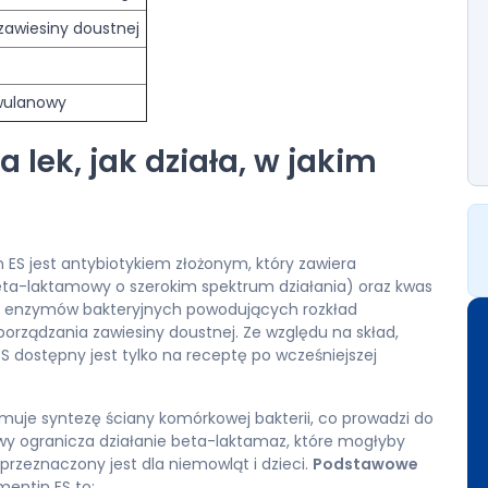
zawiesiny doustnej
wulanowy
 lek, jak działa, w jakim
 ES jest antybiotykiem złożonym, który zawiera
eta-laktamowy o szerokim spektrum działania) oraz kwas
 enzymów bakteryjnych powodujących rozkład
orządzania zawiesiny doustnej. Ze względu na skład,
S dostępny jest tylko na receptę po wcześniejszej
muje syntezę ściany komórkowej bakterii, co prowadzi do
nowy ogranicza działanie beta-laktamaz, które mogłyby
rzeznaczony jest dla niemowląt i dzieci.
Podstawowe
entin ES to: